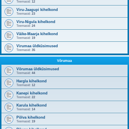
Teemasid:
12
Viru-Jaagupi kihelkond
Teemasid:
23
Viru-Nigula kihelkond
Teemasid:
24
Väike-Maarja kihelkond
Teemasid:
19
Virumaa üldküsimused
Teemasid:
35
Võrumaa
Võrumaa üldküsimused
Teemasid:
44
Hargla kihelkond
Teemasid:
12
Kanepi kihelkond
Teemasid:
22
Karula kihelkond
Teemasid:
14
Põlva kihelkond
Teemasid:
19