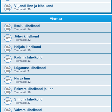
Viljandi linn ja kihelkond
Teemasid:
39
Virumaa
Iisaku kihelkond
Teemasid:
14
Jõhvi kihelkond
Teemasid:
22
Haljala kihelkond
Teemasid:
19
Kadrina kihelkond
Teemasid:
13
Lüganuse kihelkond
Teemasid:
7
Narva linn
Teemasid:
12
Rakvere kihelkond ja linn
Teemasid:
16
Simuna kihelkond
Teemasid:
27
Vaivara kihelkond