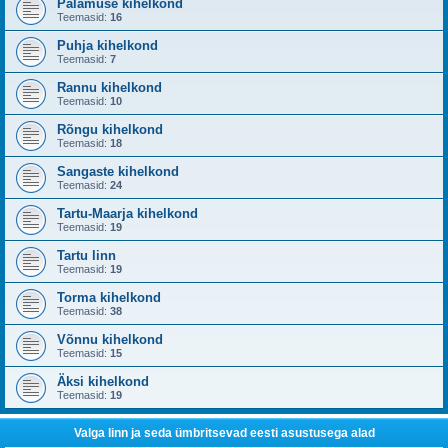
Palamuse kihelkond
Teemasid:
16
Puhja kihelkond
Teemasid:
7
Rannu kihelkond
Teemasid:
10
Rõngu kihelkond
Teemasid:
18
Sangaste kihelkond
Teemasid:
24
Tartu-Maarja kihelkond
Teemasid:
19
Tartu linn
Teemasid:
19
Torma kihelkond
Teemasid:
38
Võnnu kihelkond
Teemasid:
15
Äksi kihelkond
Teemasid:
19
Valga linn ja seda ümbritsevad eesti asustusega alad