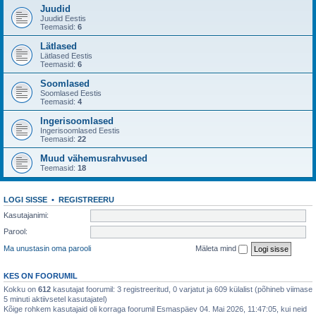
Juudid
Juudid Eestis
Teemasid:
6
Lätlased
Lätlased Eestis
Teemasid:
6
Soomlased
Soomlased Eestis
Teemasid:
4
Ingerisoomlased
Ingerisoomlased Eestis
Teemasid:
22
Muud vähemusrahvused
Teemasid:
18
LOGI SISSE
•
REGISTREERU
Kasutajanimi:
Parool:
Ma unustasin oma parooli
Mäleta mind
KES ON FOORUMIL
Kokku on
612
kasutajat foorumil: 3 registreeritud, 0 varjatut ja 609 külalist (põhineb viimase
5 minuti aktiivsetel kasutajatel)
Kõige rohkem kasutajaid oli korraga foorumil Esmaspäev 04. Mai 2026, 11:47:05, kui neid