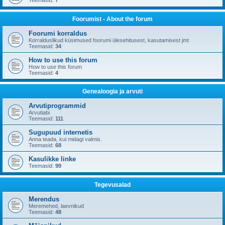
Teemasid:
7
Foorumist - About the forum
Foorumi korraldus
Korralduslikud küsimused foorumi ülesehitusest, kasutamisest jmt
Teemasid:
34
How to use this forum
How to use this forum
Teemasid:
4
Genealoogia ja arvuti
Arvutiprogrammid
Arvutiabi
Teemasid:
111
Sugupuud internetis
Anna teada, kui midagi valmis.
Teemasid:
68
Kasulikke linke
Teemasid:
99
Tegevusalad
Merendus
Meremehed, laevnikud
Teemasid:
48