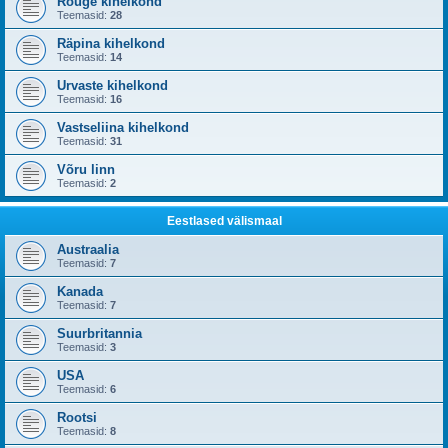
Rõuge kihelkond
Teemasid:
28
Räpina kihelkond
Teemasid:
14
Urvaste kihelkond
Teemasid:
16
Vastseliina kihelkond
Teemasid:
31
Võru linn
Teemasid:
2
Eestlased välismaal
Austraalia
Teemasid:
7
Kanada
Teemasid:
7
Suurbritannia
Teemasid:
3
USA
Teemasid:
6
Rootsi
Teemasid:
8