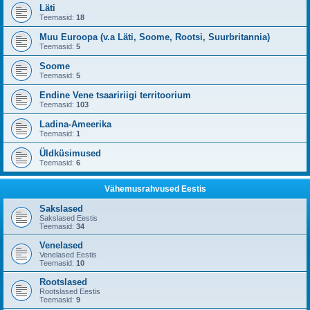
Läti
Teemasid:
18
Muu Euroopa (v.a Läti, Soome, Rootsi, Suurbritannia)
Teemasid:
5
Soome
Teemasid:
5
Endine Vene tsaaririigi territoorium
Teemasid:
103
Ladina-Ameerika
Teemasid:
1
Üldküsimused
Teemasid:
6
Vähemusrahvused Eestis
Sakslased
Sakslased Eestis
Teemasid:
34
Venelased
Venelased Eestis
Teemasid:
10
Rootslased
Rootslased Eestis
Teemasid:
9