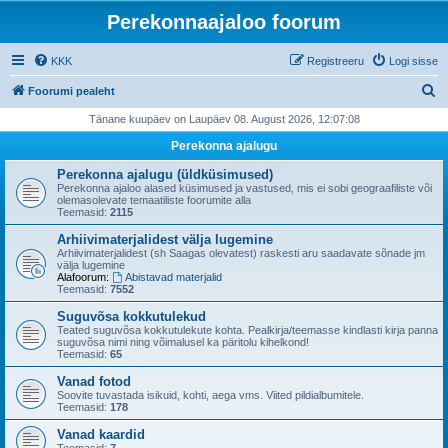
Perekonnaajaloo foorum
KKK
Registreeru
Logi sisse
O
Foorumi pealeht
t
Tänane kuupäev on Laupäev 08. August 2026, 12:07:08
s
Perekonna ajalugu
i
Perekonna ajalugu (üldküsimused)
Perekonna ajaloo alased küsimused ja vastused, mis ei sobi geograafiliste või
olemasolevate temaatiliste foorumite alla
Teemasid:
2115
Arhiivimaterjalidest välja lugemine
Arhiivimaterjalidest (sh Saagas olevatest) raskesti aru saadavate sõnade jm
välja lugemine
Alafoorum:
Abistavad materjalid
Teemasid:
7552
Suguvõsa kokkutulekud
Teated suguvõsa kokkutulekute kohta. Pealkirja/teemasse kindlasti kirja panna
suguvõsa nimi ning võimalusel ka päritolu kihelkond!
Teemasid:
65
Vanad fotod
Soovite tuvastada isikuid, kohti, aega vms. Viited pildialbumitele.
Teemasid:
178
Vanad kaardid