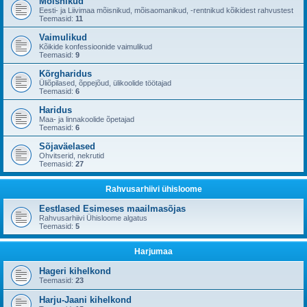
Mõisnikud
Eesti- ja Liivimaa mõisnikud, mõisaomanikud, -rentnikud kõikidest rahvustest
Teemasid:
11
Vaimulikud
Kõikide konfessioonide vaimulikud
Teemasid:
9
Kõrgharidus
Üliõpilased, õppejõud, ülikoolide töötajad
Teemasid:
6
Haridus
Maa- ja linnakoolide õpetajad
Teemasid:
6
Sõjaväelased
Ohvitserid, nekrutid
Teemasid:
27
Rahvusarhiivi ühisloome
Eestlased Esimeses maailmasõjas
Rahvusarhiivi Ühisloome algatus
Teemasid:
5
Harjumaa
Hageri kihelkond
Teemasid:
23
Harju-Jaani kihelkond