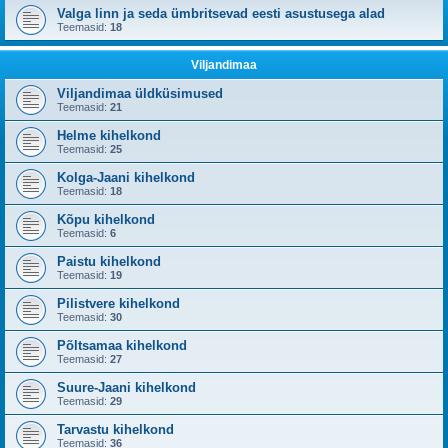
Valga linn ja seda ümbritsevad eesti asustusega alad
Teemasid:
18
Viljandimaa
Viljandimaa üldküsimused
Teemasid:
21
Helme kihelkond
Teemasid:
25
Kolga-Jaani kihelkond
Teemasid:
18
Kõpu kihelkond
Teemasid:
6
Paistu kihelkond
Teemasid:
19
Pilistvere kihelkond
Teemasid:
30
Põltsamaa kihelkond
Teemasid:
27
Suure-Jaani kihelkond
Teemasid:
29
Tarvastu kihelkond
Teemasid:
36