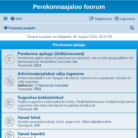
Perekonnaajaloo foorum
KKK
Registreeru
Logi sisse
O
Foorumi pealeht
t
Tänane kuupäev on Neljapäev 06. August 2026, 00:47:08
s
Perekonna ajalugu
i
Perekonna ajalugu (üldküsimused)
Perekonna ajaloo alased küsimused ja vastused, mis ei sobi geograafiliste või
olemasolevate temaatiliste foorumite alla
Teemasid:
2114
Arhiivimaterjalidest välja lugemine
Arhiivimaterjalidest (sh Saagas olevatest) raskesti aru saadavate sõnade jm
välja lugemine
Alafoorum:
Abistavad materjalid
Teemasid:
7551
Suguvõsa kokkutulekud
Teated suguvõsa kokkutulekute kohta. Pealkirja/teemasse kindlasti kirja panna
suguvõsa nimi ning võimalusel ka päritolu kihelkond!
Teemasid:
65
Vanad fotod
Soovite tuvastada isikuid, kohti, aega vms. Viited pildialbumitele.
Teemasid:
178
Vanad kaardid