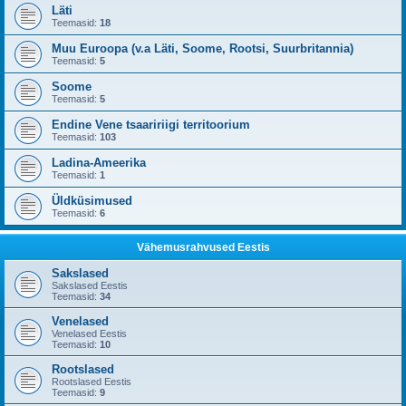
Läti
Teemasid:
18
Muu Euroopa (v.a Läti, Soome, Rootsi, Suurbritannia)
Teemasid:
5
Soome
Teemasid:
5
Endine Vene tsaaririigi territoorium
Teemasid:
103
Ladina-Ameerika
Teemasid:
1
Üldküsimused
Teemasid:
6
Vähemusrahvused Eestis
Sakslased
Sakslased Eestis
Teemasid:
34
Venelased
Venelased Eestis
Teemasid:
10
Rootslased
Rootslased Eestis
Teemasid:
9