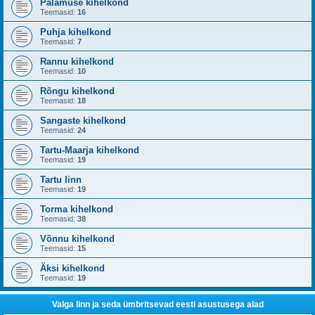
Palamuse kihelkond
Teemasid:
16
Puhja kihelkond
Teemasid:
7
Rannu kihelkond
Teemasid:
10
Rõngu kihelkond
Teemasid:
18
Sangaste kihelkond
Teemasid:
24
Tartu-Maarja kihelkond
Teemasid:
19
Tartu linn
Teemasid:
19
Torma kihelkond
Teemasid:
38
Võnnu kihelkond
Teemasid:
15
Äksi kihelkond
Teemasid:
19
Valga linn ja seda ümbritsevad eesti asustusega alad