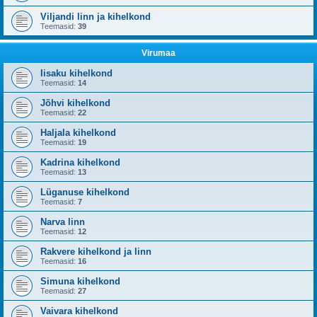
Viljandi linn ja kihelkond
Teemasid:
39
Virumaa
Iisaku kihelkond
Teemasid:
14
Jõhvi kihelkond
Teemasid:
22
Haljala kihelkond
Teemasid:
19
Kadrina kihelkond
Teemasid:
13
Lüganuse kihelkond
Teemasid:
7
Narva linn
Teemasid:
12
Rakvere kihelkond ja linn
Teemasid:
16
Simuna kihelkond
Teemasid:
27
Vaivara kihelkond