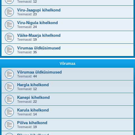
Teemasid:
12
Viru-Jaagupi kihelkond
Teemasid:
23
Viru-Nigula kihelkond
Teemasid:
24
Väike-Maarja kihelkond
Teemasid:
19
Virumaa üldküsimused
Teemasid:
35
Võrumaa
Võrumaa üldküsimused
Teemasid:
44
Hargla kihelkond
Teemasid:
12
Kanepi kihelkond
Teemasid:
22
Karula kihelkond
Teemasid:
14
Põlva kihelkond
Teemasid:
19