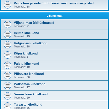
Valga linn ja seda ümbritsevad eesti asustusega alad
Teemasid:
18
Viljandimaa
Viljandimaa üldküsimused
Teemasid:
21
Helme kihelkond
Teemasid:
25
Kolga-Jaani kihelkond
Teemasid:
18
Kõpu kihelkond
Teemasid:
6
Paistu kihelkond
Teemasid:
19
Pilistvere kihelkond
Teemasid:
30
Põltsamaa kihelkond
Teemasid:
27
Suure-Jaani kihelkond
Teemasid:
29
Tarvastu kihelkond
Teemasid:
36