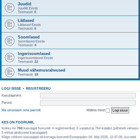
Juudid
Juudid Eestis
Teemasid:
6
Lätlased
Lätlased Eestis
Teemasid:
6
Soomlased
Soomlased Eestis
Teemasid:
4
Ingerisoomlased
Ingerisoomlased Eestis
Teemasid:
22
Muud vähemusrahvused
Teemasid:
18
LOGI SISSE
•
REGISTREERU
Kasutajanimi:
Parool:
Ma unustasin oma parooli
Mäleta mind
KES ON FOORUMIL
Kokku on
768
kasutajat foorumil: 4 registreeritud, 0 varjatut ja 764 külalist (põhineb viimase
5 minuti aktiivsetel kasutajatel)
Kõige rohkem kasutajaid oli korraga foorumil Esmaspäev 04. Mai 2026, 11:47:05, kui neid