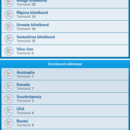
Rõuge kihelkond
Teemasid:
28
Räpina kihelkond
Teemasid:
14
Urvaste kihelkond
Teemasid:
16
Vastseliina kihelkond
Teemasid:
31
Võru linn
Teemasid:
2
Eestlased välismaal
Austraalia
Teemasid:
7
Kanada
Teemasid:
7
Suurbritannia
Teemasid:
3
USA
Teemasid:
6
Rootsi
Teemasid:
8