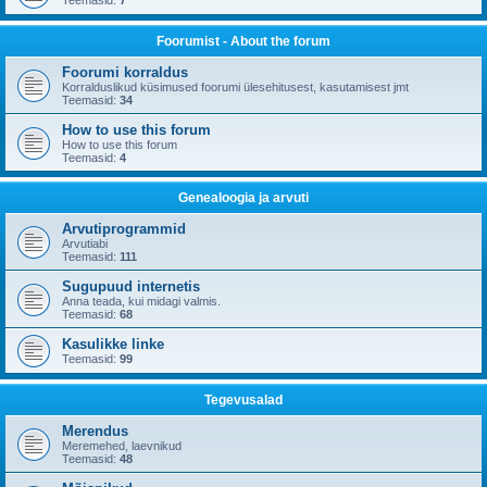
Teemasid:
7
Foorumist - About the forum
Foorumi korraldus
Korralduslikud küsimused foorumi ülesehitusest, kasutamisest jmt
Teemasid:
34
How to use this forum
How to use this forum
Teemasid:
4
Genealoogia ja arvuti
Arvutiprogrammid
Arvutiabi
Teemasid:
111
Sugupuud internetis
Anna teada, kui midagi valmis.
Teemasid:
68
Kasulikke linke
Teemasid:
99
Tegevusalad
Merendus
Meremehed, laevnikud
Teemasid:
48