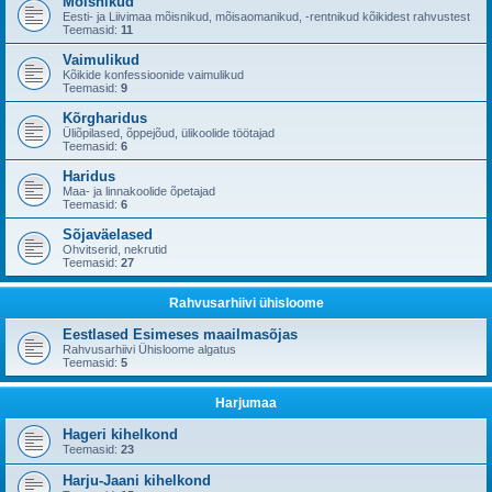
Mõisnikud
Eesti- ja Liivimaa mõisnikud, mõisaomanikud, -rentnikud kõikidest rahvustest
Teemasid:
11
Vaimulikud
Kõikide konfessioonide vaimulikud
Teemasid:
9
Kõrgharidus
Üliõpilased, õppejõud, ülikoolide töötajad
Teemasid:
6
Haridus
Maa- ja linnakoolide õpetajad
Teemasid:
6
Sõjaväelased
Ohvitserid, nekrutid
Teemasid:
27
Rahvusarhiivi ühisloome
Eestlased Esimeses maailmasõjas
Rahvusarhiivi Ühisloome algatus
Teemasid:
5
Harjumaa
Hageri kihelkond
Teemasid:
23
Harju-Jaani kihelkond