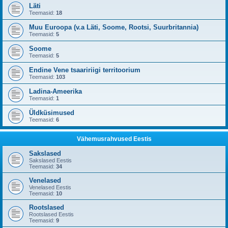
Läti
Teemasid:
18
Muu Euroopa (v.a Läti, Soome, Rootsi, Suurbritannia)
Teemasid:
5
Soome
Teemasid:
5
Endine Vene tsaaririigi territoorium
Teemasid:
103
Ladina-Ameerika
Teemasid:
1
Üldküsimused
Teemasid:
6
Vähemusrahvused Eestis
Sakslased
Sakslased Eestis
Teemasid:
34
Venelased
Venelased Eestis
Teemasid:
10
Rootslased
Rootslased Eestis
Teemasid:
9