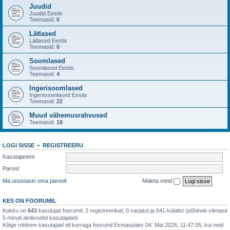
Juudid
Juudid Eestis
Teemasid:
6
Lätlased
Lätlased Eestis
Teemasid:
6
Soomlased
Soomlased Eestis
Teemasid:
4
Ingerisoomlased
Ingerisoomlased Eestis
Teemasid:
22
Muud vähemusrahvused
Teemasid:
18
LOGI SISSE
•
REGISTREERU
Kasutajanimi:
Parool:
Ma unustasin oma parooli
Mäleta mind
KES ON FOORUMIL
Kokku on
643
kasutajat foorumil: 2 registreeritud, 0 varjatut ja 641 külalist (põhineb viimase
5 minuti aktiivsetel kasutajatel)
Kõige rohkem kasutajaid oli korraga foorumil Esmaspäev 04. Mai 2026, 11:47:05, kui neid