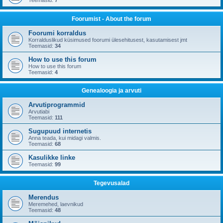
Teemasid:
7
Foorumist - About the forum
Foorumi korraldus
Korralduslikud küsimused foorumi ülesehitusest, kasutamisest jmt
Teemasid:
34
How to use this forum
How to use this forum
Teemasid:
4
Genealoogia ja arvuti
Arvutiprogrammid
Arvutiabi
Teemasid:
111
Sugupuud internetis
Anna teada, kui midagi valmis.
Teemasid:
68
Kasulikke linke
Teemasid:
99
Tegevusalad
Merendus
Meremehed, laevnikud
Teemasid:
48