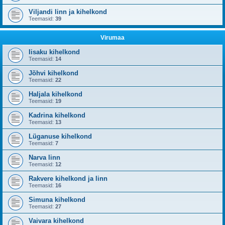
Viljandi linn ja kihelkond
Teemasid:
39
Virumaa
Iisaku kihelkond
Teemasid:
14
Jõhvi kihelkond
Teemasid:
22
Haljala kihelkond
Teemasid:
19
Kadrina kihelkond
Teemasid:
13
Lüganuse kihelkond
Teemasid:
7
Narva linn
Teemasid:
12
Rakvere kihelkond ja linn
Teemasid:
16
Simuna kihelkond
Teemasid:
27
Vaivara kihelkond