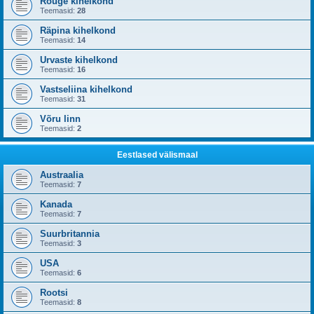
Rõuge kihelkond
Teemasid:
28
Räpina kihelkond
Teemasid:
14
Urvaste kihelkond
Teemasid:
16
Vastseliina kihelkond
Teemasid:
31
Võru linn
Teemasid:
2
Eestlased välismaal
Austraalia
Teemasid:
7
Kanada
Teemasid:
7
Suurbritannia
Teemasid:
3
USA
Teemasid:
6
Rootsi
Teemasid:
8