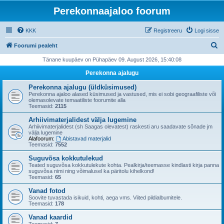
Perekonnaajaloo foorum
KKK
Registreeru
Logi sisse
O
Foorumi pealeht
t
Tänane kuupäev on Pühapäev 09. August 2026, 15:40:08
s
Perekonna ajalugu
i
Perekonna ajalugu (üldküsimused)
Perekonna ajaloo alased küsimused ja vastused, mis ei sobi geograafiliste või
olemasolevate temaatiliste foorumite alla
Teemasid:
2115
Arhiivimaterjalidest välja lugemine
Arhiivimaterjalidest (sh Saagas olevatest) raskesti aru saadavate sõnade jm
välja lugemine
Alafoorum:
Abistavad materjalid
Teemasid:
7552
Suguvõsa kokkutulekud
Teated suguvõsa kokkutulekute kohta. Pealkirja/teemasse kindlasti kirja panna
suguvõsa nimi ning võimalusel ka päritolu kihelkond!
Teemasid:
65
Vanad fotod
Soovite tuvastada isikuid, kohti, aega vms. Viited pildialbumitele.
Teemasid:
178
Vanad kaardid