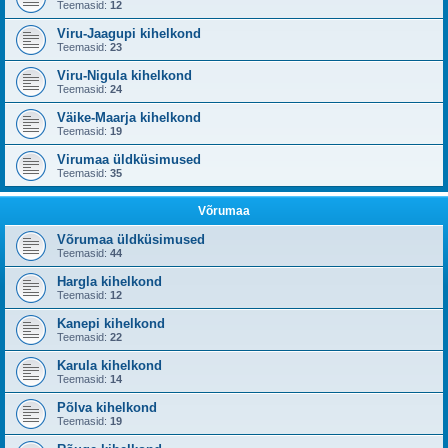
Teemasid:
12
Viru-Jaagupi kihelkond
Teemasid:
23
Viru-Nigula kihelkond
Teemasid:
24
Väike-Maarja kihelkond
Teemasid:
19
Virumaa üldküsimused
Teemasid:
35
Võrumaa
Võrumaa üldküsimused
Teemasid:
44
Hargla kihelkond
Teemasid:
12
Kanepi kihelkond
Teemasid:
22
Karula kihelkond
Teemasid:
14
Põlva kihelkond
Teemasid:
19