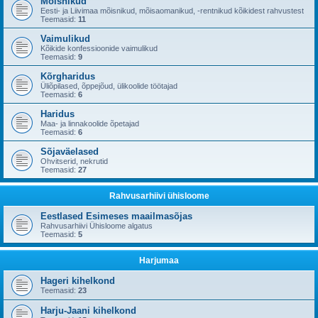
Mõisnikud
Eesti- ja Liivimaa mõisnikud, mõisaomanikud, -rentnikud kõikidest rahvustest
Teemasid:
11
Vaimulikud
Kõikide konfessioonide vaimulikud
Teemasid:
9
Kõrgharidus
Üliõpilased, õppejõud, ülikoolide töötajad
Teemasid:
6
Haridus
Maa- ja linnakoolide õpetajad
Teemasid:
6
Sõjaväelased
Ohvitserid, nekrutid
Teemasid:
27
Rahvusarhiivi ühisloome
Eestlased Esimeses maailmasõjas
Rahvusarhiivi Ühisloome algatus
Teemasid:
5
Harjumaa
Hageri kihelkond
Teemasid:
23
Harju-Jaani kihelkond