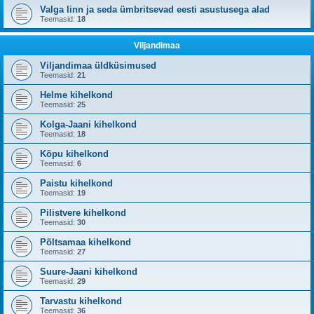
Valga linn ja seda ümbritsevad eesti asustusega alad
Teemasid:
18
Viljandimaa
Viljandimaa üldküsimused
Teemasid:
21
Helme kihelkond
Teemasid:
25
Kolga-Jaani kihelkond
Teemasid:
18
Kõpu kihelkond
Teemasid:
6
Paistu kihelkond
Teemasid:
19
Pilistvere kihelkond
Teemasid:
30
Põltsamaa kihelkond
Teemasid:
27
Suure-Jaani kihelkond
Teemasid:
29
Tarvastu kihelkond
Teemasid:
36