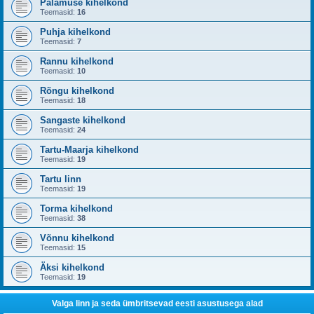
Palamuse kihelkond
Teemasid:
16
Puhja kihelkond
Teemasid:
7
Rannu kihelkond
Teemasid:
10
Rõngu kihelkond
Teemasid:
18
Sangaste kihelkond
Teemasid:
24
Tartu-Maarja kihelkond
Teemasid:
19
Tartu linn
Teemasid:
19
Torma kihelkond
Teemasid:
38
Võnnu kihelkond
Teemasid:
15
Äksi kihelkond
Teemasid:
19
Valga linn ja seda ümbritsevad eesti asustusega alad