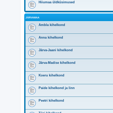
Hiiumaa üldküsimused
JÄRVAMAA
Ambla kihelkond
Anna kihelkond
Järva-Jaani kihelkond
Järva-Madise kihelkond
Koeru kihelkond
Paide kihelkond ja linn
Peetri kihelkond