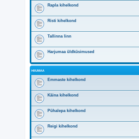
Rapla kihelkond
Risti kihelkond
Tallinna linn
Harjumaa üldküsimused
HIIUMAA
Emmaste kihelkond
Käina kihelkond
Pühalepa kihelkond
Reigi kihelkond