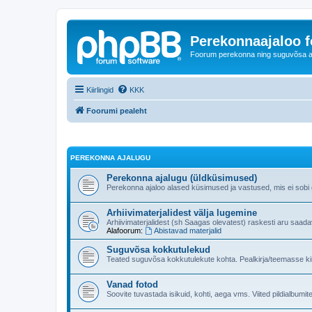
Perekonnaajaloo 
Foorum perekonna ning suguvõsa ajal
Kiirlingid
KKK
Foorumi pealeht
PEREKONNA AJALUGU
Perekonna ajalugu (üldküsimused)
Perekonna ajaloo alased küsimused ja vastused, mis ei sobi ge
Arhiivimaterjalidest välja lugemine
Arhiivimaterjalidest (sh Saagas olevatest) raskesti aru saad
Alafoorum:
Abistavad materjalid
Suguvõsa kokkutulekud
Teated suguvõsa kokkutulekute kohta. Pealkirja/teemasse kind
Vanad fotod
Soovite tuvastada isikuid, kohti, aega vms. Viited pildialbumite