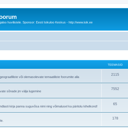
foorum
oo huvilistele. Sponsor: Eesti Isikuloo Keskus - http://www.isik.ee
TEEMASID
T
2115
ograafiliste või olemasolevate temaatiliste foorumite alla
e
T
7552
e
avate sõnade jm välja lugemine
e
m
e
T
65
a
lasti kirja panna suguvõsa nimi ning võimalusel ka päritolu kihelkond!
m
e
s
T
178
a
e
i
le.
e
s
m
d