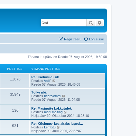
Otsi
Täiendatud otsing
Registreeru
Logi sisse
Tänane kuupäev on Reede 07. August 2026, 19:59:08
POSTITUSI
VIIMANE POSTITUS
V
Re: Kadunud isik
P
11876
i
V
Postitas
Volli2
i
a
Reede 07. August 2026, 18:46:08
o
m
a
a
t
V
Tõlke abi.
P
35949
s
n
a
i
V
Postitas
heerolemmi
e
v
i
a
Reede 07. August 2026, 11:04:08
o
t
p
i
m
a
o
i
a
t
V
Re: Masingite kokkutulek
s
s
m
P
130
i
n
a
i
V
Postitas
matti.masing
t
a
e
v
i
a
Neljapäev 10. Oktoober 2024, 18:28:10
i
s
t
p
i
o
t
m
a
t
t
o
i
a
t
V
Re: Küsimus- kes aitaks luged…
u
p
s
m
P
621
i
s
u
n
a
i
V
Postitas
Lembitu
s
o
t
a
e
v
i
a
Neljapäev 09. Juuli 2026, 22:52:07
s
i
s
o
t
t
p
i
s
m
a
t
t
t