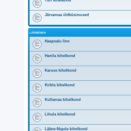
Türi kihelkond
Järvamaa üldküsimused
LÄÄNEMAA
Haapsalu linn
Hanila kihelkond
Karuse kihelkond
Kirbla kihelkond
Kullamaa kihelkond
Lihula kihelkond
Lääne-Nigula kihelkond