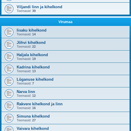
Viljandi linn ja kihelkond
Teemasid:
39
Virumaa
Iisaku kihelkond
Teemasid:
14
Jõhvi kihelkond
Teemasid:
22
Haljala kihelkond
Teemasid:
19
Kadrina kihelkond
Teemasid:
13
Lüganuse kihelkond
Teemasid:
7
Narva linn
Teemasid:
12
Rakvere kihelkond ja linn
Teemasid:
16
Simuna kihelkond
Teemasid:
27
Vaivara kihelkond