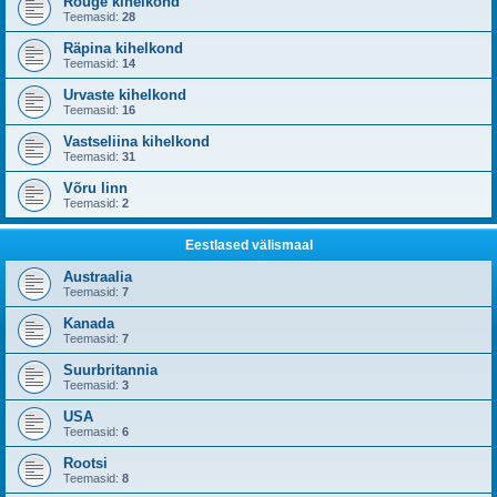
Rõuge kihelkond
Teemasid:
28
Räpina kihelkond
Teemasid:
14
Urvaste kihelkond
Teemasid:
16
Vastseliina kihelkond
Teemasid:
31
Võru linn
Teemasid:
2
Eestlased välismaal
Austraalia
Teemasid:
7
Kanada
Teemasid:
7
Suurbritannia
Teemasid:
3
USA
Teemasid:
6
Rootsi
Teemasid:
8