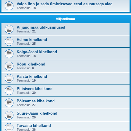
Valga linn ja seda ümbritsevad eesti asustusega alad
Teemasid:
18
Viljandimaa
Viljandimaa üldküsimused
Teemasid:
21
Helme kihelkond
Teemasid:
25
Kolga-Jaani kihelkond
Teemasid:
18
Kõpu kihelkond
Teemasid:
6
Paistu kihelkond
Teemasid:
19
Pilistvere kihelkond
Teemasid:
30
Põltsamaa kihelkond
Teemasid:
27
Suure-Jaani kihelkond
Teemasid:
29
Tarvastu kihelkond
Teemasid:
36