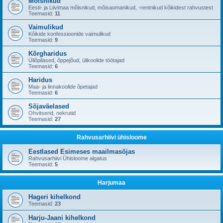
Mõisnikud
Eesti- ja Liivimaa mõisnikud, mõisaomanikud, -rentnikud kõikidest rahvustest
Teemasid:
11
Vaimulikud
Kõikide konfessioonide vaimulikud
Teemasid:
9
Kõrgharidus
Üliõpilased, õppejõud, ülikoolide töötajad
Teemasid:
6
Haridus
Maa- ja linnakoolide õpetajad
Teemasid:
6
Sõjaväelased
Ohvitserid, nekrutid
Teemasid:
27
Rahvusarhiivi ühisloome
Eestlased Esimeses maailmasõjas
Rahvusarhiivi Ühisloome algatus
Teemasid:
5
Harjumaa
Hageri kihelkond
Teemasid:
23
Harju-Jaani kihelkond