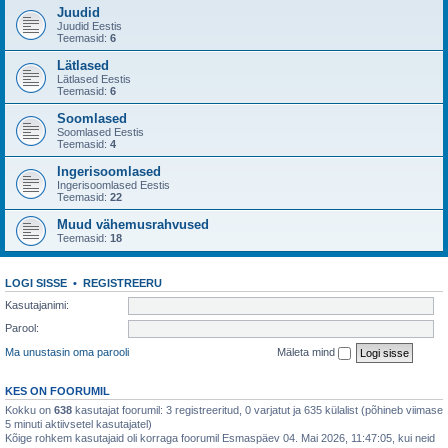
Juudid
Juudid Eestis
Teemasid:
6
Lätlased
Lätlased Eestis
Teemasid:
6
Soomlased
Soomlased Eestis
Teemasid:
4
Ingerisoomlased
Ingerisoomlased Eestis
Teemasid:
22
Muud vähemusrahvused
Teemasid:
18
LOGI SISSE
•
REGISTREERU
Kasutajanimi:
Parool:
Ma unustasin oma parooli
Mäleta mind
KES ON FOORUMIL
Kokku on
638
kasutajat foorumil: 3 registreeritud, 0 varjatut ja 635 külalist (põhineb viimase
5 minuti aktiivsetel kasutajatel)
Kõige rohkem kasutajaid oli korraga foorumil Esmaspäev 04. Mai 2026, 11:47:05, kui neid