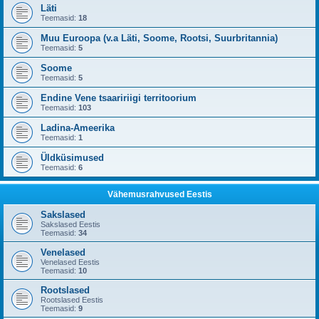
Läti
Teemasid:
18
Muu Euroopa (v.a Läti, Soome, Rootsi, Suurbritannia)
Teemasid:
5
Soome
Teemasid:
5
Endine Vene tsaaririigi territoorium
Teemasid:
103
Ladina-Ameerika
Teemasid:
1
Üldküsimused
Teemasid:
6
Vähemusrahvused Eestis
Sakslased
Sakslased Eestis
Teemasid:
34
Venelased
Venelased Eestis
Teemasid:
10
Rootslased
Rootslased Eestis
Teemasid:
9