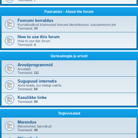
Teemasid:
7
Foorumist - About the forum
Foorumi korraldus
Korralduslikud küsimused foorumi ülesehitusest, kasutamisest jmt
Teemasid:
34
How to use this forum
How to use this forum
Teemasid:
4
Genealoogia ja arvuti
Arvutiprogrammid
Arvutiabi
Teemasid:
111
Sugupuud internetis
Anna teada, kui midagi valmis.
Teemasid:
68
Kasulikke linke
Teemasid:
99
Tegevusalad
Merendus
Meremehed, laevnikud
Teemasid:
48