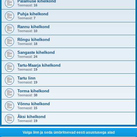
Palamuse kihelkond
Teemasid:
16
Puhja kihelkond
Teemasid:
7
Rannu kihelkond
Teemasid:
10
Rõngu kihelkond
Teemasid:
18
Sangaste kihelkond
Teemasid:
24
Tartu-Maarja kihelkond
Teemasid:
19
Tartu linn
Teemasid:
19
Torma kihelkond
Teemasid:
38
Võnnu kihelkond
Teemasid:
15
Äksi kihelkond
Teemasid:
19
Valga linn ja seda ümbritsevad eesti asustusega alad