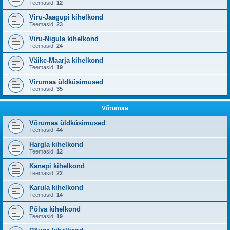
Teemasid:
12
Viru-Jaagupi kihelkond
Teemasid:
23
Viru-Nigula kihelkond
Teemasid:
24
Väike-Maarja kihelkond
Teemasid:
19
Virumaa üldküsimused
Teemasid:
35
Võrumaa
Võrumaa üldküsimused
Teemasid:
44
Hargla kihelkond
Teemasid:
12
Kanepi kihelkond
Teemasid:
22
Karula kihelkond
Teemasid:
14
Põlva kihelkond
Teemasid:
19