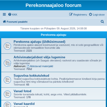
Perekonnaajaloo foorum
KKK
Registreeru
Logi sisse
O
Foorumi pealeht
t
Tänane kuupäev on Pühapäev 09. August 2026, 14:08:08
s
Perekonna ajalugu
i
Perekonna ajalugu (üldküsimused)
Perekonna ajaloo alased küsimused ja vastused, mis ei sobi geograafiliste või
olemasolevate temaatiliste foorumite alla
Teemasid:
2115
Arhiivimaterjalidest välja lugemine
Arhiivimaterjalidest (sh Saagas olevatest) raskesti aru saadavate sõnade jm
välja lugemine
Alafoorum:
Abistavad materjalid
Teemasid:
7552
Suguvõsa kokkutulekud
Teated suguvõsa kokkutulekute kohta. Pealkirja/teemasse kindlasti kirja panna
suguvõsa nimi ning võimalusel ka päritolu kihelkond!
Teemasid:
65
Vanad fotod
Soovite tuvastada isikuid, kohti, aega vms. Viited pildialbumitele.
Teemasid:
178
Vanad kaardid