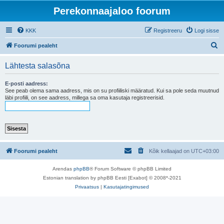
Perekonnaajaloo foorum
KKK
Registreeru
Logi sisse
O
Foorumi pealeht
t
Lähtesta salasõna
s
i
E-posti aadress:
See peab olema sama aadress, mis on su profiiliski määratud. Kui sa pole seda muutnud
läbi profiili, on see aadress, millega sa oma kasutaja registreerisid.
Foorumi pealeht
Kõik kellaajad on
UTC+03:00
Arendas
phpBB
® Forum Software © phpBB Limited
Estonian translation by phpBB Eesti [Exabot] © 2008*-2021
Privaatsus
|
Kasutajatingimused