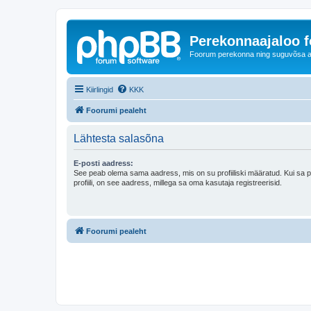
Perekonnaajaloo 
Foorum perekonna ning suguvõsa ajal
Kiirlingid
KKK
Foorumi pealeht
Lähtesta salasõna
E-posti aadress:
See peab olema sama aadress, mis on su profiiliski määratud. Kui sa 
profiili, on see aadress, millega sa oma kasutaja registreerisid.
Foorumi pealeht