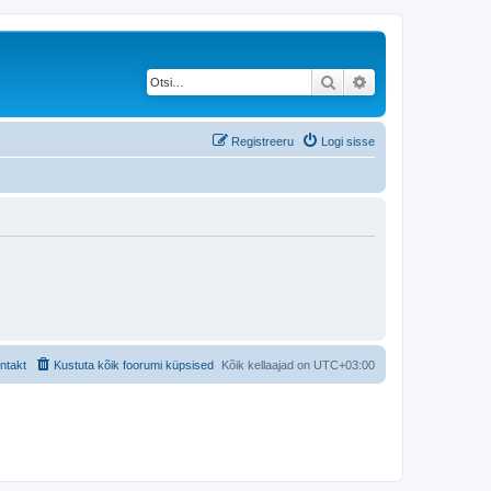
Otsi
Täiendatud otsing
Registreeru
Logi sisse
ntakt
Kustuta kõik foorumi küpsised
Kõik kellaajad on
UTC+03:00