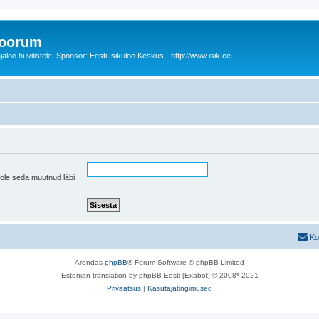
foorum
oo huvilistele. Sponsor: Eesti Isikuloo Keskus - http://www.isik.ee
pole seda muutnud läbi
Ko
Arendas
phpBB
® Forum Software © phpBB Limited
Estonian translation by phpBB Eesti [Exabot] © 2008*-2021
Privaatsus
|
Kasutajatingimused