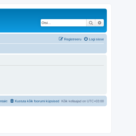
Otsi
Täiendatud otsing
Registreeru
Logi sisse
ntakt
Kustuta kõik foorumi küpsised
Kõik kellaajad on
UTC+03:00