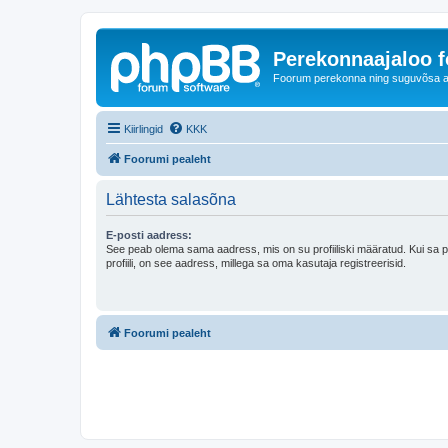
Perekonnaajaloo 
Foorum perekonna ning suguvõsa ajal
Kiirlingid
KKK
Foorumi pealeht
Lähtesta salasõna
E-posti aadress:
See peab olema sama aadress, mis on su profiiliski määratud. Kui sa 
profiili, on see aadress, millega sa oma kasutaja registreerisid.
Foorumi pealeht