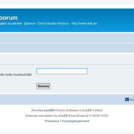
foorum
oo huvilistele. Sponsor: Eesti Isikuloo Keskus - http://www.isik.ee
pole seda muutnud läbi
Ko
Arendas
phpBB
® Forum Software © phpBB Limited
Estonian translation by phpBB Eesti [Exabot] © 2008*-2021
Privaatsus
|
Kasutajatingimused