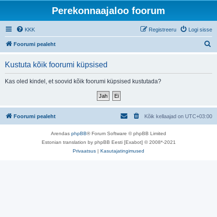
Perekonnaajaloo foorum
KKK
Registreeru
Logi sisse
O
Foorumi pealeht
t
Kustuta kõik foorumi küpsised
s
i
Kas oled kindel, et soovid kõik foorumi küpsised kustutada?
Foorumi pealeht
Kõik kellaajad on
UTC+03:00
Arendas
phpBB
® Forum Software © phpBB Limited
Estonian translation by phpBB Eesti [Exabot] © 2008*-2021
Privaatsus
|
Kasutajatingimused