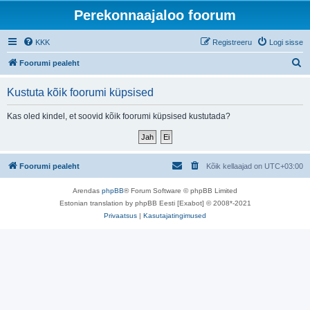
Perekonnaajaloo foorum
KKK
Registreeru
Logi sisse
O
Foorumi pealeht
t
Kustuta kõik foorumi küpsised
s
i
Kas oled kindel, et soovid kõik foorumi küpsised kustutada?
Foorumi pealeht
Kõik kellaajad on
UTC+03:00
Arendas
phpBB
® Forum Software © phpBB Limited
Estonian translation by phpBB Eesti [Exabot] © 2008*-2021
Privaatsus
|
Kasutajatingimused