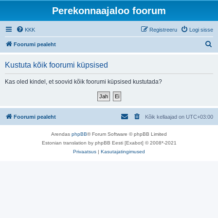
Perekonnaajaloo foorum
KKK
Registreeru
Logi sisse
O
Foorumi pealeht
t
Kustuta kõik foorumi küpsised
s
i
Kas oled kindel, et soovid kõik foorumi küpsised kustutada?
Foorumi pealeht
Kõik kellaajad on
UTC+03:00
Arendas
phpBB
® Forum Software © phpBB Limited
Estonian translation by phpBB Eesti [Exabot] © 2008*-2021
Privaatsus
|
Kasutajatingimused