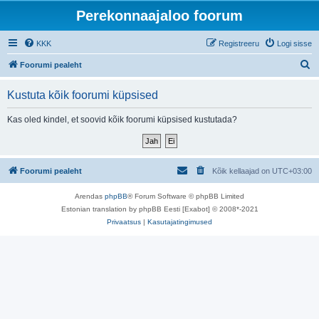
Perekonnaajaloo foorum
KKK
Registreeru
Logi sisse
O
Foorumi pealeht
t
Kustuta kõik foorumi küpsised
s
i
Kas oled kindel, et soovid kõik foorumi küpsised kustutada?
Foorumi pealeht
Kõik kellaajad on
UTC+03:00
Arendas
phpBB
® Forum Software © phpBB Limited
Estonian translation by phpBB Eesti [Exabot] © 2008*-2021
Privaatsus
|
Kasutajatingimused