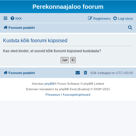
Perekonnaajaloo foorum
KKK
Registreeru
Logi sisse
O
Foorumi pealeht
t
Kustuta kõik foorumi küpsised
s
i
Kas oled kindel, et soovid kõik foorumi küpsised kustutada?
Foorumi pealeht
Kõik kellaajad on
UTC+03:00
Arendas
phpBB
® Forum Software © phpBB Limited
Estonian translation by phpBB Eesti [Exabot] © 2008*-2021
Privaatsus
|
Kasutajatingimused