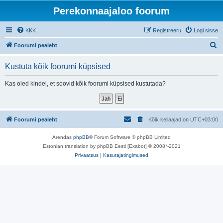
Perekonnaajaloo foorum
KKK
Registreeru
Logi sisse
O
Foorumi pealeht
t
Kustuta kõik foorumi küpsised
s
i
Kas oled kindel, et soovid kõik foorumi küpsised kustutada?
Foorumi pealeht
Kõik kellaajad on
UTC+03:00
Arendas
phpBB
® Forum Software © phpBB Limited
Estonian translation by phpBB Eesti [Exabot] © 2008*-2021
Privaatsus
|
Kasutajatingimused