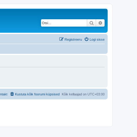
Otsi
Täiendatud otsing
Registreeru
Logi sisse
ntakt
Kustuta kõik foorumi küpsised
Kõik kellaajad on
UTC+03:00