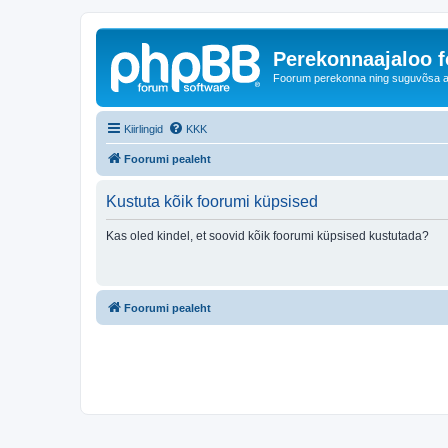
Perekonnaajaloo 
Foorum perekonna ning suguvõsa ajal
Kiirlingid
KKK
Foorumi pealeht
Kustuta kõik foorumi küpsised
Kas oled kindel, et soovid kõik foorumi küpsised kustutada?
Foorumi pealeht