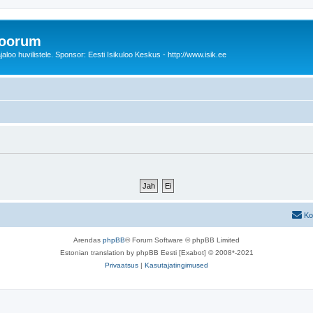
foorum
oo huvilistele. Sponsor: Eesti Isikuloo Keskus - http://www.isik.ee
Ko
Arendas
phpBB
® Forum Software © phpBB Limited
Estonian translation by phpBB Eesti [Exabot] © 2008*-2021
Privaatsus
|
Kasutajatingimused