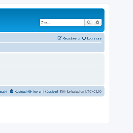
Otsi
Täiendatud otsing
Registreeru
Logi sisse
ntakt
Kustuta kõik foorumi küpsised
Kõik kellaajad on
UTC+03:00