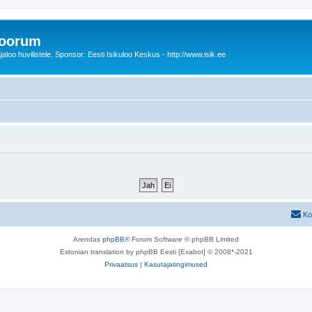
foorum
oo huvilistele. Sponsor: Eesti Isikuloo Keskus - http://www.isik.ee
Ko
Arendas
phpBB
® Forum Software © phpBB Limited
Estonian translation by phpBB Eesti [Exabot] © 2008*-2021
Privaatsus
|
Kasutajatingimused