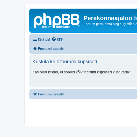
Perekonnaajaloo 
Foorum perekonna ning suguvõsa ajal
Kiirlingid
KKK
Foorumi pealeht
Kustuta kõik foorumi küpsised
Kas oled kindel, et soovid kõik foorumi küpsised kustutada?
Foorumi pealeht