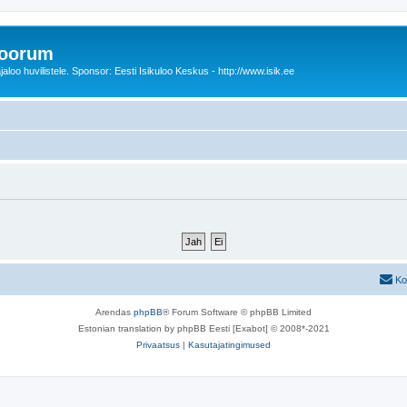
foorum
oo huvilistele. Sponsor: Eesti Isikuloo Keskus - http://www.isik.ee
Ko
Arendas
phpBB
® Forum Software © phpBB Limited
Estonian translation by phpBB Eesti [Exabot] © 2008*-2021
Privaatsus
|
Kasutajatingimused