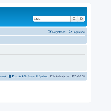
Otsi
Täiendatud otsing
Registreeru
Logi sisse
ntakt
Kustuta kõik foorumi küpsised
Kõik kellaajad on
UTC+03:00