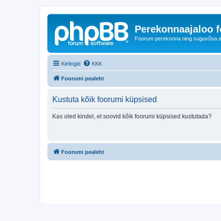
Perekonnaajaloo 
Foorum perekonna ning suguvõsa ajal
Kiirlingid
KKK
Foorumi pealeht
Kustuta kõik foorumi küpsised
Kas oled kindel, et soovid kõik foorumi küpsised kustutada?
Foorumi pealeht