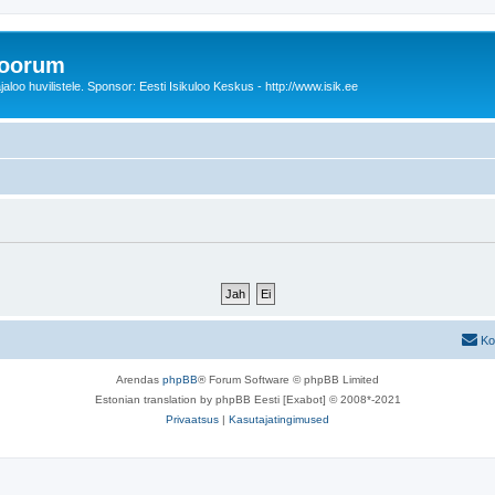
foorum
oo huvilistele. Sponsor: Eesti Isikuloo Keskus - http://www.isik.ee
Ko
Arendas
phpBB
® Forum Software © phpBB Limited
Estonian translation by phpBB Eesti [Exabot] © 2008*-2021
Privaatsus
|
Kasutajatingimused