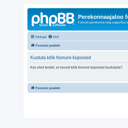
Perekonnaajaloo 
Foorum perekonna ning suguvõsa ajal
Kiirlingid
KKK
Foorumi pealeht
Kustuta kõik foorumi küpsised
Kas oled kindel, et soovid kõik foorumi küpsised kustutada?
Foorumi pealeht