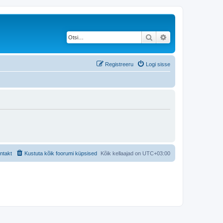
Otsi
Täiendatud otsing
Registreeru
Logi sisse
ntakt
Kustuta kõik foorumi küpsised
Kõik kellaajad on
UTC+03:00