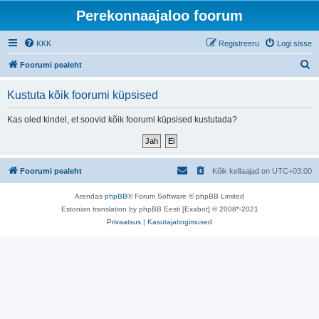
Perekonnaajaloo foorum
KKK
Registreeru
Logi sisse
O
Foorumi pealeht
t
Kustuta kõik foorumi küpsised
s
i
Kas oled kindel, et soovid kõik foorumi küpsised kustutada?
Foorumi pealeht
Kõik kellaajad on
UTC+03:00
Arendas
phpBB
® Forum Software © phpBB Limited
Estonian translation by phpBB Eesti [Exabot] © 2008*-2021
Privaatsus
|
Kasutajatingimused