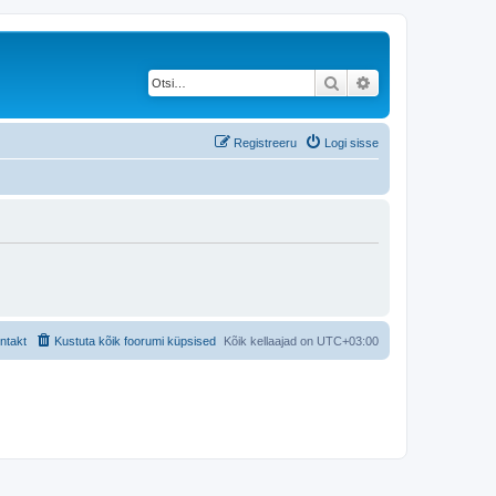
Otsi
Täiendatud otsing
Registreeru
Logi sisse
ntakt
Kustuta kõik foorumi küpsised
Kõik kellaajad on
UTC+03:00