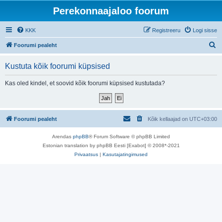
Perekonnaajaloo foorum
KKK
Registreeru
Logi sisse
O
Foorumi pealeht
t
Kustuta kõik foorumi küpsised
s
i
Kas oled kindel, et soovid kõik foorumi küpsised kustutada?
Foorumi pealeht
Kõik kellaajad on
UTC+03:00
Arendas
phpBB
® Forum Software © phpBB Limited
Estonian translation by phpBB Eesti [Exabot] © 2008*-2021
Privaatsus
|
Kasutajatingimused