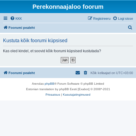
Perekonnaajaloo foorum
KKK
Registreeru
Logi sisse
O
Foorumi pealeht
t
Kustuta kõik foorumi küpsised
s
i
Kas oled kindel, et soovid kõik foorumi küpsised kustutada?
Foorumi pealeht
Kõik kellaajad on
UTC+03:00
Arendas
phpBB
® Forum Software © phpBB Limited
Estonian translation by phpBB Eesti [Exabot] © 2008*-2021
Privaatsus
|
Kasutajatingimused