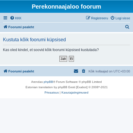
Perekonnaajaloo foorum
KKK
Registreeru
Logi sisse
O
Foorumi pealeht
t
Kustuta kõik foorumi küpsised
s
i
Kas oled kindel, et soovid kõik foorumi küpsised kustutada?
Foorumi pealeht
Kõik kellaajad on
UTC+03:00
Arendas
phpBB
® Forum Software © phpBB Limited
Estonian translation by phpBB Eesti [Exabot] © 2008*-2021
Privaatsus
|
Kasutajatingimused