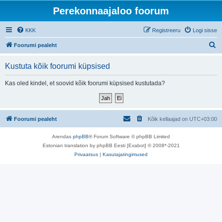
Perekonnaajaloo foorum
KKK
Registreeru
Logi sisse
O
Foorumi pealeht
t
Kustuta kõik foorumi küpsised
s
i
Kas oled kindel, et soovid kõik foorumi küpsised kustutada?
Foorumi pealeht
Kõik kellaajad on
UTC+03:00
Arendas
phpBB
® Forum Software © phpBB Limited
Estonian translation by phpBB Eesti [Exabot] © 2008*-2021
Privaatsus
|
Kasutajatingimused