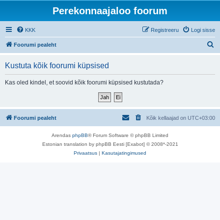
Perekonnaajaloo foorum
KKK
Registreeru
Logi sisse
O
Foorumi pealeht
t
Kustuta kõik foorumi küpsised
s
i
Kas oled kindel, et soovid kõik foorumi küpsised kustutada?
Foorumi pealeht
Kõik kellaajad on
UTC+03:00
Arendas
phpBB
® Forum Software © phpBB Limited
Estonian translation by phpBB Eesti [Exabot] © 2008*-2021
Privaatsus
|
Kasutajatingimused