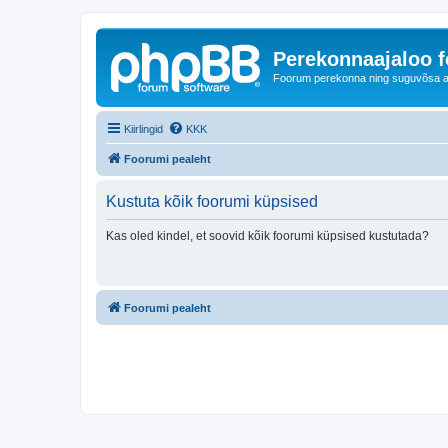
Perekonnaajaloo 
Foorum perekonna ning suguvõsa ajal
Kiirlingid
KKK
Foorumi pealeht
Kustuta kõik foorumi küpsised
Kas oled kindel, et soovid kõik foorumi küpsised kustutada?
Foorumi pealeht