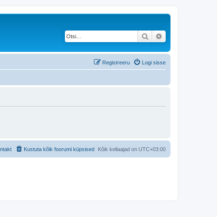
Otsi
Täiendatud otsing
Registreeru
Logi sisse
ntakt
Kustuta kõik foorumi küpsised
Kõik kellaajad on
UTC+03:00