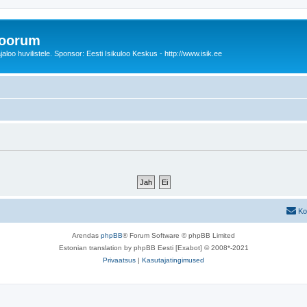
foorum
oo huvilistele. Sponsor: Eesti Isikuloo Keskus - http://www.isik.ee
Ko
Arendas
phpBB
® Forum Software © phpBB Limited
Estonian translation by phpBB Eesti [Exabot] © 2008*-2021
Privaatsus
|
Kasutajatingimused