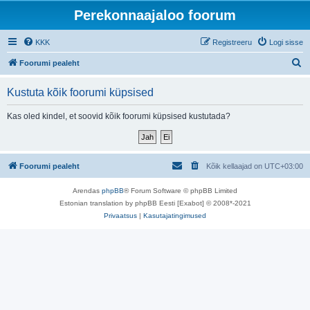
Perekonnaajaloo foorum
KKK
Registreeru
Logi sisse
O
Foorumi pealeht
t
Kustuta kõik foorumi küpsised
s
i
Kas oled kindel, et soovid kõik foorumi küpsised kustutada?
Foorumi pealeht
Kõik kellaajad on
UTC+03:00
Arendas
phpBB
® Forum Software © phpBB Limited
Estonian translation by phpBB Eesti [Exabot] © 2008*-2021
Privaatsus
|
Kasutajatingimused