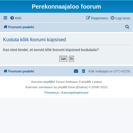
Perekonnaajaloo foorum
KKK
Registreeru
Logi sisse
O
Foorumi pealeht
t
Kustuta kõik foorumi küpsised
s
i
Kas oled kindel, et soovid kõik foorumi küpsised kustutada?
Foorumi pealeht
Kõik kellaajad on
UTC+03:00
Arendas
phpBB
® Forum Software © phpBB Limited
Estonian translation by phpBB Eesti [Exabot] © 2008*-2021
Privaatsus
|
Kasutajatingimused