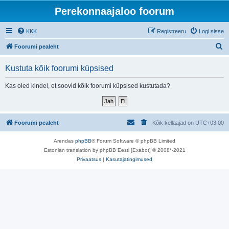
Perekonnaajaloo foorum
KKK
Registreeru
Logi sisse
O
Foorumi pealeht
t
Kustuta kõik foorumi küpsised
s
i
Kas oled kindel, et soovid kõik foorumi küpsised kustutada?
Foorumi pealeht
Kõik kellaajad on
UTC+03:00
Arendas
phpBB
® Forum Software © phpBB Limited
Estonian translation by phpBB Eesti [Exabot] © 2008*-2021
Privaatsus
|
Kasutajatingimused