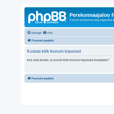
Perekonnaajaloo 
Foorum perekonna ning suguvõsa ajal
Kiirlingid
KKK
Foorumi pealeht
Kustuta kõik foorumi küpsised
Kas oled kindel, et soovid kõik foorumi küpsised kustutada?
Foorumi pealeht