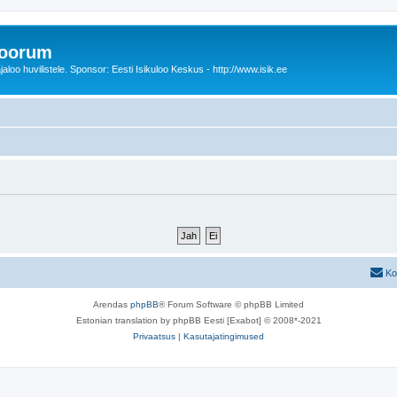
foorum
oo huvilistele. Sponsor: Eesti Isikuloo Keskus - http://www.isik.ee
Ko
Arendas
phpBB
® Forum Software © phpBB Limited
Estonian translation by phpBB Eesti [Exabot] © 2008*-2021
Privaatsus
|
Kasutajatingimused