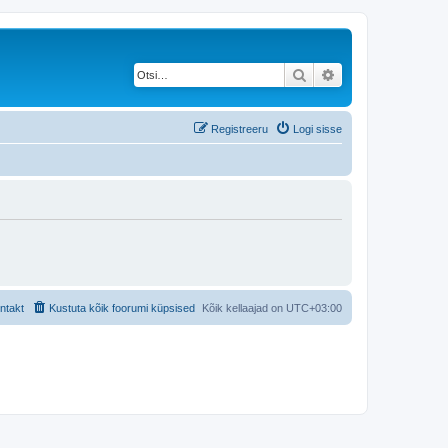
Otsi
Täiendatud otsing
Registreeru
Logi sisse
ntakt
Kustuta kõik foorumi küpsised
Kõik kellaajad on
UTC+03:00