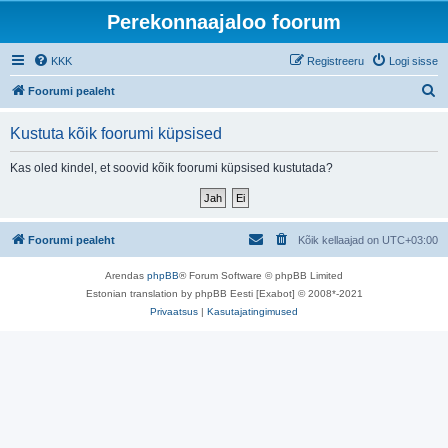
Perekonnaajaloo foorum
KKK
Registreeru
Logi sisse
O
Foorumi pealeht
t
Kustuta kõik foorumi küpsised
s
i
Kas oled kindel, et soovid kõik foorumi küpsised kustutada?
Foorumi pealeht
Kõik kellaajad on
UTC+03:00
Arendas
phpBB
® Forum Software © phpBB Limited
Estonian translation by phpBB Eesti [Exabot] © 2008*-2021
Privaatsus
|
Kasutajatingimused