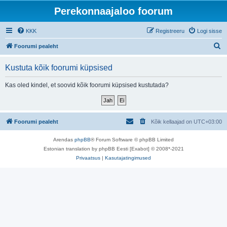
Perekonnaajaloo foorum
KKK
Registreeru
Logi sisse
O
Foorumi pealeht
t
Kustuta kõik foorumi küpsised
s
i
Kas oled kindel, et soovid kõik foorumi küpsised kustutada?
Foorumi pealeht
Kõik kellaajad on
UTC+03:00
Arendas
phpBB
® Forum Software © phpBB Limited
Estonian translation by phpBB Eesti [Exabot] © 2008*-2021
Privaatsus
|
Kasutajatingimused