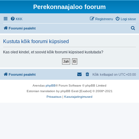
Perekonnaajaloo foorum
KKK
Registreeru
Logi sisse
O
Foorumi pealeht
t
Kustuta kõik foorumi küpsised
s
i
Kas oled kindel, et soovid kõik foorumi küpsised kustutada?
Foorumi pealeht
Kõik kellaajad on
UTC+03:00
Arendas
phpBB
® Forum Software © phpBB Limited
Estonian translation by phpBB Eesti [Exabot] © 2008*-2021
Privaatsus
|
Kasutajatingimused