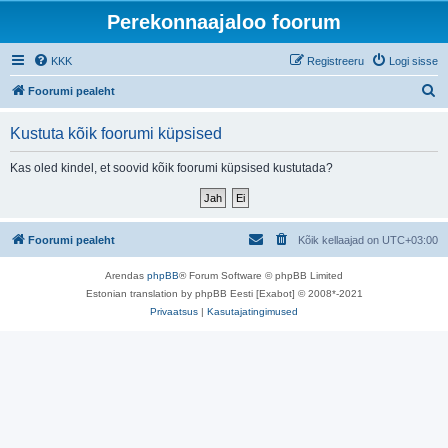
Perekonnaajaloo foorum
KKK
Registreeru
Logi sisse
O
Foorumi pealeht
t
Kustuta kõik foorumi küpsised
s
i
Kas oled kindel, et soovid kõik foorumi küpsised kustutada?
Foorumi pealeht
Kõik kellaajad on
UTC+03:00
Arendas
phpBB
® Forum Software © phpBB Limited
Estonian translation by phpBB Eesti [Exabot] © 2008*-2021
Privaatsus
|
Kasutajatingimused