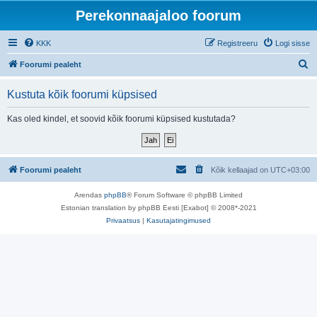
Perekonnaajaloo foorum
KKK
Registreeru
Logi sisse
O
Foorumi pealeht
t
Kustuta kõik foorumi küpsised
s
i
Kas oled kindel, et soovid kõik foorumi küpsised kustutada?
Foorumi pealeht
Kõik kellaajad on
UTC+03:00
Arendas
phpBB
® Forum Software © phpBB Limited
Estonian translation by phpBB Eesti [Exabot] © 2008*-2021
Privaatsus
|
Kasutajatingimused