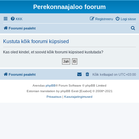
Perekonnaajaloo foorum
KKK
Registreeru
Logi sisse
O
Foorumi pealeht
t
Kustuta kõik foorumi küpsised
s
i
Kas oled kindel, et soovid kõik foorumi küpsised kustutada?
Foorumi pealeht
Kõik kellaajad on
UTC+03:00
Arendas
phpBB
® Forum Software © phpBB Limited
Estonian translation by phpBB Eesti [Exabot] © 2008*-2021
Privaatsus
|
Kasutajatingimused