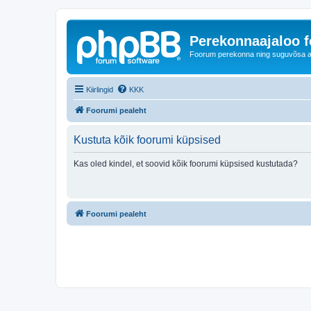
Perekonnaajaloo 
Foorum perekonna ning suguvõsa ajal
Kiirlingid
KKK
Foorumi pealeht
Kustuta kõik foorumi küpsised
Kas oled kindel, et soovid kõik foorumi küpsised kustutada?
Foorumi pealeht