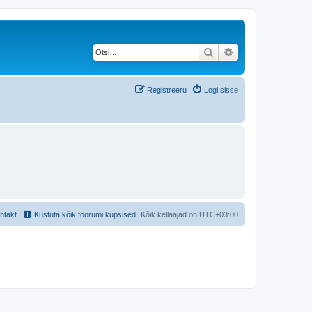
Otsi
Täiendatud otsing
Registreeru
Logi sisse
ntakt
Kustuta kõik foorumi küpsised
Kõik kellaajad on
UTC+03:00