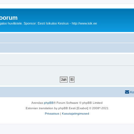
foorum
oo huvilistele. Sponsor: Eesti Isikuloo Keskus - http://www.isik.ee
Ko
Arendas
phpBB
® Forum Software © phpBB Limited
Estonian translation by phpBB Eesti [Exabot] © 2008*-2021
Privaatsus
|
Kasutajatingimused