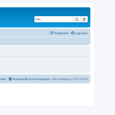
Otsi
Täiendatud otsing
Registreeru
Logi sisse
ntakt
Kustuta kõik foorumi küpsised
Kõik kellaajad on
UTC+03:00