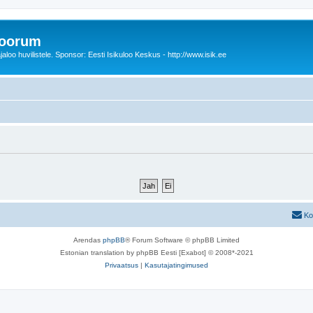
foorum
oo huvilistele. Sponsor: Eesti Isikuloo Keskus - http://www.isik.ee
Ko
Arendas
phpBB
® Forum Software © phpBB Limited
Estonian translation by phpBB Eesti [Exabot] © 2008*-2021
Privaatsus
|
Kasutajatingimused