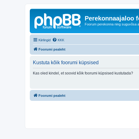
Perekonnaajaloo 
Foorum perekonna ning suguvõsa ajal
Kiirlingid
KKK
Foorumi pealeht
Kustuta kõik foorumi küpsised
Kas oled kindel, et soovid kõik foorumi küpsised kustutada?
Foorumi pealeht