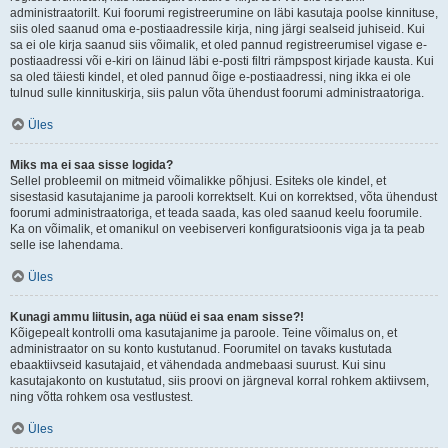
administraatorilt. Kui foorumi registreerumine on läbi kasutaja poolse kinnituse,
siis oled saanud oma e-postiaadressile kirja, ning järgi sealseid juhiseid. Kui
sa ei ole kirja saanud siis võimalik, et oled pannud registreerumisel vigase e-
postiaadressi või e-kiri on läinud läbi e-posti filtri rämpspost kirjade kausta. Kui
sa oled täiesti kindel, et oled pannud õige e-postiaadressi, ning ikka ei ole
tulnud sulle kinnituskirja, siis palun võta ühendust foorumi administraatoriga.
Üles
Miks ma ei saa sisse logida?
Sellel probleemil on mitmeid võimalikke põhjusi. Esiteks ole kindel, et
sisestasid kasutajanime ja parooli korrektselt. Kui on korrektsed, võta ühendust
foorumi administraatoriga, et teada saada, kas oled saanud keelu foorumile.
Ka on võimalik, et omanikul on veebiserveri konfiguratsioonis viga ja ta peab
selle ise lahendama.
Üles
Kunagi ammu liitusin, aga nüüd ei saa enam sisse?!
Kõigepealt kontrolli oma kasutajanime ja paroole. Teine võimalus on, et
administraator on su konto kustutanud. Foorumitel on tavaks kustutada
ebaaktiivseid kasutajaid, et vähendada andmebaasi suurust. Kui sinu
kasutajakonto on kustutatud, siis proovi on järgneval korral rohkem aktiivsem,
ning võtta rohkem osa vestlustest.
Üles