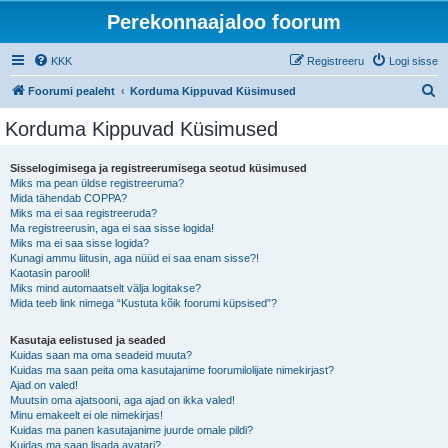
Perekonnaajaloo foorum
KKK
Registreeru
Logi sisse
O
Foorumi pealeht
Korduma Kippuvad Küsimused
t
Korduma Kippuvad Küsimused
s
i
Sisselogimisega ja registreerumisega seotud küsimused
Miks ma pean üldse registreeruma?
Mida tähendab COPPA?
Miks ma ei saa registreeruda?
Ma registreerusin, aga ei saa sisse logida!
Miks ma ei saa sisse logida?
Kunagi ammu liitusin, aga nüüd ei saa enam sisse?!
Kaotasin parooli!
Miks mind automaatselt välja logitakse?
Mida teeb link nimega “Kustuta kõik foorumi küpsised”?
Kasutaja eelistused ja seaded
Kuidas saan ma oma seadeid muuta?
Kuidas ma saan peita oma kasutajanime foorumilolijate nimekirjast?
Ajad on valed!
Muutsin oma ajatsooni, aga ajad on ikka valed!
Minu emakeelt ei ole nimekirjas!
Kuidas ma panen kasutajanime juurde omale pildi?
Kuidas ma saan lisada avatari?