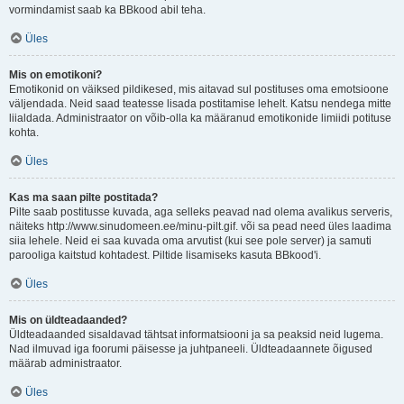
vormindamist saab ka BBkood abil teha.
Üles
Mis on emotikoni?
Emotikonid on väiksed pildikesed, mis aitavad sul postituses oma emotsioone
väljendada. Neid saad teatesse lisada postitamise lehelt. Katsu nendega mitte
liialdada. Administraator on võib-olla ka määranud emotikonide limiidi potituse
kohta.
Üles
Kas ma saan pilte postitada?
Pilte saab postitusse kuvada, aga selleks peavad nad olema avalikus serveris,
näiteks http://www.sinudomeen.ee/minu-pilt.gif. või sa pead need üles laadima
siia lehele. Neid ei saa kuvada oma arvutist (kui see pole server) ja samuti
parooliga kaitstud kohtadest. Piltide lisamiseks kasuta BBkood'i.
Üles
Mis on üldteadaanded?
Üldteadaanded sisaldavad tähtsat informatsiooni ja sa peaksid neid lugema.
Nad ilmuvad iga foorumi päisesse ja juhtpaneeli. Üldteadaannete õigused
määrab administraator.
Üles