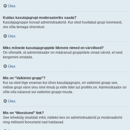
Üles
Kuidas kasutajagrupi moderaatoriks saada?
Kasutajagruppe loovad administraatorid. Kui oled huvitatud grupi loomisest,
siis võta temaga ühendust.
Üles
Miks mõnede kasutajagruppide liikmete nimed on värvilised?
On võimalik, et administraator on määranud gruppidele omad värvid, et neid
kergemini eristada.
Üles
Mis on “Vaikimisi grupp”?
Kui sa oled liige enamas kui ühes kasutajagrupis, on vaikimisi grupp see,
millise grupi värvi sinu nimi ilmub ja mille tiitel sul profiilis on. Administraator on
võib-olla lubanud sul vaikimisi gruppi muuta.
Üles
Mis on “Meeskond” link?
See lehekülg sisaldab infot, näiteks kes on administraatorid ja moderaatorid
ning milliseid foorumeid nad haldavad.