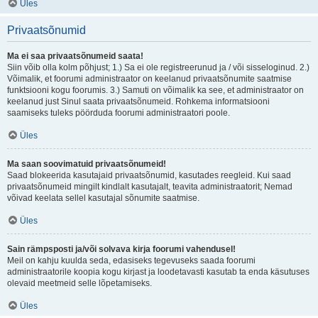
Üles
Privaatsõnumid
Ma ei saa privaatsõnumeid saata!
Siin võib olla kolm põhjust; 1.) Sa ei ole registreerunud ja / või sisseloginud. 2.)
Võimalik, et foorumi administraator on keelanud privaatsõnumite saatmise
funktsiooni kogu foorumis. 3.) Samuti on võimalik ka see, et administraator on
keelanud just Sinul saata privaatsõnumeid. Rohkema informatsiooni
saamiseks tuleks pöörduda foorumi administraatori poole.
Üles
Ma saan soovimatuid privaatsõnumeid!
Saad blokeerida kasutajaid privaatsõnumid, kasutades reegleid. Kui saad
privaatsõnumeid mingilt kindlalt kasutajalt, teavita administraatorit; Nemad
võivad keelata sellel kasutajal sõnumite saatmise.
Üles
Sain rämpsposti ja/või solvava kirja foorumi vahendusel!
Meil on kahju kuulda seda, edasiseks tegevuseks saada foorumi
administraatorile koopia kogu kirjast ja loodetavasti kasutab ta enda käsutuses
olevaid meetmeid selle lõpetamiseks.
Üles