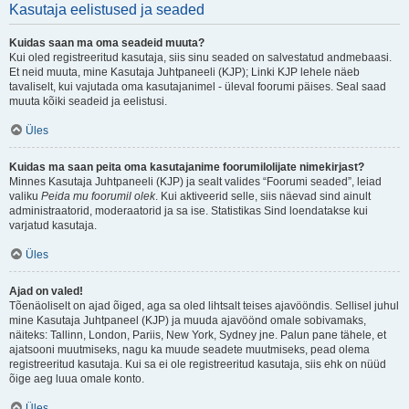
Kasutaja eelistused ja seaded
Kuidas saan ma oma seadeid muuta?
Kui oled registreeritud kasutaja, siis sinu seaded on salvestatud andmebaasi.
Et neid muuta, mine Kasutaja Juhtpaneeli (KJP); Linki KJP lehele näeb
tavaliselt, kui vajutada oma kasutajanimel - üleval foorumi päises. Seal saad
muuta kõiki seadeid ja eelistusi.
Üles
Kuidas ma saan peita oma kasutajanime foorumilolijate nimekirjast?
Minnes Kasutaja Juhtpaneeli (KJP) ja sealt valides “Foorumi seaded”, leiad
valiku
Peida mu foorumil olek
. Kui aktiveerid selle, siis näevad sind ainult
administraatorid, moderaatorid ja sa ise. Statistikas Sind loendatakse kui
varjatud kasutaja.
Üles
Ajad on valed!
Tõenäoliselt on ajad õiged, aga sa oled lihtsalt teises ajavööndis. Sellisel juhul
mine Kasutaja Juhtpaneel (KJP) ja muuda ajavöönd omale sobivamaks,
näiteks: Tallinn, London, Pariis, New York, Sydney jne. Palun pane tähele, et
ajatsooni muutmiseks, nagu ka muude seadete muutmiseks, pead olema
registreeritud kasutaja. Kui sa ei ole registreeritud kasutaja, siis ehk on nüüd
õige aeg luua omale konto.
Üles