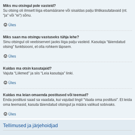
Miks mu otsingul pole vasteid?
Su otsing oli ilmselt liiga ebamäärane või sisaldas palju tihtikasutatavaid (nt.
"ja" või "ei") sõnu.
Üles
Miks saan ma otsingu vastuseks tühja lehe?
Sinu otsingul oli veebiserveri jaoks liiga palju vasteid. Kasutaja “täiendatud
otsing” funktsiooni, et olla rohkem täpsem.
Üles
Kuidas ma otsin kasutajaid?
Vajuta “Liikmed” ja siis “Leia kasutaja” linki.
Üles
Kuidas ma leian omaenda postitused või teemad?
Enda postitusi saad sa vaadata, kui vajutad lingil “Vaata oma postitusi”. Et leida
oma teemasid, kasuta täiendatud otsingut ja määra valikud sobivaks.
Üles
Tellimused ja järjehoidjad