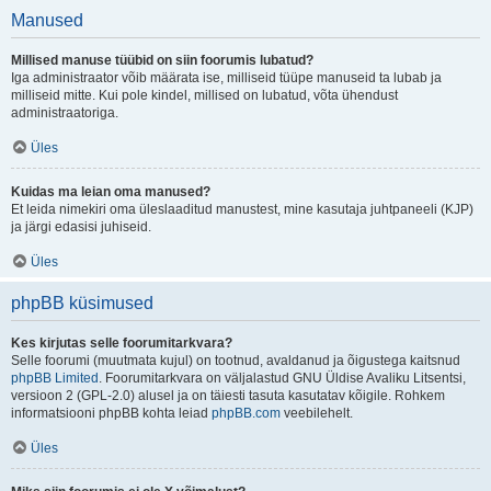
Manused
Millised manuse tüübid on siin foorumis lubatud?
Iga administraator võib määrata ise, milliseid tüüpe manuseid ta lubab ja
milliseid mitte. Kui pole kindel, millised on lubatud, võta ühendust
administraatoriga.
Üles
Kuidas ma leian oma manused?
Et leida nimekiri oma üleslaaditud manustest, mine kasutaja juhtpaneeli (KJP)
ja järgi edasisi juhiseid.
Üles
phpBB küsimused
Kes kirjutas selle foorumitarkvara?
Selle foorumi (muutmata kujul) on tootnud, avaldanud ja õigustega kaitsnud
phpBB Limited
. Foorumitarkvara on väljalastud GNU Üldise Avaliku Litsentsi,
versioon 2 (GPL-2.0) alusel ja on täiesti tasuta kasutatav kõigile. Rohkem
informatsiooni phpBB kohta leiad
phpBB.com
veebilehelt.
Üles