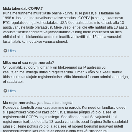
Mida tähendab COPPA?
Kuna me tunneme muret laste online - turvalisuse pärast, siis täidame me
1998.a. laste online turvalisuse kaitse seadust. COPPA ja sellega kaasneva
FTC regulatsiooniga kehtestatakse USA föderaalseadus, mis kaitseb alla 13
aasta vanuste laste privaatsust. Meie veebileht ei ole ette nähtud alla 13 aasta
vanustelt lastelt andmete väljameelitamiseks ning meie kodulehed on üles
ehitatud nii, et blokeerida andmete teadlik vastuvõtt alla 13 aasta vanustelt
lastelt alati, kui nõutakse vanusandmeid.
Üles
Miks ma ei saa registreeruda?
On võimalik, et foorumi omanik on blokeerinud su IP aadressi või
kasutajanime, millega üritasid registreeruda. Omanik võib olla keelustanud
üldse uute kasutajate registreerimise. Võta ühendust foorum administraatoriga,
et saada abi.
Üles
Ma registreerusin, aga ei saa sisse logida!
Kõigepealt kontrolli oma kasutajanime ja parooli. Kui need on kindlasti õiged,
siis järgmiseks võib-olla kaks põhjust. Esimene põhjus võib-olla see, et
registreerusid COPPA tingimustega. See tähendab kui Sa vajutasid linki
registreerumisel, et oled alla 13. aasta vana, siis pead järgima Sulle saadetuid
juhiseid. Teine põhjus võib olla aga see, et mõned foorumid nõuavad uutelt
registreerumistelt, kas kasutajalt endalt e-kirja teel või siis foorumi