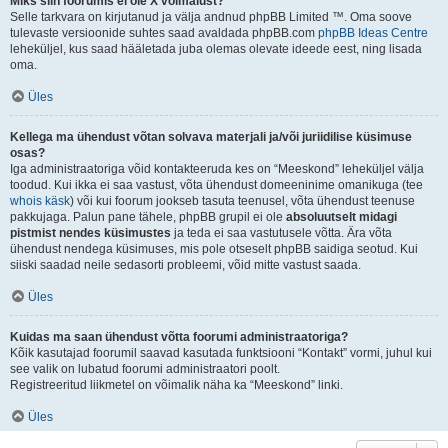
Miks siin foorumis ei ole X võimalust?
Selle tarkvara on kirjutanud ja välja andnud phpBB Limited ™. Oma soove
tulevaste versioonide suhtes saad avaldada phpBB.com
phpBB Ideas Centre
leheküljel, kus saad hääletada juba olemas olevate ideede eest, ning lisada
oma.
Üles
Kellega ma ühendust võtan solvava materjali ja/või juriidilise küsimuse
osas?
Iga administraatoriga võid kontakteeruda kes on “Meeskond” leheküljel välja
toodud. Kui ikka ei saa vastust, võta ühendust domeeninime omanikuga (tee
whois käsk
) või kui foorum jookseb tasuta teenusel, võta ühendust teenuse
pakkujaga. Palun pane tähele, phpBB grupil ei ole
absoluutselt midagi
pistmist nendes küsimustes
ja teda ei saa vastutusele võtta. Ära võta
ühendust nendega küsimuses, mis pole otseselt phpBB saidiga seotud. Kui
siiski saadad neile sedasorti probleemi, võid mitte vastust saada.
Üles
Kuidas ma saan ühendust võtta foorumi administraatoriga?
Kõik kasutajad foorumil saavad kasutada funktsiooni “Kontakt” vormi, juhul kui
see valik on lubatud foorumi administraatori poolt.
Registreeritud liikmetel on võimalik näha ka “Meeskond” linki.
Üles