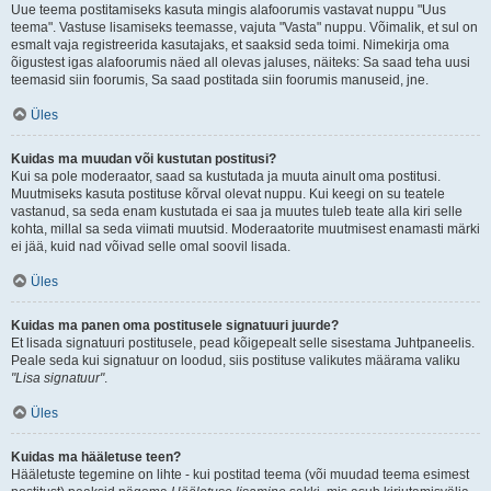
Uue teema postitamiseks kasuta mingis alafoorumis vastavat nuppu "Uus
teema". Vastuse lisamiseks teemasse, vajuta "Vasta" nuppu. Võimalik, et sul on
esmalt vaja registreerida kasutajaks, et saaksid seda toimi. Nimekirja oma
õigustest igas alafoorumis näed all olevas jaluses, näiteks: Sa saad teha uusi
teemasid siin foorumis, Sa saad postitada siin foorumis manuseid, jne.
Üles
Kuidas ma muudan või kustutan postitusi?
Kui sa pole moderaator, saad sa kustutada ja muuta ainult oma postitusi.
Muutmiseks kasuta postituse kõrval olevat nuppu. Kui keegi on su teatele
vastanud, sa seda enam kustutada ei saa ja muutes tuleb teate alla kiri selle
kohta, millal sa seda viimati muutsid. Moderaatorite muutmisest enamasti märki
ei jää, kuid nad võivad selle omal soovil lisada.
Üles
Kuidas ma panen oma postitusele signatuuri juurde?
Et lisada signatuuri postitusele, pead kõigepealt selle sisestama Juhtpaneelis.
Peale seda kui signatuur on loodud, siis postituse valikutes määrama valiku
"Lisa signatuur"
.
Üles
Kuidas ma hääletuse teen?
Hääletuste tegemine on lihte - kui postitad teema (või muudad teema esimest