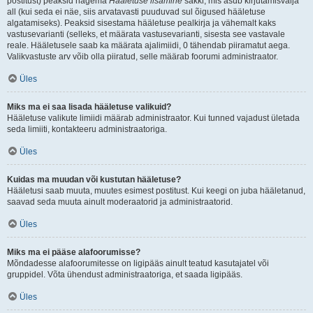
postitust) peaksid nägema
Hääletuse lisamine
sakki, mis asub kirjutamisvälja
all (kui seda ei näe, siis arvatavasti puuduvad sul õigused hääletuse
algatamiseks). Peaksid sisestama hääletuse pealkirja ja vähemalt kaks
vastusevarianti (selleks, et määrata vastusevarianti, sisesta see vastavale
reale. Hääletusele saab ka määrata ajalimiidi, 0 tähendab piiramatut aega.
Valikvastuste arv võib olla piiratud, selle määrab foorumi administraator.
Üles
Miks ma ei saa lisada hääletuse valikuid?
Hääletuse valikute limiidi määrab administraator. Kui tunned vajadust ületada
seda limiiti, kontakteeru administraatoriga.
Üles
Kuidas ma muudan või kustutan hääletuse?
Hääletusi saab muuta, muutes esimest postitust. Kui keegi on juba hääletanud,
saavad seda muuta ainult moderaatorid ja administraatorid.
Üles
Miks ma ei pääse alafoorumisse?
Mõndadesse alafoorumitesse on ligipääs ainult teatud kasutajatel või
gruppidel. Võta ühendust administraatoriga, et saada ligipääs.
Üles