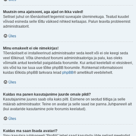
Muutsin oma ajatsooni, aga ajad on ikka valed!
Sellisel juhul on tõenäoliselt tegemist suveajale üleminekuga. Teatud kuudel
võivad esineda selle tõttu väiksed nihked kellaajas. Palun teavita probleemist
administraatorit.
Üles
Minu emakeelt ei ole nimekirjas!
Tõenäoliselt ei installeerinud administraator seda keelt või ei ole keegi seda
veel tõlkinud. Võta ühendust foorumi administraatoriga ja palu, kas oleks
võimalik antud keelefail paigaldada foorumile. Kui antud keelefaili ei eksisteeri,
siis võid ka ise luua uue tõlke phpBB foorumile. Rohkemat informatsiooni
kuidas tõlkida phpBB tarkvara leiad
phpBB
® ametlikult veebilehelt.
Üles
Kuidas ma panen kasutajanime juurde omale pildi?
Kasutajanime juures saab olla kaks pilti. Esimene on seotud tiitliga ja selle
määrab administraator. Teine on avatar ja selle saad ise panna
Juhtpaneel
i alt
(kui avataride kasutamine pole foorumis keelatud).
Üles
Kuidas ma saan lisada avatari?
Sinu kasutaja juhtpaneeli “Profiili” lehel saad kasutada ühte neljast meetodist,