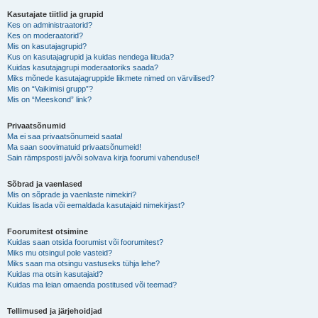
Kasutajate tiitlid ja grupid
Kes on administraatorid?
Kes on moderaatorid?
Mis on kasutajagrupid?
Kus on kasutajagrupid ja kuidas nendega liituda?
Kuidas kasutajagrupi moderaatoriks saada?
Miks mõnede kasutajagruppide liikmete nimed on värvilised?
Mis on “Vaikimisi grupp”?
Mis on “Meeskond” link?
Privaatsõnumid
Ma ei saa privaatsõnumeid saata!
Ma saan soovimatuid privaatsõnumeid!
Sain rämpsposti ja/või solvava kirja foorumi vahendusel!
Sõbrad ja vaenlased
Mis on sõprade ja vaenlaste nimekiri?
Kuidas lisada või eemaldada kasutajaid nimekirjast?
Foorumitest otsimine
Kuidas saan otsida foorumist või foorumitest?
Miks mu otsingul pole vasteid?
Miks saan ma otsingu vastuseks tühja lehe?
Kuidas ma otsin kasutajaid?
Kuidas ma leian omaenda postitused või teemad?
Tellimused ja järjehoidjad