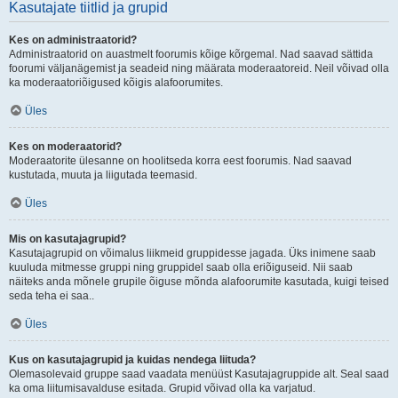
Kasutajate tiitlid ja grupid
Kes on administraatorid?
Administraatorid on auastmelt foorumis kõige kõrgemal. Nad saavad sättida
foorumi väljanägemist ja seadeid ning määrata moderaatoreid. Neil võivad olla
ka moderaatoriõigused kõigis alafoorumites.
Üles
Kes on moderaatorid?
Moderaatorite ülesanne on hoolitseda korra eest foorumis. Nad saavad
kustutada, muuta ja liigutada teemasid.
Üles
Mis on kasutajagrupid?
Kasutajagrupid on võimalus liikmeid gruppidesse jagada. Üks inimene saab
kuuluda mitmesse gruppi ning gruppidel saab olla eriõiguseid. Nii saab
näiteks anda mõnele grupile õiguse mõnda alafoorumite kasutada, kuigi teised
seda teha ei saa..
Üles
Kus on kasutajagrupid ja kuidas nendega liituda?
Olemasolevaid gruppe saad vaadata menüüst Kasutajagruppide alt. Seal saad
ka oma liitumisavalduse esitada. Grupid võivad olla ka varjatud.