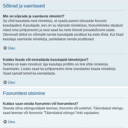
Sõbrad ja vaenlased
Mis on sõprade ja vaenlaste nimekiri?
Sa võid kasutada neid nimekirju, et saada parem ülevaade foorumi
kasutajatest. Kasutajate, kes on su sõprade nimekirjas, foorumiloleku staatust
näed oma juhtpaneelis ja seal saad ka neile kiiresti privaatsõnumi saata.
Olenevalt stiilist on võimalik nende kasutajate postitusi ka esile tõsta. Kui lisad
kasutaja vaenlaste nimekirja, peidetakse nende postitused.
Üles
Kuidas lisada või eemaldada kasutajaid nimekirjast?
Selleks on kaks moodust. Iga kasutaja profiilis on link ühte nimekirja
lisamiseks. Lisaks saad ka juhtpaneelis nime sisestades lisada nimekirja.
Saad samalt lehelt ka eemaldada.
Üles
Foorumitest otsimine
Kuidas saan otsida foorumist või foorumitest?
Sisesta sõna otsinguväljale teemas, foorumis või esilehel. Täiendatud otsingu
saad teemas või foorumis "Täiendatud otsingu" linki vajutades.
Üles