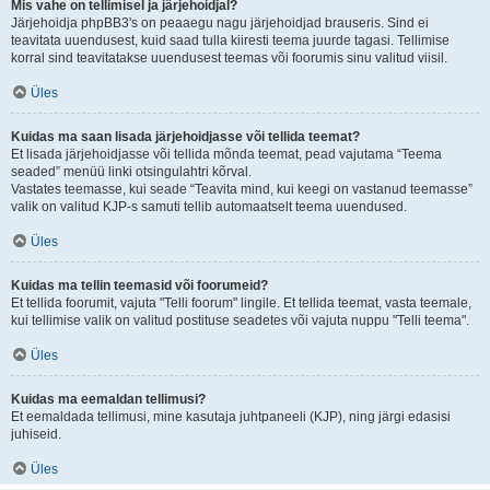
Mis vahe on tellimisel ja järjehoidjal?
Järjehoidja phpBB3's on peaaegu nagu järjehoidjad brauseris. Sind ei
teavitata uuendusest, kuid saad tulla kiiresti teema juurde tagasi. Tellimise
korral sind teavitatakse uuendusest teemas või foorumis sinu valitud viisil.
Üles
Kuidas ma saan lisada järjehoidjasse või tellida teemat?
Et lisada järjehoidjasse või tellida mõnda teemat, pead vajutama “Teema
seaded” menüü linki otsingulahtri kõrval.
Vastates teemasse, kui seade “Teavita mind, kui keegi on vastanud teemasse”
valik on valitud KJP-s samuti tellib automaatselt teema uuendused.
Üles
Kuidas ma tellin teemasid või foorumeid?
Et tellida foorumit, vajuta "Telli foorum" lingile. Et tellida teemat, vasta teemale,
kui tellimise valik on valitud postituse seadetes või vajuta nuppu "Telli teema".
Üles
Kuidas ma eemaldan tellimusi?
Et eemaldada tellimusi, mine kasutaja juhtpaneeli (KJP), ning järgi edasisi
juhiseid.
Üles