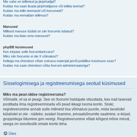
Mis vahe on tellimisel ja järjehoidjal?
Kuidas ma saan lisada järjehoidjasse või tellida teemat?
Kuidas ma tellin teemasid või foorumeid?
Kuidas ma eemaldan tellimusi?
Manused
Millised manuse tüübid on siin foorumis lubatud?
Kuidas ma leian oma manused?
phpBB küsimused
Kes kirjutas selle foorumitarkvara?
Miks siin foorumis ei ole X võimalust?
Kellega ma ühendust võtan solvava materjali ja/või juriidilise küsimuse osas?
Kuidas ma saan ühendust võtta foorumi administraatoriga?
Sisselogimisega ja registreerumisega seotud küsimused
Miks ma pean üldse registreeruma?
Võimalik, et sa ei peagi. See on foorumi haldajate otsustada, kas nad lasevad
postitada ilma registreerimiseta või pead ikkagi looma konto. Siiski;
registreerumine annab sulle mitmeid lisa võimalusi juurde, mida tavalistel
külalistel ei ole - näiteks: avatari lisamine, privaatsõnumite saatmine, e-kirjad,
gruppidega liitumine jpm veelgi. Registreerumine võtab kõigest mõne minuti,
seega on soovituslik omale konto teha.
Üles