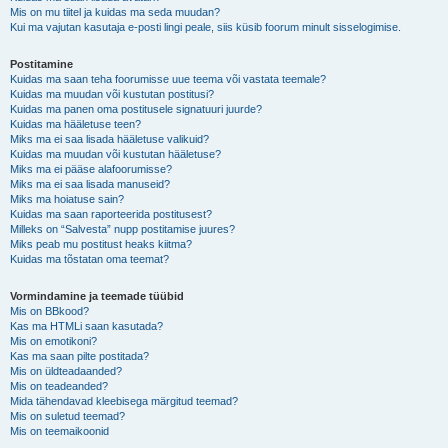
Mis on mu tiitel ja kuidas ma seda muudan?
Kui ma vajutan kasutaja e-posti lingi peale, siis küsib foorum minult sisselogimise.
Postitamine
Kuidas ma saan teha foorumisse uue teema või vastata teemale?
Kuidas ma muudan või kustutan postitusi?
Kuidas ma panen oma postitusele signatuuri juurde?
Kuidas ma hääletuse teen?
Miks ma ei saa lisada hääletuse valikuid?
Kuidas ma muudan või kustutan hääletuse?
Miks ma ei pääse alafoorumisse?
Miks ma ei saa lisada manuseid?
Miks ma hoiatuse sain?
Kuidas ma saan raporteerida postitusest?
Milleks on “Salvesta” nupp postitamise juures?
Miks peab mu postitust heaks kiitma?
Kuidas ma tõstatan oma teemat?
Vormindamine ja teemade tüübid
Mis on BBkood?
Kas ma HTMLi saan kasutada?
Mis on emotikoni?
Kas ma saan pilte postitada?
Mis on üldteadaanded?
Mis on teadeanded?
Mida tähendavad kleebisega märgitud teemad?
Mis on suletud teemad?
Mis on teemaikoonid