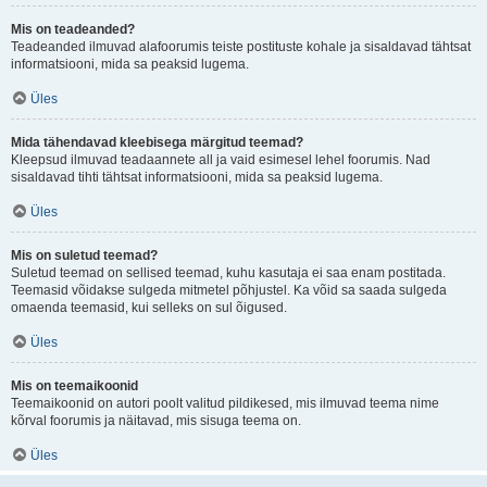
Mis on teadeanded?
Teadeanded ilmuvad alafoorumis teiste postituste kohale ja sisaldavad tähtsat
informatsiooni, mida sa peaksid lugema.
Üles
Mida tähendavad kleebisega märgitud teemad?
Kleepsud ilmuvad teadaannete all ja vaid esimesel lehel foorumis. Nad
sisaldavad tihti tähtsat informatsiooni, mida sa peaksid lugema.
Üles
Mis on suletud teemad?
Suletud teemad on sellised teemad, kuhu kasutaja ei saa enam postitada.
Teemasid võidakse sulgeda mitmetel põhjustel. Ka võid sa saada sulgeda
omaenda teemasid, kui selleks on sul õigused.
Üles
Mis on teemaikoonid
Teemaikoonid on autori poolt valitud pildikesed, mis ilmuvad teema nime
kõrval foorumis ja näitavad, mis sisuga teema on.
Üles