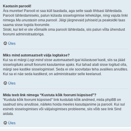
Kaotasin parooli!
Ära muretse! Parooli ei saa küll taastada, aga selle saab lihtsasi lähtestada.
Parooli lähtestamiseks, palun külasta sisselogimise lehekülge, ning vajuta linki
nimega
Ma unustasin oma parooli
. Jälgi järgnevaid juhiseid ja peaksidki taas
saama sisse logida foorumile.
Siiski, kui teil ei ole võimalik oma parooli lähtestada, siis palun võta ühendust
foorumi administraatoriga.
Üles
Miks mind automaatselt välja logitakse?
Kui sa ei märgi
Logi mind sisse automaatselt igal külastusel
kasti, siis sa jääd
sisselogituks ainult foorumi kasutamise ajaks. Kui tahad alati sisse logitud olla,
märgi see kastike sisselogimisel. Seda ei ole soovitatav teha avalikes arvutites.
Kui sa ei näe seda kastikest, on administraator selle keelanud.
Üles
Mida teeb link nimega “Kustuta kõik foorumi küpsised”?
“Kustuta kõik foorumi küpsised” link kustutab kõik andmed, mida phpBB on
saatnud sinu arvutisse, näiteks hoida meeles kasutajanime ja parooli. Kui sul
esineb sisselogimises või väljalogimises probleeme, siis võib see link Sind
aidata.
Üles