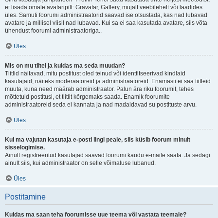
et lisada omale avataripilt: Gravatar, Gallery, mujalt veebilehelt või laadides
üles. Samuti foorumi administraatorid saavad ise otsustada, kas nad lubavad
avatare ja millisel viisil nad lubavad. Kui sa ei saa kasutada avatare, siis võta
ühendust foorumi administraatoriga..
Üles
Mis on mu tiitel ja kuidas ma seda muudan?
Tiitlid näitavad, mitu postitust oled teinud või identfitseerivad kindlaid
kasutajaid, näiteks moderaatoreid ja administraatoreid. Enamasti ei saa tiitleid
muuta, kuna need määrab administraator. Palun ära riku foorumit, tehes
mõttetuid postitusi, et tiitlit kõrgemaks saada. Enamik foorumite
administraatoreid seda ei kannata ja nad madaldavad su postituste arvu.
Üles
Kui ma vajutan kasutaja e-posti lingi peale, siis küsib foorum minult
sisselogimise.
Ainult registreeritud kasutajad saavad foorumi kaudu e-maile saata. Ja sedagi
ainult siis, kui administraator on selle võimaluse lubanud.
Üles
Postitamine
Kuidas ma saan teha foorumisse uue teema või vastata teemale?