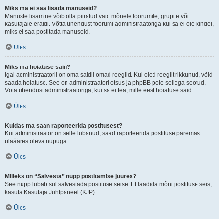
Miks ma ei saa lisada manuseid?
Manuste lisamine võib olla piiratud vaid mõnele foorumile, grupile või
kasutajale eraldi. Võtta ühendust foorumi administraatoriga kui sa ei ole kindel,
miks ei saa postitada manuseid.
Üles
Miks ma hoiatuse sain?
Igal administraatoril on oma saidil omad reeglid. Kui oled reeglit rikkunud, võid
saada hoiatuse. See on administraatori otsus ja phpBB pole sellega seotud.
Võta ühendust administraatoriga, kui sa ei tea, mille eest hoiatuse said.
Üles
Kuidas ma saan raporteerida postitusest?
Kui administraator on selle lubanud, saad raporteerida postituse paremas
ülaääres oleva nupuga.
Üles
Milleks on “Salvesta” nupp postitamise juures?
See nupp lubab sul salvestada postituse seise. Et laadida mõni postituse seis,
kasuta Kasutaja Juhtpaneel (KJP).
Üles