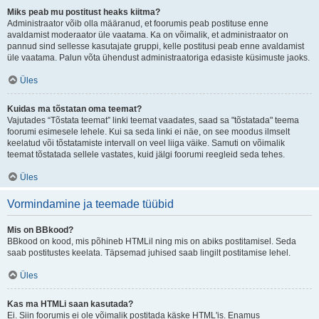
Miks peab mu postitust heaks kiitma?
Administraator võib olla määranud, et foorumis peab postituse enne
avaldamist moderaator üle vaatama. Ka on võimalik, et administraator on
pannud sind sellesse kasutajate gruppi, kelle postitusi peab enne avaldamist
üle vaatama. Palun võta ühendust administraatoriga edasiste küsimuste jaoks.
Üles
Kuidas ma tõstatan oma teemat?
Vajutades “Tõstata teemat” linki teemat vaadates, saad sa "tõstatada" teema
foorumi esimesele lehele. Kui sa seda linki ei näe, on see moodus ilmselt
keelatud või tõstatamiste intervall on veel liiga väike. Samuti on võimalik
teemat tõstatada sellele vastates, kuid jälgi foorumi reegleid seda tehes.
Üles
Vormindamine ja teemade tüübid
Mis on BBkood?
BBkood on kood, mis põhineb HTMLil ning mis on abiks postitamisel. Seda
saab postitustes keelata. Täpsemad juhised saab lingilt postitamise lehel.
Üles
Kas ma HTMLi saan kasutada?
Ei. Siin foorumis ei ole võimalik postitada käske HTML'is. Enamus