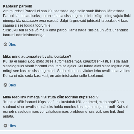
Kaotasin parooli!
Ära muretse! Parooli ei saa küll taastada, aga selle saab lihtsasi lähtestada.
Parooli lähtestamiseks, palun külasta sisselogimise lehekülge, ning vajuta linki
nimega
Ma unustasin oma parooli
. Jälgi järgnevaid juhiseid ja peaksidki taas
saama sisse logida foorumile.
Siiski, kui teil ei ole võimalik oma parooli lähtestada, siis palun võta ühendust
foorumi administraatoriga.
Üles
Miks mind automaatselt välja logitakse?
Kui sa ei märgi
Logi mind sisse automaatselt igal külastusel
kasti, siis sa jääd
sisselogituks ainult foorumi kasutamise ajaks. Kui tahad alati sisse logitud olla,
märgi see kastike sisselogimisel. Seda ei ole soovitatav teha avalikes arvutites.
Kui sa ei näe seda kastikest, on administraator selle keelanud.
Üles
Mida teeb link nimega “Kustuta kõik foorumi küpsised”?
“Kustuta kõik foorumi küpsised” link kustutab kõik andmed, mida phpBB on
saatnud sinu arvutisse, näiteks hoida meeles kasutajanime ja parooli. Kui sul
esineb sisselogimises või väljalogimises probleeme, siis võib see link Sind
aidata.
Üles