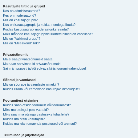
Kasutajate tiitlid ja grupid
Kes on administraatorid?
Kes on moderaatorid?
Mis on kasutajagrupid?
Kus on kasutajagrupid ja kuidas nendega liituda?
Kuidas kasutajagrupi moderaatoriks saada?
Miks mõnede kasutajagruppide liikmete nimed on värvilised?
Mis on “Vaikimisi grupp”?
Mis on “Meeskond” link?
Privaatsõnumid
Ma ei saa privaatsõnumeid saata!
Ma saan soovimatuid privaatsõnumeid!
Sain rämpsposti ja/või solvava kirja foorumi vahendusel!
Sõbrad ja vaenlased
Mis on sõprade ja vaenlaste nimekiri?
Kuidas lisada või eemaldada kasutajaid nimekirjast?
Foorumitest otsimine
Kuidas saan otsida foorumist või foorumitest?
Miks mu otsingul pole vasteid?
Miks saan ma otsingu vastuseks tühja lehe?
Kuidas ma otsin kasutajaid?
Kuidas ma leian omaenda postitused või teemad?
Tellimused ja järjehoidjad