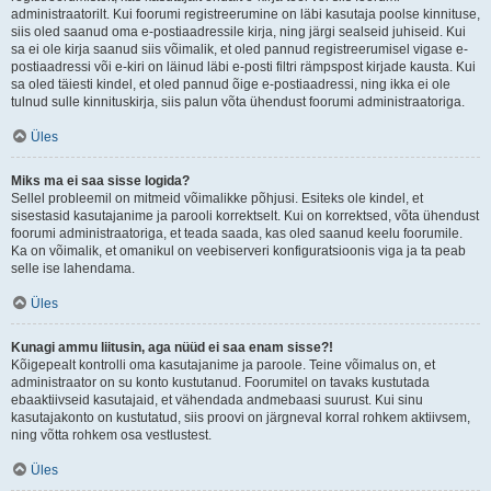
administraatorilt. Kui foorumi registreerumine on läbi kasutaja poolse kinnituse,
siis oled saanud oma e-postiaadressile kirja, ning järgi sealseid juhiseid. Kui
sa ei ole kirja saanud siis võimalik, et oled pannud registreerumisel vigase e-
postiaadressi või e-kiri on läinud läbi e-posti filtri rämpspost kirjade kausta. Kui
sa oled täiesti kindel, et oled pannud õige e-postiaadressi, ning ikka ei ole
tulnud sulle kinnituskirja, siis palun võta ühendust foorumi administraatoriga.
Üles
Miks ma ei saa sisse logida?
Sellel probleemil on mitmeid võimalikke põhjusi. Esiteks ole kindel, et
sisestasid kasutajanime ja parooli korrektselt. Kui on korrektsed, võta ühendust
foorumi administraatoriga, et teada saada, kas oled saanud keelu foorumile.
Ka on võimalik, et omanikul on veebiserveri konfiguratsioonis viga ja ta peab
selle ise lahendama.
Üles
Kunagi ammu liitusin, aga nüüd ei saa enam sisse?!
Kõigepealt kontrolli oma kasutajanime ja paroole. Teine võimalus on, et
administraator on su konto kustutanud. Foorumitel on tavaks kustutada
ebaaktiivseid kasutajaid, et vähendada andmebaasi suurust. Kui sinu
kasutajakonto on kustutatud, siis proovi on järgneval korral rohkem aktiivsem,
ning võtta rohkem osa vestlustest.
Üles