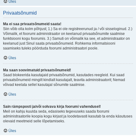
Üles
Privaatsõnumid
Ma ei saa privaatsõnumeid saata!
Siin võib olla kolm põhjust; 1.) Sa ei ole registreerunud ja / või sisseloginud. 2.)
Võimalik, et foorumi administraator on keelanud privaatsõnumite saatmise
funktsiooni kogu foorumis. 3.) Samuti on võimalik ka see, et administraator on
keelanud just Sinul saata privaatsõnumeid. Rohkema informatsiooni
saamiseks tuleks pöörduda foorumi administraatori poole.
Üles
Ma saan soovimatuid privaatsõnumeid!
Saad blokeerida kasutajaid privaatsõnumid, kasutades reegleid. Kui saad
privaatsõnumeid mingilt kindlalt kasutajalt, teavita administraatorit; Nemad
võivad keelata sellel kasutajal sõnumite saatmise.
Üles
Sain rämpsposti ja/või solvava kirja foorumi vahendusel!
Meil on kahju kuulda seda, edasiseks tegevuseks saada foorumi
administraatorile koopia kogu kirjast ja loodetavasti kasutab ta enda käsutuses
olevaid meetmeid selle lõpetamiseks.
Üles