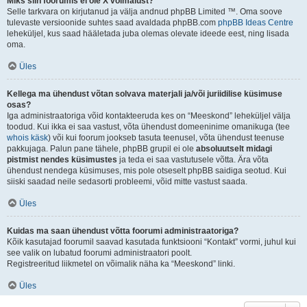
Miks siin foorumis ei ole X võimalust?
Selle tarkvara on kirjutanud ja välja andnud phpBB Limited ™. Oma soove
tulevaste versioonide suhtes saad avaldada phpBB.com
phpBB Ideas Centre
leheküljel, kus saad hääletada juba olemas olevate ideede eest, ning lisada
oma.
Üles
Kellega ma ühendust võtan solvava materjali ja/või juriidilise küsimuse
osas?
Iga administraatoriga võid kontakteeruda kes on “Meeskond” leheküljel välja
toodud. Kui ikka ei saa vastust, võta ühendust domeeninime omanikuga (tee
whois käsk
) või kui foorum jookseb tasuta teenusel, võta ühendust teenuse
pakkujaga. Palun pane tähele, phpBB grupil ei ole
absoluutselt midagi
pistmist nendes küsimustes
ja teda ei saa vastutusele võtta. Ära võta
ühendust nendega küsimuses, mis pole otseselt phpBB saidiga seotud. Kui
siiski saadad neile sedasorti probleemi, võid mitte vastust saada.
Üles
Kuidas ma saan ühendust võtta foorumi administraatoriga?
Kõik kasutajad foorumil saavad kasutada funktsiooni “Kontakt” vormi, juhul kui
see valik on lubatud foorumi administraatori poolt.
Registreeritud liikmetel on võimalik näha ka “Meeskond” linki.
Üles