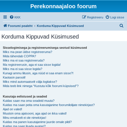
Perekonnaajaloo foorum
KKK
Registreeru
Logi sisse
O
Foorumi pealeht
Korduma Kippuvad Küsimused
t
Korduma Kippuvad Küsimused
s
i
Sisselogimisega ja registreerumisega seotud küsimused
Miks ma pean üldse registreeruma?
Mida tähendab COPPA?
Miks ma ei saa registreeruda?
Ma registreerusin, aga ei saa sisse logida!
Miks ma ei saa sisse logida?
Kunagi ammu liitusin, aga nüüd ei saa enam sisse?!
Kaotasin parooli!
Miks mind automaatselt välja logitakse?
Mida teeb link nimega “Kustuta kõik foorumi küpsised”?
Kasutaja eelistused ja seaded
Kuidas saan ma oma seadeid muuta?
Kuidas ma saan peita oma kasutajanime foorumilolijate nimekirjast?
Ajad on valed!
Muutsin oma ajatsooni, aga ajad on ikka valed!
Minu emakeelt ei ole nimekirjas!
Kuidas ma panen kasutajanime juurde omale pildi?
Kuidas ma saan lisada avatari?