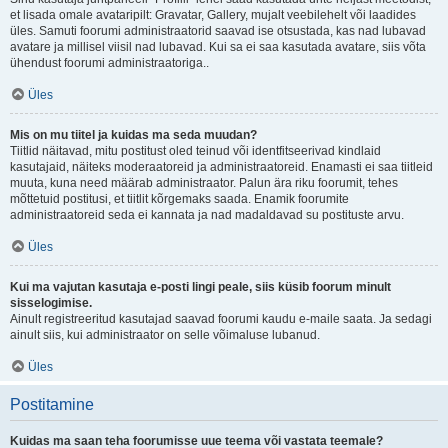
et lisada omale avataripilt: Gravatar, Gallery, mujalt veebilehelt või laadides
üles. Samuti foorumi administraatorid saavad ise otsustada, kas nad lubavad
avatare ja millisel viisil nad lubavad. Kui sa ei saa kasutada avatare, siis võta
ühendust foorumi administraatoriga..
Üles
Mis on mu tiitel ja kuidas ma seda muudan?
Tiitlid näitavad, mitu postitust oled teinud või identfitseerivad kindlaid
kasutajaid, näiteks moderaatoreid ja administraatoreid. Enamasti ei saa tiitleid
muuta, kuna need määrab administraator. Palun ära riku foorumit, tehes
mõttetuid postitusi, et tiitlit kõrgemaks saada. Enamik foorumite
administraatoreid seda ei kannata ja nad madaldavad su postituste arvu.
Üles
Kui ma vajutan kasutaja e-posti lingi peale, siis küsib foorum minult
sisselogimise.
Ainult registreeritud kasutajad saavad foorumi kaudu e-maile saata. Ja sedagi
ainult siis, kui administraator on selle võimaluse lubanud.
Üles
Postitamine
Kuidas ma saan teha foorumisse uue teema või vastata teemale?