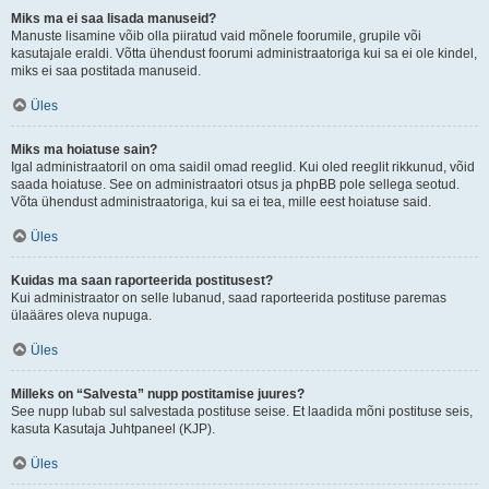
Miks ma ei saa lisada manuseid?
Manuste lisamine võib olla piiratud vaid mõnele foorumile, grupile või
kasutajale eraldi. Võtta ühendust foorumi administraatoriga kui sa ei ole kindel,
miks ei saa postitada manuseid.
Üles
Miks ma hoiatuse sain?
Igal administraatoril on oma saidil omad reeglid. Kui oled reeglit rikkunud, võid
saada hoiatuse. See on administraatori otsus ja phpBB pole sellega seotud.
Võta ühendust administraatoriga, kui sa ei tea, mille eest hoiatuse said.
Üles
Kuidas ma saan raporteerida postitusest?
Kui administraator on selle lubanud, saad raporteerida postituse paremas
ülaääres oleva nupuga.
Üles
Milleks on “Salvesta” nupp postitamise juures?
See nupp lubab sul salvestada postituse seise. Et laadida mõni postituse seis,
kasuta Kasutaja Juhtpaneel (KJP).
Üles