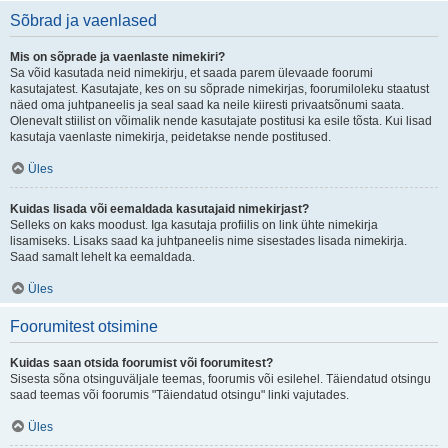
Sõbrad ja vaenlased
Mis on sõprade ja vaenlaste nimekiri?
Sa võid kasutada neid nimekirju, et saada parem ülevaade foorumi
kasutajatest. Kasutajate, kes on su sõprade nimekirjas, foorumiloleku staatust
näed oma juhtpaneelis ja seal saad ka neile kiiresti privaatsõnumi saata.
Olenevalt stiilist on võimalik nende kasutajate postitusi ka esile tõsta. Kui lisad
kasutaja vaenlaste nimekirja, peidetakse nende postitused.
Üles
Kuidas lisada või eemaldada kasutajaid nimekirjast?
Selleks on kaks moodust. Iga kasutaja profiilis on link ühte nimekirja
lisamiseks. Lisaks saad ka juhtpaneelis nime sisestades lisada nimekirja.
Saad samalt lehelt ka eemaldada.
Üles
Foorumitest otsimine
Kuidas saan otsida foorumist või foorumitest?
Sisesta sõna otsinguväljale teemas, foorumis või esilehel. Täiendatud otsingu
saad teemas või foorumis "Täiendatud otsingu" linki vajutades.
Üles