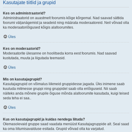
Kasutajate tiitlid ja grupid
Kes on administraatorid?
Administraatorid on auastmelt foorumis kõige kõrgemal. Nad saavad sättida
foorumi väljanägemist ja seadeid ning määrata moderaatoreid. Neil võivad olla
ka moderaatoriõigused kõigis alafoorumites.
Üles
Kes on moderaatorid?
Moderaatorite ülesanne on hoolitseda korra eest foorumis. Nad saavad
kustutada, muuta ja liigutada teemasid.
Üles
Mis on kasutajagrupid?
Kasutajagrupid on võimalus liikmeid gruppidesse jagada. Üks inimene saab
kuuluda mitmesse gruppi ning gruppidel saab olla eriõiguseid. Nii saab
näiteks anda mõnele grupile õiguse mõnda alafoorumite kasutada, kuigi teised
seda teha ei saa..
Üles
Kus on kasutajagrupid ja kuidas nendega liituda?
Olemasolevaid gruppe saad vaadata menüüst Kasutajagruppide alt. Seal saad
ka oma liitumisavalduse esitada. Grupid võivad olla ka varjatud.