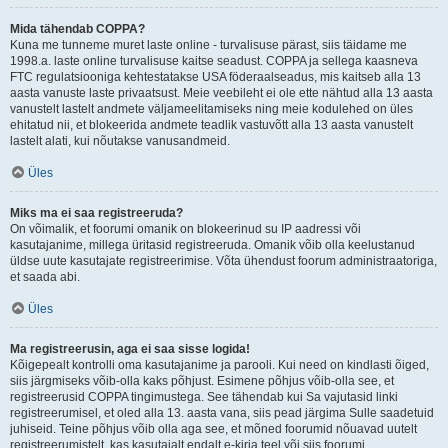
Mida tähendab COPPA?
Kuna me tunneme muret laste online - turvalisuse pärast, siis täidame me
1998.a. laste online turvalisuse kaitse seadust. COPPA ja sellega kaasneva
FTC regulatsiooniga kehtestatakse USA föderaalseadus, mis kaitseb alla 13
aasta vanuste laste privaatsust. Meie veebileht ei ole ette nähtud alla 13 aasta
vanustelt lastelt andmete väljameelitamiseks ning meie kodulehed on üles
ehitatud nii, et blokeerida andmete teadlik vastuvõtt alla 13 aasta vanustelt
lastelt alati, kui nõutakse vanusandmeid.
Üles
Miks ma ei saa registreeruda?
On võimalik, et foorumi omanik on blokeerinud su IP aadressi või
kasutajanime, millega üritasid registreeruda. Omanik võib olla keelustanud
üldse uute kasutajate registreerimise. Võta ühendust foorum administraatoriga,
et saada abi.
Üles
Ma registreerusin, aga ei saa sisse logida!
Kõigepealt kontrolli oma kasutajanime ja parooli. Kui need on kindlasti õiged,
siis järgmiseks võib-olla kaks põhjust. Esimene põhjus võib-olla see, et
registreerusid COPPA tingimustega. See tähendab kui Sa vajutasid linki
registreerumisel, et oled alla 13. aasta vana, siis pead järgima Sulle saadetuid
juhiseid. Teine põhjus võib olla aga see, et mõned foorumid nõuavad uutelt
registreerumistelt, kas kasutajalt endalt e-kirja teel või siis foorumi