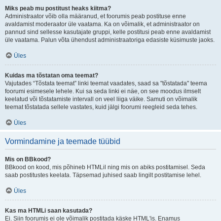
Miks peab mu postitust heaks kiitma?
Administraator võib olla määranud, et foorumis peab postituse enne
avaldamist moderaator üle vaatama. Ka on võimalik, et administraator on
pannud sind sellesse kasutajate gruppi, kelle postitusi peab enne avaldamist
üle vaatama. Palun võta ühendust administraatoriga edasiste küsimuste jaoks.
Üles
Kuidas ma tõstatan oma teemat?
Vajutades “Tõstata teemat” linki teemat vaadates, saad sa "tõstatada" teema
foorumi esimesele lehele. Kui sa seda linki ei näe, on see moodus ilmselt
keelatud või tõstatamiste intervall on veel liiga väike. Samuti on võimalik
teemat tõstatada sellele vastates, kuid jälgi foorumi reegleid seda tehes.
Üles
Vormindamine ja teemade tüübid
Mis on BBkood?
BBkood on kood, mis põhineb HTMLil ning mis on abiks postitamisel. Seda
saab postitustes keelata. Täpsemad juhised saab lingilt postitamise lehel.
Üles
Kas ma HTMLi saan kasutada?
Ei. Siin foorumis ei ole võimalik postitada käske HTML'is. Enamus