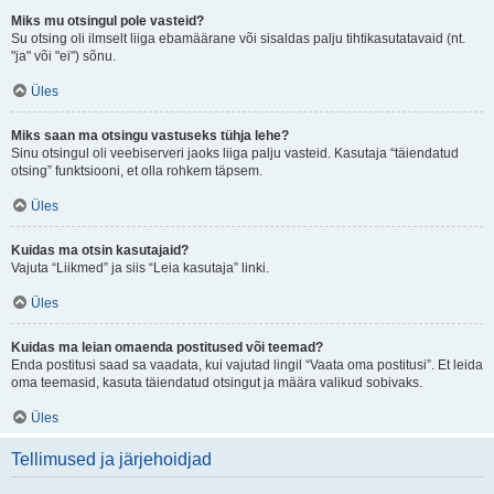
Miks mu otsingul pole vasteid?
Su otsing oli ilmselt liiga ebamäärane või sisaldas palju tihtikasutatavaid (nt.
"ja" või "ei") sõnu.
Üles
Miks saan ma otsingu vastuseks tühja lehe?
Sinu otsingul oli veebiserveri jaoks liiga palju vasteid. Kasutaja “täiendatud
otsing” funktsiooni, et olla rohkem täpsem.
Üles
Kuidas ma otsin kasutajaid?
Vajuta “Liikmed” ja siis “Leia kasutaja” linki.
Üles
Kuidas ma leian omaenda postitused või teemad?
Enda postitusi saad sa vaadata, kui vajutad lingil “Vaata oma postitusi”. Et leida
oma teemasid, kasuta täiendatud otsingut ja määra valikud sobivaks.
Üles
Tellimused ja järjehoidjad