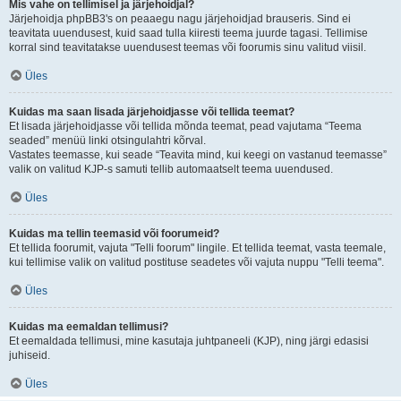
Mis vahe on tellimisel ja järjehoidjal?
Järjehoidja phpBB3's on peaaegu nagu järjehoidjad brauseris. Sind ei
teavitata uuendusest, kuid saad tulla kiiresti teema juurde tagasi. Tellimise
korral sind teavitatakse uuendusest teemas või foorumis sinu valitud viisil.
Üles
Kuidas ma saan lisada järjehoidjasse või tellida teemat?
Et lisada järjehoidjasse või tellida mõnda teemat, pead vajutama “Teema
seaded” menüü linki otsingulahtri kõrval.
Vastates teemasse, kui seade “Teavita mind, kui keegi on vastanud teemasse”
valik on valitud KJP-s samuti tellib automaatselt teema uuendused.
Üles
Kuidas ma tellin teemasid või foorumeid?
Et tellida foorumit, vajuta "Telli foorum" lingile. Et tellida teemat, vasta teemale,
kui tellimise valik on valitud postituse seadetes või vajuta nuppu "Telli teema".
Üles
Kuidas ma eemaldan tellimusi?
Et eemaldada tellimusi, mine kasutaja juhtpaneeli (KJP), ning järgi edasisi
juhiseid.
Üles