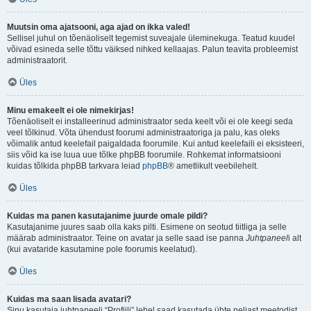
Muutsin oma ajatsooni, aga ajad on ikka valed!
Sellisel juhul on tõenäoliselt tegemist suveajale üleminekuga. Teatud kuudel
võivad esineda selle tõttu väiksed nihked kellaajas. Palun teavita probleemist
administraatorit.
Üles
Minu emakeelt ei ole nimekirjas!
Tõenäoliselt ei installeerinud administraator seda keelt või ei ole keegi seda
veel tõlkinud. Võta ühendust foorumi administraatoriga ja palu, kas oleks
võimalik antud keelefail paigaldada foorumile. Kui antud keelefaili ei eksisteeri,
siis võid ka ise luua uue tõlke phpBB foorumile. Rohkemat informatsiooni
kuidas tõlkida phpBB tarkvara leiad
phpBB
® ametlikult veebilehelt.
Üles
Kuidas ma panen kasutajanime juurde omale pildi?
Kasutajanime juures saab olla kaks pilti. Esimene on seotud tiitliga ja selle
määrab administraator. Teine on avatar ja selle saad ise panna
Juhtpaneel
i alt
(kui avataride kasutamine pole foorumis keelatud).
Üles
Kuidas ma saan lisada avatari?
Sinu kasutaja juhtpaneeli “Profiili” lehel saad kasutada ühte neljast meetodist,