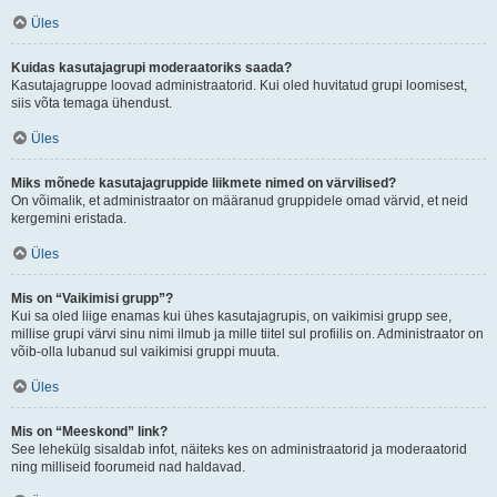
Üles
Kuidas kasutajagrupi moderaatoriks saada?
Kasutajagruppe loovad administraatorid. Kui oled huvitatud grupi loomisest,
siis võta temaga ühendust.
Üles
Miks mõnede kasutajagruppide liikmete nimed on värvilised?
On võimalik, et administraator on määranud gruppidele omad värvid, et neid
kergemini eristada.
Üles
Mis on “Vaikimisi grupp”?
Kui sa oled liige enamas kui ühes kasutajagrupis, on vaikimisi grupp see,
millise grupi värvi sinu nimi ilmub ja mille tiitel sul profiilis on. Administraator on
võib-olla lubanud sul vaikimisi gruppi muuta.
Üles
Mis on “Meeskond” link?
See lehekülg sisaldab infot, näiteks kes on administraatorid ja moderaatorid
ning milliseid foorumeid nad haldavad.