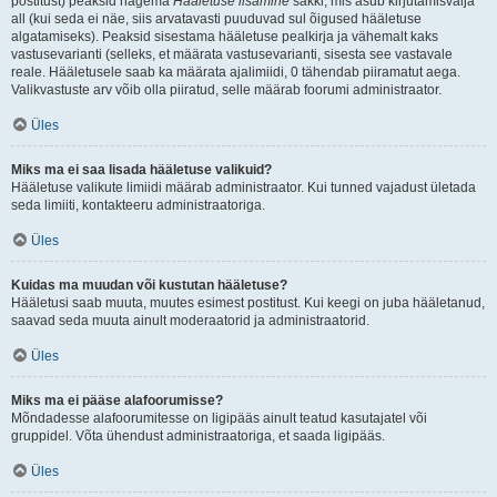
postitust) peaksid nägema
Hääletuse lisamine
sakki, mis asub kirjutamisvälja
all (kui seda ei näe, siis arvatavasti puuduvad sul õigused hääletuse
algatamiseks). Peaksid sisestama hääletuse pealkirja ja vähemalt kaks
vastusevarianti (selleks, et määrata vastusevarianti, sisesta see vastavale
reale. Hääletusele saab ka määrata ajalimiidi, 0 tähendab piiramatut aega.
Valikvastuste arv võib olla piiratud, selle määrab foorumi administraator.
Üles
Miks ma ei saa lisada hääletuse valikuid?
Hääletuse valikute limiidi määrab administraator. Kui tunned vajadust ületada
seda limiiti, kontakteeru administraatoriga.
Üles
Kuidas ma muudan või kustutan hääletuse?
Hääletusi saab muuta, muutes esimest postitust. Kui keegi on juba hääletanud,
saavad seda muuta ainult moderaatorid ja administraatorid.
Üles
Miks ma ei pääse alafoorumisse?
Mõndadesse alafoorumitesse on ligipääs ainult teatud kasutajatel või
gruppidel. Võta ühendust administraatoriga, et saada ligipääs.
Üles