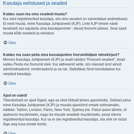
Kasutaja eelistused ja seaded
Kuidas saan ma oma seadeid muuta?
Kui oled registreeritud kasutaja, siis sinu seaded on salvestatud andmebaasi.
Et neid muuta, mine Kasutaja Juhtpaneeli (KJP); Linki KJP lehele näeb
tavaliselt, kui vajutada oma kasutajanimel - üleval foorumi päises. Seal saad
muuta kõiki seadeid ja eelistusi.
Üles
Kuidas ma saan peita oma kasutajanime foorumilolijate nimekirjast?
Minnes Kasutaja Juhtpaneeli (KJP) ja sealt valides “Foorumi seaded”, leiad
valiku
Peida mu foorumil olek
. Kui aktiveerid selle, siis näevad sind ainult
administraatorid, moderaatorid ja sa ise. Statistikas Sind loendatakse kui
varjatud kasutaja.
Üles
Ajad on valed!
Tõenäoliselt on ajad õiged, aga sa oled lihtsalt teises ajavööndis. Sellisel juhul
mine Kasutaja Juhtpaneel (KJP) ja muuda ajavöönd omale sobivamaks,
näiteks: Tallinn, London, Pariis, New York, Sydney jne. Palun pane tähele, et
ajatsooni muutmiseks, nagu ka muude seadete muutmiseks, pead olema
registreeritud kasutaja. Kui sa ei ole registreeritud kasutaja, siis ehk on nüüd
õige aeg luua omale konto.
Üles