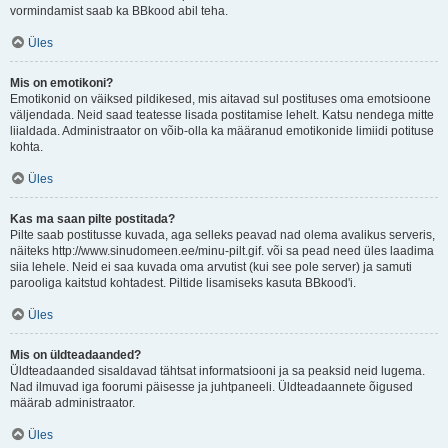
vormindamist saab ka BBkood abil teha.
Üles
Mis on emotikoni?
Emotikonid on väiksed pildikesed, mis aitavad sul postituses oma emotsioone
väljendada. Neid saad teatesse lisada postitamise lehelt. Katsu nendega mitte
liialdada. Administraator on võib-olla ka määranud emotikonide limiidi potituse
kohta.
Üles
Kas ma saan pilte postitada?
Pilte saab postitusse kuvada, aga selleks peavad nad olema avalikus serveris,
näiteks http://www.sinudomeen.ee/minu-pilt.gif. või sa pead need üles laadima
siia lehele. Neid ei saa kuvada oma arvutist (kui see pole server) ja samuti
parooliga kaitstud kohtadest. Piltide lisamiseks kasuta BBkood'i.
Üles
Mis on üldteadaanded?
Üldteadaanded sisaldavad tähtsat informatsiooni ja sa peaksid neid lugema.
Nad ilmuvad iga foorumi päisesse ja juhtpaneeli. Üldteadaannete õigused
määrab administraator.
Üles