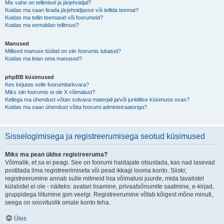
Mis vahe on tellimisel ja järjehoidjal?
Kuidas ma saan lisada järjehoidjasse või tellida teemat?
Kuidas ma tellin teemasid või foorumeid?
Kuidas ma eemaldan tellimusi?
Manused
Millised manuse tüübid on siin foorumis lubatud?
Kuidas ma leian oma manused?
phpBB küsimused
Kes kirjutas selle foorumitarkvara?
Miks siin foorumis ei ole X võimalust?
Kellega ma ühendust võtan solvava materjali ja/või juriidilise küsimuse osas?
Kuidas ma saan ühendust võtta foorumi administraatoriga?
Sisselogimisega ja registreerumisega seotud küsimused
Miks ma pean üldse registreeruma?
Võimalik, et sa ei peagi. See on foorumi haldajate otsustada, kas nad lasevad
postitada ilma registreerimiseta või pead ikkagi looma konto. Siiski;
registreerumine annab sulle mitmeid lisa võimalusi juurde, mida tavalistel
külalistel ei ole - näiteks: avatari lisamine, privaatsõnumite saatmine, e-kirjad,
gruppidega liitumine jpm veelgi. Registreerumine võtab kõigest mõne minuti,
seega on soovituslik omale konto teha.
Üles