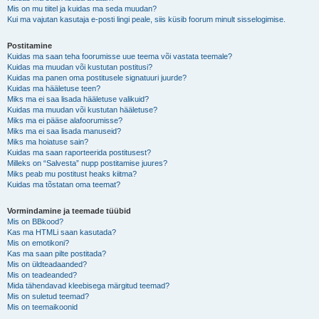
Mis on mu tiitel ja kuidas ma seda muudan?
Kui ma vajutan kasutaja e-posti lingi peale, siis küsib foorum minult sisselogimise.
Postitamine
Kuidas ma saan teha foorumisse uue teema või vastata teemale?
Kuidas ma muudan või kustutan postitusi?
Kuidas ma panen oma postitusele signatuuri juurde?
Kuidas ma hääletuse teen?
Miks ma ei saa lisada hääletuse valikuid?
Kuidas ma muudan või kustutan hääletuse?
Miks ma ei pääse alafoorumisse?
Miks ma ei saa lisada manuseid?
Miks ma hoiatuse sain?
Kuidas ma saan raporteerida postitusest?
Milleks on “Salvesta” nupp postitamise juures?
Miks peab mu postitust heaks kiitma?
Kuidas ma tõstatan oma teemat?
Vormindamine ja teemade tüübid
Mis on BBkood?
Kas ma HTMLi saan kasutada?
Mis on emotikoni?
Kas ma saan pilte postitada?
Mis on üldteadaanded?
Mis on teadeanded?
Mida tähendavad kleebisega märgitud teemad?
Mis on suletud teemad?
Mis on teemaikoonid