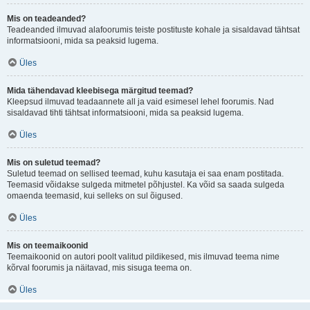
Mis on teadeanded?
Teadeanded ilmuvad alafoorumis teiste postituste kohale ja sisaldavad tähtsat
informatsiooni, mida sa peaksid lugema.
Üles
Mida tähendavad kleebisega märgitud teemad?
Kleepsud ilmuvad teadaannete all ja vaid esimesel lehel foorumis. Nad
sisaldavad tihti tähtsat informatsiooni, mida sa peaksid lugema.
Üles
Mis on suletud teemad?
Suletud teemad on sellised teemad, kuhu kasutaja ei saa enam postitada.
Teemasid võidakse sulgeda mitmetel põhjustel. Ka võid sa saada sulgeda
omaenda teemasid, kui selleks on sul õigused.
Üles
Mis on teemaikoonid
Teemaikoonid on autori poolt valitud pildikesed, mis ilmuvad teema nime
kõrval foorumis ja näitavad, mis sisuga teema on.
Üles