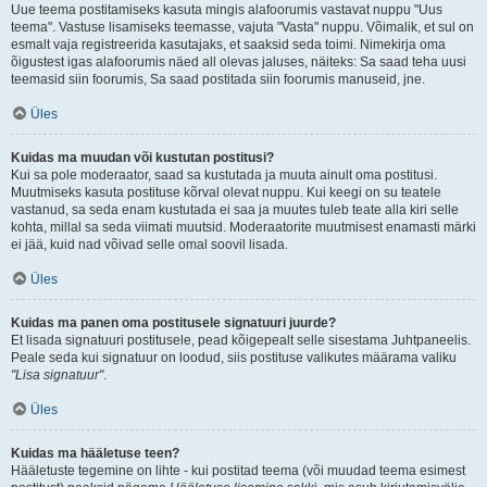
Uue teema postitamiseks kasuta mingis alafoorumis vastavat nuppu "Uus
teema". Vastuse lisamiseks teemasse, vajuta "Vasta" nuppu. Võimalik, et sul on
esmalt vaja registreerida kasutajaks, et saaksid seda toimi. Nimekirja oma
õigustest igas alafoorumis näed all olevas jaluses, näiteks: Sa saad teha uusi
teemasid siin foorumis, Sa saad postitada siin foorumis manuseid, jne.
Üles
Kuidas ma muudan või kustutan postitusi?
Kui sa pole moderaator, saad sa kustutada ja muuta ainult oma postitusi.
Muutmiseks kasuta postituse kõrval olevat nuppu. Kui keegi on su teatele
vastanud, sa seda enam kustutada ei saa ja muutes tuleb teate alla kiri selle
kohta, millal sa seda viimati muutsid. Moderaatorite muutmisest enamasti märki
ei jää, kuid nad võivad selle omal soovil lisada.
Üles
Kuidas ma panen oma postitusele signatuuri juurde?
Et lisada signatuuri postitusele, pead kõigepealt selle sisestama Juhtpaneelis.
Peale seda kui signatuur on loodud, siis postituse valikutes määrama valiku
"Lisa signatuur"
.
Üles
Kuidas ma hääletuse teen?
Hääletuste tegemine on lihte - kui postitad teema (või muudad teema esimest