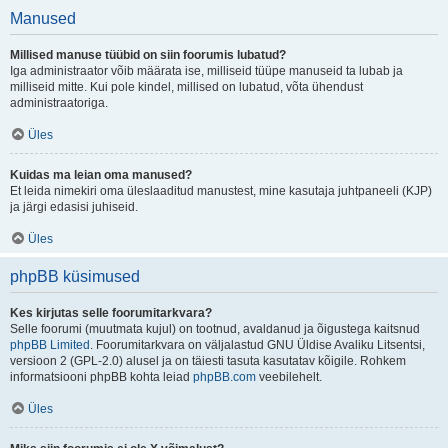
Manused
Millised manuse tüübid on siin foorumis lubatud?
Iga administraator võib määrata ise, milliseid tüüpe manuseid ta lubab ja
milliseid mitte. Kui pole kindel, millised on lubatud, võta ühendust
administraatoriga.
Üles
Kuidas ma leian oma manused?
Et leida nimekiri oma üleslaaditud manustest, mine kasutaja juhtpaneeli (KJP)
ja järgi edasisi juhiseid.
Üles
phpBB küsimused
Kes kirjutas selle foorumitarkvara?
Selle foorumi (muutmata kujul) on tootnud, avaldanud ja õigustega kaitsnud
phpBB Limited
. Foorumitarkvara on väljalastud GNU Üldise Avaliku Litsentsi,
versioon 2 (GPL-2.0) alusel ja on täiesti tasuta kasutatav kõigile. Rohkem
informatsiooni phpBB kohta leiad
phpBB.com
veebilehelt.
Üles