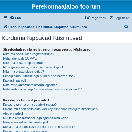
Perekonnaajaloo foorum
KKK
Registreeru
Logi sisse
O
Foorumi pealeht
Korduma Kippuvad Küsimused
t
Korduma Kippuvad Küsimused
s
i
Sisselogimisega ja registreerumisega seotud küsimused
Miks ma pean üldse registreeruma?
Mida tähendab COPPA?
Miks ma ei saa registreeruda?
Ma registreerusin, aga ei saa sisse logida!
Miks ma ei saa sisse logida?
Kunagi ammu liitusin, aga nüüd ei saa enam sisse?!
Kaotasin parooli!
Miks mind automaatselt välja logitakse?
Mida teeb link nimega “Kustuta kõik foorumi küpsised”?
Kasutaja eelistused ja seaded
Kuidas saan ma oma seadeid muuta?
Kuidas ma saan peita oma kasutajanime foorumilolijate nimekirjast?
Ajad on valed!
Muutsin oma ajatsooni, aga ajad on ikka valed!
Minu emakeelt ei ole nimekirjas!
Kuidas ma panen kasutajanime juurde omale pildi?
Kuidas ma saan lisada avatari?