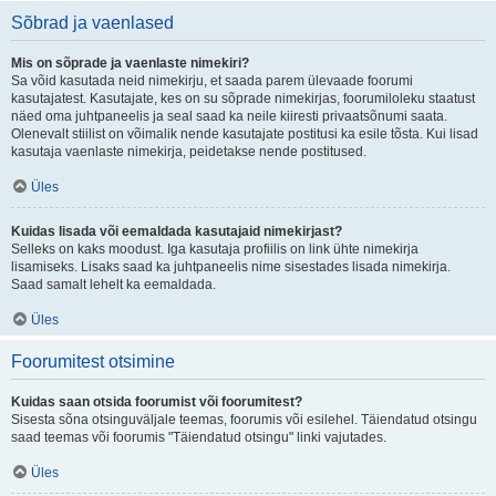
Sõbrad ja vaenlased
Mis on sõprade ja vaenlaste nimekiri?
Sa võid kasutada neid nimekirju, et saada parem ülevaade foorumi
kasutajatest. Kasutajate, kes on su sõprade nimekirjas, foorumiloleku staatust
näed oma juhtpaneelis ja seal saad ka neile kiiresti privaatsõnumi saata.
Olenevalt stiilist on võimalik nende kasutajate postitusi ka esile tõsta. Kui lisad
kasutaja vaenlaste nimekirja, peidetakse nende postitused.
Üles
Kuidas lisada või eemaldada kasutajaid nimekirjast?
Selleks on kaks moodust. Iga kasutaja profiilis on link ühte nimekirja
lisamiseks. Lisaks saad ka juhtpaneelis nime sisestades lisada nimekirja.
Saad samalt lehelt ka eemaldada.
Üles
Foorumitest otsimine
Kuidas saan otsida foorumist või foorumitest?
Sisesta sõna otsinguväljale teemas, foorumis või esilehel. Täiendatud otsingu
saad teemas või foorumis "Täiendatud otsingu" linki vajutades.
Üles