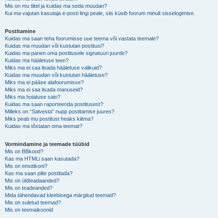
Mis on mu tiitel ja kuidas ma seda muudan?
Kui ma vajutan kasutaja e-posti lingi peale, siis küsib foorum minult sisselogimise.
Postitamine
Kuidas ma saan teha foorumisse uue teema või vastata teemale?
Kuidas ma muudan või kustutan postitusi?
Kuidas ma panen oma postitusele signatuuri juurde?
Kuidas ma hääletuse teen?
Miks ma ei saa lisada hääletuse valikuid?
Kuidas ma muudan või kustutan hääletuse?
Miks ma ei pääse alafoorumisse?
Miks ma ei saa lisada manuseid?
Miks ma hoiatuse sain?
Kuidas ma saan raporteerida postitusest?
Milleks on “Salvesta” nupp postitamise juures?
Miks peab mu postitust heaks kiitma?
Kuidas ma tõstatan oma teemat?
Vormindamine ja teemade tüübid
Mis on BBkood?
Kas ma HTMLi saan kasutada?
Mis on emotikoni?
Kas ma saan pilte postitada?
Mis on üldteadaanded?
Mis on teadeanded?
Mida tähendavad kleebisega märgitud teemad?
Mis on suletud teemad?
Mis on teemaikoonid