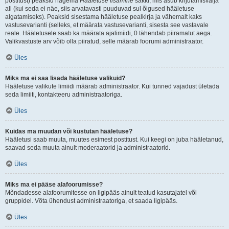
postitust) peaksid nägema
Hääletuse lisamine
sakki, mis asub kirjutamisvälja
all (kui seda ei näe, siis arvatavasti puuduvad sul õigused hääletuse
algatamiseks). Peaksid sisestama hääletuse pealkirja ja vähemalt kaks
vastusevarianti (selleks, et määrata vastusevarianti, sisesta see vastavale
reale. Hääletusele saab ka määrata ajalimiidi, 0 tähendab piiramatut aega.
Valikvastuste arv võib olla piiratud, selle määrab foorumi administraator.
Üles
Miks ma ei saa lisada hääletuse valikuid?
Hääletuse valikute limiidi määrab administraator. Kui tunned vajadust ületada
seda limiiti, kontakteeru administraatoriga.
Üles
Kuidas ma muudan või kustutan hääletuse?
Hääletusi saab muuta, muutes esimest postitust. Kui keegi on juba hääletanud,
saavad seda muuta ainult moderaatorid ja administraatorid.
Üles
Miks ma ei pääse alafoorumisse?
Mõndadesse alafoorumitesse on ligipääs ainult teatud kasutajatel või
gruppidel. Võta ühendust administraatoriga, et saada ligipääs.
Üles