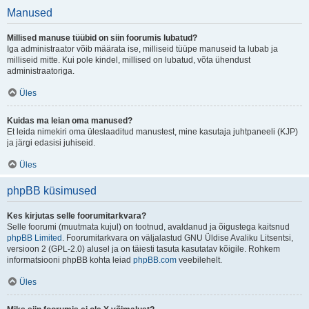
Manused
Millised manuse tüübid on siin foorumis lubatud?
Iga administraator võib määrata ise, milliseid tüüpe manuseid ta lubab ja
milliseid mitte. Kui pole kindel, millised on lubatud, võta ühendust
administraatoriga.
Üles
Kuidas ma leian oma manused?
Et leida nimekiri oma üleslaaditud manustest, mine kasutaja juhtpaneeli (KJP)
ja järgi edasisi juhiseid.
Üles
phpBB küsimused
Kes kirjutas selle foorumitarkvara?
Selle foorumi (muutmata kujul) on tootnud, avaldanud ja õigustega kaitsnud
phpBB Limited
. Foorumitarkvara on väljalastud GNU Üldise Avaliku Litsentsi,
versioon 2 (GPL-2.0) alusel ja on täiesti tasuta kasutatav kõigile. Rohkem
informatsiooni phpBB kohta leiad
phpBB.com
veebilehelt.
Üles