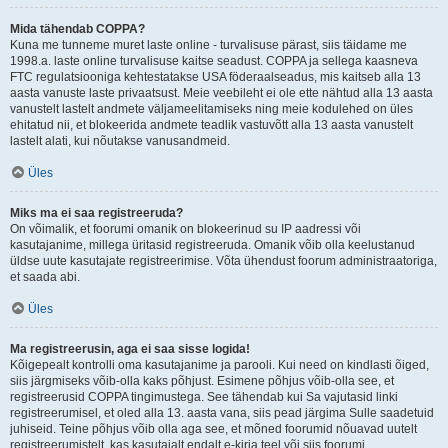
Mida tähendab COPPA?
Kuna me tunneme muret laste online - turvalisuse pärast, siis täidame me
1998.a. laste online turvalisuse kaitse seadust. COPPA ja sellega kaasneva
FTC regulatsiooniga kehtestatakse USA föderaalseadus, mis kaitseb alla 13
aasta vanuste laste privaatsust. Meie veebileht ei ole ette nähtud alla 13 aasta
vanustelt lastelt andmete väljameelitamiseks ning meie kodulehed on üles
ehitatud nii, et blokeerida andmete teadlik vastuvõtt alla 13 aasta vanustelt
lastelt alati, kui nõutakse vanusandmeid.
Üles
Miks ma ei saa registreeruda?
On võimalik, et foorumi omanik on blokeerinud su IP aadressi või
kasutajanime, millega üritasid registreeruda. Omanik võib olla keelustanud
üldse uute kasutajate registreerimise. Võta ühendust foorum administraatoriga,
et saada abi.
Üles
Ma registreerusin, aga ei saa sisse logida!
Kõigepealt kontrolli oma kasutajanime ja parooli. Kui need on kindlasti õiged,
siis järgmiseks võib-olla kaks põhjust. Esimene põhjus võib-olla see, et
registreerusid COPPA tingimustega. See tähendab kui Sa vajutasid linki
registreerumisel, et oled alla 13. aasta vana, siis pead järgima Sulle saadetuid
juhiseid. Teine põhjus võib olla aga see, et mõned foorumid nõuavad uutelt
registreerumistelt, kas kasutajalt endalt e-kirja teel või siis foorumi