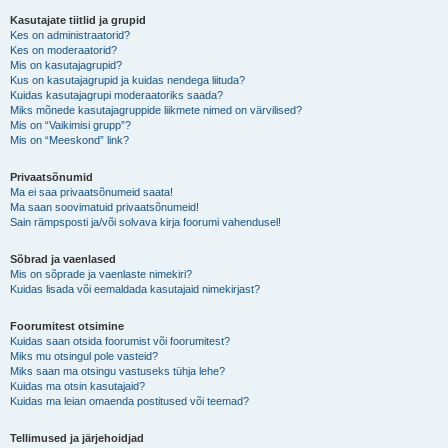
Kasutajate tiitlid ja grupid
Kes on administraatorid?
Kes on moderaatorid?
Mis on kasutajagrupid?
Kus on kasutajagrupid ja kuidas nendega liituda?
Kuidas kasutajagrupi moderaatoriks saada?
Miks mõnede kasutajagruppide liikmete nimed on värvilised?
Mis on “Vaikimisi grupp”?
Mis on “Meeskond” link?
Privaatsõnumid
Ma ei saa privaatsõnumeid saata!
Ma saan soovimatuid privaatsõnumeid!
Sain rämpsposti ja/või solvava kirja foorumi vahendusel!
Sõbrad ja vaenlased
Mis on sõprade ja vaenlaste nimekiri?
Kuidas lisada või eemaldada kasutajaid nimekirjast?
Foorumitest otsimine
Kuidas saan otsida foorumist või foorumitest?
Miks mu otsingul pole vasteid?
Miks saan ma otsingu vastuseks tühja lehe?
Kuidas ma otsin kasutajaid?
Kuidas ma leian omaenda postitused või teemad?
Tellimused ja järjehoidjad