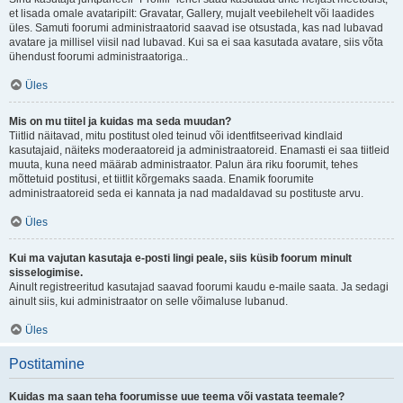
et lisada omale avataripilt: Gravatar, Gallery, mujalt veebilehelt või laadides
üles. Samuti foorumi administraatorid saavad ise otsustada, kas nad lubavad
avatare ja millisel viisil nad lubavad. Kui sa ei saa kasutada avatare, siis võta
ühendust foorumi administraatoriga..
Üles
Mis on mu tiitel ja kuidas ma seda muudan?
Tiitlid näitavad, mitu postitust oled teinud või identfitseerivad kindlaid
kasutajaid, näiteks moderaatoreid ja administraatoreid. Enamasti ei saa tiitleid
muuta, kuna need määrab administraator. Palun ära riku foorumit, tehes
mõttetuid postitusi, et tiitlit kõrgemaks saada. Enamik foorumite
administraatoreid seda ei kannata ja nad madaldavad su postituste arvu.
Üles
Kui ma vajutan kasutaja e-posti lingi peale, siis küsib foorum minult
sisselogimise.
Ainult registreeritud kasutajad saavad foorumi kaudu e-maile saata. Ja sedagi
ainult siis, kui administraator on selle võimaluse lubanud.
Üles
Postitamine
Kuidas ma saan teha foorumisse uue teema või vastata teemale?