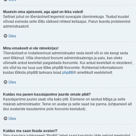
Muutsin oma ajatsooni, aga ajad on ikka valed!
Sellisel juhul on tõenäoliselt tegemist suveajale üleminekuga. Teatud kuudel
võivad esineda selle tõttu väiksed nihked kellaajas. Palun teavita probleemist
administraatorit.
Üles
Minu emakeelt ei ole nimekirjas!
Tõenäoliselt ei installeerinud administraator seda keelt või ei ole keegi seda
veel tõlkinud. Võta ühendust foorumi administraatoriga ja palu, kas oleks
võimalik antud keelefail paigaldada foorumile. Kui antud keelefaili ei eksisteeri,
siis võid ka ise luua uue tõlke phpBB foorumile. Rohkemat informatsiooni
kuidas tõlkida phpBB tarkvara leiad
phpBB
® ametlikult veebilehelt.
Üles
Kuidas ma panen kasutajanime juurde omale pildi?
Kasutajanime juures saab olla kaks pilti. Esimene on seotud tiitliga ja selle
määrab administraator. Teine on avatar ja selle saad ise panna
Juhtpaneel
i alt
(kui avataride kasutamine pole foorumis keelatud).
Üles
Kuidas ma saan lisada avatari?
Sinu kasutaja juhtpaneeli “Profiili” lehel saad kasutada ühte neljast meetodist,