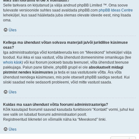
Miks siin foorumis ei ole X võimalust?
Selle tarkvara on kirjutanud ja välja andnud phpBB Limited ™. Oma soove
tulevaste versioonide suhtes saad avaldada phpBB.com
phpBB Ideas Centre
leheküljel, kus saad hääletada juba olemas olevate ideede eest, ning lisada
oma.
Üles
Kellega ma ühendust võtan solvava materjali ja/või juriidilise küsimuse
osas?
Iga administraatoriga võid kontakteeruda kes on “Meeskond” leheküljel välja
toodud. Kui ikka ei saa vastust, võta ühendust domeeninime omanikuga (tee
whois käsk
) või kui foorum jookseb tasuta teenusel, võta ühendust teenuse
pakkujaga. Palun pane tähele, phpBB grupil ei ole
absoluutselt midagi
pistmist nendes küsimustes
ja teda ei saa vastutusele võtta. Ära võta
ühendust nendega küsimuses, mis pole otseselt phpBB saidiga seotud. Kui
siiski saadad neile sedasorti probleemi, võid mitte vastust saada.
Üles
Kuidas ma saan ühendust võtta foorumi administraatoriga?
Kõik kasutajad foorumil saavad kasutada funktsiooni “Kontakt” vormi, juhul kui
see valik on lubatud foorumi administraatori poolt.
Registreeritud liikmetel on võimalik näha ka “Meeskond” linki.
Üles