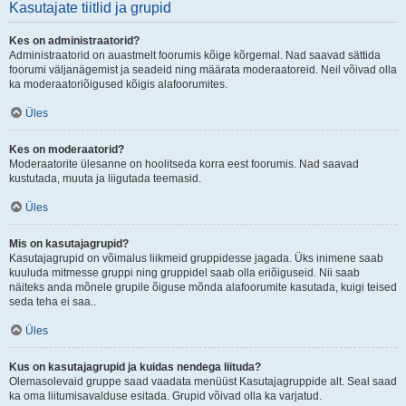
Kasutajate tiitlid ja grupid
Kes on administraatorid?
Administraatorid on auastmelt foorumis kõige kõrgemal. Nad saavad sättida
foorumi väljanägemist ja seadeid ning määrata moderaatoreid. Neil võivad olla
ka moderaatoriõigused kõigis alafoorumites.
Üles
Kes on moderaatorid?
Moderaatorite ülesanne on hoolitseda korra eest foorumis. Nad saavad
kustutada, muuta ja liigutada teemasid.
Üles
Mis on kasutajagrupid?
Kasutajagrupid on võimalus liikmeid gruppidesse jagada. Üks inimene saab
kuuluda mitmesse gruppi ning gruppidel saab olla eriõiguseid. Nii saab
näiteks anda mõnele grupile õiguse mõnda alafoorumite kasutada, kuigi teised
seda teha ei saa..
Üles
Kus on kasutajagrupid ja kuidas nendega liituda?
Olemasolevaid gruppe saad vaadata menüüst Kasutajagruppide alt. Seal saad
ka oma liitumisavalduse esitada. Grupid võivad olla ka varjatud.