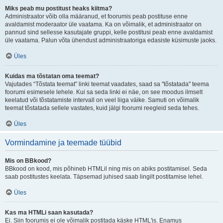
Miks peab mu postitust heaks kiitma?
Administraator võib olla määranud, et foorumis peab postituse enne
avaldamist moderaator üle vaatama. Ka on võimalik, et administraator on
pannud sind sellesse kasutajate gruppi, kelle postitusi peab enne avaldamist
üle vaatama. Palun võta ühendust administraatoriga edasiste küsimuste jaoks.
Üles
Kuidas ma tõstatan oma teemat?
Vajutades “Tõstata teemat” linki teemat vaadates, saad sa "tõstatada" teema
foorumi esimesele lehele. Kui sa seda linki ei näe, on see moodus ilmselt
keelatud või tõstatamiste intervall on veel liiga väike. Samuti on võimalik
teemat tõstatada sellele vastates, kuid jälgi foorumi reegleid seda tehes.
Üles
Vormindamine ja teemade tüübid
Mis on BBkood?
BBkood on kood, mis põhineb HTMLil ning mis on abiks postitamisel. Seda
saab postitustes keelata. Täpsemad juhised saab lingilt postitamise lehel.
Üles
Kas ma HTMLi saan kasutada?
Ei. Siin foorumis ei ole võimalik postitada käske HTML'is. Enamus