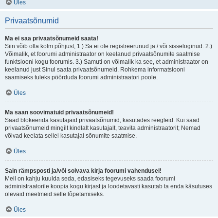
Üles
Privaatsõnumid
Ma ei saa privaatsõnumeid saata!
Siin võib olla kolm põhjust; 1.) Sa ei ole registreerunud ja / või sisseloginud. 2.)
Võimalik, et foorumi administraator on keelanud privaatsõnumite saatmise
funktsiooni kogu foorumis. 3.) Samuti on võimalik ka see, et administraator on
keelanud just Sinul saata privaatsõnumeid. Rohkema informatsiooni
saamiseks tuleks pöörduda foorumi administraatori poole.
Üles
Ma saan soovimatuid privaatsõnumeid!
Saad blokeerida kasutajaid privaatsõnumid, kasutades reegleid. Kui saad
privaatsõnumeid mingilt kindlalt kasutajalt, teavita administraatorit; Nemad
võivad keelata sellel kasutajal sõnumite saatmise.
Üles
Sain rämpsposti ja/või solvava kirja foorumi vahendusel!
Meil on kahju kuulda seda, edasiseks tegevuseks saada foorumi
administraatorile koopia kogu kirjast ja loodetavasti kasutab ta enda käsutuses
olevaid meetmeid selle lõpetamiseks.
Üles