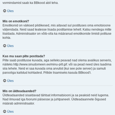
vormindamist saab ka BBkood abil teha.
Üles
Mis on emotikoni?
Emotikonid on väiksed pildikesed, mis aitavad sul postituses oma emotsioone
väljendada. Neid saad teatesse lisada postitamise lehelt. Katsu nendega mitte
liialdada. Administraator on võib-olla ka määranud emotikonide limiidi potituse
kohta.
Üles
Kas ma saan pilte postitada?
Pilte saab postitusse kuvada, aga selleks peavad nad olema avalikus serveris,
näiteks http://www.sinudomeen.ee/minu-pilt.gif. või sa pead need üles laadima
siia lehele. Neid ei saa kuvada oma arvutist (kui see pole server) ja samuti
parooliga kaitstud kohtadest. Piltide lisamiseks kasuta BBkood'i.
Üles
Mis on üldteadaanded?
Üldteadaanded sisaldavad tähtsat informatsiooni ja sa peaksid neid lugema.
Nad ilmuvad iga foorumi päisesse ja juhtpaneeli. Üldteadaannete õigused
määrab administraator.
Üles