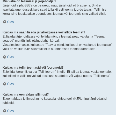
Mis vahe on tellimisel ja järjehoidjal?
Järjehoidja phpBB3's on peaaegu nagu järjehoidjad brauseris. Sind ei
teavitata uuendusest, kuid saad tulla kiiresti teema juurde tagasi. Tellimise
korral sind teavitatakse uuendusest teemas või foorumis sinu valitud viisil.
Üles
Kuidas ma saan lisada järjehoidjasse või tellida teemat?
Et lisada järjehoidjasse või tellida mõnda teemat, pead vajutama “Teema
seaded” menüü linki otsingulahtri kõrval.
Vastates teemasse, kui seade “Teavita mind, kui keegi on vastanud teemasse”
valik on valitud KJP-s samuti tellib automaatselt teema uuendused.
Üles
Kuidas ma tellin teemasid või foorumeid?
Et tellida foorumit, vajuta "Telli foorum" lingile. Et tellida teemat, vasta teemale,
kui tellimise valik on valitud postituse seadetes või vajuta nuppu "Telli teema".
Üles
Kuidas ma eemaldan tellimusi?
Et eemaldada tellimusi, mine kasutaja juhtpaneeli (KJP), ning järgi edasisi
juhiseid.
Üles