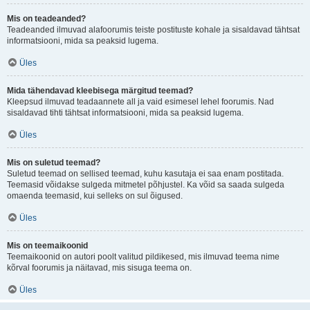
Mis on teadeanded?
Teadeanded ilmuvad alafoorumis teiste postituste kohale ja sisaldavad tähtsat
informatsiooni, mida sa peaksid lugema.
Üles
Mida tähendavad kleebisega märgitud teemad?
Kleepsud ilmuvad teadaannete all ja vaid esimesel lehel foorumis. Nad
sisaldavad tihti tähtsat informatsiooni, mida sa peaksid lugema.
Üles
Mis on suletud teemad?
Suletud teemad on sellised teemad, kuhu kasutaja ei saa enam postitada.
Teemasid võidakse sulgeda mitmetel põhjustel. Ka võid sa saada sulgeda
omaenda teemasid, kui selleks on sul õigused.
Üles
Mis on teemaikoonid
Teemaikoonid on autori poolt valitud pildikesed, mis ilmuvad teema nime
kõrval foorumis ja näitavad, mis sisuga teema on.
Üles