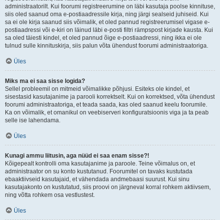
administraatorilt. Kui foorumi registreerumine on läbi kasutaja poolse kinnituse,
siis oled saanud oma e-postiaadressile kirja, ning järgi sealseid juhiseid. Kui
sa ei ole kirja saanud siis võimalik, et oled pannud registreerumisel vigase e-
postiaadressi või e-kiri on läinud läbi e-posti filtri rämpspost kirjade kausta. Kui
sa oled täiesti kindel, et oled pannud õige e-postiaadressi, ning ikka ei ole
tulnud sulle kinnituskirja, siis palun võta ühendust foorumi administraatoriga.
Üles
Miks ma ei saa sisse logida?
Sellel probleemil on mitmeid võimalikke põhjusi. Esiteks ole kindel, et
sisestasid kasutajanime ja parooli korrektselt. Kui on korrektsed, võta ühendust
foorumi administraatoriga, et teada saada, kas oled saanud keelu foorumile.
Ka on võimalik, et omanikul on veebiserveri konfiguratsioonis viga ja ta peab
selle ise lahendama.
Üles
Kunagi ammu liitusin, aga nüüd ei saa enam sisse?!
Kõigepealt kontrolli oma kasutajanime ja paroole. Teine võimalus on, et
administraator on su konto kustutanud. Foorumitel on tavaks kustutada
ebaaktiivseid kasutajaid, et vähendada andmebaasi suurust. Kui sinu
kasutajakonto on kustutatud, siis proovi on järgneval korral rohkem aktiivsem,
ning võtta rohkem osa vestlustest.
Üles