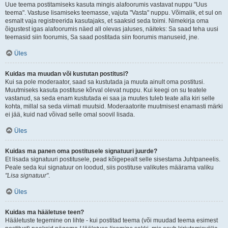
Uue teema postitamiseks kasuta mingis alafoorumis vastavat nuppu "Uus
teema". Vastuse lisamiseks teemasse, vajuta "Vasta" nuppu. Võimalik, et sul on
esmalt vaja registreerida kasutajaks, et saaksid seda toimi. Nimekirja oma
õigustest igas alafoorumis näed all olevas jaluses, näiteks: Sa saad teha uusi
teemasid siin foorumis, Sa saad postitada siin foorumis manuseid, jne.
Üles
Kuidas ma muudan või kustutan postitusi?
Kui sa pole moderaator, saad sa kustutada ja muuta ainult oma postitusi.
Muutmiseks kasuta postituse kõrval olevat nuppu. Kui keegi on su teatele
vastanud, sa seda enam kustutada ei saa ja muutes tuleb teate alla kiri selle
kohta, millal sa seda viimati muutsid. Moderaatorite muutmisest enamasti märki
ei jää, kuid nad võivad selle omal soovil lisada.
Üles
Kuidas ma panen oma postitusele signatuuri juurde?
Et lisada signatuuri postitusele, pead kõigepealt selle sisestama Juhtpaneelis.
Peale seda kui signatuur on loodud, siis postituse valikutes määrama valiku
"Lisa signatuur"
.
Üles
Kuidas ma hääletuse teen?
Hääletuste tegemine on lihte - kui postitad teema (või muudad teema esimest