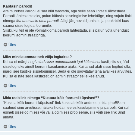
Kaotasin parooli!
Ära muretse! Parooli ei saa küll taastada, aga selle saab lihtsasi lähtestada.
Parooli lähtestamiseks, palun külasta sisselogimise lehekülge, ning vajuta linki
nimega
Ma unustasin oma parooli
. Jälgi järgnevaid juhiseid ja peaksidki taas
saama sisse logida foorumile.
Siiski, kui teil ei ole võimalik oma parooli lähtestada, siis palun võta ühendust
foorumi administraatoriga.
Üles
Miks mind automaatselt välja logitakse?
Kui sa ei märgi
Logi mind sisse automaatselt igal külastusel
kasti, siis sa jääd
sisselogituks ainult foorumi kasutamise ajaks. Kui tahad alati sisse logitud olla,
märgi see kastike sisselogimisel. Seda ei ole soovitatav teha avalikes arvutites.
Kui sa ei näe seda kastikest, on administraator selle keelanud.
Üles
Mida teeb link nimega “Kustuta kõik foorumi küpsised”?
“Kustuta kõik foorumi küpsised” link kustutab kõik andmed, mida phpBB on
saatnud sinu arvutisse, näiteks hoida meeles kasutajanime ja parooli. Kui sul
esineb sisselogimises või väljalogimises probleeme, siis võib see link Sind
aidata.
Üles