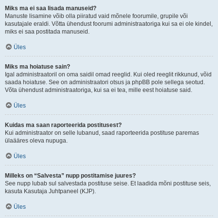
Miks ma ei saa lisada manuseid?
Manuste lisamine võib olla piiratud vaid mõnele foorumile, grupile või
kasutajale eraldi. Võtta ühendust foorumi administraatoriga kui sa ei ole kindel,
miks ei saa postitada manuseid.
Üles
Miks ma hoiatuse sain?
Igal administraatoril on oma saidil omad reeglid. Kui oled reeglit rikkunud, võid
saada hoiatuse. See on administraatori otsus ja phpBB pole sellega seotud.
Võta ühendust administraatoriga, kui sa ei tea, mille eest hoiatuse said.
Üles
Kuidas ma saan raporteerida postitusest?
Kui administraator on selle lubanud, saad raporteerida postituse paremas
ülaääres oleva nupuga.
Üles
Milleks on “Salvesta” nupp postitamise juures?
See nupp lubab sul salvestada postituse seise. Et laadida mõni postituse seis,
kasuta Kasutaja Juhtpaneel (KJP).
Üles