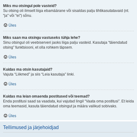
Miks mu otsingul pole vasteid?
Su otsing oli ilmselt liiga ebamäärane või sisaldas palju tihtikasutatavaid (nt.
"ja" või "ei") sõnu.
Üles
Miks saan ma otsingu vastuseks tühja lehe?
Sinu otsingul oli veebiserveri jaoks liiga palju vasteid. Kasutaja “täiendatud
otsing” funktsiooni, et olla rohkem täpsem.
Üles
Kuidas ma otsin kasutajaid?
Vajuta “Liikmed” ja siis “Leia kasutaja” linki.
Üles
Kuidas ma leian omaenda postitused või teemad?
Enda postitusi saad sa vaadata, kui vajutad lingil “Vaata oma postitusi”. Et leida
oma teemasid, kasuta täiendatud otsingut ja määra valikud sobivaks.
Üles
Tellimused ja järjehoidjad