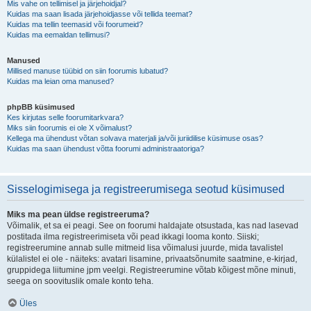
Mis vahe on tellimisel ja järjehoidjal?
Kuidas ma saan lisada järjehoidjasse või tellida teemat?
Kuidas ma tellin teemasid või foorumeid?
Kuidas ma eemaldan tellimusi?
Manused
Millised manuse tüübid on siin foorumis lubatud?
Kuidas ma leian oma manused?
phpBB küsimused
Kes kirjutas selle foorumitarkvara?
Miks siin foorumis ei ole X võimalust?
Kellega ma ühendust võtan solvava materjali ja/või juriidilise küsimuse osas?
Kuidas ma saan ühendust võtta foorumi administraatoriga?
Sisselogimisega ja registreerumisega seotud küsimused
Miks ma pean üldse registreeruma?
Võimalik, et sa ei peagi. See on foorumi haldajate otsustada, kas nad lasevad
postitada ilma registreerimiseta või pead ikkagi looma konto. Siiski;
registreerumine annab sulle mitmeid lisa võimalusi juurde, mida tavalistel
külalistel ei ole - näiteks: avatari lisamine, privaatsõnumite saatmine, e-kirjad,
gruppidega liitumine jpm veelgi. Registreerumine võtab kõigest mõne minuti,
seega on soovituslik omale konto teha.
Üles