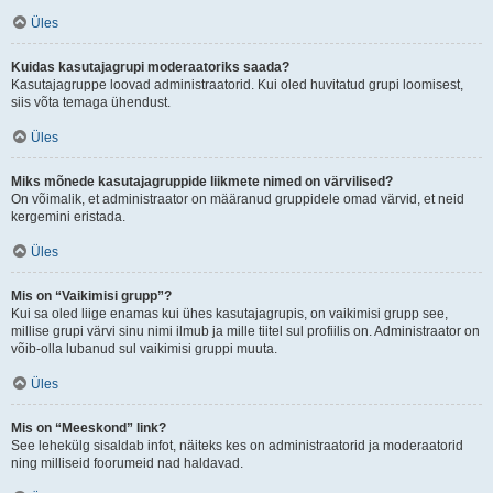
Üles
Kuidas kasutajagrupi moderaatoriks saada?
Kasutajagruppe loovad administraatorid. Kui oled huvitatud grupi loomisest,
siis võta temaga ühendust.
Üles
Miks mõnede kasutajagruppide liikmete nimed on värvilised?
On võimalik, et administraator on määranud gruppidele omad värvid, et neid
kergemini eristada.
Üles
Mis on “Vaikimisi grupp”?
Kui sa oled liige enamas kui ühes kasutajagrupis, on vaikimisi grupp see,
millise grupi värvi sinu nimi ilmub ja mille tiitel sul profiilis on. Administraator on
võib-olla lubanud sul vaikimisi gruppi muuta.
Üles
Mis on “Meeskond” link?
See lehekülg sisaldab infot, näiteks kes on administraatorid ja moderaatorid
ning milliseid foorumeid nad haldavad.