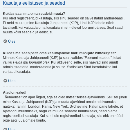
Kasutaja eelistused ja seaded
Kuidas saan ma oma seadeid muuta?
Kui oled registreeritud kasutaja, siis sinu seaded on salvestatud andmebaasi.
Et neid muuta, mine Kasutaja Juhtpaneeli (KJP); Linki KJP lehele näeb
tavaliselt, kui vajutada oma kasutajanimel - üleval foorumi päises. Seal saad
muuta kõiki seadeid ja eelistusi.
Üles
Kuidas ma saan peita oma kasutajanime foorumilolijate nimekirjast?
Minnes Kasutaja Juhtpaneeli (KJP) ja sealt valides “Foorumi seaded”, leiad
valiku
Peida mu foorumil olek
. Kui aktiveerid selle, siis näevad sind ainult
administraatorid, moderaatorid ja sa ise. Statistikas Sind loendatakse kui
varjatud kasutaja.
Üles
Ajad on valed!
Tõenäoliselt on ajad õiged, aga sa oled lihtsalt teises ajavööndis. Sellisel juhul
mine Kasutaja Juhtpaneel (KJP) ja muuda ajavöönd omale sobivamaks,
näiteks: Tallinn, London, Pariis, New York, Sydney jne. Palun pane tähele, et
ajatsooni muutmiseks, nagu ka muude seadete muutmiseks, pead olema
registreeritud kasutaja. Kui sa ei ole registreeritud kasutaja, siis ehk on nüüd
õige aeg luua omale konto.
Üles