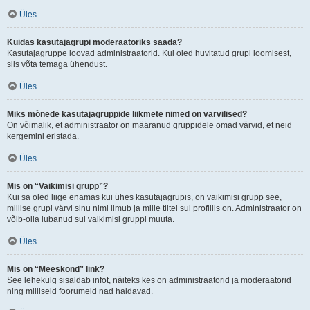
Üles
Kuidas kasutajagrupi moderaatoriks saada?
Kasutajagruppe loovad administraatorid. Kui oled huvitatud grupi loomisest,
siis võta temaga ühendust.
Üles
Miks mõnede kasutajagruppide liikmete nimed on värvilised?
On võimalik, et administraator on määranud gruppidele omad värvid, et neid
kergemini eristada.
Üles
Mis on “Vaikimisi grupp”?
Kui sa oled liige enamas kui ühes kasutajagrupis, on vaikimisi grupp see,
millise grupi värvi sinu nimi ilmub ja mille tiitel sul profiilis on. Administraator on
võib-olla lubanud sul vaikimisi gruppi muuta.
Üles
Mis on “Meeskond” link?
See lehekülg sisaldab infot, näiteks kes on administraatorid ja moderaatorid
ning milliseid foorumeid nad haldavad.