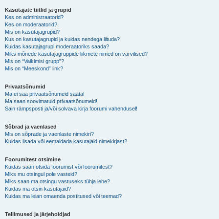
Kasutajate tiitlid ja grupid
Kes on administraatorid?
Kes on moderaatorid?
Mis on kasutajagrupid?
Kus on kasutajagrupid ja kuidas nendega liituda?
Kuidas kasutajagrupi moderaatoriks saada?
Miks mõnede kasutajagruppide liikmete nimed on värvilised?
Mis on “Vaikimisi grupp”?
Mis on “Meeskond” link?
Privaatsõnumid
Ma ei saa privaatsõnumeid saata!
Ma saan soovimatuid privaatsõnumeid!
Sain rämpsposti ja/või solvava kirja foorumi vahendusel!
Sõbrad ja vaenlased
Mis on sõprade ja vaenlaste nimekiri?
Kuidas lisada või eemaldada kasutajaid nimekirjast?
Foorumitest otsimine
Kuidas saan otsida foorumist või foorumitest?
Miks mu otsingul pole vasteid?
Miks saan ma otsingu vastuseks tühja lehe?
Kuidas ma otsin kasutajaid?
Kuidas ma leian omaenda postitused või teemad?
Tellimused ja järjehoidjad