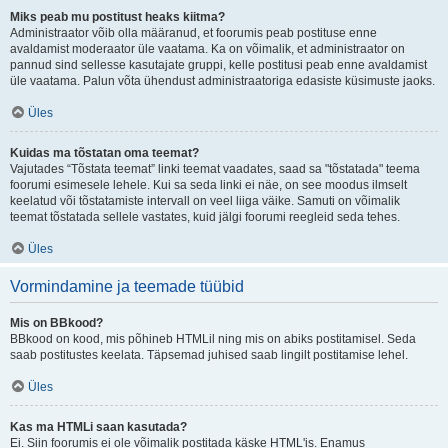
Miks peab mu postitust heaks kiitma?
Administraator võib olla määranud, et foorumis peab postituse enne
avaldamist moderaator üle vaatama. Ka on võimalik, et administraator on
pannud sind sellesse kasutajate gruppi, kelle postitusi peab enne avaldamist
üle vaatama. Palun võta ühendust administraatoriga edasiste küsimuste jaoks.
Üles
Kuidas ma tõstatan oma teemat?
Vajutades “Tõstata teemat” linki teemat vaadates, saad sa "tõstatada" teema
foorumi esimesele lehele. Kui sa seda linki ei näe, on see moodus ilmselt
keelatud või tõstatamiste intervall on veel liiga väike. Samuti on võimalik
teemat tõstatada sellele vastates, kuid jälgi foorumi reegleid seda tehes.
Üles
Vormindamine ja teemade tüübid
Mis on BBkood?
BBkood on kood, mis põhineb HTMLil ning mis on abiks postitamisel. Seda
saab postitustes keelata. Täpsemad juhised saab lingilt postitamise lehel.
Üles
Kas ma HTMLi saan kasutada?
Ei. Siin foorumis ei ole võimalik postitada käske HTML'is. Enamus