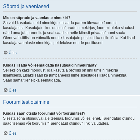
Sõbrad ja vaenlased
Mis on sõprade ja vaenlaste nimekiri?
Sa võid kasutada neid nimekirju, et saada parem ülevaade foorumi
kasutajatest. Kasutajate, kes on su sõprade nimekirjas, foorumiloleku staatust
näed oma juhtpaneelis ja seal saad ka neile kiiresti privaatsõnumi saata.
Olenevalt stiilist on võimalik nende kasutajate postitusi ka esile tõsta. Kui lisad
kasutaja vaenlaste nimekirja, peidetakse nende postitused.
Üles
Kuidas lisada või eemaldada kasutajaid nimekirjast?
Selleks on kaks moodust. Iga kasutaja profiilis on link ühte nimekirja
lisamiseks. Lisaks saad ka juhtpaneelis nime sisestades lisada nimekirja.
Saad samalt lehelt ka eemaldada.
Üles
Foorumitest otsimine
Kuidas saan otsida foorumist või foorumitest?
Sisesta sõna otsinguväljale teemas, foorumis või esilehel. Täiendatud otsingu
saad teemas või foorumis "Täiendatud otsingu" linki vajutades.
Üles