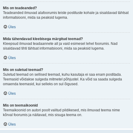
Mis on teadeanded?
Teadeanded ilmuvad alafoorumis teiste postituste kohale ja sisaldavad tähtsat
informatsiooni, mida sa peaksid lugema.
Üles
Mida tähendavad kleebisega märgitud teemad?
Kleepsud ilmuvad teadaannete all ja vaid esimesel lehel foorumis. Nad
sisaldavad tihti tähtsat informatsiooni, mida sa peaksid lugema.
Üles
Mis on suletud teemad?
Suletud teemad on sellised teemad, kuhu kasutaja ei saa enam postitada.
Teemasid võidakse sulgeda mitmetel põhjustel. Ka võid sa saada sulgeda
omaenda teemasid, kui selleks on sul õigused.
Üles
Mis on teemaikoonid
Teemaikoonid on autori poolt valitud pildikesed, mis ilmuvad teema nime
kõrval foorumis ja näitavad, mis sisuga teema on.
Üles