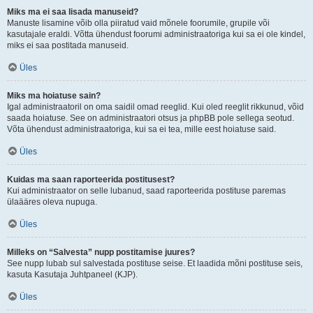
Miks ma ei saa lisada manuseid?
Manuste lisamine võib olla piiratud vaid mõnele foorumile, grupile või
kasutajale eraldi. Võtta ühendust foorumi administraatoriga kui sa ei ole kindel,
miks ei saa postitada manuseid.
Üles
Miks ma hoiatuse sain?
Igal administraatoril on oma saidil omad reeglid. Kui oled reeglit rikkunud, võid
saada hoiatuse. See on administraatori otsus ja phpBB pole sellega seotud.
Võta ühendust administraatoriga, kui sa ei tea, mille eest hoiatuse said.
Üles
Kuidas ma saan raporteerida postitusest?
Kui administraator on selle lubanud, saad raporteerida postituse paremas
ülaääres oleva nupuga.
Üles
Milleks on “Salvesta” nupp postitamise juures?
See nupp lubab sul salvestada postituse seise. Et laadida mõni postituse seis,
kasuta Kasutaja Juhtpaneel (KJP).
Üles