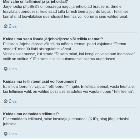
Mis vahe on tellimisel ja järjehoidjal?
Järjehoidja phpBB3's on peaaegu nagu järjehoidjad brauseris. Sind ei
teavitata uuendusest, kuid saad tulla kiiresti teema juurde tagasi. Tellimise
korral sind teavitatakse uuendusest teemas või foorumis sinu valitud viisil.
Üles
Kuidas ma saan lisada järjehoidjasse või tellida teemat?
Et lisada järjehoidjasse või tellida mõnda teemat, pead vajutama “Teema
seaded” menüü linki otsingulahtri kõrval.
Vastates teemasse, kui seade “Teavita mind, kui keegi on vastanud teemasse”
valik on valitud KJP-s samuti tellib automaatselt teema uuendused.
Üles
Kuidas ma tellin teemasid või foorumeid?
Et tellida foorumit, vajuta "Telli foorum" lingile. Et tellida teemat, vasta teemale,
kui tellimise valik on valitud postituse seadetes või vajuta nuppu "Telli teema".
Üles
Kuidas ma eemaldan tellimusi?
Et eemaldada tellimusi, mine kasutaja juhtpaneeli (KJP), ning järgi edasisi
juhiseid.
Üles