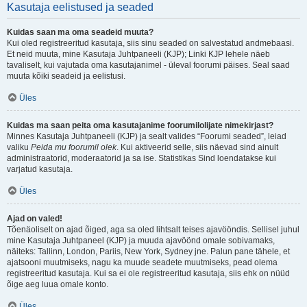
Kasutaja eelistused ja seaded
Kuidas saan ma oma seadeid muuta?
Kui oled registreeritud kasutaja, siis sinu seaded on salvestatud andmebaasi.
Et neid muuta, mine Kasutaja Juhtpaneeli (KJP); Linki KJP lehele näeb
tavaliselt, kui vajutada oma kasutajanimel - üleval foorumi päises. Seal saad
muuta kõiki seadeid ja eelistusi.
Üles
Kuidas ma saan peita oma kasutajanime foorumilolijate nimekirjast?
Minnes Kasutaja Juhtpaneeli (KJP) ja sealt valides “Foorumi seaded”, leiad
valiku
Peida mu foorumil olek
. Kui aktiveerid selle, siis näevad sind ainult
administraatorid, moderaatorid ja sa ise. Statistikas Sind loendatakse kui
varjatud kasutaja.
Üles
Ajad on valed!
Tõenäoliselt on ajad õiged, aga sa oled lihtsalt teises ajavööndis. Sellisel juhul
mine Kasutaja Juhtpaneel (KJP) ja muuda ajavöönd omale sobivamaks,
näiteks: Tallinn, London, Pariis, New York, Sydney jne. Palun pane tähele, et
ajatsooni muutmiseks, nagu ka muude seadete muutmiseks, pead olema
registreeritud kasutaja. Kui sa ei ole registreeritud kasutaja, siis ehk on nüüd
õige aeg luua omale konto.
Üles