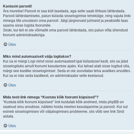
Kaotasin parooli!
Ära muretse! Parooli ei saa küll taastada, aga selle saab lihtsasi lähtestada.
Parooli lähtestamiseks, palun külasta sisselogimise lehekülge, ning vajuta linki
nimega
Ma unustasin oma parooli
. Jälgi järgnevaid juhiseid ja peaksidki taas
saama sisse logida foorumile.
Siiski, kui teil ei ole võimalik oma parooli lähtestada, siis palun võta ühendust
foorumi administraatoriga.
Üles
Miks mind automaatselt välja logitakse?
Kui sa ei märgi
Logi mind sisse automaatselt igal külastusel
kasti, siis sa jääd
sisselogituks ainult foorumi kasutamise ajaks. Kui tahad alati sisse logitud olla,
märgi see kastike sisselogimisel. Seda ei ole soovitatav teha avalikes arvutites.
Kui sa ei näe seda kastikest, on administraator selle keelanud.
Üles
Mida teeb link nimega “Kustuta kõik foorumi küpsised”?
“Kustuta kõik foorumi küpsised” link kustutab kõik andmed, mida phpBB on
saatnud sinu arvutisse, näiteks hoida meeles kasutajanime ja parooli. Kui sul
esineb sisselogimises või väljalogimises probleeme, siis võib see link Sind
aidata.
Üles