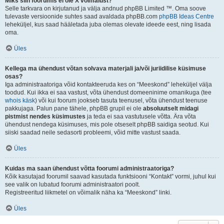
Miks siin foorumis ei ole X võimalust?
Selle tarkvara on kirjutanud ja välja andnud phpBB Limited ™. Oma soove
tulevaste versioonide suhtes saad avaldada phpBB.com
phpBB Ideas Centre
leheküljel, kus saad hääletada juba olemas olevate ideede eest, ning lisada
oma.
Üles
Kellega ma ühendust võtan solvava materjali ja/või juriidilise küsimuse
osas?
Iga administraatoriga võid kontakteeruda kes on “Meeskond” leheküljel välja
toodud. Kui ikka ei saa vastust, võta ühendust domeeninime omanikuga (tee
whois käsk
) või kui foorum jookseb tasuta teenusel, võta ühendust teenuse
pakkujaga. Palun pane tähele, phpBB grupil ei ole
absoluutselt midagi
pistmist nendes küsimustes
ja teda ei saa vastutusele võtta. Ära võta
ühendust nendega küsimuses, mis pole otseselt phpBB saidiga seotud. Kui
siiski saadad neile sedasorti probleemi, võid mitte vastust saada.
Üles
Kuidas ma saan ühendust võtta foorumi administraatoriga?
Kõik kasutajad foorumil saavad kasutada funktsiooni “Kontakt” vormi, juhul kui
see valik on lubatud foorumi administraatori poolt.
Registreeritud liikmetel on võimalik näha ka “Meeskond” linki.
Üles