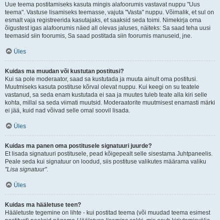
Uue teema postitamiseks kasuta mingis alafoorumis vastavat nuppu "Uus
teema". Vastuse lisamiseks teemasse, vajuta "Vasta" nuppu. Võimalik, et sul on
esmalt vaja registreerida kasutajaks, et saaksid seda toimi. Nimekirja oma
õigustest igas alafoorumis näed all olevas jaluses, näiteks: Sa saad teha uusi
teemasid siin foorumis, Sa saad postitada siin foorumis manuseid, jne.
Üles
Kuidas ma muudan või kustutan postitusi?
Kui sa pole moderaator, saad sa kustutada ja muuta ainult oma postitusi.
Muutmiseks kasuta postituse kõrval olevat nuppu. Kui keegi on su teatele
vastanud, sa seda enam kustutada ei saa ja muutes tuleb teate alla kiri selle
kohta, millal sa seda viimati muutsid. Moderaatorite muutmisest enamasti märki
ei jää, kuid nad võivad selle omal soovil lisada.
Üles
Kuidas ma panen oma postitusele signatuuri juurde?
Et lisada signatuuri postitusele, pead kõigepealt selle sisestama Juhtpaneelis.
Peale seda kui signatuur on loodud, siis postituse valikutes määrama valiku
"Lisa signatuur"
.
Üles
Kuidas ma hääletuse teen?
Hääletuste tegemine on lihte - kui postitad teema (või muudad teema esimest