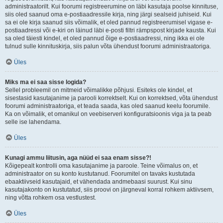
administraatorilt. Kui foorumi registreerumine on läbi kasutaja poolse kinnituse,
siis oled saanud oma e-postiaadressile kirja, ning järgi sealseid juhiseid. Kui
sa ei ole kirja saanud siis võimalik, et oled pannud registreerumisel vigase e-
postiaadressi või e-kiri on läinud läbi e-posti filtri rämpspost kirjade kausta. Kui
sa oled täiesti kindel, et oled pannud õige e-postiaadressi, ning ikka ei ole
tulnud sulle kinnituskirja, siis palun võta ühendust foorumi administraatoriga.
Üles
Miks ma ei saa sisse logida?
Sellel probleemil on mitmeid võimalikke põhjusi. Esiteks ole kindel, et
sisestasid kasutajanime ja parooli korrektselt. Kui on korrektsed, võta ühendust
foorumi administraatoriga, et teada saada, kas oled saanud keelu foorumile.
Ka on võimalik, et omanikul on veebiserveri konfiguratsioonis viga ja ta peab
selle ise lahendama.
Üles
Kunagi ammu liitusin, aga nüüd ei saa enam sisse?!
Kõigepealt kontrolli oma kasutajanime ja paroole. Teine võimalus on, et
administraator on su konto kustutanud. Foorumitel on tavaks kustutada
ebaaktiivseid kasutajaid, et vähendada andmebaasi suurust. Kui sinu
kasutajakonto on kustutatud, siis proovi on järgneval korral rohkem aktiivsem,
ning võtta rohkem osa vestlustest.
Üles