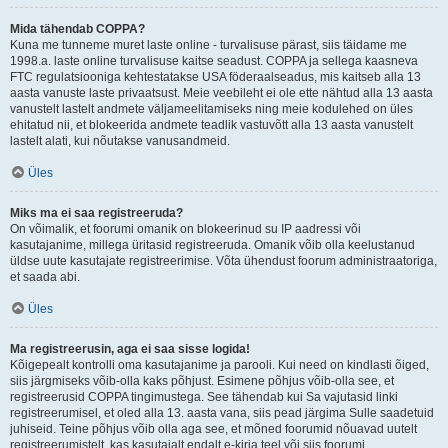
Mida tähendab COPPA?
Kuna me tunneme muret laste online - turvalisuse pärast, siis täidame me
1998.a. laste online turvalisuse kaitse seadust. COPPA ja sellega kaasneva
FTC regulatsiooniga kehtestatakse USA föderaalseadus, mis kaitseb alla 13
aasta vanuste laste privaatsust. Meie veebileht ei ole ette nähtud alla 13 aasta
vanustelt lastelt andmete väljameelitamiseks ning meie kodulehed on üles
ehitatud nii, et blokeerida andmete teadlik vastuvõtt alla 13 aasta vanustelt
lastelt alati, kui nõutakse vanusandmeid.
Üles
Miks ma ei saa registreeruda?
On võimalik, et foorumi omanik on blokeerinud su IP aadressi või
kasutajanime, millega üritasid registreeruda. Omanik võib olla keelustanud
üldse uute kasutajate registreerimise. Võta ühendust foorum administraatoriga,
et saada abi.
Üles
Ma registreerusin, aga ei saa sisse logida!
Kõigepealt kontrolli oma kasutajanime ja parooli. Kui need on kindlasti õiged,
siis järgmiseks võib-olla kaks põhjust. Esimene põhjus võib-olla see, et
registreerusid COPPA tingimustega. See tähendab kui Sa vajutasid linki
registreerumisel, et oled alla 13. aasta vana, siis pead järgima Sulle saadetuid
juhiseid. Teine põhjus võib olla aga see, et mõned foorumid nõuavad uutelt
registreerumistelt, kas kasutajalt endalt e-kirja teel või siis foorumi