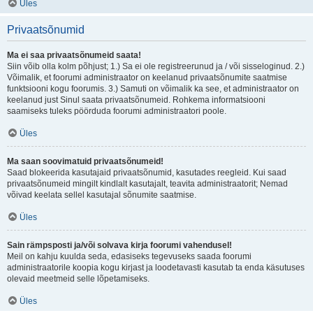
Üles
Privaatsõnumid
Ma ei saa privaatsõnumeid saata!
Siin võib olla kolm põhjust; 1.) Sa ei ole registreerunud ja / või sisseloginud. 2.)
Võimalik, et foorumi administraator on keelanud privaatsõnumite saatmise
funktsiooni kogu foorumis. 3.) Samuti on võimalik ka see, et administraator on
keelanud just Sinul saata privaatsõnumeid. Rohkema informatsiooni
saamiseks tuleks pöörduda foorumi administraatori poole.
Üles
Ma saan soovimatuid privaatsõnumeid!
Saad blokeerida kasutajaid privaatsõnumid, kasutades reegleid. Kui saad
privaatsõnumeid mingilt kindlalt kasutajalt, teavita administraatorit; Nemad
võivad keelata sellel kasutajal sõnumite saatmise.
Üles
Sain rämpsposti ja/või solvava kirja foorumi vahendusel!
Meil on kahju kuulda seda, edasiseks tegevuseks saada foorumi
administraatorile koopia kogu kirjast ja loodetavasti kasutab ta enda käsutuses
olevaid meetmeid selle lõpetamiseks.
Üles