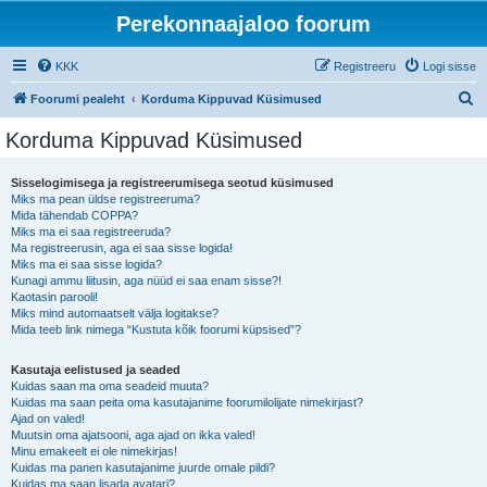
Perekonnaajaloo foorum
KKK
Registreeru
Logi sisse
O
Foorumi pealeht
Korduma Kippuvad Küsimused
t
Korduma Kippuvad Küsimused
s
i
Sisselogimisega ja registreerumisega seotud küsimused
Miks ma pean üldse registreeruma?
Mida tähendab COPPA?
Miks ma ei saa registreeruda?
Ma registreerusin, aga ei saa sisse logida!
Miks ma ei saa sisse logida?
Kunagi ammu liitusin, aga nüüd ei saa enam sisse?!
Kaotasin parooli!
Miks mind automaatselt välja logitakse?
Mida teeb link nimega “Kustuta kõik foorumi küpsised”?
Kasutaja eelistused ja seaded
Kuidas saan ma oma seadeid muuta?
Kuidas ma saan peita oma kasutajanime foorumilolijate nimekirjast?
Ajad on valed!
Muutsin oma ajatsooni, aga ajad on ikka valed!
Minu emakeelt ei ole nimekirjas!
Kuidas ma panen kasutajanime juurde omale pildi?
Kuidas ma saan lisada avatari?