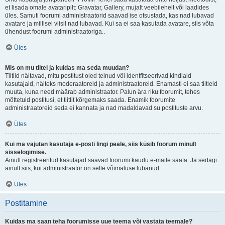
et lisada omale avataripilt: Gravatar, Gallery, mujalt veebilehelt või laadides
üles. Samuti foorumi administraatorid saavad ise otsustada, kas nad lubavad
avatare ja millisel viisil nad lubavad. Kui sa ei saa kasutada avatare, siis võta
ühendust foorumi administraatoriga..
Üles
Mis on mu tiitel ja kuidas ma seda muudan?
Tiitlid näitavad, mitu postitust oled teinud või identfitseerivad kindlaid
kasutajaid, näiteks moderaatoreid ja administraatoreid. Enamasti ei saa tiitleid
muuta, kuna need määrab administraator. Palun ära riku foorumit, tehes
mõttetuid postitusi, et tiitlit kõrgemaks saada. Enamik foorumite
administraatoreid seda ei kannata ja nad madaldavad su postituste arvu.
Üles
Kui ma vajutan kasutaja e-posti lingi peale, siis küsib foorum minult
sisselogimise.
Ainult registreeritud kasutajad saavad foorumi kaudu e-maile saata. Ja sedagi
ainult siis, kui administraator on selle võimaluse lubanud.
Üles
Postitamine
Kuidas ma saan teha foorumisse uue teema või vastata teemale?