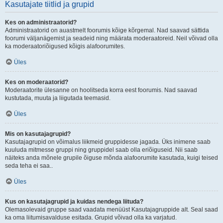
Kasutajate tiitlid ja grupid
Kes on administraatorid?
Administraatorid on auastmelt foorumis kõige kõrgemal. Nad saavad sättida
foorumi väljanägemist ja seadeid ning määrata moderaatoreid. Neil võivad olla
ka moderaatoriõigused kõigis alafoorumites.
Üles
Kes on moderaatorid?
Moderaatorite ülesanne on hoolitseda korra eest foorumis. Nad saavad
kustutada, muuta ja liigutada teemasid.
Üles
Mis on kasutajagrupid?
Kasutajagrupid on võimalus liikmeid gruppidesse jagada. Üks inimene saab
kuuluda mitmesse gruppi ning gruppidel saab olla eriõiguseid. Nii saab
näiteks anda mõnele grupile õiguse mõnda alafoorumite kasutada, kuigi teised
seda teha ei saa..
Üles
Kus on kasutajagrupid ja kuidas nendega liituda?
Olemasolevaid gruppe saad vaadata menüüst Kasutajagruppide alt. Seal saad
ka oma liitumisavalduse esitada. Grupid võivad olla ka varjatud.