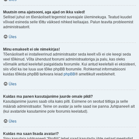
Muutsin oma ajatsooni, aga ajad on ikka valed!
Sellisel juhul on tõenäoliselt tegemist suveajale üleminekuga. Teatud kuudel
võivad esineda selle tõttu väiksed nihked kellaajas. Palun teavita probleemist
administraatorit.
Üles
Minu emakeelt ei ole nimekirjas!
Tõenäoliselt ei installeerinud administraator seda keelt või ei ole keegi seda
veel tõlkinud. Võta ühendust foorumi administraatoriga ja palu, kas oleks
võimalik antud keelefail paigaldada foorumile. Kui antud keelefaili ei eksisteeri,
siis võid ka ise luua uue tõlke phpBB foorumile. Rohkemat informatsiooni
kuidas tõlkida phpBB tarkvara leiad
phpBB
® ametlikult veebilehelt.
Üles
Kuidas ma panen kasutajanime juurde omale pildi?
Kasutajanime juures saab olla kaks pilti. Esimene on seotud tiitliga ja selle
määrab administraator. Teine on avatar ja selle saad ise panna
Juhtpaneel
i alt
(kui avataride kasutamine pole foorumis keelatud).
Üles
Kuidas ma saan lisada avatari?
Sinu kasutaja juhtpaneeli “Profiili” lehel saad kasutada ühte neljast meetodist,