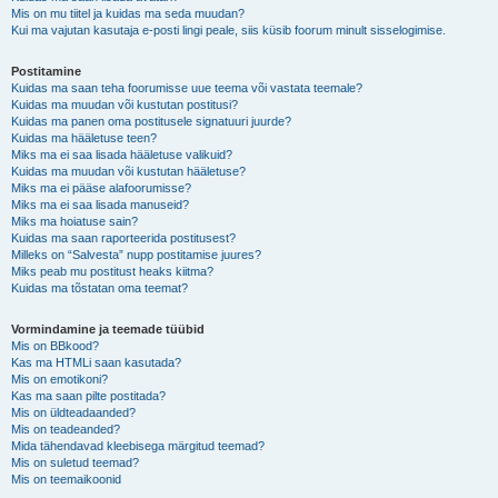
Mis on mu tiitel ja kuidas ma seda muudan?
Kui ma vajutan kasutaja e-posti lingi peale, siis küsib foorum minult sisselogimise.
Postitamine
Kuidas ma saan teha foorumisse uue teema või vastata teemale?
Kuidas ma muudan või kustutan postitusi?
Kuidas ma panen oma postitusele signatuuri juurde?
Kuidas ma hääletuse teen?
Miks ma ei saa lisada hääletuse valikuid?
Kuidas ma muudan või kustutan hääletuse?
Miks ma ei pääse alafoorumisse?
Miks ma ei saa lisada manuseid?
Miks ma hoiatuse sain?
Kuidas ma saan raporteerida postitusest?
Milleks on “Salvesta” nupp postitamise juures?
Miks peab mu postitust heaks kiitma?
Kuidas ma tõstatan oma teemat?
Vormindamine ja teemade tüübid
Mis on BBkood?
Kas ma HTMLi saan kasutada?
Mis on emotikoni?
Kas ma saan pilte postitada?
Mis on üldteadaanded?
Mis on teadeanded?
Mida tähendavad kleebisega märgitud teemad?
Mis on suletud teemad?
Mis on teemaikoonid