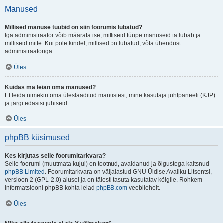
Manused
Millised manuse tüübid on siin foorumis lubatud?
Iga administraator võib määrata ise, milliseid tüüpe manuseid ta lubab ja
milliseid mitte. Kui pole kindel, millised on lubatud, võta ühendust
administraatoriga.
Üles
Kuidas ma leian oma manused?
Et leida nimekiri oma üleslaaditud manustest, mine kasutaja juhtpaneeli (KJP)
ja järgi edasisi juhiseid.
Üles
phpBB küsimused
Kes kirjutas selle foorumitarkvara?
Selle foorumi (muutmata kujul) on tootnud, avaldanud ja õigustega kaitsnud
phpBB Limited
. Foorumitarkvara on väljalastud GNU Üldise Avaliku Litsentsi,
versioon 2 (GPL-2.0) alusel ja on täiesti tasuta kasutatav kõigile. Rohkem
informatsiooni phpBB kohta leiad
phpBB.com
veebilehelt.
Üles