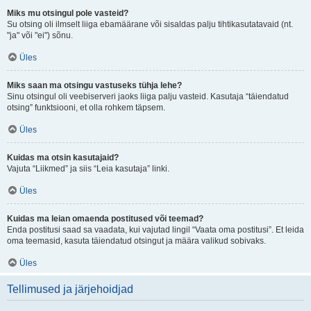
Miks mu otsingul pole vasteid?
Su otsing oli ilmselt liiga ebamäärane või sisaldas palju tihtikasutatavaid (nt.
"ja" või "ei") sõnu.
Üles
Miks saan ma otsingu vastuseks tühja lehe?
Sinu otsingul oli veebiserveri jaoks liiga palju vasteid. Kasutaja “täiendatud
otsing” funktsiooni, et olla rohkem täpsem.
Üles
Kuidas ma otsin kasutajaid?
Vajuta “Liikmed” ja siis “Leia kasutaja” linki.
Üles
Kuidas ma leian omaenda postitused või teemad?
Enda postitusi saad sa vaadata, kui vajutad lingil “Vaata oma postitusi”. Et leida
oma teemasid, kasuta täiendatud otsingut ja määra valikud sobivaks.
Üles
Tellimused ja järjehoidjad