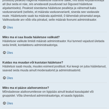
postitust) peaksid nägema
Hääletuse lisamine
sakki, mis asub kirjutamisvälja
all (kui seda ei näe, siis arvatavasti puuduvad sul õigused hääletuse
algatamiseks). Peaksid sisestama hääletuse pealkirja ja vähemalt kaks
vastusevarianti (selleks, et määrata vastusevarianti, sisesta see vastavale
reale. Hääletusele saab ka määrata ajalimiidi, 0 tähendab piiramatut aega.
Valikvastuste arv võib olla piiratud, selle määrab foorumi administraator.
Üles
Miks ma ei saa lisada hääletuse valikuid?
Hääletuse valikute limiidi määrab administraator. Kui tunned vajadust ületada
seda limiiti, kontakteeru administraatoriga.
Üles
Kuidas ma muudan või kustutan hääletuse?
Hääletusi saab muuta, muutes esimest postitust. Kui keegi on juba hääletanud,
saavad seda muuta ainult moderaatorid ja administraatorid.
Üles
Miks ma ei pääse alafoorumisse?
Mõndadesse alafoorumitesse on ligipääs ainult teatud kasutajatel või
gruppidel. Võta ühendust administraatoriga, et saada ligipääs.
Üles