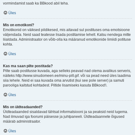
vormindamist saab ka BBkood abil teha.
Üles
Mis on emotikoni?
Emotikonid on väiksed pildikesed, mis aitavad sul postituses oma emotsioone
väljendada. Neid saad teatesse lisada postitamise lehelt. Katsu nendega mitte
liialdada. Administraator on võib-olla ka määranud emotikonide limiidi potituse
kohta.
Üles
Kas ma saan pilte postitada?
Pilte saab postitusse kuvada, aga selleks peavad nad olema avalikus serveris,
näiteks http://www.sinudomeen.ee/minu-pilt.gif. või sa pead need üles laadima
siia lehele. Neid ei saa kuvada oma arvutist (kui see pole server) ja samuti
parooliga kaitstud kohtadest. Piltide lisamiseks kasuta BBkood'i.
Üles
Mis on üldteadaanded?
Üldteadaanded sisaldavad tähtsat informatsiooni ja sa peaksid neid lugema.
Nad ilmuvad iga foorumi päisesse ja juhtpaneeli. Üldteadaannete õigused
määrab administraator.
Üles