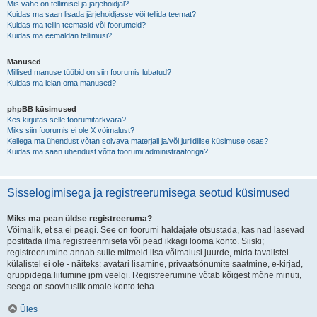
Mis vahe on tellimisel ja järjehoidjal?
Kuidas ma saan lisada järjehoidjasse või tellida teemat?
Kuidas ma tellin teemasid või foorumeid?
Kuidas ma eemaldan tellimusi?
Manused
Millised manuse tüübid on siin foorumis lubatud?
Kuidas ma leian oma manused?
phpBB küsimused
Kes kirjutas selle foorumitarkvara?
Miks siin foorumis ei ole X võimalust?
Kellega ma ühendust võtan solvava materjali ja/või juriidilise küsimuse osas?
Kuidas ma saan ühendust võtta foorumi administraatoriga?
Sisselogimisega ja registreerumisega seotud küsimused
Miks ma pean üldse registreeruma?
Võimalik, et sa ei peagi. See on foorumi haldajate otsustada, kas nad lasevad
postitada ilma registreerimiseta või pead ikkagi looma konto. Siiski;
registreerumine annab sulle mitmeid lisa võimalusi juurde, mida tavalistel
külalistel ei ole - näiteks: avatari lisamine, privaatsõnumite saatmine, e-kirjad,
gruppidega liitumine jpm veelgi. Registreerumine võtab kõigest mõne minuti,
seega on soovituslik omale konto teha.
Üles