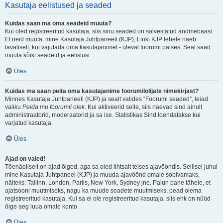
Kasutaja eelistused ja seaded
Kuidas saan ma oma seadeid muuta?
Kui oled registreeritud kasutaja, siis sinu seaded on salvestatud andmebaasi.
Et neid muuta, mine Kasutaja Juhtpaneeli (KJP); Linki KJP lehele näeb
tavaliselt, kui vajutada oma kasutajanimel - üleval foorumi päises. Seal saad
muuta kõiki seadeid ja eelistusi.
Üles
Kuidas ma saan peita oma kasutajanime foorumilolijate nimekirjast?
Minnes Kasutaja Juhtpaneeli (KJP) ja sealt valides “Foorumi seaded”, leiad
valiku
Peida mu foorumil olek
. Kui aktiveerid selle, siis näevad sind ainult
administraatorid, moderaatorid ja sa ise. Statistikas Sind loendatakse kui
varjatud kasutaja.
Üles
Ajad on valed!
Tõenäoliselt on ajad õiged, aga sa oled lihtsalt teises ajavööndis. Sellisel juhul
mine Kasutaja Juhtpaneel (KJP) ja muuda ajavöönd omale sobivamaks,
näiteks: Tallinn, London, Pariis, New York, Sydney jne. Palun pane tähele, et
ajatsooni muutmiseks, nagu ka muude seadete muutmiseks, pead olema
registreeritud kasutaja. Kui sa ei ole registreeritud kasutaja, siis ehk on nüüd
õige aeg luua omale konto.
Üles