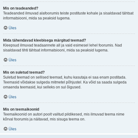
Mis on teadeanded?
Teadeanded ilmuvad alafoorumis teiste postituste kohale ja sisaldavad tähtsat
informatsiooni, mida sa peaksid lugema.
Üles
Mida tähendavad kleebisega märgitud teemad?
Kleepsud ilmuvad teadaannete all ja vaid esimesel lehel foorumis. Nad
sisaldavad tihti tähtsat informatsiooni, mida sa peaksid lugema.
Üles
Mis on suletud teemad?
Suletud teemad on sellised teemad, kuhu kasutaja ei saa enam postitada.
Teemasid võidakse sulgeda mitmetel põhjustel. Ka võid sa saada sulgeda
omaenda teemasid, kui selleks on sul õigused.
Üles
Mis on teemaikoonid
Teemaikoonid on autori poolt valitud pildikesed, mis ilmuvad teema nime
kõrval foorumis ja näitavad, mis sisuga teema on.
Üles