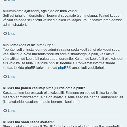
Muutsin oma ajatsooni, aga ajad on ikka valed!
Sellisel juhul on tõenäoliselt tegemist suveajale üleminekuga. Teatud kuudel
võivad esineda selle tõttu väiksed nihked kellaajas. Palun teavita probleemist
administraatorit.
Üles
Minu emakeelt ei ole nimekirjas!
Tõenäoliselt ei installeerinud administraator seda keelt või ei ole keegi seda
veel tõlkinud. Võta ühendust foorumi administraatoriga ja palu, kas oleks
võimalik antud keelefail paigaldada foorumile. Kui antud keelefaili ei eksisteeri,
siis võid ka ise luua uue tõlke phpBB foorumile. Rohkemat informatsiooni
kuidas tõlkida phpBB tarkvara leiad
phpBB
® ametlikult veebilehelt.
Üles
Kuidas ma panen kasutajanime juurde omale pildi?
Kasutajanime juures saab olla kaks pilti. Esimene on seotud tiitliga ja selle
määrab administraator. Teine on avatar ja selle saad ise panna
Juhtpaneel
i alt
(kui avataride kasutamine pole foorumis keelatud).
Üles
Kuidas ma saan lisada avatari?
Sinu kasutaja juhtpaneeli “Profiili” lehel saad kasutada ühte neljast meetodist,