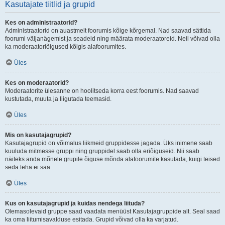
Kasutajate tiitlid ja grupid
Kes on administraatorid?
Administraatorid on auastmelt foorumis kõige kõrgemal. Nad saavad sättida
foorumi väljanägemist ja seadeid ning määrata moderaatoreid. Neil võivad olla
ka moderaatoriõigused kõigis alafoorumites.
Üles
Kes on moderaatorid?
Moderaatorite ülesanne on hoolitseda korra eest foorumis. Nad saavad
kustutada, muuta ja liigutada teemasid.
Üles
Mis on kasutajagrupid?
Kasutajagrupid on võimalus liikmeid gruppidesse jagada. Üks inimene saab
kuuluda mitmesse gruppi ning gruppidel saab olla eriõiguseid. Nii saab
näiteks anda mõnele grupile õiguse mõnda alafoorumite kasutada, kuigi teised
seda teha ei saa..
Üles
Kus on kasutajagrupid ja kuidas nendega liituda?
Olemasolevaid gruppe saad vaadata menüüst Kasutajagruppide alt. Seal saad
ka oma liitumisavalduse esitada. Grupid võivad olla ka varjatud.