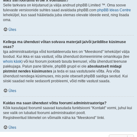
Miks siin foorumis ei ole X võimalust?
Selle tarkvara on kirjutanud ja välja andnud phpBB Limited ™. Oma soove
tulevaste versioonide suhtes saad avaldada phpBB.com
phpBB Ideas Centre
leheküljel, kus saad hääletada juba olemas olevate ideede eest, ning lisada
oma.
Üles
Kellega ma ühendust võtan solvava materjali ja/või juriidilise küsimuse
osas?
Iga administraatoriga võid kontakteeruda kes on “Meeskond” leheküljel välja
toodud. Kui ikka ei saa vastust, võta ühendust domeeninime omanikuga (tee
whois käsk
) või kui foorum jookseb tasuta teenusel, võta ühendust teenuse
pakkujaga. Palun pane tähele, phpBB grupil ei ole
absoluutselt midagi
pistmist nendes küsimustes
ja teda ei saa vastutusele võtta. Ära võta
ühendust nendega küsimuses, mis pole otseselt phpBB saidiga seotud. Kui
siiski saadad neile sedasorti probleemi, võid mitte vastust saada.
Üles
Kuidas ma saan ühendust võtta foorumi administraatoriga?
Kõik kasutajad foorumil saavad kasutada funktsiooni “Kontakt” vormi, juhul kui
see valik on lubatud foorumi administraatori poolt.
Registreeritud liikmetel on võimalik näha ka “Meeskond” linki.
Üles