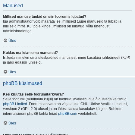
Manused
Millised manuse tüübid on siin foorumis lubatud?
Iga administraator võib määrata ise, milliseid tüüpe manuseid ta lubab ja
milliseid mitte. Kui pole kindel, millised on lubatud, võta ühendust
administraatoriga.
Üles
Kuidas ma leian oma manused?
Et leida nimekiri oma üleslaaditud manustest, mine kasutaja juhtpaneeli (KJP)
ja järgi edasisi juhiseid.
Üles
phpBB küsimused
Kes kirjutas selle foorumitarkvara?
Selle foorumi (muutmata kujul) on tootnud, avaldanud ja õigustega kaitsnud
phpBB Limited
. Foorumitarkvara on väljalastud GNU Üldise Avaliku Litsentsi,
versioon 2 (GPL-2.0) alusel ja on täiesti tasuta kasutatav kõigile. Rohkem
informatsiooni phpBB kohta leiad
phpBB.com
veebilehelt.
Üles