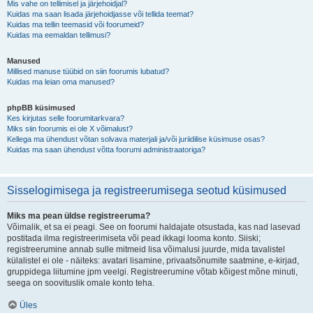
Mis vahe on tellimisel ja järjehoidjal?
Kuidas ma saan lisada järjehoidjasse või tellida teemat?
Kuidas ma tellin teemasid või foorumeid?
Kuidas ma eemaldan tellimusi?
Manused
Millised manuse tüübid on siin foorumis lubatud?
Kuidas ma leian oma manused?
phpBB küsimused
Kes kirjutas selle foorumitarkvara?
Miks siin foorumis ei ole X võimalust?
Kellega ma ühendust võtan solvava materjali ja/või juriidilise küsimuse osas?
Kuidas ma saan ühendust võtta foorumi administraatoriga?
Sisselogimisega ja registreerumisega seotud küsimused
Miks ma pean üldse registreeruma?
Võimalik, et sa ei peagi. See on foorumi haldajate otsustada, kas nad lasevad
postitada ilma registreerimiseta või pead ikkagi looma konto. Siiski;
registreerumine annab sulle mitmeid lisa võimalusi juurde, mida tavalistel
külalistel ei ole - näiteks: avatari lisamine, privaatsõnumite saatmine, e-kirjad,
gruppidega liitumine jpm veelgi. Registreerumine võtab kõigest mõne minuti,
seega on soovituslik omale konto teha.
Üles