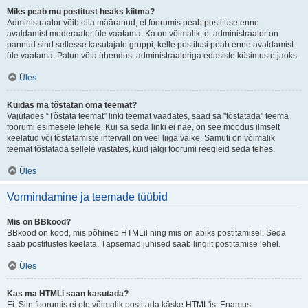
Miks peab mu postitust heaks kiitma?
Administraator võib olla määranud, et foorumis peab postituse enne
avaldamist moderaator üle vaatama. Ka on võimalik, et administraator on
pannud sind sellesse kasutajate gruppi, kelle postitusi peab enne avaldamist
üle vaatama. Palun võta ühendust administraatoriga edasiste küsimuste jaoks.
Üles
Kuidas ma tõstatan oma teemat?
Vajutades “Tõstata teemat” linki teemat vaadates, saad sa "tõstatada" teema
foorumi esimesele lehele. Kui sa seda linki ei näe, on see moodus ilmselt
keelatud või tõstatamiste intervall on veel liiga väike. Samuti on võimalik
teemat tõstatada sellele vastates, kuid jälgi foorumi reegleid seda tehes.
Üles
Vormindamine ja teemade tüübid
Mis on BBkood?
BBkood on kood, mis põhineb HTMLil ning mis on abiks postitamisel. Seda
saab postitustes keelata. Täpsemad juhised saab lingilt postitamise lehel.
Üles
Kas ma HTMLi saan kasutada?
Ei. Siin foorumis ei ole võimalik postitada käske HTML'is. Enamus