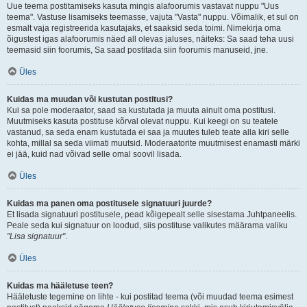
Uue teema postitamiseks kasuta mingis alafoorumis vastavat nuppu "Uus
teema". Vastuse lisamiseks teemasse, vajuta "Vasta" nuppu. Võimalik, et sul on
esmalt vaja registreerida kasutajaks, et saaksid seda toimi. Nimekirja oma
õigustest igas alafoorumis näed all olevas jaluses, näiteks: Sa saad teha uusi
teemasid siin foorumis, Sa saad postitada siin foorumis manuseid, jne.
Üles
Kuidas ma muudan või kustutan postitusi?
Kui sa pole moderaator, saad sa kustutada ja muuta ainult oma postitusi.
Muutmiseks kasuta postituse kõrval olevat nuppu. Kui keegi on su teatele
vastanud, sa seda enam kustutada ei saa ja muutes tuleb teate alla kiri selle
kohta, millal sa seda viimati muutsid. Moderaatorite muutmisest enamasti märki
ei jää, kuid nad võivad selle omal soovil lisada.
Üles
Kuidas ma panen oma postitusele signatuuri juurde?
Et lisada signatuuri postitusele, pead kõigepealt selle sisestama Juhtpaneelis.
Peale seda kui signatuur on loodud, siis postituse valikutes määrama valiku
"Lisa signatuur"
.
Üles
Kuidas ma hääletuse teen?
Hääletuste tegemine on lihte - kui postitad teema (või muudad teema esimest