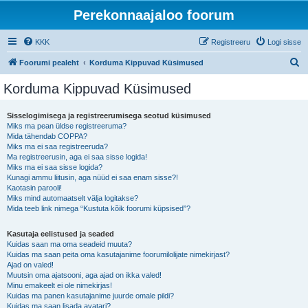
Perekonnaajaloo foorum
KKK
Registreeru
Logi sisse
O
Foorumi pealeht
Korduma Kippuvad Küsimused
t
Korduma Kippuvad Küsimused
s
i
Sisselogimisega ja registreerumisega seotud küsimused
Miks ma pean üldse registreeruma?
Mida tähendab COPPA?
Miks ma ei saa registreeruda?
Ma registreerusin, aga ei saa sisse logida!
Miks ma ei saa sisse logida?
Kunagi ammu liitusin, aga nüüd ei saa enam sisse?!
Kaotasin parooli!
Miks mind automaatselt välja logitakse?
Mida teeb link nimega “Kustuta kõik foorumi küpsised”?
Kasutaja eelistused ja seaded
Kuidas saan ma oma seadeid muuta?
Kuidas ma saan peita oma kasutajanime foorumilolijate nimekirjast?
Ajad on valed!
Muutsin oma ajatsooni, aga ajad on ikka valed!
Minu emakeelt ei ole nimekirjas!
Kuidas ma panen kasutajanime juurde omale pildi?
Kuidas ma saan lisada avatari?