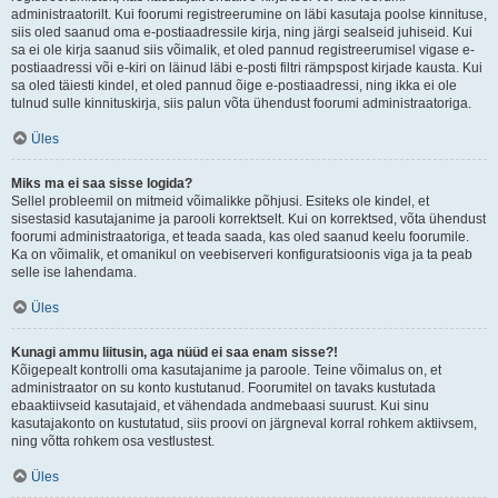
administraatorilt. Kui foorumi registreerumine on läbi kasutaja poolse kinnituse,
siis oled saanud oma e-postiaadressile kirja, ning järgi sealseid juhiseid. Kui
sa ei ole kirja saanud siis võimalik, et oled pannud registreerumisel vigase e-
postiaadressi või e-kiri on läinud läbi e-posti filtri rämpspost kirjade kausta. Kui
sa oled täiesti kindel, et oled pannud õige e-postiaadressi, ning ikka ei ole
tulnud sulle kinnituskirja, siis palun võta ühendust foorumi administraatoriga.
Üles
Miks ma ei saa sisse logida?
Sellel probleemil on mitmeid võimalikke põhjusi. Esiteks ole kindel, et
sisestasid kasutajanime ja parooli korrektselt. Kui on korrektsed, võta ühendust
foorumi administraatoriga, et teada saada, kas oled saanud keelu foorumile.
Ka on võimalik, et omanikul on veebiserveri konfiguratsioonis viga ja ta peab
selle ise lahendama.
Üles
Kunagi ammu liitusin, aga nüüd ei saa enam sisse?!
Kõigepealt kontrolli oma kasutajanime ja paroole. Teine võimalus on, et
administraator on su konto kustutanud. Foorumitel on tavaks kustutada
ebaaktiivseid kasutajaid, et vähendada andmebaasi suurust. Kui sinu
kasutajakonto on kustutatud, siis proovi on järgneval korral rohkem aktiivsem,
ning võtta rohkem osa vestlustest.
Üles