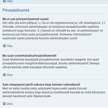
Üles
Privaatsõnumid
Ma ei saa privaatsõnumeid saata!
Siin võib olla kolm põhjust; 1.) Sa ei ole registreerunud ja / või sisseloginud. 2.)
Võimalik, et foorumi administraator on keelanud privaatsõnumite saatmise
funktsiooni kogu foorumis. 3.) Samuti on võimalik ka see, et administraator on
keelanud just Sinul saata privaatsõnumeid. Rohkema informatsiooni
saamiseks tuleks pöörduda foorumi administraatori poole.
Üles
Ma saan soovimatuid privaatsõnumeid!
Saad blokeerida kasutajaid privaatsõnumid, kasutades reegleid. Kui saad
privaatsõnumeid mingilt kindlalt kasutajalt, teavita administraatorit; Nemad
võivad keelata sellel kasutajal sõnumite saatmise.
Üles
Sain rämpsposti ja/või solvava kirja foorumi vahendusel!
Meil on kahju kuulda seda, edasiseks tegevuseks saada foorumi
administraatorile koopia kogu kirjast ja loodetavasti kasutab ta enda käsutuses
olevaid meetmeid selle lõpetamiseks.
Üles