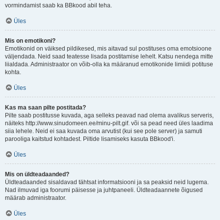
vormindamist saab ka BBkood abil teha.
Üles
Mis on emotikoni?
Emotikonid on väiksed pildikesed, mis aitavad sul postituses oma emotsioone
väljendada. Neid saad teatesse lisada postitamise lehelt. Katsu nendega mitte
liialdada. Administraator on võib-olla ka määranud emotikonide limiidi potituse
kohta.
Üles
Kas ma saan pilte postitada?
Pilte saab postitusse kuvada, aga selleks peavad nad olema avalikus serveris,
näiteks http://www.sinudomeen.ee/minu-pilt.gif. või sa pead need üles laadima
siia lehele. Neid ei saa kuvada oma arvutist (kui see pole server) ja samuti
parooliga kaitstud kohtadest. Piltide lisamiseks kasuta BBkood'i.
Üles
Mis on üldteadaanded?
Üldteadaanded sisaldavad tähtsat informatsiooni ja sa peaksid neid lugema.
Nad ilmuvad iga foorumi päisesse ja juhtpaneeli. Üldteadaannete õigused
määrab administraator.
Üles