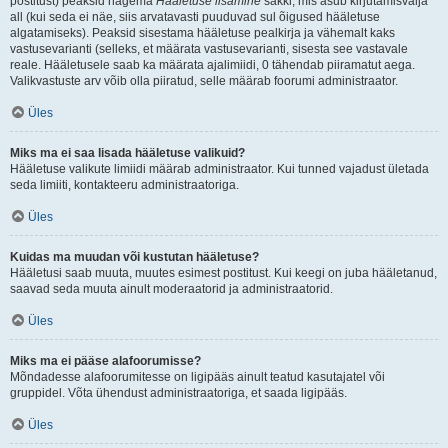
postitust) peaksid nägema
Hääletuse lisamine
sakki, mis asub kirjutamisvälja
all (kui seda ei näe, siis arvatavasti puuduvad sul õigused hääletuse
algatamiseks). Peaksid sisestama hääletuse pealkirja ja vähemalt kaks
vastusevarianti (selleks, et määrata vastusevarianti, sisesta see vastavale
reale. Hääletusele saab ka määrata ajalimiidi, 0 tähendab piiramatut aega.
Valikvastuste arv võib olla piiratud, selle määrab foorumi administraator.
Üles
Miks ma ei saa lisada hääletuse valikuid?
Hääletuse valikute limiidi määrab administraator. Kui tunned vajadust ületada
seda limiiti, kontakteeru administraatoriga.
Üles
Kuidas ma muudan või kustutan hääletuse?
Hääletusi saab muuta, muutes esimest postitust. Kui keegi on juba hääletanud,
saavad seda muuta ainult moderaatorid ja administraatorid.
Üles
Miks ma ei pääse alafoorumisse?
Mõndadesse alafoorumitesse on ligipääs ainult teatud kasutajatel või
gruppidel. Võta ühendust administraatoriga, et saada ligipääs.
Üles