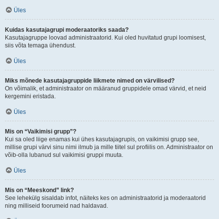
Üles
Kuidas kasutajagrupi moderaatoriks saada?
Kasutajagruppe loovad administraatorid. Kui oled huvitatud grupi loomisest,
siis võta temaga ühendust.
Üles
Miks mõnede kasutajagruppide liikmete nimed on värvilised?
On võimalik, et administraator on määranud gruppidele omad värvid, et neid
kergemini eristada.
Üles
Mis on “Vaikimisi grupp”?
Kui sa oled liige enamas kui ühes kasutajagrupis, on vaikimisi grupp see,
millise grupi värvi sinu nimi ilmub ja mille tiitel sul profiilis on. Administraator on
võib-olla lubanud sul vaikimisi gruppi muuta.
Üles
Mis on “Meeskond” link?
See lehekülg sisaldab infot, näiteks kes on administraatorid ja moderaatorid
ning milliseid foorumeid nad haldavad.