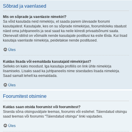
Sõbrad ja vaenlased
Mis on sõprade ja vaenlaste nimekiri?
Sa võid kasutada neid nimekirju, et saada parem ülevaade foorumi
kasutajatest. Kasutajate, kes on su sõprade nimekirjas, foorumiloleku staatust
näed oma juhtpaneelis ja seal saad ka neile kiiresti privaatsõnumi saata.
Olenevalt stiilist on võimalik nende kasutajate postitusi ka esile tõsta. Kui lisad
kasutaja vaenlaste nimekirja, peidetakse nende postitused.
Üles
Kuidas lisada või eemaldada kasutajaid nimekirjast?
Selleks on kaks moodust. Iga kasutaja profiilis on link ühte nimekirja
lisamiseks. Lisaks saad ka juhtpaneelis nime sisestades lisada nimekirja.
Saad samalt lehelt ka eemaldada.
Üles
Foorumitest otsimine
Kuidas saan otsida foorumist või foorumitest?
Sisesta sõna otsinguväljale teemas, foorumis või esilehel. Täiendatud otsingu
saad teemas või foorumis "Täiendatud otsingu" linki vajutades.
Üles