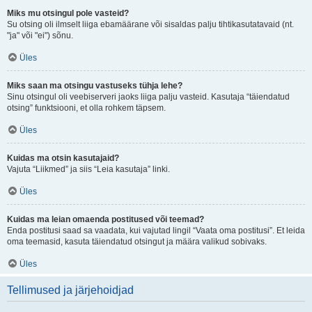
Miks mu otsingul pole vasteid?
Su otsing oli ilmselt liiga ebamäärane või sisaldas palju tihtikasutatavaid (nt.
"ja" või "ei") sõnu.
Üles
Miks saan ma otsingu vastuseks tühja lehe?
Sinu otsingul oli veebiserveri jaoks liiga palju vasteid. Kasutaja “täiendatud
otsing” funktsiooni, et olla rohkem täpsem.
Üles
Kuidas ma otsin kasutajaid?
Vajuta “Liikmed” ja siis “Leia kasutaja” linki.
Üles
Kuidas ma leian omaenda postitused või teemad?
Enda postitusi saad sa vaadata, kui vajutad lingil “Vaata oma postitusi”. Et leida
oma teemasid, kasuta täiendatud otsingut ja määra valikud sobivaks.
Üles
Tellimused ja järjehoidjad