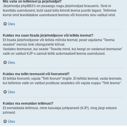
Mis vahe on tellimisel ja järjehoidjal?
Järjehoidja phpBB3's on peaaegu nagu järjehoidjad brauseris. Sind ei
teavitata uuendusest, kuid saad tulla kiiresti teema juurde tagasi. Tellimise
korral sind teavitatakse uuendusest teemas või foorumis sinu valitud viisil.
Üles
Kuidas ma saan lisada järjehoidjasse või tellida teemat?
Et lisada järjehoidjasse või tellida mõnda teemat, pead vajutama “Teema
seaded” menüü linki otsingulahtri kõrval.
Vastates teemasse, kui seade “Teavita mind, kui keegi on vastanud teemasse”
valik on valitud KJP-s samuti tellib automaatselt teema uuendused.
Üles
Kuidas ma tellin teemasid või foorumeid?
Et tellida foorumit, vajuta "Telli foorum" lingile. Et tellida teemat, vasta teemale,
kui tellimise valik on valitud postituse seadetes või vajuta nuppu "Telli teema".
Üles
Kuidas ma eemaldan tellimusi?
Et eemaldada tellimusi, mine kasutaja juhtpaneeli (KJP), ning järgi edasisi
juhiseid.
Üles