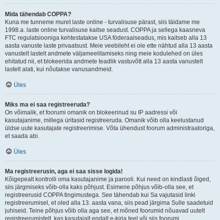
Mida tähendab COPPA?
Kuna me tunneme muret laste online - turvalisuse pärast, siis täidame me
1998.a. laste online turvalisuse kaitse seadust. COPPA ja sellega kaasneva
FTC regulatsiooniga kehtestatakse USA föderaalseadus, mis kaitseb alla 13
aasta vanuste laste privaatsust. Meie veebileht ei ole ette nähtud alla 13 aasta
vanustelt lastelt andmete väljameelitamiseks ning meie kodulehed on üles
ehitatud nii, et blokeerida andmete teadlik vastuvõtt alla 13 aasta vanustelt
lastelt alati, kui nõutakse vanusandmeid.
Üles
Miks ma ei saa registreeruda?
On võimalik, et foorumi omanik on blokeerinud su IP aadressi või
kasutajanime, millega üritasid registreeruda. Omanik võib olla keelustanud
üldse uute kasutajate registreerimise. Võta ühendust foorum administraatoriga,
et saada abi.
Üles
Ma registreerusin, aga ei saa sisse logida!
Kõigepealt kontrolli oma kasutajanime ja parooli. Kui need on kindlasti õiged,
siis järgmiseks võib-olla kaks põhjust. Esimene põhjus võib-olla see, et
registreerusid COPPA tingimustega. See tähendab kui Sa vajutasid linki
registreerumisel, et oled alla 13. aasta vana, siis pead järgima Sulle saadetuid
juhiseid. Teine põhjus võib olla aga see, et mõned foorumid nõuavad uutelt
registreerumistelt, kas kasutajalt endalt e-kirja teel või siis foorumi