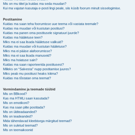
Mis on mu tiitel ja kuidas ma seda muudan?
Kui ma vajutan kasutaja e-posti lingi peale, siis küsib foorum minult sisselogimise.
Postitamine
Kuidas ma saan teha foorumisse uue teema või vastata teemale?
Kuidas ma muudan või kustutan postitusi?
Kuidas ma panen oma postitusele signatuuri juurde?
Kuidas ma hääletuse teen?
Miks ma ei saa lisada hääletuse valikuid?
Kuidas ma muudan või kustutan hääletuse?
Miks ma ei pääse alafoorumisse?
Miks ma ei saa lisada manuseid?
Miks ma hoiatuse sain?
Kuidas ma saan raporteerida postitusest?
Milleks on “Salvesta” nupp postitamise juures?
Miks peab mu postitust heaks kiitma?
Kuidas ma tõstatan oma teemat?
Vormindamine ja teemade tüübid
Mis on BBkood?
Kas ma HTMLi saan kasutada?
Mis on emotikoni?
Kas ma saan pilte postitada?
Mis on üldteadaanded?
Mis on teadeanded?
Mida tähendavad kleebisega märgitud teemad?
Mis on suletud teemad?
Mis on teemaikoonid