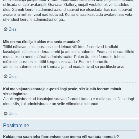
et lisada omale avataripilt: Gravatar, Gallery, mujalt veebilehelt või laadides
üles. Samuti foorumi administraatorid saavad ise otsustada, kas nad lubavad
avatare ja millisel viisil nad lubavad. Kui sa ei saa kasutada avatare, siis võta
ühendust foorumi administraatoriga..
Üles
Mis on mu tiitel ja kuidas ma seda muudan?
Tiitlid näitavad, mitu postitust oled teinud või identfitseerivad kindlaid
kasutajaid, näiteks moderaatoreid ja administraatoreid. Enamasti ei saa tiitleid
muuta, kuna need määrab administraator. Palun ära riku foorumit, tehes
mõttetuid postitusi, et tiitlit kõrgemaks saada. Enamik foorumite
administraatoreid seda ei kannata ja nad madaldavad su postituste arvu.
Üles
Kui ma vajutan kasutaja e-posti lingi peale, siis küsib foorum minult
sisselogimise.
Ainult registreeritud kasutajad saavad foorumi kaudu e-maile saata. Ja sedagi
ainult siis, kui administraator on selle võimaluse lubanud.
Üles
Postitamine
Kuidas ma saan teha foorumisse uue teema või vastata teemale?