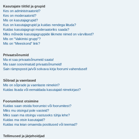
Kasutajate tiitlid ja grupid
Kes on administraatorid?
Kes on moderaatorid?
Mis on kasutajagrupid?
Kus on kasutajagrupid ja kuidas nendega liituda?
Kuidas kasutajagrupi moderaatoriks saada?
Miks mõnede kasutajagruppide liikmete nimed on värvilised?
Mis on “Vaikimisi grupp”?
Mis on “Meeskond” link?
Privaatsõnumid
Ma ei saa privaatsõnumeid saata!
Ma saan soovimatuid privaatsõnumeid!
Sain rämpsposti ja/või solvava kirja foorumi vahendusel!
Sõbrad ja vaenlased
Mis on sõprade ja vaenlaste nimekiri?
Kuidas lisada või eemaldada kasutajaid nimekirjast?
Foorumitest otsimine
Kuidas saan otsida foorumist või foorumitest?
Miks mu otsingul pole vasteid?
Miks saan ma otsingu vastuseks tühja lehe?
Kuidas ma otsin kasutajaid?
Kuidas ma leian omaenda postitused või teemad?
Tellimused ja järjehoidjad