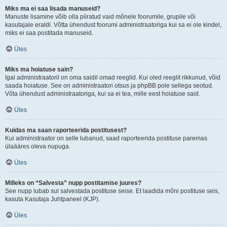
Miks ma ei saa lisada manuseid?
Manuste lisamine võib olla piiratud vaid mõnele foorumile, grupile või
kasutajale eraldi. Võtta ühendust foorumi administraatoriga kui sa ei ole kindel,
miks ei saa postitada manuseid.
Üles
Miks ma hoiatuse sain?
Igal administraatoril on oma saidil omad reeglid. Kui oled reeglit rikkunud, võid
saada hoiatuse. See on administraatori otsus ja phpBB pole sellega seotud.
Võta ühendust administraatoriga, kui sa ei tea, mille eest hoiatuse said.
Üles
Kuidas ma saan raporteerida postitusest?
Kui administraator on selle lubanud, saad raporteerida postituse paremas
ülaääres oleva nupuga.
Üles
Milleks on “Salvesta” nupp postitamise juures?
See nupp lubab sul salvestada postituse seise. Et laadida mõni postituse seis,
kasuta Kasutaja Juhtpaneel (KJP).
Üles