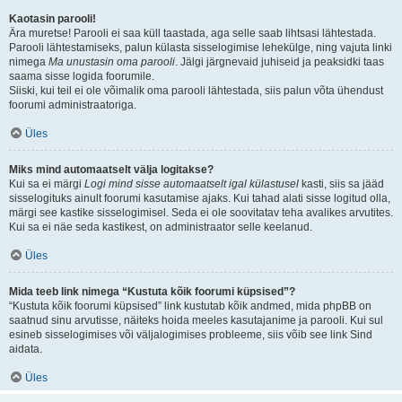
Kaotasin parooli!
Ära muretse! Parooli ei saa küll taastada, aga selle saab lihtsasi lähtestada.
Parooli lähtestamiseks, palun külasta sisselogimise lehekülge, ning vajuta linki
nimega
Ma unustasin oma parooli
. Jälgi järgnevaid juhiseid ja peaksidki taas
saama sisse logida foorumile.
Siiski, kui teil ei ole võimalik oma parooli lähtestada, siis palun võta ühendust
foorumi administraatoriga.
Üles
Miks mind automaatselt välja logitakse?
Kui sa ei märgi
Logi mind sisse automaatselt igal külastusel
kasti, siis sa jääd
sisselogituks ainult foorumi kasutamise ajaks. Kui tahad alati sisse logitud olla,
märgi see kastike sisselogimisel. Seda ei ole soovitatav teha avalikes arvutites.
Kui sa ei näe seda kastikest, on administraator selle keelanud.
Üles
Mida teeb link nimega “Kustuta kõik foorumi küpsised”?
“Kustuta kõik foorumi küpsised” link kustutab kõik andmed, mida phpBB on
saatnud sinu arvutisse, näiteks hoida meeles kasutajanime ja parooli. Kui sul
esineb sisselogimises või väljalogimises probleeme, siis võib see link Sind
aidata.
Üles