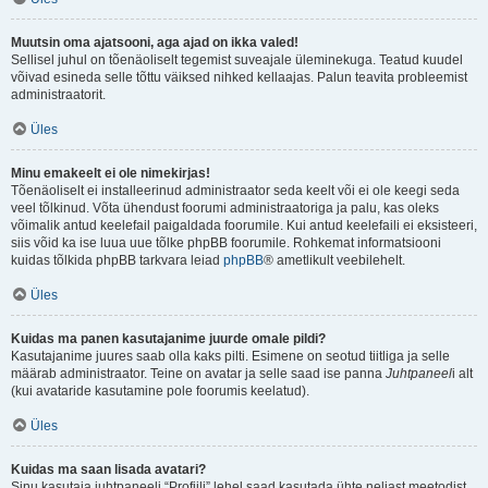
Muutsin oma ajatsooni, aga ajad on ikka valed!
Sellisel juhul on tõenäoliselt tegemist suveajale üleminekuga. Teatud kuudel
võivad esineda selle tõttu väiksed nihked kellaajas. Palun teavita probleemist
administraatorit.
Üles
Minu emakeelt ei ole nimekirjas!
Tõenäoliselt ei installeerinud administraator seda keelt või ei ole keegi seda
veel tõlkinud. Võta ühendust foorumi administraatoriga ja palu, kas oleks
võimalik antud keelefail paigaldada foorumile. Kui antud keelefaili ei eksisteeri,
siis võid ka ise luua uue tõlke phpBB foorumile. Rohkemat informatsiooni
kuidas tõlkida phpBB tarkvara leiad
phpBB
® ametlikult veebilehelt.
Üles
Kuidas ma panen kasutajanime juurde omale pildi?
Kasutajanime juures saab olla kaks pilti. Esimene on seotud tiitliga ja selle
määrab administraator. Teine on avatar ja selle saad ise panna
Juhtpaneel
i alt
(kui avataride kasutamine pole foorumis keelatud).
Üles
Kuidas ma saan lisada avatari?
Sinu kasutaja juhtpaneeli “Profiili” lehel saad kasutada ühte neljast meetodist,