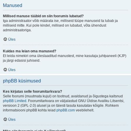
Manused
Millised manuse tüübid on siin foorumis lubatud?
Iga administraator võib määrata ise, milliseid tüüpe manuseid ta lubab ja
milliseid mitte. Kui pole kindel, millised on lubatud, võta ühendust
administraatoriga.
Üles
Kuidas ma leian oma manused?
Et leida nimekiri oma üleslaaditud manustest, mine kasutaja juhtpaneeli (KJP)
ja järgi edasisi juhiseid.
Üles
phpBB küsimused
Kes kirjutas selle foorumitarkvara?
Selle foorumi (muutmata kujul) on tootnud, avaldanud ja õigustega kaitsnud
phpBB Limited
. Foorumitarkvara on väljalastud GNU Üldise Avaliku Litsentsi,
versioon 2 (GPL-2.0) alusel ja on täiesti tasuta kasutatav kõigile. Rohkem
informatsiooni phpBB kohta leiad
phpBB.com
veebilehelt.
Üles