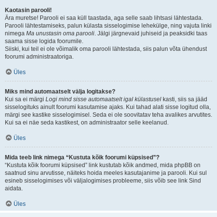
Kaotasin parooli!
Ära muretse! Parooli ei saa küll taastada, aga selle saab lihtsasi lähtestada.
Parooli lähtestamiseks, palun külasta sisselogimise lehekülge, ning vajuta linki
nimega
Ma unustasin oma parooli
. Jälgi järgnevaid juhiseid ja peaksidki taas
saama sisse logida foorumile.
Siiski, kui teil ei ole võimalik oma parooli lähtestada, siis palun võta ühendust
foorumi administraatoriga.
Üles
Miks mind automaatselt välja logitakse?
Kui sa ei märgi
Logi mind sisse automaatselt igal külastusel
kasti, siis sa jääd
sisselogituks ainult foorumi kasutamise ajaks. Kui tahad alati sisse logitud olla,
märgi see kastike sisselogimisel. Seda ei ole soovitatav teha avalikes arvutites.
Kui sa ei näe seda kastikest, on administraator selle keelanud.
Üles
Mida teeb link nimega “Kustuta kõik foorumi küpsised”?
“Kustuta kõik foorumi küpsised” link kustutab kõik andmed, mida phpBB on
saatnud sinu arvutisse, näiteks hoida meeles kasutajanime ja parooli. Kui sul
esineb sisselogimises või väljalogimises probleeme, siis võib see link Sind
aidata.
Üles