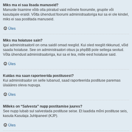
Miks ma ei saa lisada manuseid?
Manuste lisamine võib olla piiratud vaid mõnele foorumile, grupile või
kasutajale eraldi. Võtta ühendust foorumi administraatoriga kui sa ei ole kindel,
miks ei saa postitada manuseid.
Üles
Miks ma hoiatuse sain?
Igal administraatoril on oma saidil omad reeglid. Kui oled reeglit rikkunud, võid
saada hoiatuse. See on administraatori otsus ja phpBB pole sellega seotud.
Võta ühendust administraatoriga, kui sa ei tea, mille eest hoiatuse said.
Üles
Kuidas ma saan raporteerida postitusest?
Kui administraator on selle lubanud, saad raporteerida postituse paremas
ülaääres oleva nupuga.
Üles
Milleks on “Salvesta” nupp postitamise juures?
See nupp lubab sul salvestada postituse seise. Et laadida mõni postituse seis,
kasuta Kasutaja Juhtpaneel (KJP).
Üles