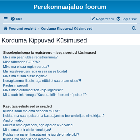
Perekonnaajaloo foorum
KKK
Registreeru
Logi sisse
O
Foorumi pealeht
Korduma Kippuvad Küsimused
t
Korduma Kippuvad Küsimused
s
i
Sisselogimisega ja registreerumisega seotud küsimused
Miks ma pean üldse registreeruma?
Mida tähendab COPPA?
Miks ma ei saa registreeruda?
Ma registreerusin, aga ei saa sisse logida!
Miks ma ei saa sisse logida?
Kunagi ammu liitusin, aga nüüd ei saa enam sisse?!
Kaotasin parooli!
Miks mind automaatselt välja logitakse?
Mida teeb link nimega “Kustuta kõik foorumi küpsised”?
Kasutaja eelistused ja seaded
Kuidas saan ma oma seadeid muuta?
Kuidas ma saan peita oma kasutajanime foorumilolijate nimekirjast?
Ajad on valed!
Muutsin oma ajatsooni, aga ajad on ikka valed!
Minu emakeelt ei ole nimekirjas!
Kuidas ma panen kasutajanime juurde omale pildi?
Kuidas ma saan lisada avatari?