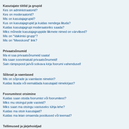
Kasutajate tiitlid ja grupid
Kes on administraatorid?
Kes on moderaatorid?
Mis on kasutajagrupid?
Kus on kasutajagrupid ja kuidas nendega liituda?
Kuidas kasutajagrupi moderaatoriks saada?
Miks mõnede kasutajagruppide liikmete nimed on värvilised?
Mis on “Vaikimisi grupp”?
Mis on “Meeskond” link?
Privaatsõnumid
Ma ei saa privaatsõnumeid saata!
Ma saan soovimatuid privaatsõnumeid!
Sain rämpsposti ja/või solvava kirja foorumi vahendusel!
Sõbrad ja vaenlased
Mis on sõprade ja vaenlaste nimekiri?
Kuidas lisada või eemaldada kasutajaid nimekirjast?
Foorumitest otsimine
Kuidas saan otsida foorumist või foorumitest?
Miks mu otsingul pole vasteid?
Miks saan ma otsingu vastuseks tühja lehe?
Kuidas ma otsin kasutajaid?
Kuidas ma leian omaenda postitused või teemad?
Tellimused ja järjehoidjad