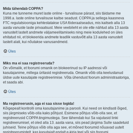
Mida tähendab COPPA?
Kuna me tunneme muret laste online - turvalisuse pärast, siis täidame me
1998.a. laste online turvalisuse kaitse seadust. COPPA ja sellega kaasneva
FTC regulatsiooniga kehtestatakse USA föderaalseadus, mis kaitseb alla 13
aasta vanuste laste privaatsust. Meie veebileht ei ole ette nähtud alla 13 aasta
vanustelt lastelt andmete väljameelitamiseks ning meie kodulehed on üles
ehitatud nii, et blokeerida andmete teadlik vastuvõtt alla 13 aasta vanustelt
lastelt alati, kui nõutakse vanusandmeid.
Üles
Miks ma ei saa registreeruda?
On võimalik, et foorumi omanik on blokeerinud su IP aadressi või
kasutajanime, millega üritasid registreeruda. Omanik võib olla keelustanud
üldse uute kasutajate registreerimise. Võta ühendust foorum administraatoriga,
et saada abi.
Üles
Ma registreerusin, aga ei saa sisse logida!
Kõigepealt kontrolli oma kasutajanime ja parooli. Kui need on kindlasti õiged,
siis järgmiseks võib-olla kaks põhjust. Esimene põhjus võib-olla see, et
registreerusid COPPA tingimustega. See tähendab kui Sa vajutasid linki
registreerumisel, et oled alla 13. aasta vana, siis pead järgima Sulle saadetuid
juhiseid. Teine põhjus võib olla aga see, et mõned foorumid nõuavad uutelt
registreerumistelt, kas kasutajalt endalt e-kirja teel või siis foorumi