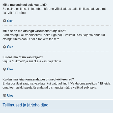
Miks mu otsingul pole vasteid?
Su otsing oli ilmselt liiga ebamäärane või sisaldas palju tihtikasutatavaid (nt.
"ja" või "ei") sõnu.
Üles
Miks saan ma otsingu vastuseks tühja lehe?
Sinu otsingul oli veebiserveri jaoks liiga palju vasteid. Kasutaja “täiendatud
otsing” funktsiooni, et olla rohkem täpsem.
Üles
Kuidas ma otsin kasutajaid?
Vajuta “Liikmed” ja siis “Leia kasutaja” linki.
Üles
Kuidas ma leian omaenda postitused või teemad?
Enda postitusi saad sa vaadata, kui vajutad lingil “Vaata oma postitusi”. Et leida
oma teemasid, kasuta täiendatud otsingut ja määra valikud sobivaks.
Üles
Tellimused ja järjehoidjad