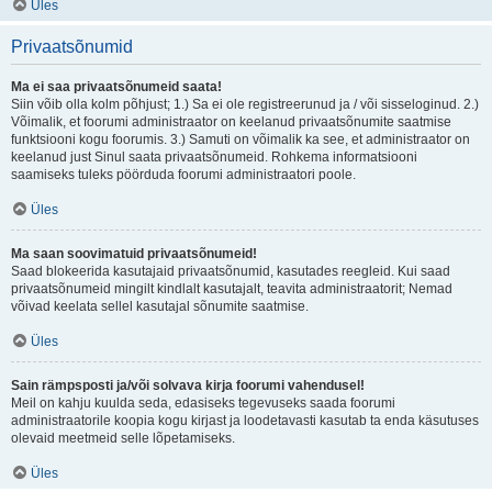
Üles
Privaatsõnumid
Ma ei saa privaatsõnumeid saata!
Siin võib olla kolm põhjust; 1.) Sa ei ole registreerunud ja / või sisseloginud. 2.)
Võimalik, et foorumi administraator on keelanud privaatsõnumite saatmise
funktsiooni kogu foorumis. 3.) Samuti on võimalik ka see, et administraator on
keelanud just Sinul saata privaatsõnumeid. Rohkema informatsiooni
saamiseks tuleks pöörduda foorumi administraatori poole.
Üles
Ma saan soovimatuid privaatsõnumeid!
Saad blokeerida kasutajaid privaatsõnumid, kasutades reegleid. Kui saad
privaatsõnumeid mingilt kindlalt kasutajalt, teavita administraatorit; Nemad
võivad keelata sellel kasutajal sõnumite saatmise.
Üles
Sain rämpsposti ja/või solvava kirja foorumi vahendusel!
Meil on kahju kuulda seda, edasiseks tegevuseks saada foorumi
administraatorile koopia kogu kirjast ja loodetavasti kasutab ta enda käsutuses
olevaid meetmeid selle lõpetamiseks.
Üles