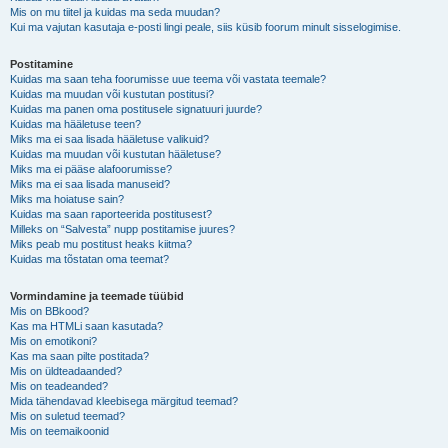
Mis on mu tiitel ja kuidas ma seda muudan?
Kui ma vajutan kasutaja e-posti lingi peale, siis küsib foorum minult sisselogimise.
Postitamine
Kuidas ma saan teha foorumisse uue teema või vastata teemale?
Kuidas ma muudan või kustutan postitusi?
Kuidas ma panen oma postitusele signatuuri juurde?
Kuidas ma hääletuse teen?
Miks ma ei saa lisada hääletuse valikuid?
Kuidas ma muudan või kustutan hääletuse?
Miks ma ei pääse alafoorumisse?
Miks ma ei saa lisada manuseid?
Miks ma hoiatuse sain?
Kuidas ma saan raporteerida postitusest?
Milleks on “Salvesta” nupp postitamise juures?
Miks peab mu postitust heaks kiitma?
Kuidas ma tõstatan oma teemat?
Vormindamine ja teemade tüübid
Mis on BBkood?
Kas ma HTMLi saan kasutada?
Mis on emotikoni?
Kas ma saan pilte postitada?
Mis on üldteadaanded?
Mis on teadeanded?
Mida tähendavad kleebisega märgitud teemad?
Mis on suletud teemad?
Mis on teemaikoonid