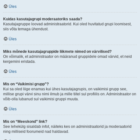
Üles
Kuidas kasutajagrupi moderaatoriks saada?
Kasutajagruppe loovad administraatorid. Kui oled huvitatud grupi loomisest,
siis võta temaga ühendust.
Üles
Miks mõnede kasutajagruppide liikmete nimed on värvilised?
On võimalik, et administraator on määranud gruppidele omad värvid, et neid
kergemini eristada.
Üles
Mis on “Vaikimisi grupp”?
Kui sa oled liige enamas kui ühes kasutajagrupis, on vaikimisi grupp see,
millise grupi värvi sinu nimi ilmub ja mille tiitel sul profiilis on. Administraator on
võib-olla lubanud sul vaikimisi gruppi muuta.
Üles
Mis on “Meeskond” link?
See lehekülg sisaldab infot, näiteks kes on administraatorid ja moderaatorid
ning milliseid foorumeid nad haldavad.