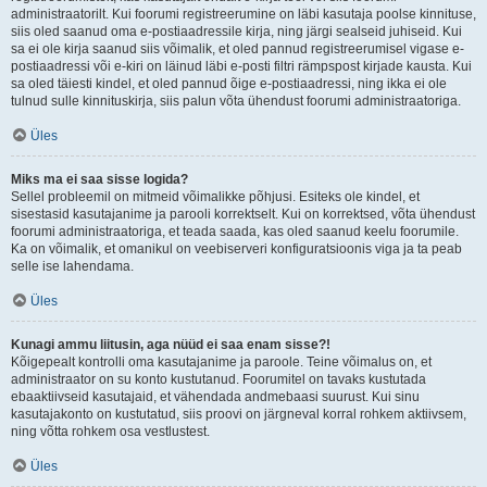
administraatorilt. Kui foorumi registreerumine on läbi kasutaja poolse kinnituse,
siis oled saanud oma e-postiaadressile kirja, ning järgi sealseid juhiseid. Kui
sa ei ole kirja saanud siis võimalik, et oled pannud registreerumisel vigase e-
postiaadressi või e-kiri on läinud läbi e-posti filtri rämpspost kirjade kausta. Kui
sa oled täiesti kindel, et oled pannud õige e-postiaadressi, ning ikka ei ole
tulnud sulle kinnituskirja, siis palun võta ühendust foorumi administraatoriga.
Üles
Miks ma ei saa sisse logida?
Sellel probleemil on mitmeid võimalikke põhjusi. Esiteks ole kindel, et
sisestasid kasutajanime ja parooli korrektselt. Kui on korrektsed, võta ühendust
foorumi administraatoriga, et teada saada, kas oled saanud keelu foorumile.
Ka on võimalik, et omanikul on veebiserveri konfiguratsioonis viga ja ta peab
selle ise lahendama.
Üles
Kunagi ammu liitusin, aga nüüd ei saa enam sisse?!
Kõigepealt kontrolli oma kasutajanime ja paroole. Teine võimalus on, et
administraator on su konto kustutanud. Foorumitel on tavaks kustutada
ebaaktiivseid kasutajaid, et vähendada andmebaasi suurust. Kui sinu
kasutajakonto on kustutatud, siis proovi on järgneval korral rohkem aktiivsem,
ning võtta rohkem osa vestlustest.
Üles