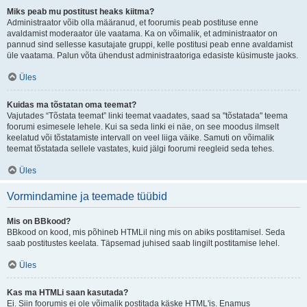
Miks peab mu postitust heaks kiitma?
Administraator võib olla määranud, et foorumis peab postituse enne
avaldamist moderaator üle vaatama. Ka on võimalik, et administraator on
pannud sind sellesse kasutajate gruppi, kelle postitusi peab enne avaldamist
üle vaatama. Palun võta ühendust administraatoriga edasiste küsimuste jaoks.
Üles
Kuidas ma tõstatan oma teemat?
Vajutades “Tõstata teemat” linki teemat vaadates, saad sa "tõstatada" teema
foorumi esimesele lehele. Kui sa seda linki ei näe, on see moodus ilmselt
keelatud või tõstatamiste intervall on veel liiga väike. Samuti on võimalik
teemat tõstatada sellele vastates, kuid jälgi foorumi reegleid seda tehes.
Üles
Vormindamine ja teemade tüübid
Mis on BBkood?
BBkood on kood, mis põhineb HTMLil ning mis on abiks postitamisel. Seda
saab postitustes keelata. Täpsemad juhised saab lingilt postitamise lehel.
Üles
Kas ma HTMLi saan kasutada?
Ei. Siin foorumis ei ole võimalik postitada käske HTML'is. Enamus