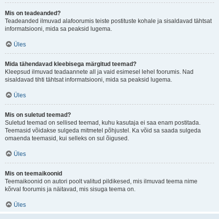
Mis on teadeanded?
Teadeanded ilmuvad alafoorumis teiste postituste kohale ja sisaldavad tähtsat
informatsiooni, mida sa peaksid lugema.
Üles
Mida tähendavad kleebisega märgitud teemad?
Kleepsud ilmuvad teadaannete all ja vaid esimesel lehel foorumis. Nad
sisaldavad tihti tähtsat informatsiooni, mida sa peaksid lugema.
Üles
Mis on suletud teemad?
Suletud teemad on sellised teemad, kuhu kasutaja ei saa enam postitada.
Teemasid võidakse sulgeda mitmetel põhjustel. Ka võid sa saada sulgeda
omaenda teemasid, kui selleks on sul õigused.
Üles
Mis on teemaikoonid
Teemaikoonid on autori poolt valitud pildikesed, mis ilmuvad teema nime
kõrval foorumis ja näitavad, mis sisuga teema on.
Üles