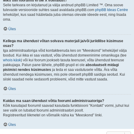
Miks siin foorumis ei ole X võimalust?
Selle tarkvara on kirjutanud ja välja andnud phpBB Limited ™. Oma soove
tulevaste versioonide suhtes saad avaldada phpBB.com
phpBB Ideas Centre
leheküljel, kus saad hääletada juba olemas olevate ideede eest, ning lisada
oma.
Üles
Kellega ma ühendust võtan solvava materjali ja/või juriidilise küsimuse
osas?
Iga administraatoriga võid kontakteeruda kes on “Meeskond” leheküljel välja
toodud. Kui ikka ei saa vastust, võta ühendust domeeninime omanikuga (tee
whois käsk
) või kui foorum jookseb tasuta teenusel, võta ühendust teenuse
pakkujaga. Palun pane tähele, phpBB grupil ei ole
absoluutselt midagi
pistmist nendes küsimustes
ja teda ei saa vastutusele võtta. Ära võta
ühendust nendega küsimuses, mis pole otseselt phpBB saidiga seotud. Kui
siiski saadad neile sedasorti probleemi, võid mitte vastust saada.
Üles
Kuidas ma saan ühendust võtta foorumi administraatoriga?
Kõik kasutajad foorumil saavad kasutada funktsiooni “Kontakt” vormi, juhul kui
see valik on lubatud foorumi administraatori poolt.
Registreeritud liikmetel on võimalik näha ka “Meeskond” linki.
Üles