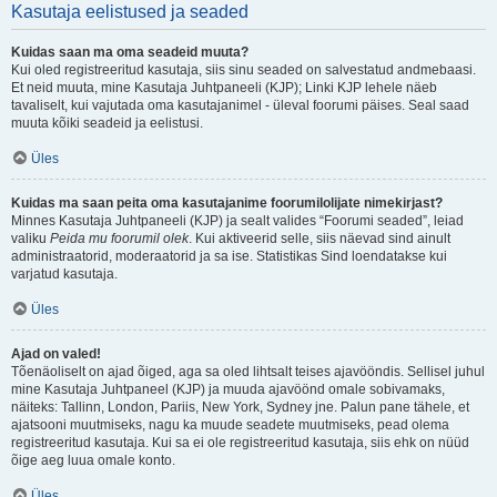
Kasutaja eelistused ja seaded
Kuidas saan ma oma seadeid muuta?
Kui oled registreeritud kasutaja, siis sinu seaded on salvestatud andmebaasi.
Et neid muuta, mine Kasutaja Juhtpaneeli (KJP); Linki KJP lehele näeb
tavaliselt, kui vajutada oma kasutajanimel - üleval foorumi päises. Seal saad
muuta kõiki seadeid ja eelistusi.
Üles
Kuidas ma saan peita oma kasutajanime foorumilolijate nimekirjast?
Minnes Kasutaja Juhtpaneeli (KJP) ja sealt valides “Foorumi seaded”, leiad
valiku
Peida mu foorumil olek
. Kui aktiveerid selle, siis näevad sind ainult
administraatorid, moderaatorid ja sa ise. Statistikas Sind loendatakse kui
varjatud kasutaja.
Üles
Ajad on valed!
Tõenäoliselt on ajad õiged, aga sa oled lihtsalt teises ajavööndis. Sellisel juhul
mine Kasutaja Juhtpaneel (KJP) ja muuda ajavöönd omale sobivamaks,
näiteks: Tallinn, London, Pariis, New York, Sydney jne. Palun pane tähele, et
ajatsooni muutmiseks, nagu ka muude seadete muutmiseks, pead olema
registreeritud kasutaja. Kui sa ei ole registreeritud kasutaja, siis ehk on nüüd
õige aeg luua omale konto.
Üles