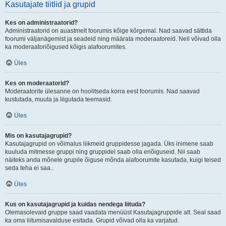
Kasutajate tiitlid ja grupid
Kes on administraatorid?
Administraatorid on auastmelt foorumis kõige kõrgemal. Nad saavad sättida
foorumi väljanägemist ja seadeid ning määrata moderaatoreid. Neil võivad olla
ka moderaatoriõigused kõigis alafoorumites.
Üles
Kes on moderaatorid?
Moderaatorite ülesanne on hoolitseda korra eest foorumis. Nad saavad
kustutada, muuta ja liigutada teemasid.
Üles
Mis on kasutajagrupid?
Kasutajagrupid on võimalus liikmeid gruppidesse jagada. Üks inimene saab
kuuluda mitmesse gruppi ning gruppidel saab olla eriõiguseid. Nii saab
näiteks anda mõnele grupile õiguse mõnda alafoorumite kasutada, kuigi teised
seda teha ei saa..
Üles
Kus on kasutajagrupid ja kuidas nendega liituda?
Olemasolevaid gruppe saad vaadata menüüst Kasutajagruppide alt. Seal saad
ka oma liitumisavalduse esitada. Grupid võivad olla ka varjatud.