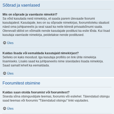
Sõbrad ja vaenlased
Mis on sõprade ja vaenlaste nimekiri?
Sa võid kasutada neid nimekirju, et saada parem ülevaade foorumi
kasutajatest. Kasutajate, kes on su sõprade nimekirjas, foorumiloleku staatust
näed oma juhtpaneelis ja seal saad ka neile kiiresti privaatsõnumi saata.
Olenevalt stiilist on võimalik nende kasutajate postitusi ka esile tõsta. Kui lisad
kasutaja vaenlaste nimekirja, peidetakse nende postitused.
Üles
Kuidas lisada või eemaldada kasutajaid nimekirjast?
Selleks on kaks moodust. Iga kasutaja profiilis on link ühte nimekirja
lisamiseks. Lisaks saad ka juhtpaneelis nime sisestades lisada nimekirja.
Saad samalt lehelt ka eemaldada.
Üles
Foorumitest otsimine
Kuidas saan otsida foorumist või foorumitest?
Sisesta sõna otsinguväljale teemas, foorumis või esilehel. Täiendatud otsingu
saad teemas või foorumis "Täiendatud otsingu" linki vajutades.
Üles