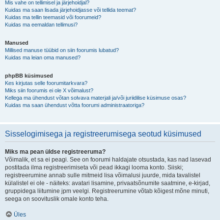
Mis vahe on tellimisel ja järjehoidjal?
Kuidas ma saan lisada järjehoidjasse või tellida teemat?
Kuidas ma tellin teemasid või foorumeid?
Kuidas ma eemaldan tellimusi?
Manused
Millised manuse tüübid on siin foorumis lubatud?
Kuidas ma leian oma manused?
phpBB küsimused
Kes kirjutas selle foorumitarkvara?
Miks siin foorumis ei ole X võimalust?
Kellega ma ühendust võtan solvava materjali ja/või juriidilise küsimuse osas?
Kuidas ma saan ühendust võtta foorumi administraatoriga?
Sisselogimisega ja registreerumisega seotud küsimused
Miks ma pean üldse registreeruma?
Võimalik, et sa ei peagi. See on foorumi haldajate otsustada, kas nad lasevad
postitada ilma registreerimiseta või pead ikkagi looma konto. Siiski;
registreerumine annab sulle mitmeid lisa võimalusi juurde, mida tavalistel
külalistel ei ole - näiteks: avatari lisamine, privaatsõnumite saatmine, e-kirjad,
gruppidega liitumine jpm veelgi. Registreerumine võtab kõigest mõne minuti,
seega on soovituslik omale konto teha.
Üles