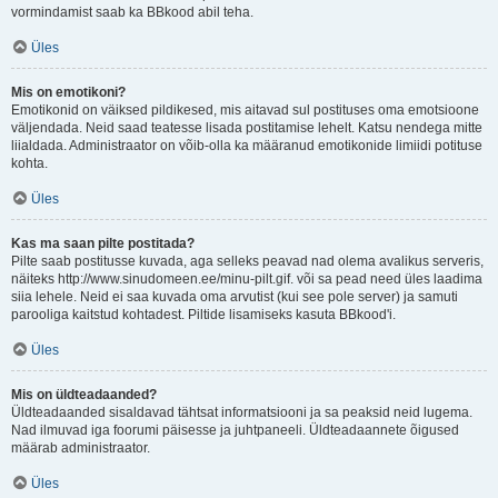
vormindamist saab ka BBkood abil teha.
Üles
Mis on emotikoni?
Emotikonid on väiksed pildikesed, mis aitavad sul postituses oma emotsioone
väljendada. Neid saad teatesse lisada postitamise lehelt. Katsu nendega mitte
liialdada. Administraator on võib-olla ka määranud emotikonide limiidi potituse
kohta.
Üles
Kas ma saan pilte postitada?
Pilte saab postitusse kuvada, aga selleks peavad nad olema avalikus serveris,
näiteks http://www.sinudomeen.ee/minu-pilt.gif. või sa pead need üles laadima
siia lehele. Neid ei saa kuvada oma arvutist (kui see pole server) ja samuti
parooliga kaitstud kohtadest. Piltide lisamiseks kasuta BBkood'i.
Üles
Mis on üldteadaanded?
Üldteadaanded sisaldavad tähtsat informatsiooni ja sa peaksid neid lugema.
Nad ilmuvad iga foorumi päisesse ja juhtpaneeli. Üldteadaannete õigused
määrab administraator.
Üles