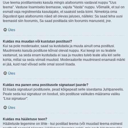
Uue teema postitamiseks kasuta mingis alafoorumis vastavat nuppu "Uus
teema". Vastuse lisamiseks teemasse, vajuta "Vasta" nuppu. Võimalik, et sul on
esmalt vaja registreerida kasutajaks, et saaksid seda toimi. Nimekirja oma
õigustest igas alafoorumis näed all olevas jaluses, näiteks: Sa saad teha uusi
teemasid siin foorumis, Sa saad postitada siin foorumis manuseid, jne.
Üles
Kuidas ma muudan või kustutan postitusi?
Kui sa pole moderaator, saad sa kustutada ja muuta ainult oma postitusi.
Muutmiseks kasuta postituse kõrval olevat nuppu. Kui keegi on su teatele
vastanud, sa seda enam kustutada ei saa ja muutes tuleb teate alla kiri selle
kohta, millal sa seda viimati muutsid. Moderaatorite muutmisest enamasti märki
ei jää, kuid nad võivad selle omal soovil lisada.
Üles
Kuidas ma panen oma postitusele signatuuri juurde?
Et lisada signatuuri postitusele, pead kõigepealt selle sisestama Juhtpaneelis.
Peale seda kui signatuur on loodud, siis postituse valikutes määrama valiku
"Lisa signatuur"
.
Üles
Kuidas ma hääletuse teen?
Hääletuste tegemine on lihte - kui postitad teema (või muudad teema esimest