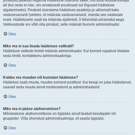
postitust) peaksid nägema
Hääletuse lisamine
sakki, mis asub kirjutamisvälja
all (kui seda ei näe, siis arvatavasti puuduvad sul õigused hääletuse
algatamiseks). Peaksid sisestama hääletuse pealkirja ja vähemalt kaks
vastusevarianti (selleks, et määrata vastusevarianti, sisesta see vastavale
reale. Hääletusele saab ka määrata ajalimiidi, 0 tähendab piiramatut aega.
Valikvastuste arv võib olla piiratud, selle määrab foorumi administraator.
Üles
Miks ma ei saa lisada hääletuse valikuid?
Hääletuse valikute limiidi määrab administraator. Kui tunned vajadust ületada
seda limiiti, kontakteeru administraatoriga.
Üles
Kuidas ma muudan või kustutan hääletuse?
Hääletusi saab muuta, muutes esimest postitust. Kui keegi on juba hääletanud,
saavad seda muuta ainult moderaatorid ja administraatorid.
Üles
Miks ma ei pääse alafoorumisse?
Mõndadesse alafoorumitesse on ligipääs ainult teatud kasutajatel või
gruppidel. Võta ühendust administraatoriga, et saada ligipääs.
Üles