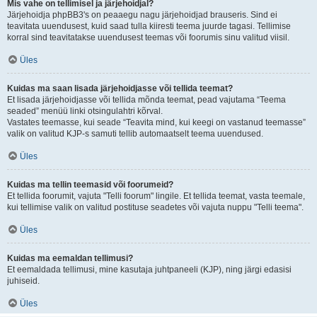
Mis vahe on tellimisel ja järjehoidjal?
Järjehoidja phpBB3's on peaaegu nagu järjehoidjad brauseris. Sind ei
teavitata uuendusest, kuid saad tulla kiiresti teema juurde tagasi. Tellimise
korral sind teavitatakse uuendusest teemas või foorumis sinu valitud viisil.
Üles
Kuidas ma saan lisada järjehoidjasse või tellida teemat?
Et lisada järjehoidjasse või tellida mõnda teemat, pead vajutama “Teema
seaded” menüü linki otsingulahtri kõrval.
Vastates teemasse, kui seade “Teavita mind, kui keegi on vastanud teemasse”
valik on valitud KJP-s samuti tellib automaatselt teema uuendused.
Üles
Kuidas ma tellin teemasid või foorumeid?
Et tellida foorumit, vajuta "Telli foorum" lingile. Et tellida teemat, vasta teemale,
kui tellimise valik on valitud postituse seadetes või vajuta nuppu "Telli teema".
Üles
Kuidas ma eemaldan tellimusi?
Et eemaldada tellimusi, mine kasutaja juhtpaneeli (KJP), ning järgi edasisi
juhiseid.
Üles