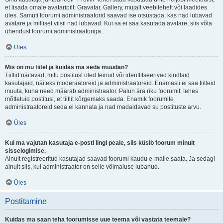
et lisada omale avataripilt: Gravatar, Gallery, mujalt veebilehelt või laadides
üles. Samuti foorumi administraatorid saavad ise otsustada, kas nad lubavad
avatare ja millisel viisil nad lubavad. Kui sa ei saa kasutada avatare, siis võta
ühendust foorumi administraatoriga..
Üles
Mis on mu tiitel ja kuidas ma seda muudan?
Tiitlid näitavad, mitu postitust oled teinud või identfitseerivad kindlaid
kasutajaid, näiteks moderaatoreid ja administraatoreid. Enamasti ei saa tiitleid
muuta, kuna need määrab administraator. Palun ära riku foorumit, tehes
mõttetuid postitusi, et tiitlit kõrgemaks saada. Enamik foorumite
administraatoreid seda ei kannata ja nad madaldavad su postituste arvu.
Üles
Kui ma vajutan kasutaja e-posti lingi peale, siis küsib foorum minult
sisselogimise.
Ainult registreeritud kasutajad saavad foorumi kaudu e-maile saata. Ja sedagi
ainult siis, kui administraator on selle võimaluse lubanud.
Üles
Postitamine
Kuidas ma saan teha foorumisse uue teema või vastata teemale?