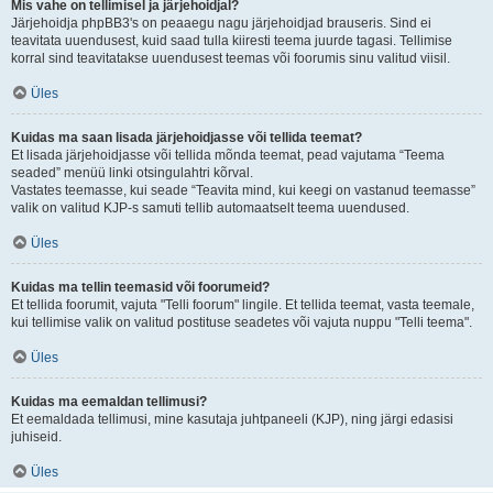
Mis vahe on tellimisel ja järjehoidjal?
Järjehoidja phpBB3's on peaaegu nagu järjehoidjad brauseris. Sind ei
teavitata uuendusest, kuid saad tulla kiiresti teema juurde tagasi. Tellimise
korral sind teavitatakse uuendusest teemas või foorumis sinu valitud viisil.
Üles
Kuidas ma saan lisada järjehoidjasse või tellida teemat?
Et lisada järjehoidjasse või tellida mõnda teemat, pead vajutama “Teema
seaded” menüü linki otsingulahtri kõrval.
Vastates teemasse, kui seade “Teavita mind, kui keegi on vastanud teemasse”
valik on valitud KJP-s samuti tellib automaatselt teema uuendused.
Üles
Kuidas ma tellin teemasid või foorumeid?
Et tellida foorumit, vajuta "Telli foorum" lingile. Et tellida teemat, vasta teemale,
kui tellimise valik on valitud postituse seadetes või vajuta nuppu "Telli teema".
Üles
Kuidas ma eemaldan tellimusi?
Et eemaldada tellimusi, mine kasutaja juhtpaneeli (KJP), ning järgi edasisi
juhiseid.
Üles