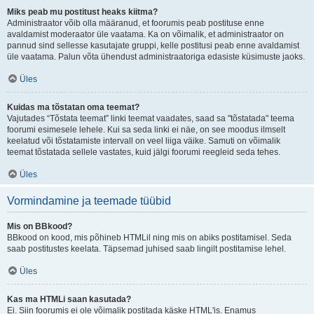
Miks peab mu postitust heaks kiitma?
Administraator võib olla määranud, et foorumis peab postituse enne
avaldamist moderaator üle vaatama. Ka on võimalik, et administraator on
pannud sind sellesse kasutajate gruppi, kelle postitusi peab enne avaldamist
üle vaatama. Palun võta ühendust administraatoriga edasiste küsimuste jaoks.
Üles
Kuidas ma tõstatan oma teemat?
Vajutades “Tõstata teemat” linki teemat vaadates, saad sa "tõstatada" teema
foorumi esimesele lehele. Kui sa seda linki ei näe, on see moodus ilmselt
keelatud või tõstatamiste intervall on veel liiga väike. Samuti on võimalik
teemat tõstatada sellele vastates, kuid jälgi foorumi reegleid seda tehes.
Üles
Vormindamine ja teemade tüübid
Mis on BBkood?
BBkood on kood, mis põhineb HTMLil ning mis on abiks postitamisel. Seda
saab postitustes keelata. Täpsemad juhised saab lingilt postitamise lehel.
Üles
Kas ma HTMLi saan kasutada?
Ei. Siin foorumis ei ole võimalik postitada käske HTML'is. Enamus