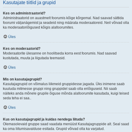
Kasutajate tiitlid ja grupid
Kes on administraatorid?
Administraatorid on auastmelt foorumis kõige kõrgemal. Nad saavad sättida
foorumi väljanägemist ja seadeid ning määrata moderaatoreid. Neil võivad olla
ka moderaatoriõigused kõigis alafoorumites.
Üles
Kes on moderaatorid?
Moderaatorite ülesanne on hoolitseda korra eest foorumis. Nad saavad
kustutada, muuta ja liigutada teemasid.
Üles
Mis on kasutajagrupid?
Kasutajagrupid on võimalus liikmeid gruppidesse jagada. Üks inimene saab
kuuluda mitmesse gruppi ning gruppidel saab olla eriõiguseid. Nii saab
näiteks anda mõnele grupile õiguse mõnda alafoorumite kasutada, kuigi teised
seda teha ei saa..
Üles
Kus on kasutajagrupid ja kuidas nendega liituda?
Olemasolevaid gruppe saad vaadata menüüst Kasutajagruppide alt. Seal saad
ka oma liitumisavalduse esitada. Grupid võivad olla ka varjatud.