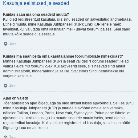
Kasutaja eelistused ja seaded
Kuidas saan ma oma seadeid muuta?
Kui oled registreeritud kasutaja, siis sinu seaded on salvestatud andmebaasi.
Et neid muuta, mine Kasutaja Juhtpaneeli (KJP); Linki KJP lehele näeb
tavaliselt, kui vajutada oma kasutajanimel - üleval foorumi päises. Seal saad
muuta kõiki seadeid ja eelistusi.
Üles
Kuidas ma saan peita oma kasutajanime foorumilolijate nimekirjast?
Minnes Kasutaja Juhtpaneeli (KJP) ja sealt valides “Foorumi seaded”, leiad
valiku
Peida mu foorumil olek
. Kui aktiveerid selle, siis näevad sind ainult
administraatorid, moderaatorid ja sa ise. Statistikas Sind loendatakse kui
varjatud kasutaja.
Üles
Ajad on valed!
Tõenäoliselt on ajad õiged, aga sa oled lihtsalt teises ajavööndis. Sellisel juhul
mine Kasutaja Juhtpaneel (KJP) ja muuda ajavöönd omale sobivamaks,
näiteks: Tallinn, London, Pariis, New York, Sydney jne. Palun pane tähele, et
ajatsooni muutmiseks, nagu ka muude seadete muutmiseks, pead olema
registreeritud kasutaja. Kui sa ei ole registreeritud kasutaja, siis ehk on nüüd
õige aeg luua omale konto.
Üles