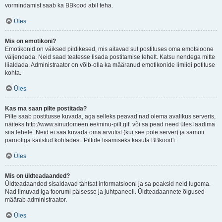
vormindamist saab ka BBkood abil teha.
Üles
Mis on emotikoni?
Emotikonid on väiksed pildikesed, mis aitavad sul postituses oma emotsioone
väljendada. Neid saad teatesse lisada postitamise lehelt. Katsu nendega mitte
liialdada. Administraator on võib-olla ka määranud emotikonide limiidi potituse
kohta.
Üles
Kas ma saan pilte postitada?
Pilte saab postitusse kuvada, aga selleks peavad nad olema avalikus serveris,
näiteks http://www.sinudomeen.ee/minu-pilt.gif. või sa pead need üles laadima
siia lehele. Neid ei saa kuvada oma arvutist (kui see pole server) ja samuti
parooliga kaitstud kohtadest. Piltide lisamiseks kasuta BBkood'i.
Üles
Mis on üldteadaanded?
Üldteadaanded sisaldavad tähtsat informatsiooni ja sa peaksid neid lugema.
Nad ilmuvad iga foorumi päisesse ja juhtpaneeli. Üldteadaannete õigused
määrab administraator.
Üles