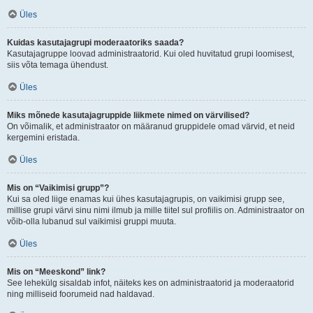
Üles
Kuidas kasutajagrupi moderaatoriks saada?
Kasutajagruppe loovad administraatorid. Kui oled huvitatud grupi loomisest,
siis võta temaga ühendust.
Üles
Miks mõnede kasutajagruppide liikmete nimed on värvilised?
On võimalik, et administraator on määranud gruppidele omad värvid, et neid
kergemini eristada.
Üles
Mis on “Vaikimisi grupp”?
Kui sa oled liige enamas kui ühes kasutajagrupis, on vaikimisi grupp see,
millise grupi värvi sinu nimi ilmub ja mille tiitel sul profiilis on. Administraator on
võib-olla lubanud sul vaikimisi gruppi muuta.
Üles
Mis on “Meeskond” link?
See lehekülg sisaldab infot, näiteks kes on administraatorid ja moderaatorid
ning milliseid foorumeid nad haldavad.