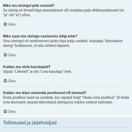
Miks mu otsingul pole vasteid?
Su otsing oli ilmselt liiga ebamäärane või sisaldas palju tihtikasutatavaid (nt.
"ja" või "ei") sõnu.
Üles
Miks saan ma otsingu vastuseks tühja lehe?
Sinu otsingul oli veebiserveri jaoks liiga palju vasteid. Kasutaja “täiendatud
otsing” funktsiooni, et olla rohkem täpsem.
Üles
Kuidas ma otsin kasutajaid?
Vajuta “Liikmed” ja siis “Leia kasutaja” linki.
Üles
Kuidas ma leian omaenda postitused või teemad?
Enda postitusi saad sa vaadata, kui vajutad lingil “Vaata oma postitusi”. Et leida
oma teemasid, kasuta täiendatud otsingut ja määra valikud sobivaks.
Üles
Tellimused ja järjehoidjad