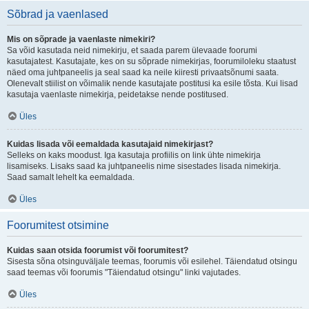
Sõbrad ja vaenlased
Mis on sõprade ja vaenlaste nimekiri?
Sa võid kasutada neid nimekirju, et saada parem ülevaade foorumi
kasutajatest. Kasutajate, kes on su sõprade nimekirjas, foorumiloleku staatust
näed oma juhtpaneelis ja seal saad ka neile kiiresti privaatsõnumi saata.
Olenevalt stiilist on võimalik nende kasutajate postitusi ka esile tõsta. Kui lisad
kasutaja vaenlaste nimekirja, peidetakse nende postitused.
Üles
Kuidas lisada või eemaldada kasutajaid nimekirjast?
Selleks on kaks moodust. Iga kasutaja profiilis on link ühte nimekirja
lisamiseks. Lisaks saad ka juhtpaneelis nime sisestades lisada nimekirja.
Saad samalt lehelt ka eemaldada.
Üles
Foorumitest otsimine
Kuidas saan otsida foorumist või foorumitest?
Sisesta sõna otsinguväljale teemas, foorumis või esilehel. Täiendatud otsingu
saad teemas või foorumis "Täiendatud otsingu" linki vajutades.
Üles