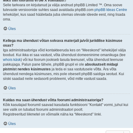
Miks siin foorumis ei ole X võimalust?
Selle tarkvara on kirjutanud ja välja andnud phpBB Limited ™. Oma soove
tulevaste versioonide suhtes saad avaldada phpBB.com
phpBB Ideas Centre
leheküljel, kus saad hääletada juba olemas olevate ideede eest, ning lisada
oma.
Üles
Kellega ma ühendust võtan solvava materjali ja/või juriidilise küsimuse
osas?
Iga administraatoriga võid kontakteeruda kes on “Meeskond” leheküljel välja
toodud. Kui ikka ei saa vastust, võta ühendust domeeninime omanikuga (tee
whois käsk
) või kui foorum jookseb tasuta teenusel, võta ühendust teenuse
pakkujaga. Palun pane tähele, phpBB grupil ei ole
absoluutselt midagi
pistmist nendes küsimustes
ja teda ei saa vastutusele võtta. Ära võta
ühendust nendega küsimuses, mis pole otseselt phpBB saidiga seotud. Kui
siiski saadad neile sedasorti probleemi, võid mitte vastust saada.
Üles
Kuidas ma saan ühendust võtta foorumi administraatoriga?
Kõik kasutajad foorumil saavad kasutada funktsiooni “Kontakt” vormi, juhul kui
see valik on lubatud foorumi administraatori poolt.
Registreeritud liikmetel on võimalik näha ka “Meeskond” linki.
Üles