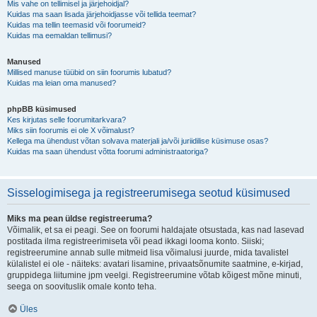
Mis vahe on tellimisel ja järjehoidjal?
Kuidas ma saan lisada järjehoidjasse või tellida teemat?
Kuidas ma tellin teemasid või foorumeid?
Kuidas ma eemaldan tellimusi?
Manused
Millised manuse tüübid on siin foorumis lubatud?
Kuidas ma leian oma manused?
phpBB küsimused
Kes kirjutas selle foorumitarkvara?
Miks siin foorumis ei ole X võimalust?
Kellega ma ühendust võtan solvava materjali ja/või juriidilise küsimuse osas?
Kuidas ma saan ühendust võtta foorumi administraatoriga?
Sisselogimisega ja registreerumisega seotud küsimused
Miks ma pean üldse registreeruma?
Võimalik, et sa ei peagi. See on foorumi haldajate otsustada, kas nad lasevad
postitada ilma registreerimiseta või pead ikkagi looma konto. Siiski;
registreerumine annab sulle mitmeid lisa võimalusi juurde, mida tavalistel
külalistel ei ole - näiteks: avatari lisamine, privaatsõnumite saatmine, e-kirjad,
gruppidega liitumine jpm veelgi. Registreerumine võtab kõigest mõne minuti,
seega on soovituslik omale konto teha.
Üles