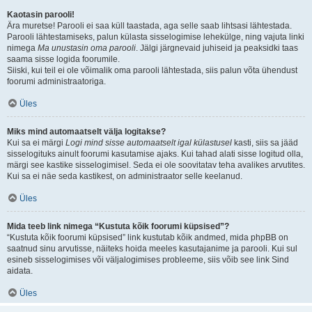
Kaotasin parooli!
Ära muretse! Parooli ei saa küll taastada, aga selle saab lihtsasi lähtestada.
Parooli lähtestamiseks, palun külasta sisselogimise lehekülge, ning vajuta linki
nimega
Ma unustasin oma parooli
. Jälgi järgnevaid juhiseid ja peaksidki taas
saama sisse logida foorumile.
Siiski, kui teil ei ole võimalik oma parooli lähtestada, siis palun võta ühendust
foorumi administraatoriga.
Üles
Miks mind automaatselt välja logitakse?
Kui sa ei märgi
Logi mind sisse automaatselt igal külastusel
kasti, siis sa jääd
sisselogituks ainult foorumi kasutamise ajaks. Kui tahad alati sisse logitud olla,
märgi see kastike sisselogimisel. Seda ei ole soovitatav teha avalikes arvutites.
Kui sa ei näe seda kastikest, on administraator selle keelanud.
Üles
Mida teeb link nimega “Kustuta kõik foorumi küpsised”?
“Kustuta kõik foorumi küpsised” link kustutab kõik andmed, mida phpBB on
saatnud sinu arvutisse, näiteks hoida meeles kasutajanime ja parooli. Kui sul
esineb sisselogimises või väljalogimises probleeme, siis võib see link Sind
aidata.
Üles