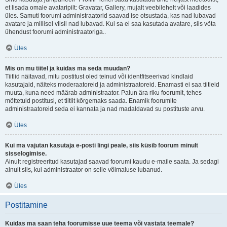
et lisada omale avataripilt: Gravatar, Gallery, mujalt veebilehelt või laadides
üles. Samuti foorumi administraatorid saavad ise otsustada, kas nad lubavad
avatare ja millisel viisil nad lubavad. Kui sa ei saa kasutada avatare, siis võta
ühendust foorumi administraatoriga..
Üles
Mis on mu tiitel ja kuidas ma seda muudan?
Tiitlid näitavad, mitu postitust oled teinud või identfitseerivad kindlaid
kasutajaid, näiteks moderaatoreid ja administraatoreid. Enamasti ei saa tiitleid
muuta, kuna need määrab administraator. Palun ära riku foorumit, tehes
mõttetuid postitusi, et tiitlit kõrgemaks saada. Enamik foorumite
administraatoreid seda ei kannata ja nad madaldavad su postituste arvu.
Üles
Kui ma vajutan kasutaja e-posti lingi peale, siis küsib foorum minult
sisselogimise.
Ainult registreeritud kasutajad saavad foorumi kaudu e-maile saata. Ja sedagi
ainult siis, kui administraator on selle võimaluse lubanud.
Üles
Postitamine
Kuidas ma saan teha foorumisse uue teema või vastata teemale?