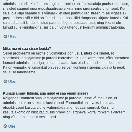
administraatorilt. Kui foorumi registreerumine on läbi kasutaja poolse kinnituse,
siis oled saanud oma e-postiaadressile kirja, ning järgi sealseid juhiseid. Kui
sa ei ole kirja saanud siis võimalik, et oled pannud registreerumisel vigase e-
postiaadressi või e-kiri on läinud läbi e-posti filtri rämpspost kirjade kausta. Kui
sa oled täiesti kindel, et oled pannud õige e-postiaadressi, ning ikka ei ole
tulnud sulle kinnituskirja, siis palun võta ühendust foorumi administraatoriga.
Üles
Miks ma ei saa sisse logida?
Sellel probleemil on mitmeid võimalikke põhjusi. Esiteks ole kindel, et
sisestasid kasutajanime ja parooli korrektselt. Kui on korrektsed, võta ühendust
foorumi administraatoriga, et teada saada, kas oled saanud keelu foorumile.
Ka on võimalik, et omanikul on veebiserveri konfiguratsioonis viga ja ta peab
selle ise lahendama.
Üles
Kunagi ammu liitusin, aga nüüd ei saa enam sisse?!
Kõigepealt kontrolli oma kasutajanime ja paroole. Teine võimalus on, et
administraator on su konto kustutanud. Foorumitel on tavaks kustutada
ebaaktiivseid kasutajaid, et vähendada andmebaasi suurust. Kui sinu
kasutajakonto on kustutatud, siis proovi on järgneval korral rohkem aktiivsem,
ning võtta rohkem osa vestlustest.
Üles