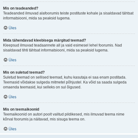
Mis on teadeanded?
Teadeanded ilmuvad alafoorumis teiste postituste kohale ja sisaldavad tähtsat
informatsiooni, mida sa peaksid lugema.
Üles
Mida tähendavad kleebisega märgitud teemad?
Kleepsud ilmuvad teadaannete all ja vaid esimesel lehel foorumis. Nad
sisaldavad tihti tähtsat informatsiooni, mida sa peaksid lugema.
Üles
Mis on suletud teemad?
Suletud teemad on sellised teemad, kuhu kasutaja ei saa enam postitada.
Teemasid võidakse sulgeda mitmetel põhjustel. Ka võid sa saada sulgeda
omaenda teemasid, kui selleks on sul õigused.
Üles
Mis on teemaikoonid
Teemaikoonid on autori poolt valitud pildikesed, mis ilmuvad teema nime
kõrval foorumis ja näitavad, mis sisuga teema on.
Üles