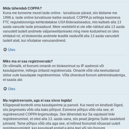
Mida tähendab COPPA?
Kuna me tunneme muret laste online - turvalisuse pärast, siis täidame me
1998.a. laste online turvalisuse kaitse seadust. COPPA ja sellega kaasneva
FTC regulatsiooniga kehtestatakse USA föderaalseadus, mis kaitseb alla 13
aasta vanuste laste privaatsust. Meie veebileht ei ole ette nähtud alla 13 aasta
vanustelt lastelt andmete väljameelitamiseks ning meie kodulehed on üles
ehitatud nii, et blokeerida andmete teadlik vastuvõtt alla 13 aasta vanustelt
lastelt alati, kui nõutakse vanusandmeid.
Üles
Miks ma ei saa registreeruda?
On võimalik, et foorumi omanik on blokeerinud su IP aadressi või
kasutajanime, millega üritasid registreeruda. Omanik võib olla keelustanud
üldse uute kasutajate registreerimise. Võta ühendust foorum administraatoriga,
et saada abi.
Üles
Ma registreerusin, aga ei saa sisse logida!
Kõigepealt kontrolli oma kasutajanime ja parooli. Kui need on kindlasti õiged,
siis järgmiseks võib-olla kaks põhjust. Esimene põhjus võib-olla see, et
registreerusid COPPA tingimustega. See tähendab kui Sa vajutasid linki
registreerumisel, et oled alla 13. aasta vana, siis pead järgima Sulle saadetuid
juhiseid. Teine põhjus võib olla aga see, et mõned foorumid nõuavad uutelt
registreerumistelt, kas kasutajalt endalt e-kirja teel või siis foorumi