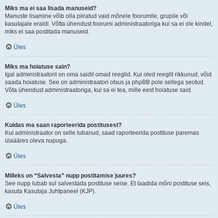
Miks ma ei saa lisada manuseid?
Manuste lisamine võib olla piiratud vaid mõnele foorumile, grupile või
kasutajale eraldi. Võtta ühendust foorumi administraatoriga kui sa ei ole kindel,
miks ei saa postitada manuseid.
Üles
Miks ma hoiatuse sain?
Igal administraatoril on oma saidil omad reeglid. Kui oled reeglit rikkunud, võid
saada hoiatuse. See on administraatori otsus ja phpBB pole sellega seotud.
Võta ühendust administraatoriga, kui sa ei tea, mille eest hoiatuse said.
Üles
Kuidas ma saan raporteerida postitusest?
Kui administraator on selle lubanud, saad raporteerida postituse paremas
ülaääres oleva nupuga.
Üles
Milleks on “Salvesta” nupp postitamise juures?
See nupp lubab sul salvestada postituse seise. Et laadida mõni postituse seis,
kasuta Kasutaja Juhtpaneel (KJP).
Üles