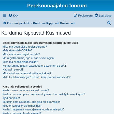
Perekonnaajaloo foorum
KKK
Registreeru
Logi sisse
O
Foorumi pealeht
Korduma Kippuvad Küsimused
t
Korduma Kippuvad Küsimused
s
i
Sisselogimisega ja registreerumisega seotud küsimused
Miks ma pean üldse registreeruma?
Mida tähendab COPPA?
Miks ma ei saa registreeruda?
Ma registreerusin, aga ei saa sisse logida!
Miks ma ei saa sisse logida?
Kunagi ammu liitusin, aga nüüd ei saa enam sisse?!
Kaotasin parooli!
Miks mind automaatselt välja logitakse?
Mida teeb link nimega “Kustuta kõik foorumi küpsised”?
Kasutaja eelistused ja seaded
Kuidas saan ma oma seadeid muuta?
Kuidas ma saan peita oma kasutajanime foorumilolijate nimekirjast?
Ajad on valed!
Muutsin oma ajatsooni, aga ajad on ikka valed!
Minu emakeelt ei ole nimekirjas!
Kuidas ma panen kasutajanime juurde omale pildi?
Kuidas ma saan lisada avatari?