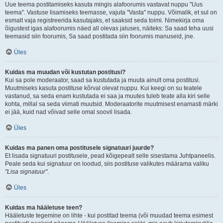
Uue teema postitamiseks kasuta mingis alafoorumis vastavat nuppu "Uus
teema". Vastuse lisamiseks teemasse, vajuta "Vasta" nuppu. Võimalik, et sul on
esmalt vaja registreerida kasutajaks, et saaksid seda toimi. Nimekirja oma
õigustest igas alafoorumis näed all olevas jaluses, näiteks: Sa saad teha uusi
teemasid siin foorumis, Sa saad postitada siin foorumis manuseid, jne.
Üles
Kuidas ma muudan või kustutan postitusi?
Kui sa pole moderaator, saad sa kustutada ja muuta ainult oma postitusi.
Muutmiseks kasuta postituse kõrval olevat nuppu. Kui keegi on su teatele
vastanud, sa seda enam kustutada ei saa ja muutes tuleb teate alla kiri selle
kohta, millal sa seda viimati muutsid. Moderaatorite muutmisest enamasti märki
ei jää, kuid nad võivad selle omal soovil lisada.
Üles
Kuidas ma panen oma postitusele signatuuri juurde?
Et lisada signatuuri postitusele, pead kõigepealt selle sisestama Juhtpaneelis.
Peale seda kui signatuur on loodud, siis postituse valikutes määrama valiku
"Lisa signatuur"
.
Üles
Kuidas ma hääletuse teen?
Hääletuste tegemine on lihte - kui postitad teema (või muudad teema esimest