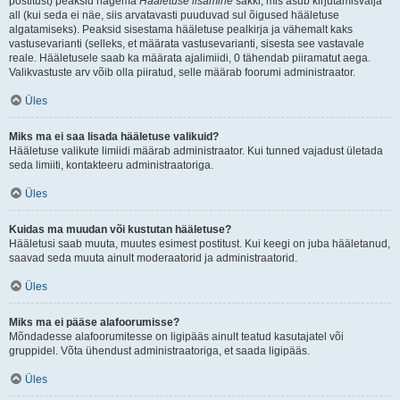
postitust) peaksid nägema
Hääletuse lisamine
sakki, mis asub kirjutamisvälja
all (kui seda ei näe, siis arvatavasti puuduvad sul õigused hääletuse
algatamiseks). Peaksid sisestama hääletuse pealkirja ja vähemalt kaks
vastusevarianti (selleks, et määrata vastusevarianti, sisesta see vastavale
reale. Hääletusele saab ka määrata ajalimiidi, 0 tähendab piiramatut aega.
Valikvastuste arv võib olla piiratud, selle määrab foorumi administraator.
Üles
Miks ma ei saa lisada hääletuse valikuid?
Hääletuse valikute limiidi määrab administraator. Kui tunned vajadust ületada
seda limiiti, kontakteeru administraatoriga.
Üles
Kuidas ma muudan või kustutan hääletuse?
Hääletusi saab muuta, muutes esimest postitust. Kui keegi on juba hääletanud,
saavad seda muuta ainult moderaatorid ja administraatorid.
Üles
Miks ma ei pääse alafoorumisse?
Mõndadesse alafoorumitesse on ligipääs ainult teatud kasutajatel või
gruppidel. Võta ühendust administraatoriga, et saada ligipääs.
Üles