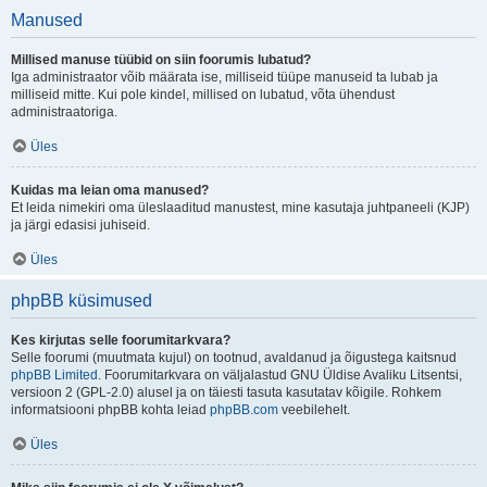
Manused
Millised manuse tüübid on siin foorumis lubatud?
Iga administraator võib määrata ise, milliseid tüüpe manuseid ta lubab ja
milliseid mitte. Kui pole kindel, millised on lubatud, võta ühendust
administraatoriga.
Üles
Kuidas ma leian oma manused?
Et leida nimekiri oma üleslaaditud manustest, mine kasutaja juhtpaneeli (KJP)
ja järgi edasisi juhiseid.
Üles
phpBB küsimused
Kes kirjutas selle foorumitarkvara?
Selle foorumi (muutmata kujul) on tootnud, avaldanud ja õigustega kaitsnud
phpBB Limited
. Foorumitarkvara on väljalastud GNU Üldise Avaliku Litsentsi,
versioon 2 (GPL-2.0) alusel ja on täiesti tasuta kasutatav kõigile. Rohkem
informatsiooni phpBB kohta leiad
phpBB.com
veebilehelt.
Üles