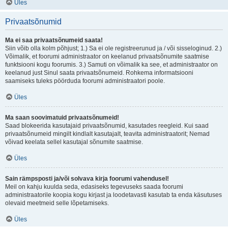
Üles
Privaatsõnumid
Ma ei saa privaatsõnumeid saata!
Siin võib olla kolm põhjust; 1.) Sa ei ole registreerunud ja / või sisseloginud. 2.)
Võimalik, et foorumi administraator on keelanud privaatsõnumite saatmise
funktsiooni kogu foorumis. 3.) Samuti on võimalik ka see, et administraator on
keelanud just Sinul saata privaatsõnumeid. Rohkema informatsiooni
saamiseks tuleks pöörduda foorumi administraatori poole.
Üles
Ma saan soovimatuid privaatsõnumeid!
Saad blokeerida kasutajaid privaatsõnumid, kasutades reegleid. Kui saad
privaatsõnumeid mingilt kindlalt kasutajalt, teavita administraatorit; Nemad
võivad keelata sellel kasutajal sõnumite saatmise.
Üles
Sain rämpsposti ja/või solvava kirja foorumi vahendusel!
Meil on kahju kuulda seda, edasiseks tegevuseks saada foorumi
administraatorile koopia kogu kirjast ja loodetavasti kasutab ta enda käsutuses
olevaid meetmeid selle lõpetamiseks.
Üles