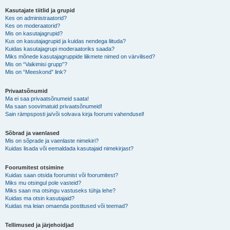
Kasutajate tiitlid ja grupid
Kes on administraatorid?
Kes on moderaatorid?
Mis on kasutajagrupid?
Kus on kasutajagrupid ja kuidas nendega liituda?
Kuidas kasutajagrupi moderaatoriks saada?
Miks mõnede kasutajagruppide liikmete nimed on värvilised?
Mis on “Vaikimisi grupp”?
Mis on “Meeskond” link?
Privaatsõnumid
Ma ei saa privaatsõnumeid saata!
Ma saan soovimatuid privaatsõnumeid!
Sain rämpsposti ja/või solvava kirja foorumi vahendusel!
Sõbrad ja vaenlased
Mis on sõprade ja vaenlaste nimekiri?
Kuidas lisada või eemaldada kasutajaid nimekirjast?
Foorumitest otsimine
Kuidas saan otsida foorumist või foorumitest?
Miks mu otsingul pole vasteid?
Miks saan ma otsingu vastuseks tühja lehe?
Kuidas ma otsin kasutajaid?
Kuidas ma leian omaenda postitused või teemad?
Tellimused ja järjehoidjad