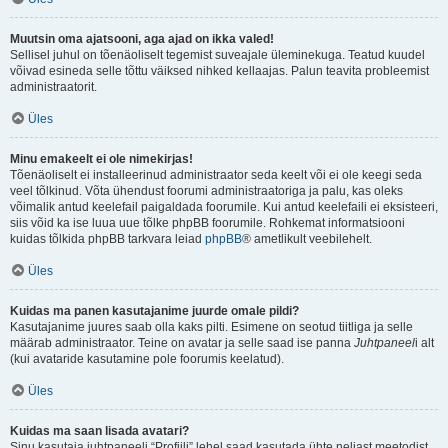
Muutsin oma ajatsooni, aga ajad on ikka valed!
Sellisel juhul on tõenäoliselt tegemist suveajale üleminekuga. Teatud kuudel
võivad esineda selle tõttu väiksed nihked kellaajas. Palun teavita probleemist
administraatorit.
Üles
Minu emakeelt ei ole nimekirjas!
Tõenäoliselt ei installeerinud administraator seda keelt või ei ole keegi seda
veel tõlkinud. Võta ühendust foorumi administraatoriga ja palu, kas oleks
võimalik antud keelefail paigaldada foorumile. Kui antud keelefaili ei eksisteeri,
siis võid ka ise luua uue tõlke phpBB foorumile. Rohkemat informatsiooni
kuidas tõlkida phpBB tarkvara leiad
phpBB
® ametlikult veebilehelt.
Üles
Kuidas ma panen kasutajanime juurde omale pildi?
Kasutajanime juures saab olla kaks pilti. Esimene on seotud tiitliga ja selle
määrab administraator. Teine on avatar ja selle saad ise panna
Juhtpaneel
i alt
(kui avataride kasutamine pole foorumis keelatud).
Üles
Kuidas ma saan lisada avatari?
Sinu kasutaja juhtpaneeli “Profiili” lehel saad kasutada ühte neljast meetodist,