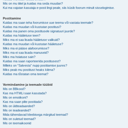
Mis on mu tiitel ja kuidas ma seda muudan?
Kui ma vajutan kasutaja e-posti lingi peale, siis küsib foorum minult sisselogimise.
Postitamine
Kuidas ma saan teha foorumisse uue teema või vastata teemale?
Kuidas ma muudan või kustutan postitusi?
Kuidas ma panen oma postitusele signatuuri juurde?
Kuidas ma hääletuse teen?
Miks ma ei saa lisada hääletuse valikuid?
Kuidas ma muudan või kustutan hääletuse?
Miks ma ei pääse alafoorumisse?
Miks ma ei saa lisada manuseid?
Miks ma hoiatuse sain?
Kuidas ma saan raporteerida postitusest?
Milleks on “Salvesta” nupp postitamise juures?
Miks peab mu postitust heaks kiitma?
Kuidas ma tõstatan oma teemat?
Vormindamine ja teemade tüübid
Mis on BBkood?
Kas ma HTMLi saan kasutada?
Mis on emotikoni?
Kas ma saan pilte postitada?
Mis on üldteadaanded?
Mis on teadeanded?
Mida tähendavad kleebisega märgitud teemad?
Mis on suletud teemad?
Mis on teemaikoonid