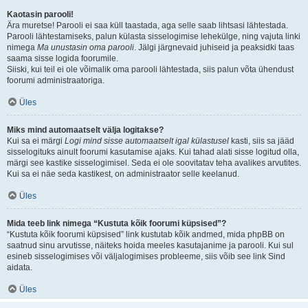
Kaotasin parooli!
Ära muretse! Parooli ei saa küll taastada, aga selle saab lihtsasi lähtestada.
Parooli lähtestamiseks, palun külasta sisselogimise lehekülge, ning vajuta linki
nimega
Ma unustasin oma parooli
. Jälgi järgnevaid juhiseid ja peaksidki taas
saama sisse logida foorumile.
Siiski, kui teil ei ole võimalik oma parooli lähtestada, siis palun võta ühendust
foorumi administraatoriga.
Üles
Miks mind automaatselt välja logitakse?
Kui sa ei märgi
Logi mind sisse automaatselt igal külastusel
kasti, siis sa jääd
sisselogituks ainult foorumi kasutamise ajaks. Kui tahad alati sisse logitud olla,
märgi see kastike sisselogimisel. Seda ei ole soovitatav teha avalikes arvutites.
Kui sa ei näe seda kastikest, on administraator selle keelanud.
Üles
Mida teeb link nimega “Kustuta kõik foorumi küpsised”?
“Kustuta kõik foorumi küpsised” link kustutab kõik andmed, mida phpBB on
saatnud sinu arvutisse, näiteks hoida meeles kasutajanime ja parooli. Kui sul
esineb sisselogimises või väljalogimises probleeme, siis võib see link Sind
aidata.
Üles