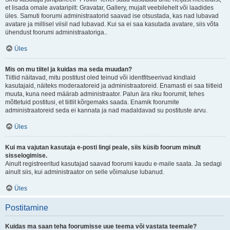
et lisada omale avataripilt: Gravatar, Gallery, mujalt veebilehelt või laadides
üles. Samuti foorumi administraatorid saavad ise otsustada, kas nad lubavad
avatare ja millisel viisil nad lubavad. Kui sa ei saa kasutada avatare, siis võta
ühendust foorumi administraatoriga..
Üles
Mis on mu tiitel ja kuidas ma seda muudan?
Tiitlid näitavad, mitu postitust oled teinud või identfitseerivad kindlaid
kasutajaid, näiteks moderaatoreid ja administraatoreid. Enamasti ei saa tiitleid
muuta, kuna need määrab administraator. Palun ära riku foorumit, tehes
mõttetuid postitusi, et tiitlit kõrgemaks saada. Enamik foorumite
administraatoreid seda ei kannata ja nad madaldavad su postituste arvu.
Üles
Kui ma vajutan kasutaja e-posti lingi peale, siis küsib foorum minult
sisselogimise.
Ainult registreeritud kasutajad saavad foorumi kaudu e-maile saata. Ja sedagi
ainult siis, kui administraator on selle võimaluse lubanud.
Üles
Postitamine
Kuidas ma saan teha foorumisse uue teema või vastata teemale?