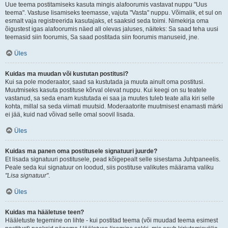
Uue teema postitamiseks kasuta mingis alafoorumis vastavat nuppu "Uus
teema". Vastuse lisamiseks teemasse, vajuta "Vasta" nuppu. Võimalik, et sul on
esmalt vaja registreerida kasutajaks, et saaksid seda toimi. Nimekirja oma
õigustest igas alafoorumis näed all olevas jaluses, näiteks: Sa saad teha uusi
teemasid siin foorumis, Sa saad postitada siin foorumis manuseid, jne.
Üles
Kuidas ma muudan või kustutan postitusi?
Kui sa pole moderaator, saad sa kustutada ja muuta ainult oma postitusi.
Muutmiseks kasuta postituse kõrval olevat nuppu. Kui keegi on su teatele
vastanud, sa seda enam kustutada ei saa ja muutes tuleb teate alla kiri selle
kohta, millal sa seda viimati muutsid. Moderaatorite muutmisest enamasti märki
ei jää, kuid nad võivad selle omal soovil lisada.
Üles
Kuidas ma panen oma postitusele signatuuri juurde?
Et lisada signatuuri postitusele, pead kõigepealt selle sisestama Juhtpaneelis.
Peale seda kui signatuur on loodud, siis postituse valikutes määrama valiku
"Lisa signatuur"
.
Üles
Kuidas ma hääletuse teen?
Hääletuste tegemine on lihte - kui postitad teema (või muudad teema esimest