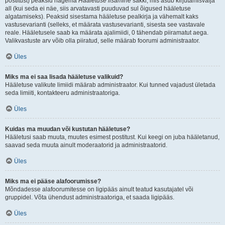
postitust) peaksid nägema
Hääletuse lisamine
sakki, mis asub kirjutamisvälja
all (kui seda ei näe, siis arvatavasti puuduvad sul õigused hääletuse
algatamiseks). Peaksid sisestama hääletuse pealkirja ja vähemalt kaks
vastusevarianti (selleks, et määrata vastusevarianti, sisesta see vastavale
reale. Hääletusele saab ka määrata ajalimiidi, 0 tähendab piiramatut aega.
Valikvastuste arv võib olla piiratud, selle määrab foorumi administraator.
Üles
Miks ma ei saa lisada hääletuse valikuid?
Hääletuse valikute limiidi määrab administraator. Kui tunned vajadust ületada
seda limiiti, kontakteeru administraatoriga.
Üles
Kuidas ma muudan või kustutan hääletuse?
Hääletusi saab muuta, muutes esimest postitust. Kui keegi on juba hääletanud,
saavad seda muuta ainult moderaatorid ja administraatorid.
Üles
Miks ma ei pääse alafoorumisse?
Mõndadesse alafoorumitesse on ligipääs ainult teatud kasutajatel või
gruppidel. Võta ühendust administraatoriga, et saada ligipääs.
Üles