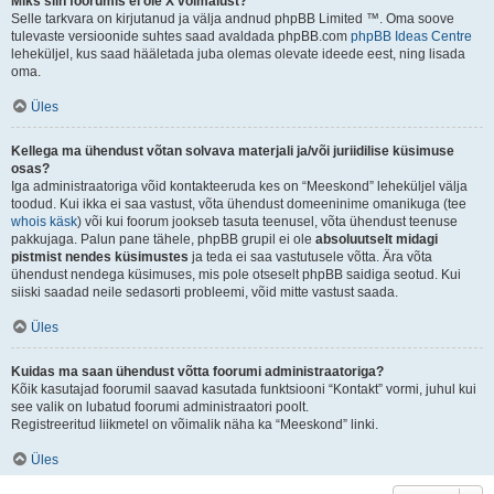
Miks siin foorumis ei ole X võimalust?
Selle tarkvara on kirjutanud ja välja andnud phpBB Limited ™. Oma soove
tulevaste versioonide suhtes saad avaldada phpBB.com
phpBB Ideas Centre
leheküljel, kus saad hääletada juba olemas olevate ideede eest, ning lisada
oma.
Üles
Kellega ma ühendust võtan solvava materjali ja/või juriidilise küsimuse
osas?
Iga administraatoriga võid kontakteeruda kes on “Meeskond” leheküljel välja
toodud. Kui ikka ei saa vastust, võta ühendust domeeninime omanikuga (tee
whois käsk
) või kui foorum jookseb tasuta teenusel, võta ühendust teenuse
pakkujaga. Palun pane tähele, phpBB grupil ei ole
absoluutselt midagi
pistmist nendes küsimustes
ja teda ei saa vastutusele võtta. Ära võta
ühendust nendega küsimuses, mis pole otseselt phpBB saidiga seotud. Kui
siiski saadad neile sedasorti probleemi, võid mitte vastust saada.
Üles
Kuidas ma saan ühendust võtta foorumi administraatoriga?
Kõik kasutajad foorumil saavad kasutada funktsiooni “Kontakt” vormi, juhul kui
see valik on lubatud foorumi administraatori poolt.
Registreeritud liikmetel on võimalik näha ka “Meeskond” linki.
Üles