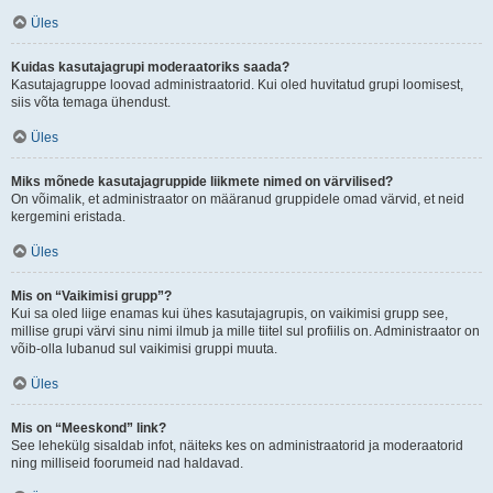
Üles
Kuidas kasutajagrupi moderaatoriks saada?
Kasutajagruppe loovad administraatorid. Kui oled huvitatud grupi loomisest,
siis võta temaga ühendust.
Üles
Miks mõnede kasutajagruppide liikmete nimed on värvilised?
On võimalik, et administraator on määranud gruppidele omad värvid, et neid
kergemini eristada.
Üles
Mis on “Vaikimisi grupp”?
Kui sa oled liige enamas kui ühes kasutajagrupis, on vaikimisi grupp see,
millise grupi värvi sinu nimi ilmub ja mille tiitel sul profiilis on. Administraator on
võib-olla lubanud sul vaikimisi gruppi muuta.
Üles
Mis on “Meeskond” link?
See lehekülg sisaldab infot, näiteks kes on administraatorid ja moderaatorid
ning milliseid foorumeid nad haldavad.