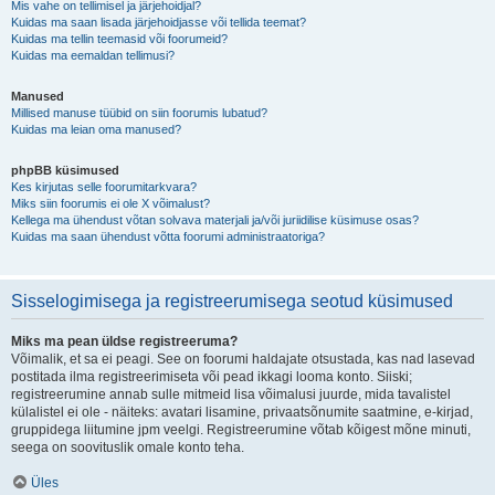
Mis vahe on tellimisel ja järjehoidjal?
Kuidas ma saan lisada järjehoidjasse või tellida teemat?
Kuidas ma tellin teemasid või foorumeid?
Kuidas ma eemaldan tellimusi?
Manused
Millised manuse tüübid on siin foorumis lubatud?
Kuidas ma leian oma manused?
phpBB küsimused
Kes kirjutas selle foorumitarkvara?
Miks siin foorumis ei ole X võimalust?
Kellega ma ühendust võtan solvava materjali ja/või juriidilise küsimuse osas?
Kuidas ma saan ühendust võtta foorumi administraatoriga?
Sisselogimisega ja registreerumisega seotud küsimused
Miks ma pean üldse registreeruma?
Võimalik, et sa ei peagi. See on foorumi haldajate otsustada, kas nad lasevad
postitada ilma registreerimiseta või pead ikkagi looma konto. Siiski;
registreerumine annab sulle mitmeid lisa võimalusi juurde, mida tavalistel
külalistel ei ole - näiteks: avatari lisamine, privaatsõnumite saatmine, e-kirjad,
gruppidega liitumine jpm veelgi. Registreerumine võtab kõigest mõne minuti,
seega on soovituslik omale konto teha.
Üles