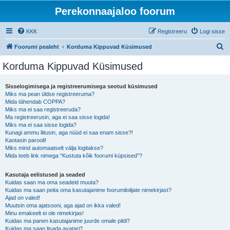
Perekonnaajaloo foorum
KKK
Registreeru
Logi sisse
O
Foorumi pealeht
Korduma Kippuvad Küsimused
t
Korduma Kippuvad Küsimused
s
i
Sisselogimisega ja registreerumisega seotud küsimused
Miks ma pean üldse registreeruma?
Mida tähendab COPPA?
Miks ma ei saa registreeruda?
Ma registreerusin, aga ei saa sisse logida!
Miks ma ei saa sisse logida?
Kunagi ammu liitusin, aga nüüd ei saa enam sisse?!
Kaotasin parooli!
Miks mind automaatselt välja logitakse?
Mida teeb link nimega “Kustuta kõik foorumi küpsised”?
Kasutaja eelistused ja seaded
Kuidas saan ma oma seadeid muuta?
Kuidas ma saan peita oma kasutajanime foorumilolijate nimekirjast?
Ajad on valed!
Muutsin oma ajatsooni, aga ajad on ikka valed!
Minu emakeelt ei ole nimekirjas!
Kuidas ma panen kasutajanime juurde omale pildi?
Kuidas ma saan lisada avatari?