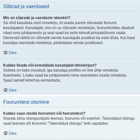
Sõbrad ja vaenlased
Mis on sõprade ja vaenlaste nimekiri?
Sa võid kasutada neid nimekirju, et saada parem ülevaade foorumi
kasutajatest. Kasutajate, kes on su sõprade nimekirjas, foorumiloleku staatust
näed oma juhtpaneelis ja seal saad ka neile kiiresti privaatsõnumi saata.
Olenevalt stiilist on võimalik nende kasutajate postitusi ka esile tõsta. Kui lisad
kasutaja vaenlaste nimekirja, peidetakse nende postitused.
Üles
Kuidas lisada või eemaldada kasutajaid nimekirjast?
Selleks on kaks moodust. Iga kasutaja profiilis on link ühte nimekirja
lisamiseks. Lisaks saad ka juhtpaneelis nime sisestades lisada nimekirja.
Saad samalt lehelt ka eemaldada.
Üles
Foorumitest otsimine
Kuidas saan otsida foorumist või foorumitest?
Sisesta sõna otsinguväljale teemas, foorumis või esilehel. Täiendatud otsingu
saad teemas või foorumis "Täiendatud otsingu" linki vajutades.
Üles