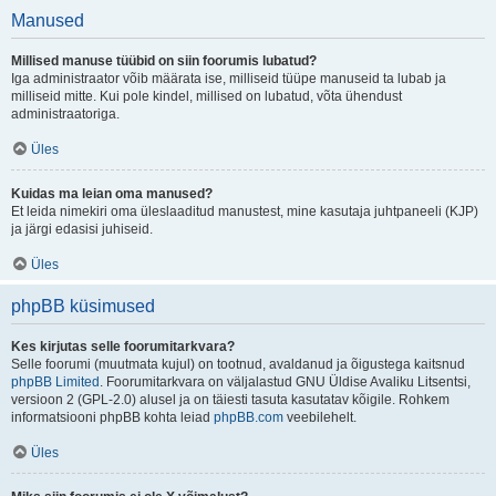
Manused
Millised manuse tüübid on siin foorumis lubatud?
Iga administraator võib määrata ise, milliseid tüüpe manuseid ta lubab ja
milliseid mitte. Kui pole kindel, millised on lubatud, võta ühendust
administraatoriga.
Üles
Kuidas ma leian oma manused?
Et leida nimekiri oma üleslaaditud manustest, mine kasutaja juhtpaneeli (KJP)
ja järgi edasisi juhiseid.
Üles
phpBB küsimused
Kes kirjutas selle foorumitarkvara?
Selle foorumi (muutmata kujul) on tootnud, avaldanud ja õigustega kaitsnud
phpBB Limited
. Foorumitarkvara on väljalastud GNU Üldise Avaliku Litsentsi,
versioon 2 (GPL-2.0) alusel ja on täiesti tasuta kasutatav kõigile. Rohkem
informatsiooni phpBB kohta leiad
phpBB.com
veebilehelt.
Üles