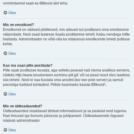
vormindamist saab ka BBkood abil teha.
Üles
Mis on emotikoni?
Emotikonid on väiksed pildikesed, mis aitavad sul postituses oma emotsioone
väljendada. Neid saad teatesse lisada postitamise lehelt. Katsu nendega mitte
liialdada. Administraator on võib-olla ka määranud emotikonide limiidi potituse
kohta.
Üles
Kas ma saan pilte postitada?
Pilte saab postitusse kuvada, aga selleks peavad nad olema avalikus serveris,
näiteks http://www.sinudomeen.ee/minu-pilt.gif. või sa pead need üles laadima
siia lehele. Neid ei saa kuvada oma arvutist (kui see pole server) ja samuti
parooliga kaitstud kohtadest. Piltide lisamiseks kasuta BBkood'i.
Üles
Mis on üldteadaanded?
Üldteadaanded sisaldavad tähtsat informatsiooni ja sa peaksid neid lugema.
Nad ilmuvad iga foorumi päisesse ja juhtpaneeli. Üldteadaannete õigused
määrab administraator.
Üles