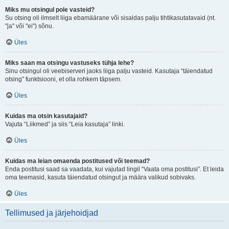
Miks mu otsingul pole vasteid?
Su otsing oli ilmselt liiga ebamäärane või sisaldas palju tihtikasutatavaid (nt.
"ja" või "ei") sõnu.
Üles
Miks saan ma otsingu vastuseks tühja lehe?
Sinu otsingul oli veebiserveri jaoks liiga palju vasteid. Kasutaja “täiendatud
otsing” funktsiooni, et olla rohkem täpsem.
Üles
Kuidas ma otsin kasutajaid?
Vajuta “Liikmed” ja siis “Leia kasutaja” linki.
Üles
Kuidas ma leian omaenda postitused või teemad?
Enda postitusi saad sa vaadata, kui vajutad lingil “Vaata oma postitusi”. Et leida
oma teemasid, kasuta täiendatud otsingut ja määra valikud sobivaks.
Üles
Tellimused ja järjehoidjad