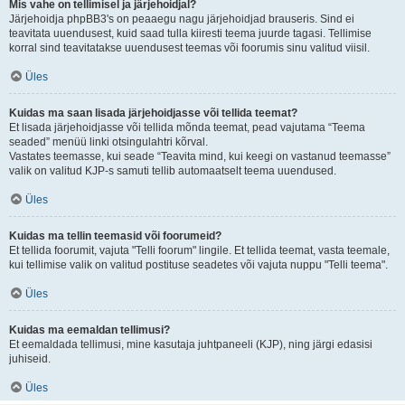
Mis vahe on tellimisel ja järjehoidjal?
Järjehoidja phpBB3's on peaaegu nagu järjehoidjad brauseris. Sind ei
teavitata uuendusest, kuid saad tulla kiiresti teema juurde tagasi. Tellimise
korral sind teavitatakse uuendusest teemas või foorumis sinu valitud viisil.
Üles
Kuidas ma saan lisada järjehoidjasse või tellida teemat?
Et lisada järjehoidjasse või tellida mõnda teemat, pead vajutama “Teema
seaded” menüü linki otsingulahtri kõrval.
Vastates teemasse, kui seade “Teavita mind, kui keegi on vastanud teemasse”
valik on valitud KJP-s samuti tellib automaatselt teema uuendused.
Üles
Kuidas ma tellin teemasid või foorumeid?
Et tellida foorumit, vajuta "Telli foorum" lingile. Et tellida teemat, vasta teemale,
kui tellimise valik on valitud postituse seadetes või vajuta nuppu "Telli teema".
Üles
Kuidas ma eemaldan tellimusi?
Et eemaldada tellimusi, mine kasutaja juhtpaneeli (KJP), ning järgi edasisi
juhiseid.
Üles