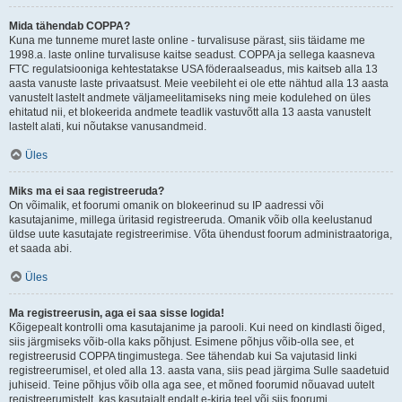
Mida tähendab COPPA?
Kuna me tunneme muret laste online - turvalisuse pärast, siis täidame me
1998.a. laste online turvalisuse kaitse seadust. COPPA ja sellega kaasneva
FTC regulatsiooniga kehtestatakse USA föderaalseadus, mis kaitseb alla 13
aasta vanuste laste privaatsust. Meie veebileht ei ole ette nähtud alla 13 aasta
vanustelt lastelt andmete väljameelitamiseks ning meie kodulehed on üles
ehitatud nii, et blokeerida andmete teadlik vastuvõtt alla 13 aasta vanustelt
lastelt alati, kui nõutakse vanusandmeid.
Üles
Miks ma ei saa registreeruda?
On võimalik, et foorumi omanik on blokeerinud su IP aadressi või
kasutajanime, millega üritasid registreeruda. Omanik võib olla keelustanud
üldse uute kasutajate registreerimise. Võta ühendust foorum administraatoriga,
et saada abi.
Üles
Ma registreerusin, aga ei saa sisse logida!
Kõigepealt kontrolli oma kasutajanime ja parooli. Kui need on kindlasti õiged,
siis järgmiseks võib-olla kaks põhjust. Esimene põhjus võib-olla see, et
registreerusid COPPA tingimustega. See tähendab kui Sa vajutasid linki
registreerumisel, et oled alla 13. aasta vana, siis pead järgima Sulle saadetuid
juhiseid. Teine põhjus võib olla aga see, et mõned foorumid nõuavad uutelt
registreerumistelt, kas kasutajalt endalt e-kirja teel või siis foorumi