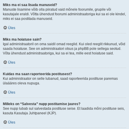
Miks ma ei saa lisada manuseid?
Manuste lisamine võib olla piiratud vaid mõnele foorumile, grupile või
kasutajale eraldi. Võtta ühendust foorumi administraatoriga kui sa ei ole kindel,
miks ei saa postitada manuseid.
Üles
Miks ma hoiatuse sain?
Igal administraatoril on oma saidil omad reeglid. Kui oled reeglit rikkunud, võid
saada hoiatuse. See on administraatori otsus ja phpBB pole sellega seotud.
Võta ühendust administraatoriga, kui sa ei tea, mille eest hoiatuse said.
Üles
Kuidas ma saan raporteerida postitusest?
Kui administraator on selle lubanud, saad raporteerida postituse paremas
ülaääres oleva nupuga.
Üles
Milleks on “Salvesta” nupp postitamise juures?
See nupp lubab sul salvestada postituse seise. Et laadida mõni postituse seis,
kasuta Kasutaja Juhtpaneel (KJP).
Üles