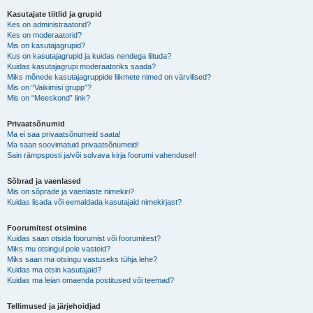
Kasutajate tiitlid ja grupid
Kes on administraatorid?
Kes on moderaatorid?
Mis on kasutajagrupid?
Kus on kasutajagrupid ja kuidas nendega liituda?
Kuidas kasutajagrupi moderaatoriks saada?
Miks mõnede kasutajagruppide liikmete nimed on värvilised?
Mis on “Vaikimisi grupp”?
Mis on “Meeskond” link?
Privaatsõnumid
Ma ei saa privaatsõnumeid saata!
Ma saan soovimatuid privaatsõnumeid!
Sain rämpsposti ja/või solvava kirja foorumi vahendusel!
Sõbrad ja vaenlased
Mis on sõprade ja vaenlaste nimekiri?
Kuidas lisada või eemaldada kasutajaid nimekirjast?
Foorumitest otsimine
Kuidas saan otsida foorumist või foorumitest?
Miks mu otsingul pole vasteid?
Miks saan ma otsingu vastuseks tühja lehe?
Kuidas ma otsin kasutajaid?
Kuidas ma leian omaenda postitused või teemad?
Tellimused ja järjehoidjad