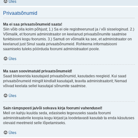
Üles
Privaatsõnumid
Ma ei saa privaatsõnumeid saata!
Siin võib olla kolm põhjust; 1.) Sa ei ole registreerunud ja / või sisseloginud. 2.)
Võimalik, et foorumi administraator on keelanud privaatsõnumite saatmise
funktsiooni kogu foorumis. 3.) Samuti on võimalik ka see, et administraator on
keelanud just Sinul saata privaatsõnumeid. Rohkema informatsiooni
saamiseks tuleks pöörduda foorumi administraatori poole.
Üles
Ma saan soovimatuid privaatsõnumeid!
Saad blokeerida kasutajaid privaatsõnumid, kasutades reegleid. Kui saad
privaatsõnumeid mingilt kindlalt kasutajalt, teavita administraatorit; Nemad
võivad keelata sellel kasutajal sõnumite saatmise.
Üles
Sain rämpsposti ja/või solvava kirja foorumi vahendusel!
Meil on kahju kuulda seda, edasiseks tegevuseks saada foorumi
administraatorile koopia kogu kirjast ja loodetavasti kasutab ta enda käsutuses
olevaid meetmeid selle lõpetamiseks.
Üles