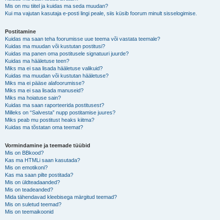
Mis on mu tiitel ja kuidas ma seda muudan?
Kui ma vajutan kasutaja e-posti lingi peale, siis küsib foorum minult sisselogimise.
Postitamine
Kuidas ma saan teha foorumisse uue teema või vastata teemale?
Kuidas ma muudan või kustutan postitusi?
Kuidas ma panen oma postitusele signatuuri juurde?
Kuidas ma hääletuse teen?
Miks ma ei saa lisada hääletuse valikuid?
Kuidas ma muudan või kustutan hääletuse?
Miks ma ei pääse alafoorumisse?
Miks ma ei saa lisada manuseid?
Miks ma hoiatuse sain?
Kuidas ma saan raporteerida postitusest?
Milleks on “Salvesta” nupp postitamise juures?
Miks peab mu postitust heaks kiitma?
Kuidas ma tõstatan oma teemat?
Vormindamine ja teemade tüübid
Mis on BBkood?
Kas ma HTMLi saan kasutada?
Mis on emotikoni?
Kas ma saan pilte postitada?
Mis on üldteadaanded?
Mis on teadeanded?
Mida tähendavad kleebisega märgitud teemad?
Mis on suletud teemad?
Mis on teemaikoonid