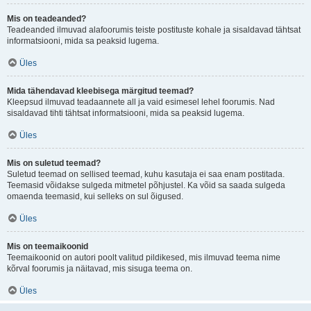
Mis on teadeanded?
Teadeanded ilmuvad alafoorumis teiste postituste kohale ja sisaldavad tähtsat
informatsiooni, mida sa peaksid lugema.
Üles
Mida tähendavad kleebisega märgitud teemad?
Kleepsud ilmuvad teadaannete all ja vaid esimesel lehel foorumis. Nad
sisaldavad tihti tähtsat informatsiooni, mida sa peaksid lugema.
Üles
Mis on suletud teemad?
Suletud teemad on sellised teemad, kuhu kasutaja ei saa enam postitada.
Teemasid võidakse sulgeda mitmetel põhjustel. Ka võid sa saada sulgeda
omaenda teemasid, kui selleks on sul õigused.
Üles
Mis on teemaikoonid
Teemaikoonid on autori poolt valitud pildikesed, mis ilmuvad teema nime
kõrval foorumis ja näitavad, mis sisuga teema on.
Üles