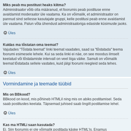
Miks peab mu postitust heaks kiitma?
Administraator võib olla määranud, et foorumis peab postituse enne
avaldamist moderaator üle vaatama. Ka on võimalik, et administraator on
pannud sind sellesse kasutajate gruppi, kelle postitusi peab enne avaldamist
üle vaatama. Palun võta ühendust administraatoriga edasiste küsimuste jaoks.
Üles
Kuidas ma tõstatan oma teemat?
Vajutades “Tõstata teemat” linki teemat vaadates, saad sa "tõstatada" teema
foorumi esimesele lehele. Kui sa seda linki ei näe, on see moodus ilmselt
keelatud või tõstatamiste intervall on veel liiga väike. Samuti on võimalik
teemat tõstatada sellele vastates, kuid jälgi foorumi reegleid seda tehes.
Üles
Vormindamine ja teemade tüübid
Mis on BBkood?
BBkood on kood, mis põhineb HTMLil ning mis on abiks postitamisel. Seda
saab postitustes keelata. Täpsemad juhised saab lingilt postitamise lehel.
Üles
Kas ma HTMLi saan kasutada?
Ei. Siin foorumis ei ole võimalik postitada käske HTML'is. Enamus