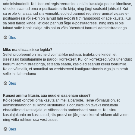
administraatorilt. Kui foorumi registreerumine on läbi kasutaja poolse kinnituse,
siis oled saanud oma e-postiaadressile kirja, ning järgi sealseid juhiseid. Kui
sa ei ole kirja saanud siis võimalik, et oled pannud registreerumisel vigase e-
postiaadressi või e-kiri on läinud läbi e-posti filtri rämpspost kirjade kausta. Kui
sa oled täiesti kindel, et oled pannud õige e-postiaadressi, ning ikka ei ole
tulnud sulle kinnituskirja, siis palun võta ühendust foorumi administraatoriga.
Üles
Miks ma ei saa sisse logida?
Sellel probleemil on mitmeid võimalikke põhjusi. Esiteks ole kindel, et
sisestasid kasutajanime ja parooli korrektselt. Kui on korrektsed, võta ühendust
foorumi administraatoriga, et teada saada, kas oled saanud keelu foorumile.
Ka on võimalik, et omanikul on veebiserveri konfiguratsioonis viga ja ta peab
selle ise lahendama.
Üles
Kunagi ammu liitusin, aga nüüd ei saa enam sisse?!
Kõigepealt kontrolli oma kasutajanime ja paroole. Teine võimalus on, et
administraator on su konto kustutanud. Foorumitel on tavaks kustutada
ebaaktiivseid kasutajaid, et vähendada andmebaasi suurust. Kui sinu
kasutajakonto on kustutatud, siis proovi on järgneval korral rohkem aktiivsem,
ning võtta rohkem osa vestlustest.
Üles