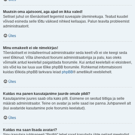
Muutsin oma ajatsooni, aga ajad on ikka valed!
Sellisel juhul on tõenäoliselt tegemist suveajale üleminekuga. Teatud kuudel
võivad esineda selle tõttu väiksed nihked kellaajas. Palun teavita probleemist
administraatorit.
Üles
Minu emakeelt ei ole nimekirjas!
Tõenäoliselt ei installeerinud administraator seda keelt või ei ole keegi seda
veel tõlkinud. Võta ühendust foorumi administraatoriga ja palu, kas oleks
võimalik antud keelefail paigaldada foorumile. Kui antud keelefaili ei eksisteeri,
siis võid ka ise luua uue tõlke phpBB foorumile. Rohkemat informatsiooni
kuidas tõlkida phpBB tarkvara leiad
phpBB
® ametlikult veebilehelt.
Üles
Kuidas ma panen kasutajanime juurde omale pildi?
Kasutajanime juures saab olla kaks pilti. Esimene on seotud tiitliga ja selle
määrab administraator. Teine on avatar ja selle saad ise panna
Juhtpaneel
i alt
(kui avataride kasutamine pole foorumis keelatud).
Üles
Kuidas ma saan lisada avatari?
Sinu kasutaja juhtpaneeli “Profiili” lehel saad kasutada ühte neljast meetodist,