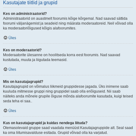
Kasutajate tiitlid ja grupid
Kes on administraatorid?
Administraatorid on auastmelt foorumis kõige kõrgemal. Nad saavad sättida
foorumi väljanägemist ja seadeid ning määrata moderaatoreid. Neil võivad olla
ka moderaatoriõigused kõigis alafoorumites.
Üles
Kes on moderaatorid?
Moderaatorite ülesanne on hoolitseda korra eest foorumis. Nad saavad
kustutada, muuta ja liigutada teemasid.
Üles
Mis on kasutajagrupid?
Kasutajagrupid on võimalus liikmeid gruppidesse jagada. Üks inimene saab
kuuluda mitmesse gruppi ning gruppidel saab olla eriõiguseid. Nii saab
näiteks anda mõnele grupile õiguse mõnda alafoorumite kasutada, kuigi teised
seda teha ei saa..
Üles
Kus on kasutajagrupid ja kuidas nendega liituda?
Olemasolevaid gruppe saad vaadata menüüst Kasutajagruppide alt. Seal saad
ka oma liitumisavalduse esitada. Grupid võivad olla ka varjatud.