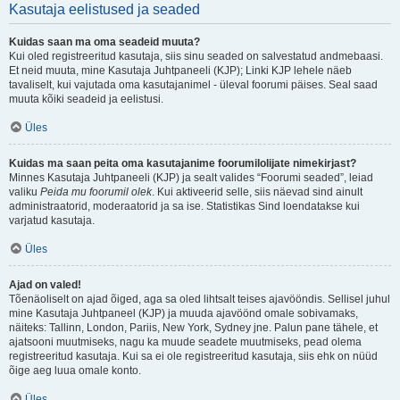
Kasutaja eelistused ja seaded
Kuidas saan ma oma seadeid muuta?
Kui oled registreeritud kasutaja, siis sinu seaded on salvestatud andmebaasi.
Et neid muuta, mine Kasutaja Juhtpaneeli (KJP); Linki KJP lehele näeb
tavaliselt, kui vajutada oma kasutajanimel - üleval foorumi päises. Seal saad
muuta kõiki seadeid ja eelistusi.
Üles
Kuidas ma saan peita oma kasutajanime foorumilolijate nimekirjast?
Minnes Kasutaja Juhtpaneeli (KJP) ja sealt valides “Foorumi seaded”, leiad
valiku
Peida mu foorumil olek
. Kui aktiveerid selle, siis näevad sind ainult
administraatorid, moderaatorid ja sa ise. Statistikas Sind loendatakse kui
varjatud kasutaja.
Üles
Ajad on valed!
Tõenäoliselt on ajad õiged, aga sa oled lihtsalt teises ajavööndis. Sellisel juhul
mine Kasutaja Juhtpaneel (KJP) ja muuda ajavöönd omale sobivamaks,
näiteks: Tallinn, London, Pariis, New York, Sydney jne. Palun pane tähele, et
ajatsooni muutmiseks, nagu ka muude seadete muutmiseks, pead olema
registreeritud kasutaja. Kui sa ei ole registreeritud kasutaja, siis ehk on nüüd
õige aeg luua omale konto.
Üles