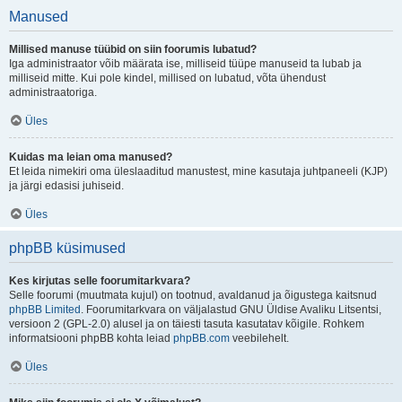
Manused
Millised manuse tüübid on siin foorumis lubatud?
Iga administraator võib määrata ise, milliseid tüüpe manuseid ta lubab ja
milliseid mitte. Kui pole kindel, millised on lubatud, võta ühendust
administraatoriga.
Üles
Kuidas ma leian oma manused?
Et leida nimekiri oma üleslaaditud manustest, mine kasutaja juhtpaneeli (KJP)
ja järgi edasisi juhiseid.
Üles
phpBB küsimused
Kes kirjutas selle foorumitarkvara?
Selle foorumi (muutmata kujul) on tootnud, avaldanud ja õigustega kaitsnud
phpBB Limited
. Foorumitarkvara on väljalastud GNU Üldise Avaliku Litsentsi,
versioon 2 (GPL-2.0) alusel ja on täiesti tasuta kasutatav kõigile. Rohkem
informatsiooni phpBB kohta leiad
phpBB.com
veebilehelt.
Üles