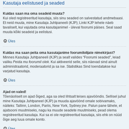
Kasutaja eelistused ja seaded
Kuidas saan ma oma seadeid muuta?
Kui oled registreeritud kasutaja, siis sinu seaded on salvestatud andmebaasi.
Et neid muuta, mine Kasutaja Juhtpaneeli (KJP); Linki KJP lehele näeb
tavaliselt, kui vajutada oma kasutajanimel - üleval foorumi päises. Seal saad
muuta kõiki seadeid ja eelistusi.
Üles
Kuidas ma saan peita oma kasutajanime foorumilolijate nimekirjast?
Minnes Kasutaja Juhtpaneeli (KJP) ja sealt valides “Foorumi seaded”, leiad
valiku
Peida mu foorumil olek
. Kui aktiveerid selle, siis näevad sind ainult
administraatorid, moderaatorid ja sa ise. Statistikas Sind loendatakse kui
varjatud kasutaja.
Üles
Ajad on valed!
Tõenäoliselt on ajad õiged, aga sa oled lihtsalt teises ajavööndis. Sellisel juhul
mine Kasutaja Juhtpaneel (KJP) ja muuda ajavöönd omale sobivamaks,
näiteks: Tallinn, London, Pariis, New York, Sydney jne. Palun pane tähele, et
ajatsooni muutmiseks, nagu ka muude seadete muutmiseks, pead olema
registreeritud kasutaja. Kui sa ei ole registreeritud kasutaja, siis ehk on nüüd
õige aeg luua omale konto.
Üles