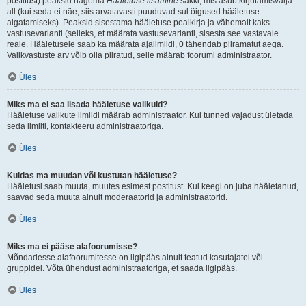
postitust) peaksid nägema
Hääletuse lisamine
sakki, mis asub kirjutamisvälja
all (kui seda ei näe, siis arvatavasti puuduvad sul õigused hääletuse
algatamiseks). Peaksid sisestama hääletuse pealkirja ja vähemalt kaks
vastusevarianti (selleks, et määrata vastusevarianti, sisesta see vastavale
reale. Hääletusele saab ka määrata ajalimiidi, 0 tähendab piiramatut aega.
Valikvastuste arv võib olla piiratud, selle määrab foorumi administraator.
Üles
Miks ma ei saa lisada hääletuse valikuid?
Hääletuse valikute limiidi määrab administraator. Kui tunned vajadust ületada
seda limiiti, kontakteeru administraatoriga.
Üles
Kuidas ma muudan või kustutan hääletuse?
Hääletusi saab muuta, muutes esimest postitust. Kui keegi on juba hääletanud,
saavad seda muuta ainult moderaatorid ja administraatorid.
Üles
Miks ma ei pääse alafoorumisse?
Mõndadesse alafoorumitesse on ligipääs ainult teatud kasutajatel või
gruppidel. Võta ühendust administraatoriga, et saada ligipääs.
Üles