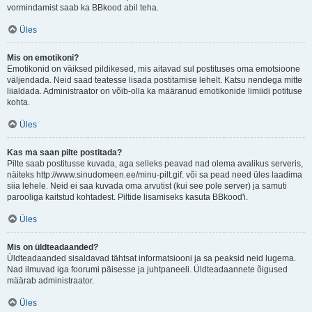
vormindamist saab ka BBkood abil teha.
Üles
Mis on emotikoni?
Emotikonid on väiksed pildikesed, mis aitavad sul postituses oma emotsioone
väljendada. Neid saad teatesse lisada postitamise lehelt. Katsu nendega mitte
liialdada. Administraator on võib-olla ka määranud emotikonide limiidi potituse
kohta.
Üles
Kas ma saan pilte postitada?
Pilte saab postitusse kuvada, aga selleks peavad nad olema avalikus serveris,
näiteks http://www.sinudomeen.ee/minu-pilt.gif. või sa pead need üles laadima
siia lehele. Neid ei saa kuvada oma arvutist (kui see pole server) ja samuti
parooliga kaitstud kohtadest. Piltide lisamiseks kasuta BBkood'i.
Üles
Mis on üldteadaanded?
Üldteadaanded sisaldavad tähtsat informatsiooni ja sa peaksid neid lugema.
Nad ilmuvad iga foorumi päisesse ja juhtpaneeli. Üldteadaannete õigused
määrab administraator.
Üles