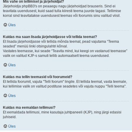
Mis vahe on tellimisel ja järjehoidjal?
Järjehoidja phpBB3's on peaaegu nagu järjehoidjad brauseris. Sind ei
teavitata uuendusest, kuid saad tulla kiiresti teema juurde tagasi. Tellimise
korral sind teavitatakse uuendusest teemas või foorumis sinu valitud viisil.
Üles
Kuidas ma saan lisada järjehoidjasse või tellida teemat?
Et lisada järjehoidjasse või tellida mõnda teemat, pead vajutama “Teema
seaded” menüü linki otsingulahtri kõrval.
Vastates teemasse, kui seade “Teavita mind, kui keegi on vastanud teemasse”
valik on valitud KJP-s samuti tellib automaatselt teema uuendused.
Üles
Kuidas ma tellin teemasid või foorumeid?
Et tellida foorumit, vajuta "Telli foorum" lingile. Et tellida teemat, vasta teemale,
kui tellimise valik on valitud postituse seadetes või vajuta nuppu "Telli teema".
Üles
Kuidas ma eemaldan tellimusi?
Et eemaldada tellimusi, mine kasutaja juhtpaneeli (KJP), ning järgi edasisi
juhiseid.
Üles