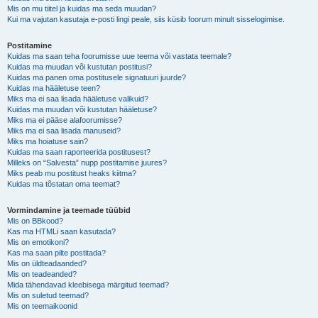
Mis on mu tiitel ja kuidas ma seda muudan?
Kui ma vajutan kasutaja e-posti lingi peale, siis küsib foorum minult sisselogimise.
Postitamine
Kuidas ma saan teha foorumisse uue teema või vastata teemale?
Kuidas ma muudan või kustutan postitusi?
Kuidas ma panen oma postitusele signatuuri juurde?
Kuidas ma hääletuse teen?
Miks ma ei saa lisada hääletuse valikuid?
Kuidas ma muudan või kustutan hääletuse?
Miks ma ei pääse alafoorumisse?
Miks ma ei saa lisada manuseid?
Miks ma hoiatuse sain?
Kuidas ma saan raporteerida postitusest?
Milleks on “Salvesta” nupp postitamise juures?
Miks peab mu postitust heaks kiitma?
Kuidas ma tõstatan oma teemat?
Vormindamine ja teemade tüübid
Mis on BBkood?
Kas ma HTMLi saan kasutada?
Mis on emotikoni?
Kas ma saan pilte postitada?
Mis on üldteadaanded?
Mis on teadeanded?
Mida tähendavad kleebisega märgitud teemad?
Mis on suletud teemad?
Mis on teemaikoonid