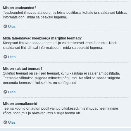
Mis on teadeanded?
Teadeanded ilmuvad alafoorumis teiste postituste kohale ja sisaldavad tähtsat
informatsiooni, mida sa peaksid lugema.
Üles
Mida tähendavad kleebisega märgitud teemad?
Kleepsud ilmuvad teadaannete all ja vaid esimesel lehel foorumis. Nad
sisaldavad tihti tähtsat informatsiooni, mida sa peaksid lugema.
Üles
Mis on suletud teemad?
Suletud teemad on sellised teemad, kuhu kasutaja ei saa enam postitada.
Teemasid võidakse sulgeda mitmetel põhjustel. Ka võid sa saada sulgeda
omaenda teemasid, kui selleks on sul õigused.
Üles
Mis on teemaikoonid
Teemaikoonid on autori poolt valitud pildikesed, mis ilmuvad teema nime
kõrval foorumis ja näitavad, mis sisuga teema on.
Üles