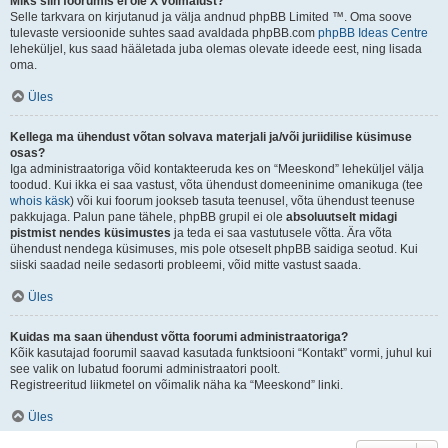
Miks siin foorumis ei ole X võimalust?
Selle tarkvara on kirjutanud ja välja andnud phpBB Limited ™. Oma soove
tulevaste versioonide suhtes saad avaldada phpBB.com
phpBB Ideas Centre
leheküljel, kus saad hääletada juba olemas olevate ideede eest, ning lisada
oma.
Üles
Kellega ma ühendust võtan solvava materjali ja/või juriidilise küsimuse
osas?
Iga administraatoriga võid kontakteeruda kes on “Meeskond” leheküljel välja
toodud. Kui ikka ei saa vastust, võta ühendust domeeninime omanikuga (tee
whois käsk
) või kui foorum jookseb tasuta teenusel, võta ühendust teenuse
pakkujaga. Palun pane tähele, phpBB grupil ei ole
absoluutselt midagi
pistmist nendes küsimustes
ja teda ei saa vastutusele võtta. Ära võta
ühendust nendega küsimuses, mis pole otseselt phpBB saidiga seotud. Kui
siiski saadad neile sedasorti probleemi, võid mitte vastust saada.
Üles
Kuidas ma saan ühendust võtta foorumi administraatoriga?
Kõik kasutajad foorumil saavad kasutada funktsiooni “Kontakt” vormi, juhul kui
see valik on lubatud foorumi administraatori poolt.
Registreeritud liikmetel on võimalik näha ka “Meeskond” linki.
Üles