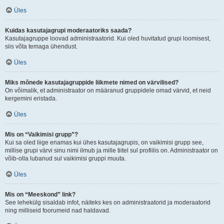
Üles
Kuidas kasutajagrupi moderaatoriks saada?
Kasutajagruppe loovad administraatorid. Kui oled huvitatud grupi loomisest,
siis võta temaga ühendust.
Üles
Miks mõnede kasutajagruppide liikmete nimed on värvilised?
On võimalik, et administraator on määranud gruppidele omad värvid, et neid
kergemini eristada.
Üles
Mis on “Vaikimisi grupp”?
Kui sa oled liige enamas kui ühes kasutajagrupis, on vaikimisi grupp see,
millise grupi värvi sinu nimi ilmub ja mille tiitel sul profiilis on. Administraator on
võib-olla lubanud sul vaikimisi gruppi muuta.
Üles
Mis on “Meeskond” link?
See lehekülg sisaldab infot, näiteks kes on administraatorid ja moderaatorid
ning milliseid foorumeid nad haldavad.