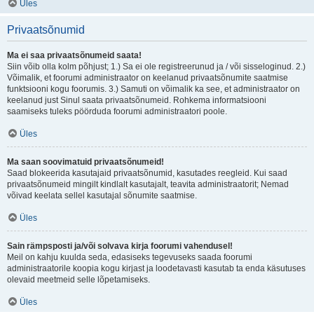
Üles
Privaatsõnumid
Ma ei saa privaatsõnumeid saata!
Siin võib olla kolm põhjust; 1.) Sa ei ole registreerunud ja / või sisseloginud. 2.)
Võimalik, et foorumi administraator on keelanud privaatsõnumite saatmise
funktsiooni kogu foorumis. 3.) Samuti on võimalik ka see, et administraator on
keelanud just Sinul saata privaatsõnumeid. Rohkema informatsiooni
saamiseks tuleks pöörduda foorumi administraatori poole.
Üles
Ma saan soovimatuid privaatsõnumeid!
Saad blokeerida kasutajaid privaatsõnumid, kasutades reegleid. Kui saad
privaatsõnumeid mingilt kindlalt kasutajalt, teavita administraatorit; Nemad
võivad keelata sellel kasutajal sõnumite saatmise.
Üles
Sain rämpsposti ja/või solvava kirja foorumi vahendusel!
Meil on kahju kuulda seda, edasiseks tegevuseks saada foorumi
administraatorile koopia kogu kirjast ja loodetavasti kasutab ta enda käsutuses
olevaid meetmeid selle lõpetamiseks.
Üles