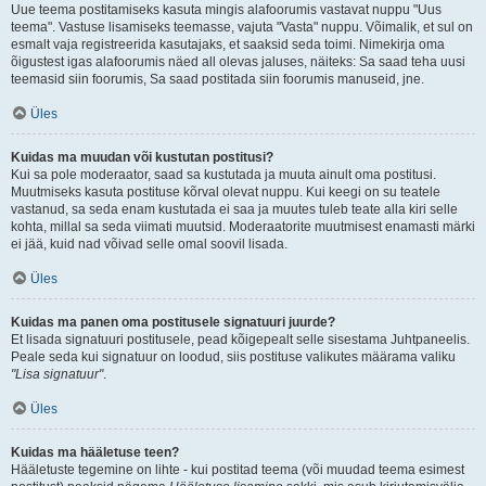
Uue teema postitamiseks kasuta mingis alafoorumis vastavat nuppu "Uus
teema". Vastuse lisamiseks teemasse, vajuta "Vasta" nuppu. Võimalik, et sul on
esmalt vaja registreerida kasutajaks, et saaksid seda toimi. Nimekirja oma
õigustest igas alafoorumis näed all olevas jaluses, näiteks: Sa saad teha uusi
teemasid siin foorumis, Sa saad postitada siin foorumis manuseid, jne.
Üles
Kuidas ma muudan või kustutan postitusi?
Kui sa pole moderaator, saad sa kustutada ja muuta ainult oma postitusi.
Muutmiseks kasuta postituse kõrval olevat nuppu. Kui keegi on su teatele
vastanud, sa seda enam kustutada ei saa ja muutes tuleb teate alla kiri selle
kohta, millal sa seda viimati muutsid. Moderaatorite muutmisest enamasti märki
ei jää, kuid nad võivad selle omal soovil lisada.
Üles
Kuidas ma panen oma postitusele signatuuri juurde?
Et lisada signatuuri postitusele, pead kõigepealt selle sisestama Juhtpaneelis.
Peale seda kui signatuur on loodud, siis postituse valikutes määrama valiku
"Lisa signatuur"
.
Üles
Kuidas ma hääletuse teen?
Hääletuste tegemine on lihte - kui postitad teema (või muudad teema esimest