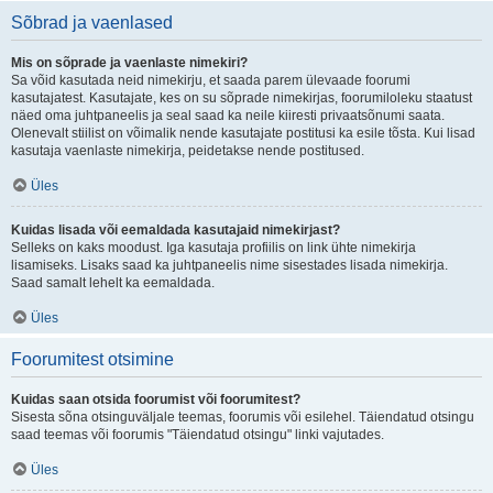
Sõbrad ja vaenlased
Mis on sõprade ja vaenlaste nimekiri?
Sa võid kasutada neid nimekirju, et saada parem ülevaade foorumi
kasutajatest. Kasutajate, kes on su sõprade nimekirjas, foorumiloleku staatust
näed oma juhtpaneelis ja seal saad ka neile kiiresti privaatsõnumi saata.
Olenevalt stiilist on võimalik nende kasutajate postitusi ka esile tõsta. Kui lisad
kasutaja vaenlaste nimekirja, peidetakse nende postitused.
Üles
Kuidas lisada või eemaldada kasutajaid nimekirjast?
Selleks on kaks moodust. Iga kasutaja profiilis on link ühte nimekirja
lisamiseks. Lisaks saad ka juhtpaneelis nime sisestades lisada nimekirja.
Saad samalt lehelt ka eemaldada.
Üles
Foorumitest otsimine
Kuidas saan otsida foorumist või foorumitest?
Sisesta sõna otsinguväljale teemas, foorumis või esilehel. Täiendatud otsingu
saad teemas või foorumis "Täiendatud otsingu" linki vajutades.
Üles