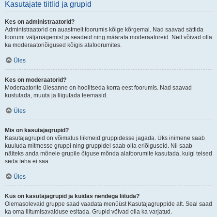
Kasutajate tiitlid ja grupid
Kes on administraatorid?
Administraatorid on auastmelt foorumis kõige kõrgemal. Nad saavad sättida
foorumi väljanägemist ja seadeid ning määrata moderaatoreid. Neil võivad olla
ka moderaatoriõigused kõigis alafoorumites.
Üles
Kes on moderaatorid?
Moderaatorite ülesanne on hoolitseda korra eest foorumis. Nad saavad
kustutada, muuta ja liigutada teemasid.
Üles
Mis on kasutajagrupid?
Kasutajagrupid on võimalus liikmeid gruppidesse jagada. Üks inimene saab
kuuluda mitmesse gruppi ning gruppidel saab olla eriõiguseid. Nii saab
näiteks anda mõnele grupile õiguse mõnda alafoorumite kasutada, kuigi teised
seda teha ei saa..
Üles
Kus on kasutajagrupid ja kuidas nendega liituda?
Olemasolevaid gruppe saad vaadata menüüst Kasutajagruppide alt. Seal saad
ka oma liitumisavalduse esitada. Grupid võivad olla ka varjatud.