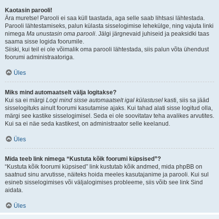
Kaotasin parooli!
Ära muretse! Parooli ei saa küll taastada, aga selle saab lihtsasi lähtestada.
Parooli lähtestamiseks, palun külasta sisselogimise lehekülge, ning vajuta linki
nimega
Ma unustasin oma parooli
. Jälgi järgnevaid juhiseid ja peaksidki taas
saama sisse logida foorumile.
Siiski, kui teil ei ole võimalik oma parooli lähtestada, siis palun võta ühendust
foorumi administraatoriga.
Üles
Miks mind automaatselt välja logitakse?
Kui sa ei märgi
Logi mind sisse automaatselt igal külastusel
kasti, siis sa jääd
sisselogituks ainult foorumi kasutamise ajaks. Kui tahad alati sisse logitud olla,
märgi see kastike sisselogimisel. Seda ei ole soovitatav teha avalikes arvutites.
Kui sa ei näe seda kastikest, on administraator selle keelanud.
Üles
Mida teeb link nimega “Kustuta kõik foorumi küpsised”?
“Kustuta kõik foorumi küpsised” link kustutab kõik andmed, mida phpBB on
saatnud sinu arvutisse, näiteks hoida meeles kasutajanime ja parooli. Kui sul
esineb sisselogimises või väljalogimises probleeme, siis võib see link Sind
aidata.
Üles