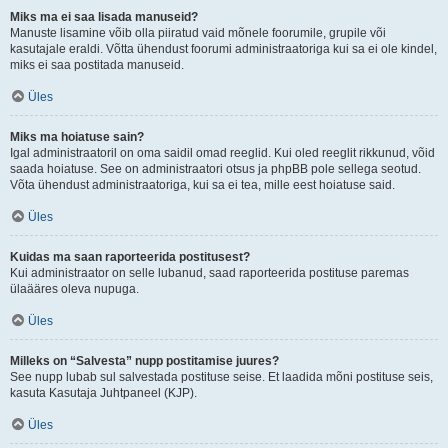
Miks ma ei saa lisada manuseid?
Manuste lisamine võib olla piiratud vaid mõnele foorumile, grupile või
kasutajale eraldi. Võtta ühendust foorumi administraatoriga kui sa ei ole kindel,
miks ei saa postitada manuseid.
Üles
Miks ma hoiatuse sain?
Igal administraatoril on oma saidil omad reeglid. Kui oled reeglit rikkunud, võid
saada hoiatuse. See on administraatori otsus ja phpBB pole sellega seotud.
Võta ühendust administraatoriga, kui sa ei tea, mille eest hoiatuse said.
Üles
Kuidas ma saan raporteerida postitusest?
Kui administraator on selle lubanud, saad raporteerida postituse paremas
ülaääres oleva nupuga.
Üles
Milleks on “Salvesta” nupp postitamise juures?
See nupp lubab sul salvestada postituse seise. Et laadida mõni postituse seis,
kasuta Kasutaja Juhtpaneel (KJP).
Üles