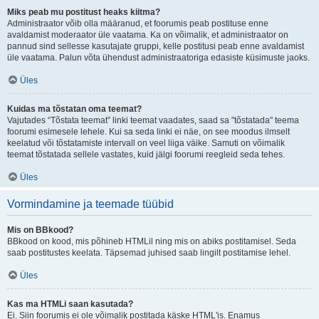
Miks peab mu postitust heaks kiitma?
Administraator võib olla määranud, et foorumis peab postituse enne
avaldamist moderaator üle vaatama. Ka on võimalik, et administraator on
pannud sind sellesse kasutajate gruppi, kelle postitusi peab enne avaldamist
üle vaatama. Palun võta ühendust administraatoriga edasiste küsimuste jaoks.
Üles
Kuidas ma tõstatan oma teemat?
Vajutades “Tõstata teemat” linki teemat vaadates, saad sa "tõstatada" teema
foorumi esimesele lehele. Kui sa seda linki ei näe, on see moodus ilmselt
keelatud või tõstatamiste intervall on veel liiga väike. Samuti on võimalik
teemat tõstatada sellele vastates, kuid jälgi foorumi reegleid seda tehes.
Üles
Vormindamine ja teemade tüübid
Mis on BBkood?
BBkood on kood, mis põhineb HTMLil ning mis on abiks postitamisel. Seda
saab postitustes keelata. Täpsemad juhised saab lingilt postitamise lehel.
Üles
Kas ma HTMLi saan kasutada?
Ei. Siin foorumis ei ole võimalik postitada käske HTML'is. Enamus