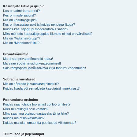
Kasutajate tiitlid ja grupid
Kes on administraatorid?
Kes on moderaatorid?
Mis on kasutajagrupid?
Kus on kasutajagrupid ja kuidas nendega liituda?
Kuidas kasutajagrupi moderaatoriks saada?
Miks mõnede kasutajagruppide liikmete nimed on värvilised?
Mis on “Vaikimisi grupp”?
Mis on “Meeskond” link?
Privaatsõnumid
Ma ei saa privaatsõnumeid saata!
Ma saan soovimatuid privaatsõnumeid!
Sain rämpsposti ja/või solvava kirja foorumi vahendusel!
Sõbrad ja vaenlased
Mis on sõprade ja vaenlaste nimekiri?
Kuidas lisada või eemaldada kasutajaid nimekirjast?
Foorumitest otsimine
Kuidas saan otsida foorumist või foorumitest?
Miks mu otsingul pole vasteid?
Miks saan ma otsingu vastuseks tühja lehe?
Kuidas ma otsin kasutajaid?
Kuidas ma leian omaenda postitused või teemad?
Tellimused ja järjehoidjad