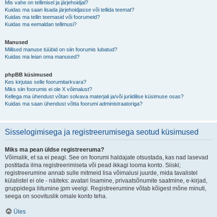
Mis vahe on tellimisel ja järjehoidjal?
Kuidas ma saan lisada järjehoidjasse või tellida teemat?
Kuidas ma tellin teemasid või foorumeid?
Kuidas ma eemaldan tellimusi?
Manused
Millised manuse tüübid on siin foorumis lubatud?
Kuidas ma leian oma manused?
phpBB küsimused
Kes kirjutas selle foorumitarkvara?
Miks siin foorumis ei ole X võimalust?
Kellega ma ühendust võtan solvava materjali ja/või juriidilise küsimuse osas?
Kuidas ma saan ühendust võtta foorumi administraatoriga?
Sisselogimisega ja registreerumisega seotud küsimused
Miks ma pean üldse registreeruma?
Võimalik, et sa ei peagi. See on foorumi haldajate otsustada, kas nad lasevad
postitada ilma registreerimiseta või pead ikkagi looma konto. Siiski;
registreerumine annab sulle mitmeid lisa võimalusi juurde, mida tavalistel
külalistel ei ole - näiteks: avatari lisamine, privaatsõnumite saatmine, e-kirjad,
gruppidega liitumine jpm veelgi. Registreerumine võtab kõigest mõne minuti,
seega on soovituslik omale konto teha.
Üles