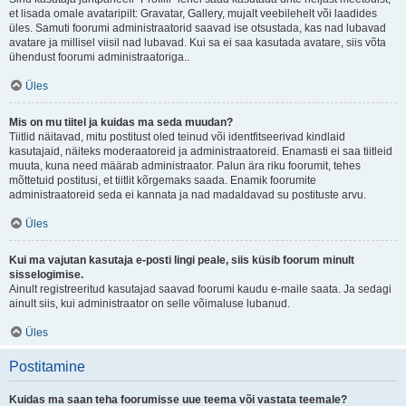
et lisada omale avataripilt: Gravatar, Gallery, mujalt veebilehelt või laadides
üles. Samuti foorumi administraatorid saavad ise otsustada, kas nad lubavad
avatare ja millisel viisil nad lubavad. Kui sa ei saa kasutada avatare, siis võta
ühendust foorumi administraatoriga..
Üles
Mis on mu tiitel ja kuidas ma seda muudan?
Tiitlid näitavad, mitu postitust oled teinud või identfitseerivad kindlaid
kasutajaid, näiteks moderaatoreid ja administraatoreid. Enamasti ei saa tiitleid
muuta, kuna need määrab administraator. Palun ära riku foorumit, tehes
mõttetuid postitusi, et tiitlit kõrgemaks saada. Enamik foorumite
administraatoreid seda ei kannata ja nad madaldavad su postituste arvu.
Üles
Kui ma vajutan kasutaja e-posti lingi peale, siis küsib foorum minult
sisselogimise.
Ainult registreeritud kasutajad saavad foorumi kaudu e-maile saata. Ja sedagi
ainult siis, kui administraator on selle võimaluse lubanud.
Üles
Postitamine
Kuidas ma saan teha foorumisse uue teema või vastata teemale?