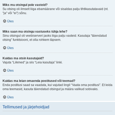
Miks mu otsingul pole vasteid?
Su otsing oli ilmselt liiga ebamäärane või sisaldas palju tihtikasutatavaid (nt.
"ja" või "ei") sõnu.
Üles
Miks saan ma otsingu vastuseks tühja lehe?
Sinu otsingul oli veebiserveri jaoks liiga palju vasteid. Kasutaja “täiendatud
otsing” funktsiooni, et olla rohkem täpsem.
Üles
Kuidas ma otsin kasutajaid?
Vajuta “Liikmed” ja siis “Leia kasutaja” linki.
Üles
Kuidas ma leian omaenda postitused või teemad?
Enda postitusi saad sa vaadata, kui vajutad lingil “Vaata oma postitusi”. Et leida
oma teemasid, kasuta täiendatud otsingut ja määra valikud sobivaks.
Üles
Tellimused ja järjehoidjad