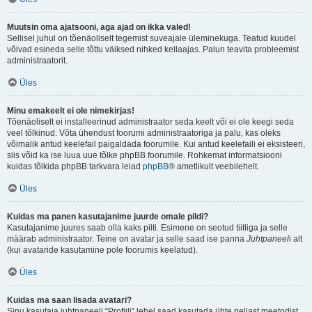
Muutsin oma ajatsooni, aga ajad on ikka valed!
Sellisel juhul on tõenäoliselt tegemist suveajale üleminekuga. Teatud kuudel
võivad esineda selle tõttu väiksed nihked kellaajas. Palun teavita probleemist
administraatorit.
Üles
Minu emakeelt ei ole nimekirjas!
Tõenäoliselt ei installeerinud administraator seda keelt või ei ole keegi seda
veel tõlkinud. Võta ühendust foorumi administraatoriga ja palu, kas oleks
võimalik antud keelefail paigaldada foorumile. Kui antud keelefaili ei eksisteeri,
siis võid ka ise luua uue tõlke phpBB foorumile. Rohkemat informatsiooni
kuidas tõlkida phpBB tarkvara leiad
phpBB
® ametlikult veebilehelt.
Üles
Kuidas ma panen kasutajanime juurde omale pildi?
Kasutajanime juures saab olla kaks pilti. Esimene on seotud tiitliga ja selle
määrab administraator. Teine on avatar ja selle saad ise panna
Juhtpaneel
i alt
(kui avataride kasutamine pole foorumis keelatud).
Üles
Kuidas ma saan lisada avatari?
Sinu kasutaja juhtpaneeli “Profiili” lehel saad kasutada ühte neljast meetodist,