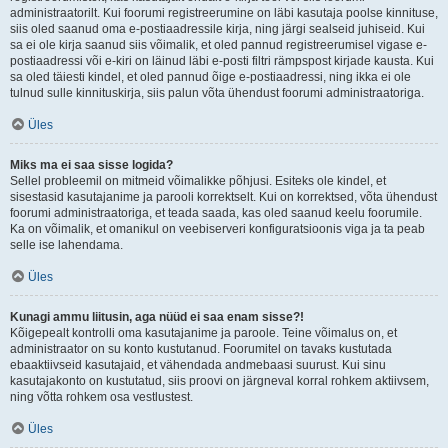
administraatorilt. Kui foorumi registreerumine on läbi kasutaja poolse kinnituse,
siis oled saanud oma e-postiaadressile kirja, ning järgi sealseid juhiseid. Kui
sa ei ole kirja saanud siis võimalik, et oled pannud registreerumisel vigase e-
postiaadressi või e-kiri on läinud läbi e-posti filtri rämpspost kirjade kausta. Kui
sa oled täiesti kindel, et oled pannud õige e-postiaadressi, ning ikka ei ole
tulnud sulle kinnituskirja, siis palun võta ühendust foorumi administraatoriga.
Üles
Miks ma ei saa sisse logida?
Sellel probleemil on mitmeid võimalikke põhjusi. Esiteks ole kindel, et
sisestasid kasutajanime ja parooli korrektselt. Kui on korrektsed, võta ühendust
foorumi administraatoriga, et teada saada, kas oled saanud keelu foorumile.
Ka on võimalik, et omanikul on veebiserveri konfiguratsioonis viga ja ta peab
selle ise lahendama.
Üles
Kunagi ammu liitusin, aga nüüd ei saa enam sisse?!
Kõigepealt kontrolli oma kasutajanime ja paroole. Teine võimalus on, et
administraator on su konto kustutanud. Foorumitel on tavaks kustutada
ebaaktiivseid kasutajaid, et vähendada andmebaasi suurust. Kui sinu
kasutajakonto on kustutatud, siis proovi on järgneval korral rohkem aktiivsem,
ning võtta rohkem osa vestlustest.
Üles