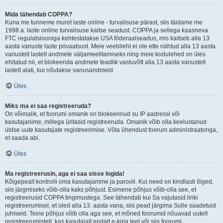
Mida tähendab COPPA?
Kuna me tunneme muret laste online - turvalisuse pärast, siis täidame me
1998.a. laste online turvalisuse kaitse seadust. COPPA ja sellega kaasneva
FTC regulatsiooniga kehtestatakse USA föderaalseadus, mis kaitseb alla 13
aasta vanuste laste privaatsust. Meie veebileht ei ole ette nähtud alla 13 aasta
vanustelt lastelt andmete väljameelitamiseks ning meie kodulehed on üles
ehitatud nii, et blokeerida andmete teadlik vastuvõtt alla 13 aasta vanustelt
lastelt alati, kui nõutakse vanusandmeid.
Üles
Miks ma ei saa registreeruda?
On võimalik, et foorumi omanik on blokeerinud su IP aadressi või
kasutajanime, millega üritasid registreeruda. Omanik võib olla keelustanud
üldse uute kasutajate registreerimise. Võta ühendust foorum administraatoriga,
et saada abi.
Üles
Ma registreerusin, aga ei saa sisse logida!
Kõigepealt kontrolli oma kasutajanime ja parooli. Kui need on kindlasti õiged,
siis järgmiseks võib-olla kaks põhjust. Esimene põhjus võib-olla see, et
registreerusid COPPA tingimustega. See tähendab kui Sa vajutasid linki
registreerumisel, et oled alla 13. aasta vana, siis pead järgima Sulle saadetuid
juhiseid. Teine põhjus võib olla aga see, et mõned foorumid nõuavad uutelt
registreerumistelt, kas kasutajalt endalt e-kirja teel või siis foorumi