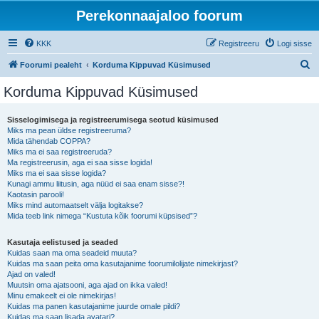
Perekonnaajaloo foorum
KKK
Registreeru
Logi sisse
O
Foorumi pealeht
Korduma Kippuvad Küsimused
t
Korduma Kippuvad Küsimused
s
i
Sisselogimisega ja registreerumisega seotud küsimused
Miks ma pean üldse registreeruma?
Mida tähendab COPPA?
Miks ma ei saa registreeruda?
Ma registreerusin, aga ei saa sisse logida!
Miks ma ei saa sisse logida?
Kunagi ammu liitusin, aga nüüd ei saa enam sisse?!
Kaotasin parooli!
Miks mind automaatselt välja logitakse?
Mida teeb link nimega “Kustuta kõik foorumi küpsised”?
Kasutaja eelistused ja seaded
Kuidas saan ma oma seadeid muuta?
Kuidas ma saan peita oma kasutajanime foorumilolijate nimekirjast?
Ajad on valed!
Muutsin oma ajatsooni, aga ajad on ikka valed!
Minu emakeelt ei ole nimekirjas!
Kuidas ma panen kasutajanime juurde omale pildi?
Kuidas ma saan lisada avatari?