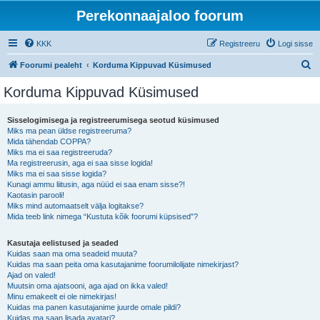
Perekonnaajaloo foorum
KKK
Registreeru
Logi sisse
O
Foorumi pealeht
Korduma Kippuvad Küsimused
t
Korduma Kippuvad Küsimused
s
i
Sisselogimisega ja registreerumisega seotud küsimused
Miks ma pean üldse registreeruma?
Mida tähendab COPPA?
Miks ma ei saa registreeruda?
Ma registreerusin, aga ei saa sisse logida!
Miks ma ei saa sisse logida?
Kunagi ammu liitusin, aga nüüd ei saa enam sisse?!
Kaotasin parooli!
Miks mind automaatselt välja logitakse?
Mida teeb link nimega “Kustuta kõik foorumi küpsised”?
Kasutaja eelistused ja seaded
Kuidas saan ma oma seadeid muuta?
Kuidas ma saan peita oma kasutajanime foorumilolijate nimekirjast?
Ajad on valed!
Muutsin oma ajatsooni, aga ajad on ikka valed!
Minu emakeelt ei ole nimekirjas!
Kuidas ma panen kasutajanime juurde omale pildi?
Kuidas ma saan lisada avatari?