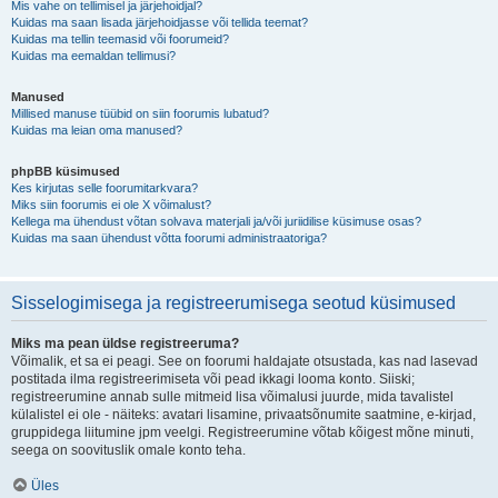
Mis vahe on tellimisel ja järjehoidjal?
Kuidas ma saan lisada järjehoidjasse või tellida teemat?
Kuidas ma tellin teemasid või foorumeid?
Kuidas ma eemaldan tellimusi?
Manused
Millised manuse tüübid on siin foorumis lubatud?
Kuidas ma leian oma manused?
phpBB küsimused
Kes kirjutas selle foorumitarkvara?
Miks siin foorumis ei ole X võimalust?
Kellega ma ühendust võtan solvava materjali ja/või juriidilise küsimuse osas?
Kuidas ma saan ühendust võtta foorumi administraatoriga?
Sisselogimisega ja registreerumisega seotud küsimused
Miks ma pean üldse registreeruma?
Võimalik, et sa ei peagi. See on foorumi haldajate otsustada, kas nad lasevad
postitada ilma registreerimiseta või pead ikkagi looma konto. Siiski;
registreerumine annab sulle mitmeid lisa võimalusi juurde, mida tavalistel
külalistel ei ole - näiteks: avatari lisamine, privaatsõnumite saatmine, e-kirjad,
gruppidega liitumine jpm veelgi. Registreerumine võtab kõigest mõne minuti,
seega on soovituslik omale konto teha.
Üles