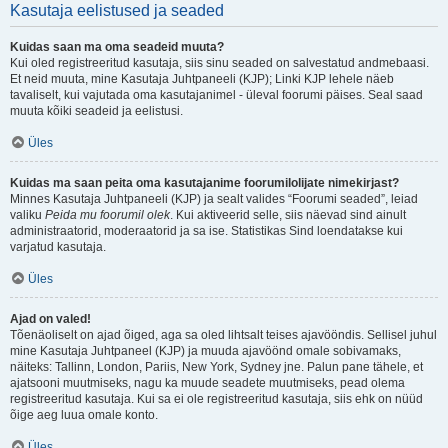
Kasutaja eelistused ja seaded
Kuidas saan ma oma seadeid muuta?
Kui oled registreeritud kasutaja, siis sinu seaded on salvestatud andmebaasi.
Et neid muuta, mine Kasutaja Juhtpaneeli (KJP); Linki KJP lehele näeb
tavaliselt, kui vajutada oma kasutajanimel - üleval foorumi päises. Seal saad
muuta kõiki seadeid ja eelistusi.
Üles
Kuidas ma saan peita oma kasutajanime foorumilolijate nimekirjast?
Minnes Kasutaja Juhtpaneeli (KJP) ja sealt valides “Foorumi seaded”, leiad
valiku
Peida mu foorumil olek
. Kui aktiveerid selle, siis näevad sind ainult
administraatorid, moderaatorid ja sa ise. Statistikas Sind loendatakse kui
varjatud kasutaja.
Üles
Ajad on valed!
Tõenäoliselt on ajad õiged, aga sa oled lihtsalt teises ajavööndis. Sellisel juhul
mine Kasutaja Juhtpaneel (KJP) ja muuda ajavöönd omale sobivamaks,
näiteks: Tallinn, London, Pariis, New York, Sydney jne. Palun pane tähele, et
ajatsooni muutmiseks, nagu ka muude seadete muutmiseks, pead olema
registreeritud kasutaja. Kui sa ei ole registreeritud kasutaja, siis ehk on nüüd
õige aeg luua omale konto.
Üles