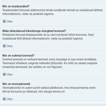
Mis on teadeanded?
Teadeanded ilmuvad alafoorumis teiste postituste kohale ja sisaldavad tähtsat
informatsiooni, mida sa peaksid lugema.
Üles
Mida tähendavad kleebisega märgitud teemad?
Kleepsud ilmuvad teadaannete all ja vaid esimesel lehel foorumis. Nad
sisaldavad tihti tähtsat informatsiooni, mida sa peaksid lugema.
Üles
Mis on suletud teemad?
Suletud teemad on sellised teemad, kuhu kasutaja ei saa enam postitada.
Teemasid võidakse sulgeda mitmetel põhjustel. Ka võid sa saada sulgeda
omaenda teemasid, kui selleks on sul õigused.
Üles
Mis on teemaikoonid
Teemaikoonid on autori poolt valitud pildikesed, mis ilmuvad teema nime
kõrval foorumis ja näitavad, mis sisuga teema on.
Üles