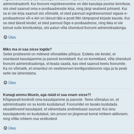
administraatorilt. Kui foorumi registreerumine on läbi kasutaja poolse kinnituse,
siis oled saanud oma e-postiaadressile kirja, ning järgi sealseid juhiseid. Kui
sa ei ole kirja saanud siis võimalik, et oled pannud registreerumisel vigase e-
postiaadressi või e-kiri on läinud läbi e-posti filtri rämpspost kirjade kausta. Kui
sa oled täiesti kindel, et oled pannud õige e-postiaadressi, ning ikka ei ole
tulnud sulle kinnituskirja, siis palun võta ühendust foorumi administraatoriga.
Üles
Miks ma ei saa sisse logida?
Sellel probleemil on mitmeid võimalikke põhjusi. Esiteks ole kindel, et
sisestasid kasutajanime ja parooli korrektselt. Kui on korrektsed, võta ühendust
foorumi administraatoriga, et teada saada, kas oled saanud keelu foorumile.
Ka on võimalik, et omanikul on veebiserveri konfiguratsioonis viga ja ta peab
selle ise lahendama.
Üles
Kunagi ammu liitusin, aga nüüd ei saa enam sisse?!
Kõigepealt kontrolli oma kasutajanime ja paroole. Teine võimalus on, et
administraator on su konto kustutanud. Foorumitel on tavaks kustutada
ebaaktiivseid kasutajaid, et vähendada andmebaasi suurust. Kui sinu
kasutajakonto on kustutatud, siis proovi on järgneval korral rohkem aktiivsem,
ning võtta rohkem osa vestlustest.
Üles