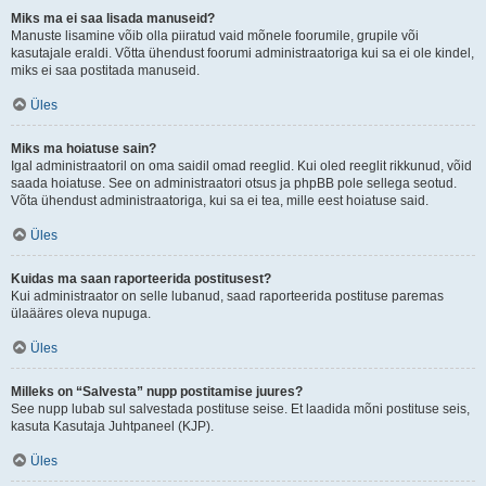
Miks ma ei saa lisada manuseid?
Manuste lisamine võib olla piiratud vaid mõnele foorumile, grupile või
kasutajale eraldi. Võtta ühendust foorumi administraatoriga kui sa ei ole kindel,
miks ei saa postitada manuseid.
Üles
Miks ma hoiatuse sain?
Igal administraatoril on oma saidil omad reeglid. Kui oled reeglit rikkunud, võid
saada hoiatuse. See on administraatori otsus ja phpBB pole sellega seotud.
Võta ühendust administraatoriga, kui sa ei tea, mille eest hoiatuse said.
Üles
Kuidas ma saan raporteerida postitusest?
Kui administraator on selle lubanud, saad raporteerida postituse paremas
ülaääres oleva nupuga.
Üles
Milleks on “Salvesta” nupp postitamise juures?
See nupp lubab sul salvestada postituse seise. Et laadida mõni postituse seis,
kasuta Kasutaja Juhtpaneel (KJP).
Üles