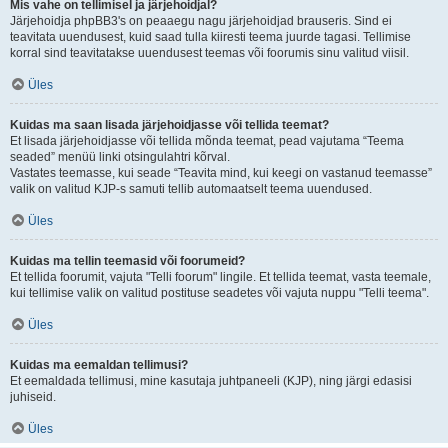
Mis vahe on tellimisel ja järjehoidjal?
Järjehoidja phpBB3's on peaaegu nagu järjehoidjad brauseris. Sind ei
teavitata uuendusest, kuid saad tulla kiiresti teema juurde tagasi. Tellimise
korral sind teavitatakse uuendusest teemas või foorumis sinu valitud viisil.
Üles
Kuidas ma saan lisada järjehoidjasse või tellida teemat?
Et lisada järjehoidjasse või tellida mõnda teemat, pead vajutama “Teema
seaded” menüü linki otsingulahtri kõrval.
Vastates teemasse, kui seade “Teavita mind, kui keegi on vastanud teemasse”
valik on valitud KJP-s samuti tellib automaatselt teema uuendused.
Üles
Kuidas ma tellin teemasid või foorumeid?
Et tellida foorumit, vajuta "Telli foorum" lingile. Et tellida teemat, vasta teemale,
kui tellimise valik on valitud postituse seadetes või vajuta nuppu "Telli teema".
Üles
Kuidas ma eemaldan tellimusi?
Et eemaldada tellimusi, mine kasutaja juhtpaneeli (KJP), ning järgi edasisi
juhiseid.
Üles