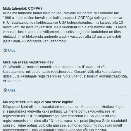
Mida tähendab COPPA?
Kuna me tunneme muret laste online - turvalisuse pärast, siis täidame me
1998.a. laste online turvalisuse kaitse seadust. COPPA ja sellega kaasneva
FTC regulatsiooniga kehtestatakse USA föderaalseadus, mis kaitseb alla 13
aasta vanuste laste privaatsust. Meie veebileht ei ole ette nähtud alla 13 aasta
vanustelt lastelt andmete väljameelitamiseks ning meie kodulehed on üles
ehitatud nii, et blokeerida andmete teadlik vastuvõtt alla 13 aasta vanustelt
lastelt alati, kui nõutakse vanusandmeid.
Üles
Miks ma ei saa registreeruda?
On võimalik, et foorumi omanik on blokeerinud su IP aadressi või
kasutajanime, millega üritasid registreeruda. Omanik võib olla keelustanud
üldse uute kasutajate registreerimise. Võta ühendust foorum administraatoriga,
et saada abi.
Üles
Ma registreerusin, aga ei saa sisse logida!
Kõigepealt kontrolli oma kasutajanime ja parooli. Kui need on kindlasti õiged,
siis järgmiseks võib-olla kaks põhjust. Esimene põhjus võib-olla see, et
registreerusid COPPA tingimustega. See tähendab kui Sa vajutasid linki
registreerumisel, et oled alla 13. aasta vana, siis pead järgima Sulle saadetuid
juhiseid. Teine põhjus võib olla aga see, et mõned foorumid nõuavad uutelt
registreerumistelt, kas kasutajalt endalt e-kirja teel või siis foorumi