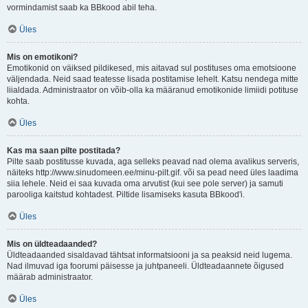
vormindamist saab ka BBkood abil teha.
Üles
Mis on emotikoni?
Emotikonid on väiksed pildikesed, mis aitavad sul postituses oma emotsioone
väljendada. Neid saad teatesse lisada postitamise lehelt. Katsu nendega mitte
liialdada. Administraator on võib-olla ka määranud emotikonide limiidi potituse
kohta.
Üles
Kas ma saan pilte postitada?
Pilte saab postitusse kuvada, aga selleks peavad nad olema avalikus serveris,
näiteks http://www.sinudomeen.ee/minu-pilt.gif. või sa pead need üles laadima
siia lehele. Neid ei saa kuvada oma arvutist (kui see pole server) ja samuti
parooliga kaitstud kohtadest. Piltide lisamiseks kasuta BBkood'i.
Üles
Mis on üldteadaanded?
Üldteadaanded sisaldavad tähtsat informatsiooni ja sa peaksid neid lugema.
Nad ilmuvad iga foorumi päisesse ja juhtpaneeli. Üldteadaannete õigused
määrab administraator.
Üles