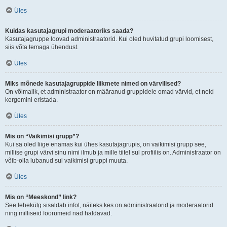
Üles
Kuidas kasutajagrupi moderaatoriks saada?
Kasutajagruppe loovad administraatorid. Kui oled huvitatud grupi loomisest,
siis võta temaga ühendust.
Üles
Miks mõnede kasutajagruppide liikmete nimed on värvilised?
On võimalik, et administraator on määranud gruppidele omad värvid, et neid
kergemini eristada.
Üles
Mis on “Vaikimisi grupp”?
Kui sa oled liige enamas kui ühes kasutajagrupis, on vaikimisi grupp see,
millise grupi värvi sinu nimi ilmub ja mille tiitel sul profiilis on. Administraator on
võib-olla lubanud sul vaikimisi gruppi muuta.
Üles
Mis on “Meeskond” link?
See lehekülg sisaldab infot, näiteks kes on administraatorid ja moderaatorid
ning milliseid foorumeid nad haldavad.