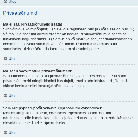
Üles
Privaatsõnumid
Ma ei saa privaatsõnumeid saata!
Siin võib olla kolm põhjust; 1.) Sa ei ole registreerunud ja / või sisseloginud. 2.)
Võimalik, et foorumi administraator on keelanud privaatsõnumite saatmise
funktsiooni kogu foorumis. 3.) Samuti on võimalik ka see, et administraator on
keelanud just Sinul saata privaatsõnumeid. Rohkema informatsiooni
saamiseks tuleks pöörduda foorumi administraatori poole.
Üles
Ma saan soovimatuid privaatsõnumeid!
Saad blokeerida kasutajaid privaatsõnumid, kasutades reegleid. Kui saad
privaatsõnumeid mingilt kindlalt kasutajalt, teavita administraatorit; Nemad
võivad keelata sellel kasutajal sõnumite saatmise.
Üles
Sain rämpsposti ja/või solvava kirja foorumi vahendusel!
Meil on kahju kuulda seda, edasiseks tegevuseks saada foorumi
administraatorile koopia kogu kirjast ja loodetavasti kasutab ta enda käsutuses
olevaid meetmeid selle lõpetamiseks.
Üles