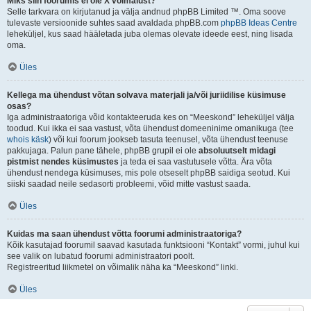
Miks siin foorumis ei ole X võimalust?
Selle tarkvara on kirjutanud ja välja andnud phpBB Limited ™. Oma soove
tulevaste versioonide suhtes saad avaldada phpBB.com
phpBB Ideas Centre
leheküljel, kus saad hääletada juba olemas olevate ideede eest, ning lisada
oma.
Üles
Kellega ma ühendust võtan solvava materjali ja/või juriidilise küsimuse
osas?
Iga administraatoriga võid kontakteeruda kes on “Meeskond” leheküljel välja
toodud. Kui ikka ei saa vastust, võta ühendust domeeninime omanikuga (tee
whois käsk
) või kui foorum jookseb tasuta teenusel, võta ühendust teenuse
pakkujaga. Palun pane tähele, phpBB grupil ei ole
absoluutselt midagi
pistmist nendes küsimustes
ja teda ei saa vastutusele võtta. Ära võta
ühendust nendega küsimuses, mis pole otseselt phpBB saidiga seotud. Kui
siiski saadad neile sedasorti probleemi, võid mitte vastust saada.
Üles
Kuidas ma saan ühendust võtta foorumi administraatoriga?
Kõik kasutajad foorumil saavad kasutada funktsiooni “Kontakt” vormi, juhul kui
see valik on lubatud foorumi administraatori poolt.
Registreeritud liikmetel on võimalik näha ka “Meeskond” linki.
Üles