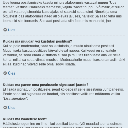
Uue teema postitamiseks kasuta mingis alafoorumis vastavat nuppu "Uus
teema". Vastuse lisamiseks teemasse, vajuta "Vasta" nuppu. Võimalik, et sul on
esmalt vaja registreerida kasutajaks, et saaksid seda toimi. Nimekirja oma
õigustest igas alafoorumis näed all olevas jaluses, näiteks: Sa saad teha uusi
teemasid siin foorumis, Sa saad postitada siin foorumis manuseid, jne.
Üles
Kuidas ma muudan või kustutan postitusi?
Kui sa pole moderaator, saad sa kustutada ja muuta ainult oma postitusi.
Muutmiseks kasuta postituse kõrval olevat nuppu. Kui keegi on su teatele
vastanud, sa seda enam kustutada ei saa ja muutes tuleb teate alla kiri selle
kohta, millal sa seda viimati muutsid. Moderaatorite muutmisest enamasti märki
ei jää, kuid nad võivad selle omal soovil lisada.
Üles
Kuidas ma panen oma postitusele signatuuri juurde?
Et lisada signatuuri postitusele, pead kõigepealt selle sisestama Juhtpaneelis.
Peale seda kui signatuur on loodud, siis postituse valikutes määrama valiku
"Lisa signatuur"
.
Üles
Kuidas ma hääletuse teen?
Hääletuste tegemine on lihte - kui postitad teema (või muudad teema esimest