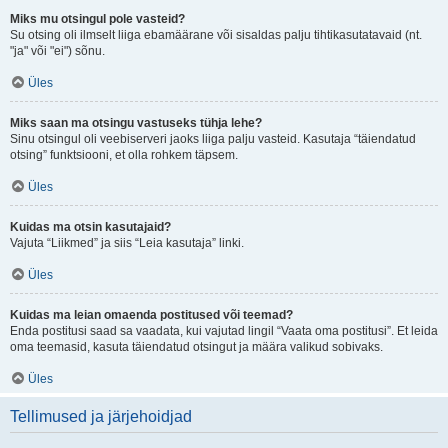
Miks mu otsingul pole vasteid?
Su otsing oli ilmselt liiga ebamäärane või sisaldas palju tihtikasutatavaid (nt.
"ja" või "ei") sõnu.
Üles
Miks saan ma otsingu vastuseks tühja lehe?
Sinu otsingul oli veebiserveri jaoks liiga palju vasteid. Kasutaja “täiendatud
otsing” funktsiooni, et olla rohkem täpsem.
Üles
Kuidas ma otsin kasutajaid?
Vajuta “Liikmed” ja siis “Leia kasutaja” linki.
Üles
Kuidas ma leian omaenda postitused või teemad?
Enda postitusi saad sa vaadata, kui vajutad lingil “Vaata oma postitusi”. Et leida
oma teemasid, kasuta täiendatud otsingut ja määra valikud sobivaks.
Üles
Tellimused ja järjehoidjad