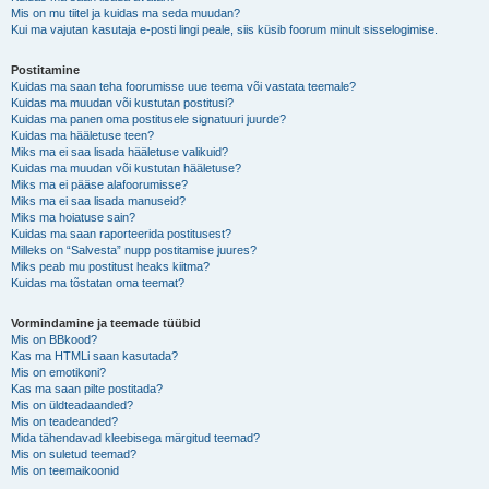
Mis on mu tiitel ja kuidas ma seda muudan?
Kui ma vajutan kasutaja e-posti lingi peale, siis küsib foorum minult sisselogimise.
Postitamine
Kuidas ma saan teha foorumisse uue teema või vastata teemale?
Kuidas ma muudan või kustutan postitusi?
Kuidas ma panen oma postitusele signatuuri juurde?
Kuidas ma hääletuse teen?
Miks ma ei saa lisada hääletuse valikuid?
Kuidas ma muudan või kustutan hääletuse?
Miks ma ei pääse alafoorumisse?
Miks ma ei saa lisada manuseid?
Miks ma hoiatuse sain?
Kuidas ma saan raporteerida postitusest?
Milleks on “Salvesta” nupp postitamise juures?
Miks peab mu postitust heaks kiitma?
Kuidas ma tõstatan oma teemat?
Vormindamine ja teemade tüübid
Mis on BBkood?
Kas ma HTMLi saan kasutada?
Mis on emotikoni?
Kas ma saan pilte postitada?
Mis on üldteadaanded?
Mis on teadeanded?
Mida tähendavad kleebisega märgitud teemad?
Mis on suletud teemad?
Mis on teemaikoonid