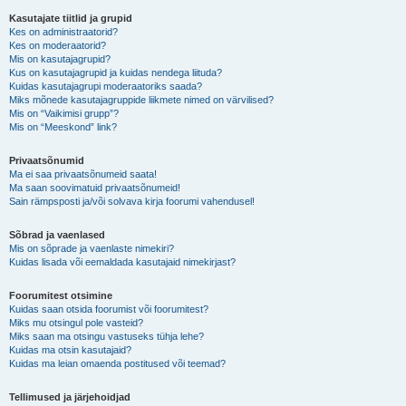
Kasutajate tiitlid ja grupid
Kes on administraatorid?
Kes on moderaatorid?
Mis on kasutajagrupid?
Kus on kasutajagrupid ja kuidas nendega liituda?
Kuidas kasutajagrupi moderaatoriks saada?
Miks mõnede kasutajagruppide liikmete nimed on värvilised?
Mis on “Vaikimisi grupp”?
Mis on “Meeskond” link?
Privaatsõnumid
Ma ei saa privaatsõnumeid saata!
Ma saan soovimatuid privaatsõnumeid!
Sain rämpsposti ja/või solvava kirja foorumi vahendusel!
Sõbrad ja vaenlased
Mis on sõprade ja vaenlaste nimekiri?
Kuidas lisada või eemaldada kasutajaid nimekirjast?
Foorumitest otsimine
Kuidas saan otsida foorumist või foorumitest?
Miks mu otsingul pole vasteid?
Miks saan ma otsingu vastuseks tühja lehe?
Kuidas ma otsin kasutajaid?
Kuidas ma leian omaenda postitused või teemad?
Tellimused ja järjehoidjad