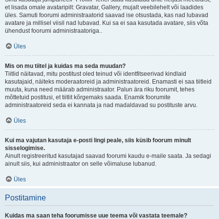
et lisada omale avataripilt: Gravatar, Gallery, mujalt veebilehelt või laadides
üles. Samuti foorumi administraatorid saavad ise otsustada, kas nad lubavad
avatare ja millisel viisil nad lubavad. Kui sa ei saa kasutada avatare, siis võta
ühendust foorumi administraatoriga..
Üles
Mis on mu tiitel ja kuidas ma seda muudan?
Tiitlid näitavad, mitu postitust oled teinud või identfitseerivad kindlaid
kasutajaid, näiteks moderaatoreid ja administraatoreid. Enamasti ei saa tiitleid
muuta, kuna need määrab administraator. Palun ära riku foorumit, tehes
mõttetuid postitusi, et tiitlit kõrgemaks saada. Enamik foorumite
administraatoreid seda ei kannata ja nad madaldavad su postituste arvu.
Üles
Kui ma vajutan kasutaja e-posti lingi peale, siis küsib foorum minult
sisselogimise.
Ainult registreeritud kasutajad saavad foorumi kaudu e-maile saata. Ja sedagi
ainult siis, kui administraator on selle võimaluse lubanud.
Üles
Postitamine
Kuidas ma saan teha foorumisse uue teema või vastata teemale?