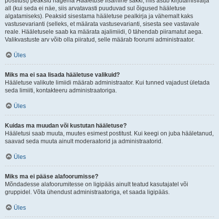
postitust) peaksid nägema
Hääletuse lisamine
sakki, mis asub kirjutamisvälja
all (kui seda ei näe, siis arvatavasti puuduvad sul õigused hääletuse
algatamiseks). Peaksid sisestama hääletuse pealkirja ja vähemalt kaks
vastusevarianti (selleks, et määrata vastusevarianti, sisesta see vastavale
reale. Hääletusele saab ka määrata ajalimiidi, 0 tähendab piiramatut aega.
Valikvastuste arv võib olla piiratud, selle määrab foorumi administraator.
Üles
Miks ma ei saa lisada hääletuse valikuid?
Hääletuse valikute limiidi määrab administraator. Kui tunned vajadust ületada
seda limiiti, kontakteeru administraatoriga.
Üles
Kuidas ma muudan või kustutan hääletuse?
Hääletusi saab muuta, muutes esimest postitust. Kui keegi on juba hääletanud,
saavad seda muuta ainult moderaatorid ja administraatorid.
Üles
Miks ma ei pääse alafoorumisse?
Mõndadesse alafoorumitesse on ligipääs ainult teatud kasutajatel või
gruppidel. Võta ühendust administraatoriga, et saada ligipääs.
Üles