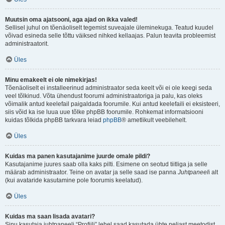
Muutsin oma ajatsooni, aga ajad on ikka valed!
Sellisel juhul on tõenäoliselt tegemist suveajale üleminekuga. Teatud kuudel
võivad esineda selle tõttu väiksed nihked kellaajas. Palun teavita probleemist
administraatorit.
Üles
Minu emakeelt ei ole nimekirjas!
Tõenäoliselt ei installeerinud administraator seda keelt või ei ole keegi seda
veel tõlkinud. Võta ühendust foorumi administraatoriga ja palu, kas oleks
võimalik antud keelefail paigaldada foorumile. Kui antud keelefaili ei eksisteeri,
siis võid ka ise luua uue tõlke phpBB foorumile. Rohkemat informatsiooni
kuidas tõlkida phpBB tarkvara leiad
phpBB
® ametlikult veebilehelt.
Üles
Kuidas ma panen kasutajanime juurde omale pildi?
Kasutajanime juures saab olla kaks pilti. Esimene on seotud tiitliga ja selle
määrab administraator. Teine on avatar ja selle saad ise panna
Juhtpaneel
i alt
(kui avataride kasutamine pole foorumis keelatud).
Üles
Kuidas ma saan lisada avatari?
Sinu kasutaja juhtpaneeli “Profiili” lehel saad kasutada ühte neljast meetodist,