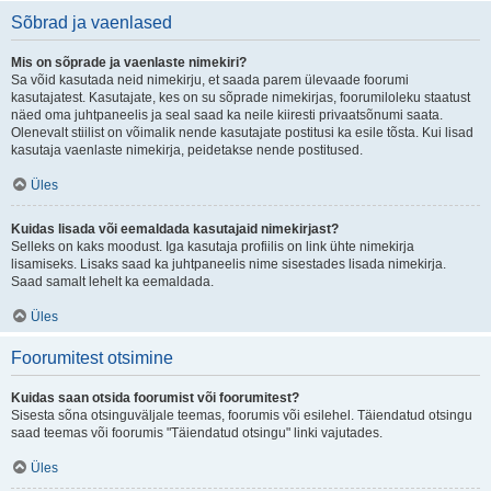
Sõbrad ja vaenlased
Mis on sõprade ja vaenlaste nimekiri?
Sa võid kasutada neid nimekirju, et saada parem ülevaade foorumi
kasutajatest. Kasutajate, kes on su sõprade nimekirjas, foorumiloleku staatust
näed oma juhtpaneelis ja seal saad ka neile kiiresti privaatsõnumi saata.
Olenevalt stiilist on võimalik nende kasutajate postitusi ka esile tõsta. Kui lisad
kasutaja vaenlaste nimekirja, peidetakse nende postitused.
Üles
Kuidas lisada või eemaldada kasutajaid nimekirjast?
Selleks on kaks moodust. Iga kasutaja profiilis on link ühte nimekirja
lisamiseks. Lisaks saad ka juhtpaneelis nime sisestades lisada nimekirja.
Saad samalt lehelt ka eemaldada.
Üles
Foorumitest otsimine
Kuidas saan otsida foorumist või foorumitest?
Sisesta sõna otsinguväljale teemas, foorumis või esilehel. Täiendatud otsingu
saad teemas või foorumis "Täiendatud otsingu" linki vajutades.
Üles