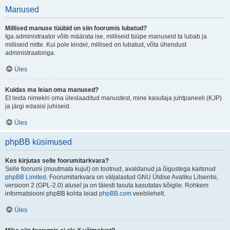
Manused
Millised manuse tüübid on siin foorumis lubatud?
Iga administraator võib määrata ise, milliseid tüüpe manuseid ta lubab ja
milliseid mitte. Kui pole kindel, millised on lubatud, võta ühendust
administraatoriga.
Üles
Kuidas ma leian oma manused?
Et leida nimekiri oma üleslaaditud manustest, mine kasutaja juhtpaneeli (KJP)
ja järgi edasisi juhiseid.
Üles
phpBB küsimused
Kes kirjutas selle foorumitarkvara?
Selle foorumi (muutmata kujul) on tootnud, avaldanud ja õigustega kaitsnud
phpBB Limited
. Foorumitarkvara on väljalastud GNU Üldise Avaliku Litsentsi,
versioon 2 (GPL-2.0) alusel ja on täiesti tasuta kasutatav kõigile. Rohkem
informatsiooni phpBB kohta leiad
phpBB.com
veebilehelt.
Üles