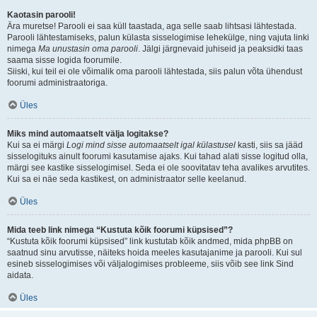
Kaotasin parooli!
Ära muretse! Parooli ei saa küll taastada, aga selle saab lihtsasi lähtestada.
Parooli lähtestamiseks, palun külasta sisselogimise lehekülge, ning vajuta linki
nimega
Ma unustasin oma parooli
. Jälgi järgnevaid juhiseid ja peaksidki taas
saama sisse logida foorumile.
Siiski, kui teil ei ole võimalik oma parooli lähtestada, siis palun võta ühendust
foorumi administraatoriga.
Üles
Miks mind automaatselt välja logitakse?
Kui sa ei märgi
Logi mind sisse automaatselt igal külastusel
kasti, siis sa jääd
sisselogituks ainult foorumi kasutamise ajaks. Kui tahad alati sisse logitud olla,
märgi see kastike sisselogimisel. Seda ei ole soovitatav teha avalikes arvutites.
Kui sa ei näe seda kastikest, on administraator selle keelanud.
Üles
Mida teeb link nimega “Kustuta kõik foorumi küpsised”?
“Kustuta kõik foorumi küpsised” link kustutab kõik andmed, mida phpBB on
saatnud sinu arvutisse, näiteks hoida meeles kasutajanime ja parooli. Kui sul
esineb sisselogimises või väljalogimises probleeme, siis võib see link Sind
aidata.
Üles