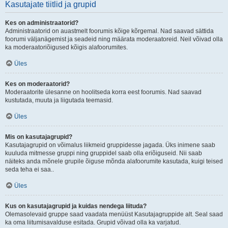
Kasutajate tiitlid ja grupid
Kes on administraatorid?
Administraatorid on auastmelt foorumis kõige kõrgemal. Nad saavad sättida
foorumi väljanägemist ja seadeid ning määrata moderaatoreid. Neil võivad olla
ka moderaatoriõigused kõigis alafoorumites.
Üles
Kes on moderaatorid?
Moderaatorite ülesanne on hoolitseda korra eest foorumis. Nad saavad
kustutada, muuta ja liigutada teemasid.
Üles
Mis on kasutajagrupid?
Kasutajagrupid on võimalus liikmeid gruppidesse jagada. Üks inimene saab
kuuluda mitmesse gruppi ning gruppidel saab olla eriõiguseid. Nii saab
näiteks anda mõnele grupile õiguse mõnda alafoorumite kasutada, kuigi teised
seda teha ei saa..
Üles
Kus on kasutajagrupid ja kuidas nendega liituda?
Olemasolevaid gruppe saad vaadata menüüst Kasutajagruppide alt. Seal saad
ka oma liitumisavalduse esitada. Grupid võivad olla ka varjatud.