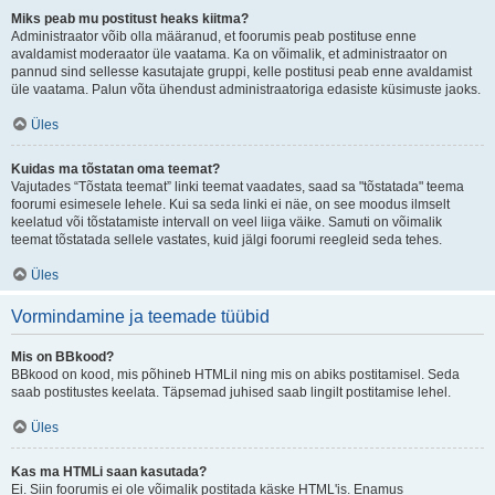
Miks peab mu postitust heaks kiitma?
Administraator võib olla määranud, et foorumis peab postituse enne
avaldamist moderaator üle vaatama. Ka on võimalik, et administraator on
pannud sind sellesse kasutajate gruppi, kelle postitusi peab enne avaldamist
üle vaatama. Palun võta ühendust administraatoriga edasiste küsimuste jaoks.
Üles
Kuidas ma tõstatan oma teemat?
Vajutades “Tõstata teemat” linki teemat vaadates, saad sa "tõstatada" teema
foorumi esimesele lehele. Kui sa seda linki ei näe, on see moodus ilmselt
keelatud või tõstatamiste intervall on veel liiga väike. Samuti on võimalik
teemat tõstatada sellele vastates, kuid jälgi foorumi reegleid seda tehes.
Üles
Vormindamine ja teemade tüübid
Mis on BBkood?
BBkood on kood, mis põhineb HTMLil ning mis on abiks postitamisel. Seda
saab postitustes keelata. Täpsemad juhised saab lingilt postitamise lehel.
Üles
Kas ma HTMLi saan kasutada?
Ei. Siin foorumis ei ole võimalik postitada käske HTML'is. Enamus