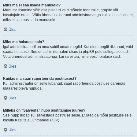
Miks ma ei saa lisada manuseid?
Manuste lisamine võib olla piiratud vaid mõnele foorumile, grupile või
kasutajale eraldi. Võtta ühendust foorumi administraatoriga kui sa ei ole kindel,
miks ei saa postitada manuseid.
Üles
Miks ma hoiatuse sain?
Igal administraatoril on oma saidil omad reeglid. Kui oled reeglit rikkunud, võid
saada hoiatuse. See on administraatori otsus ja phpBB pole sellega seotud.
Võta ühendust administraatoriga, kui sa ei tea, mille eest hoiatuse said.
Üles
Kuidas ma saan raporteerida postitusest?
Kui administraator on selle lubanud, saad raporteerida postituse paremas
ülaääres oleva nupuga.
Üles
Milleks on “Salvesta” nupp postitamise juures?
See nupp lubab sul salvestada postituse seise. Et laadida mõni postituse seis,
kasuta Kasutaja Juhtpaneel (KJP).
Üles