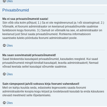
Üles
Privaatsõnumid
Ma ei saa privaatsõnumeid saata!
Siin võib olla kolm põhjust; 1.) Sa ei ole registreerunud ja / või sisseloginud. 2.)
Võimalik, et foorumi administraator on keelanud privaatsõnumite saatmise
funktsiooni kogu foorumis. 3.) Samuti on võimalik ka see, et administraator on
keelanud just Sinul saata privaatsõnumeid. Rohkema informatsiooni
saamiseks tuleks pöörduda foorumi administraatori poole.
Üles
Ma saan soovimatuid privaatsõnumeid!
Saad blokeerida kasutajaid privaatsõnumid, kasutades reegleid. Kui saad
privaatsõnumeid mingilt kindlalt kasutajalt, teavita administraatorit; Nemad
võivad keelata sellel kasutajal sõnumite saatmise.
Üles
Sain rämpsposti ja/või solvava kirja foorumi vahendusel!
Meil on kahju kuulda seda, edasiseks tegevuseks saada foorumi
administraatorile koopia kogu kirjast ja loodetavasti kasutab ta enda käsutuses
olevaid meetmeid selle lõpetamiseks.
Üles