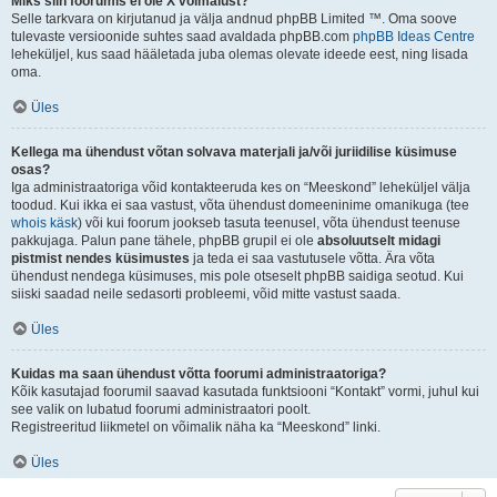
Miks siin foorumis ei ole X võimalust?
Selle tarkvara on kirjutanud ja välja andnud phpBB Limited ™. Oma soove
tulevaste versioonide suhtes saad avaldada phpBB.com
phpBB Ideas Centre
leheküljel, kus saad hääletada juba olemas olevate ideede eest, ning lisada
oma.
Üles
Kellega ma ühendust võtan solvava materjali ja/või juriidilise küsimuse
osas?
Iga administraatoriga võid kontakteeruda kes on “Meeskond” leheküljel välja
toodud. Kui ikka ei saa vastust, võta ühendust domeeninime omanikuga (tee
whois käsk
) või kui foorum jookseb tasuta teenusel, võta ühendust teenuse
pakkujaga. Palun pane tähele, phpBB grupil ei ole
absoluutselt midagi
pistmist nendes küsimustes
ja teda ei saa vastutusele võtta. Ära võta
ühendust nendega küsimuses, mis pole otseselt phpBB saidiga seotud. Kui
siiski saadad neile sedasorti probleemi, võid mitte vastust saada.
Üles
Kuidas ma saan ühendust võtta foorumi administraatoriga?
Kõik kasutajad foorumil saavad kasutada funktsiooni “Kontakt” vormi, juhul kui
see valik on lubatud foorumi administraatori poolt.
Registreeritud liikmetel on võimalik näha ka “Meeskond” linki.
Üles