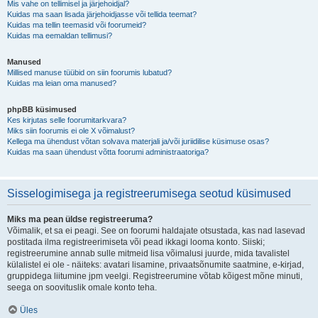
Mis vahe on tellimisel ja järjehoidjal?
Kuidas ma saan lisada järjehoidjasse või tellida teemat?
Kuidas ma tellin teemasid või foorumeid?
Kuidas ma eemaldan tellimusi?
Manused
Millised manuse tüübid on siin foorumis lubatud?
Kuidas ma leian oma manused?
phpBB küsimused
Kes kirjutas selle foorumitarkvara?
Miks siin foorumis ei ole X võimalust?
Kellega ma ühendust võtan solvava materjali ja/või juriidilise küsimuse osas?
Kuidas ma saan ühendust võtta foorumi administraatoriga?
Sisselogimisega ja registreerumisega seotud küsimused
Miks ma pean üldse registreeruma?
Võimalik, et sa ei peagi. See on foorumi haldajate otsustada, kas nad lasevad
postitada ilma registreerimiseta või pead ikkagi looma konto. Siiski;
registreerumine annab sulle mitmeid lisa võimalusi juurde, mida tavalistel
külalistel ei ole - näiteks: avatari lisamine, privaatsõnumite saatmine, e-kirjad,
gruppidega liitumine jpm veelgi. Registreerumine võtab kõigest mõne minuti,
seega on soovituslik omale konto teha.
Üles