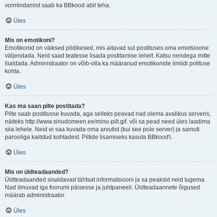
vormindamist saab ka BBkood abil teha.
Üles
Mis on emotikoni?
Emotikonid on väiksed pildikesed, mis aitavad sul postituses oma emotsioone
väljendada. Neid saad teatesse lisada postitamise lehelt. Katsu nendega mitte
liialdada. Administraator on võib-olla ka määranud emotikonide limiidi potituse
kohta.
Üles
Kas ma saan pilte postitada?
Pilte saab postitusse kuvada, aga selleks peavad nad olema avalikus serveris,
näiteks http://www.sinudomeen.ee/minu-pilt.gif. või sa pead need üles laadima
siia lehele. Neid ei saa kuvada oma arvutist (kui see pole server) ja samuti
parooliga kaitstud kohtadest. Piltide lisamiseks kasuta BBkood'i.
Üles
Mis on üldteadaanded?
Üldteadaanded sisaldavad tähtsat informatsiooni ja sa peaksid neid lugema.
Nad ilmuvad iga foorumi päisesse ja juhtpaneeli. Üldteadaannete õigused
määrab administraator.
Üles