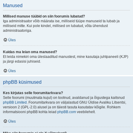
Manused
Millised manuse tüübid on siin foorumis lubatud?
Iga administraator võib määrata ise, milliseid tüüpe manuseid ta lubab ja
milliseid mitte. Kui pole kindel, millised on lubatud, võta ühendust
administraatoriga.
Üles
Kuidas ma leian oma manused?
Et leida nimekiri oma üleslaaditud manustest, mine kasutaja juhtpaneeli (KJP)
ja järgi edasisi juhiseid.
Üles
phpBB küsimused
Kes kirjutas selle foorumitarkvara?
Selle foorumi (muutmata kujul) on tootnud, avaldanud ja õigustega kaitsnud
phpBB Limited
. Foorumitarkvara on väljalastud GNU Üldise Avaliku Litsentsi,
versioon 2 (GPL-2.0) alusel ja on täiesti tasuta kasutatav kõigile. Rohkem
informatsiooni phpBB kohta leiad
phpBB.com
veebilehelt.
Üles