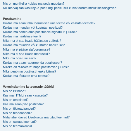
Mis on mu tiitel ja kuidas ma seda muudan?
Kui ma vajutan kasutaja e-posti lingi peale, siis küsib foorum minult sisselogimise.
Postitamine
Kuidas ma saan teha foorumisse uue teema või vastata teemale?
Kuidas ma muudan või kustutan postitusi?
Kuidas ma panen oma postitusele signatuuri juurde?
Kuidas ma hääletuse teen?
Miks ma ei saa lisada hääletuse valikuid?
Kuidas ma muudan või kustutan hääletuse?
Miks ma ei pääse alafoorumisse?
Miks ma ei saa lisada manuseid?
Miks ma hoiatuse sain?
Kuidas ma saan raporteerida postitusest?
Milleks on “Salvesta” nupp postitamise juures?
Miks peab mu postitust heaks kiitma?
Kuidas ma tõstatan oma teemat?
Vormindamine ja teemade tüübid
Mis on BBkood?
Kas ma HTMLi saan kasutada?
Mis on emotikoni?
Kas ma saan pilte postitada?
Mis on üldteadaanded?
Mis on teadeanded?
Mida tähendavad kleebisega märgitud teemad?
Mis on suletud teemad?
Mis on teemaikoonid