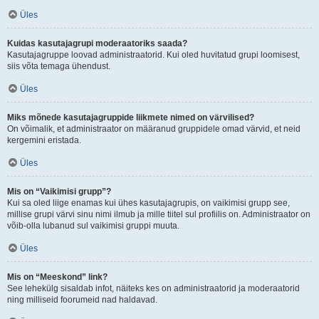
Üles
Kuidas kasutajagrupi moderaatoriks saada?
Kasutajagruppe loovad administraatorid. Kui oled huvitatud grupi loomisest,
siis võta temaga ühendust.
Üles
Miks mõnede kasutajagruppide liikmete nimed on värvilised?
On võimalik, et administraator on määranud gruppidele omad värvid, et neid
kergemini eristada.
Üles
Mis on “Vaikimisi grupp”?
Kui sa oled liige enamas kui ühes kasutajagrupis, on vaikimisi grupp see,
millise grupi värvi sinu nimi ilmub ja mille tiitel sul profiilis on. Administraator on
võib-olla lubanud sul vaikimisi gruppi muuta.
Üles
Mis on “Meeskond” link?
See lehekülg sisaldab infot, näiteks kes on administraatorid ja moderaatorid
ning milliseid foorumeid nad haldavad.