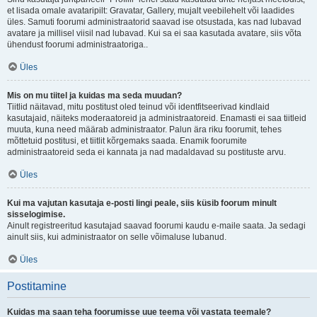
et lisada omale avataripilt: Gravatar, Gallery, mujalt veebilehelt või laadides
üles. Samuti foorumi administraatorid saavad ise otsustada, kas nad lubavad
avatare ja millisel viisil nad lubavad. Kui sa ei saa kasutada avatare, siis võta
ühendust foorumi administraatoriga..
Üles
Mis on mu tiitel ja kuidas ma seda muudan?
Tiitlid näitavad, mitu postitust oled teinud või identfitseerivad kindlaid
kasutajaid, näiteks moderaatoreid ja administraatoreid. Enamasti ei saa tiitleid
muuta, kuna need määrab administraator. Palun ära riku foorumit, tehes
mõttetuid postitusi, et tiitlit kõrgemaks saada. Enamik foorumite
administraatoreid seda ei kannata ja nad madaldavad su postituste arvu.
Üles
Kui ma vajutan kasutaja e-posti lingi peale, siis küsib foorum minult
sisselogimise.
Ainult registreeritud kasutajad saavad foorumi kaudu e-maile saata. Ja sedagi
ainult siis, kui administraator on selle võimaluse lubanud.
Üles
Postitamine
Kuidas ma saan teha foorumisse uue teema või vastata teemale?