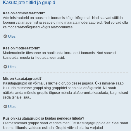
Kasutajate tiitlid ja grupid
Kes on administraatorid?
Administraatorid on auastmelt foorumis kõige kõrgemal. Nad saavad sättida
foorumi väljanägemist ja seadeid ning määrata moderaatoreid. Neil võivad olla
ka moderaatoriõigused kõigis alafoorumites.
Üles
Kes on moderaatorid?
Moderaatorite ülesanne on hoolitseda korra eest foorumis. Nad saavad
kustutada, muuta ja liigutada teemasid.
Üles
Mis on kasutajagrupid?
Kasutajagrupid on võimalus liikmeid gruppidesse jagada. Üks inimene saab
kuuluda mitmesse gruppi ning gruppidel saab olla eriõiguseid. Nii saab
näiteks anda mõnele grupile õiguse mõnda alafoorumite kasutada, kuigi teised
seda teha ei saa..
Üles
Kus on kasutajagrupid ja kuidas nendega liituda?
Olemasolevaid gruppe saad vaadata menüüst Kasutajagruppide alt. Seal saad
ka oma liitumisavalduse esitada. Grupid võivad olla ka varjatud.