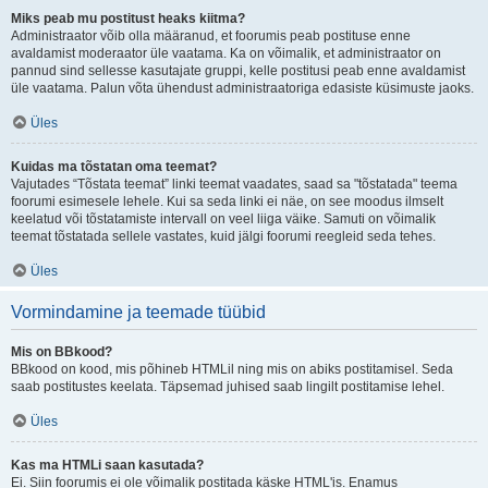
Miks peab mu postitust heaks kiitma?
Administraator võib olla määranud, et foorumis peab postituse enne
avaldamist moderaator üle vaatama. Ka on võimalik, et administraator on
pannud sind sellesse kasutajate gruppi, kelle postitusi peab enne avaldamist
üle vaatama. Palun võta ühendust administraatoriga edasiste küsimuste jaoks.
Üles
Kuidas ma tõstatan oma teemat?
Vajutades “Tõstata teemat” linki teemat vaadates, saad sa "tõstatada" teema
foorumi esimesele lehele. Kui sa seda linki ei näe, on see moodus ilmselt
keelatud või tõstatamiste intervall on veel liiga väike. Samuti on võimalik
teemat tõstatada sellele vastates, kuid jälgi foorumi reegleid seda tehes.
Üles
Vormindamine ja teemade tüübid
Mis on BBkood?
BBkood on kood, mis põhineb HTMLil ning mis on abiks postitamisel. Seda
saab postitustes keelata. Täpsemad juhised saab lingilt postitamise lehel.
Üles
Kas ma HTMLi saan kasutada?
Ei. Siin foorumis ei ole võimalik postitada käske HTML'is. Enamus