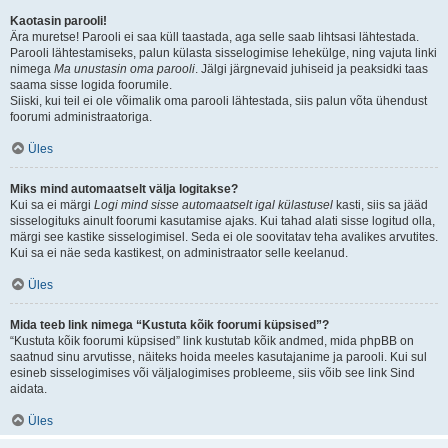
Kaotasin parooli!
Ära muretse! Parooli ei saa küll taastada, aga selle saab lihtsasi lähtestada.
Parooli lähtestamiseks, palun külasta sisselogimise lehekülge, ning vajuta linki
nimega
Ma unustasin oma parooli
. Jälgi järgnevaid juhiseid ja peaksidki taas
saama sisse logida foorumile.
Siiski, kui teil ei ole võimalik oma parooli lähtestada, siis palun võta ühendust
foorumi administraatoriga.
Üles
Miks mind automaatselt välja logitakse?
Kui sa ei märgi
Logi mind sisse automaatselt igal külastusel
kasti, siis sa jääd
sisselogituks ainult foorumi kasutamise ajaks. Kui tahad alati sisse logitud olla,
märgi see kastike sisselogimisel. Seda ei ole soovitatav teha avalikes arvutites.
Kui sa ei näe seda kastikest, on administraator selle keelanud.
Üles
Mida teeb link nimega “Kustuta kõik foorumi küpsised”?
“Kustuta kõik foorumi küpsised” link kustutab kõik andmed, mida phpBB on
saatnud sinu arvutisse, näiteks hoida meeles kasutajanime ja parooli. Kui sul
esineb sisselogimises või väljalogimises probleeme, siis võib see link Sind
aidata.
Üles