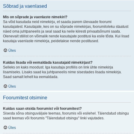
Sõbrad ja vaenlased
Mis on sõprade ja vaenlaste nimekiri?
Sa võid kasutada neid nimekirju, et saada parem ülevaade foorumi
kasutajatest. Kasutajate, kes on su sõprade nimekirjas, foorumiloleku staatust
näed oma juhtpaneelis ja seal saad ka neile kiiresti privaatsõnumi saata.
Olenevalt stiilist on võimalik nende kasutajate postitusi ka esile tõsta. Kui lisad
kasutaja vaenlaste nimekirja, peidetakse nende postitused.
Üles
Kuidas lisada või eemaldada kasutajaid nimekirjast?
Selleks on kaks moodust. Iga kasutaja profiilis on link ühte nimekirja
lisamiseks. Lisaks saad ka juhtpaneelis nime sisestades lisada nimekirja.
Saad samalt lehelt ka eemaldada.
Üles
Foorumitest otsimine
Kuidas saan otsida foorumist või foorumitest?
Sisesta sõna otsinguväljale teemas, foorumis või esilehel. Täiendatud otsingu
saad teemas või foorumis "Täiendatud otsingu" linki vajutades.
Üles