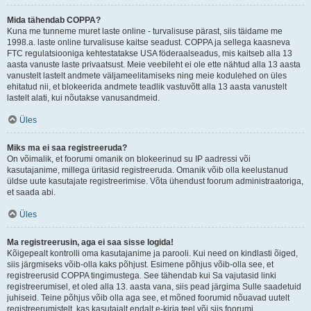
Mida tähendab COPPA?
Kuna me tunneme muret laste online - turvalisuse pärast, siis täidame me
1998.a. laste online turvalisuse kaitse seadust. COPPA ja sellega kaasneva
FTC regulatsiooniga kehtestatakse USA föderaalseadus, mis kaitseb alla 13
aasta vanuste laste privaatsust. Meie veebileht ei ole ette nähtud alla 13 aasta
vanustelt lastelt andmete väljameelitamiseks ning meie kodulehed on üles
ehitatud nii, et blokeerida andmete teadlik vastuvõtt alla 13 aasta vanustelt
lastelt alati, kui nõutakse vanusandmeid.
Üles
Miks ma ei saa registreeruda?
On võimalik, et foorumi omanik on blokeerinud su IP aadressi või
kasutajanime, millega üritasid registreeruda. Omanik võib olla keelustanud
üldse uute kasutajate registreerimise. Võta ühendust foorum administraatoriga,
et saada abi.
Üles
Ma registreerusin, aga ei saa sisse logida!
Kõigepealt kontrolli oma kasutajanime ja parooli. Kui need on kindlasti õiged,
siis järgmiseks võib-olla kaks põhjust. Esimene põhjus võib-olla see, et
registreerusid COPPA tingimustega. See tähendab kui Sa vajutasid linki
registreerumisel, et oled alla 13. aasta vana, siis pead järgima Sulle saadetuid
juhiseid. Teine põhjus võib olla aga see, et mõned foorumid nõuavad uutelt
registreerumistelt, kas kasutajalt endalt e-kirja teel või siis foorumi