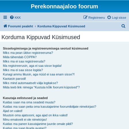
Perekonnaajaloo foorum
KKK
Registreeru
Logi sisse
O
Foorumi pealeht
Korduma Kippuvad Küsimused
t
Korduma Kippuvad Küsimused
s
i
Sisselogimisega ja registreerumisega seotud küsimused
Miks ma pean üldse registreeruma?
Mida tähendab COPPA?
Miks ma ei saa registreeruda?
Ma registreerusin, aga ei saa sisse logida!
Miks ma ei saa sisse logida?
Kunagi ammu liitusin, aga nüüd ei saa enam sisse?!
Kaotasin parooli!
Miks mind automaatselt välja logitakse?
Mida teeb link nimega “Kustuta kõik foorumi küpsised”?
Kasutaja eelistused ja seaded
Kuidas saan ma oma seadeid muuta?
Kuidas ma saan peita oma kasutajanime foorumilolijate nimekirjast?
Ajad on valed!
Muutsin oma ajatsooni, aga ajad on ikka valed!
Minu emakeelt ei ole nimekirjas!
Kuidas ma panen kasutajanime juurde omale pildi?
Kuidas ma saan lisada avatari?