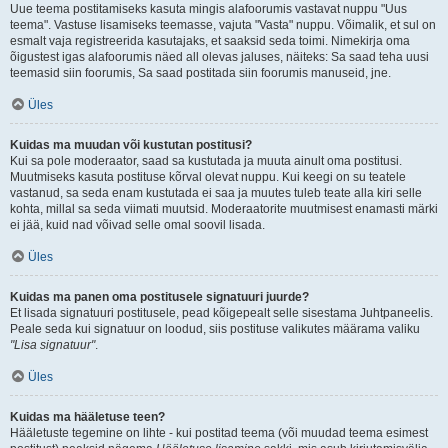
Uue teema postitamiseks kasuta mingis alafoorumis vastavat nuppu "Uus
teema". Vastuse lisamiseks teemasse, vajuta "Vasta" nuppu. Võimalik, et sul on
esmalt vaja registreerida kasutajaks, et saaksid seda toimi. Nimekirja oma
õigustest igas alafoorumis näed all olevas jaluses, näiteks: Sa saad teha uusi
teemasid siin foorumis, Sa saad postitada siin foorumis manuseid, jne.
Üles
Kuidas ma muudan või kustutan postitusi?
Kui sa pole moderaator, saad sa kustutada ja muuta ainult oma postitusi.
Muutmiseks kasuta postituse kõrval olevat nuppu. Kui keegi on su teatele
vastanud, sa seda enam kustutada ei saa ja muutes tuleb teate alla kiri selle
kohta, millal sa seda viimati muutsid. Moderaatorite muutmisest enamasti märki
ei jää, kuid nad võivad selle omal soovil lisada.
Üles
Kuidas ma panen oma postitusele signatuuri juurde?
Et lisada signatuuri postitusele, pead kõigepealt selle sisestama Juhtpaneelis.
Peale seda kui signatuur on loodud, siis postituse valikutes määrama valiku
"Lisa signatuur"
.
Üles
Kuidas ma hääletuse teen?
Hääletuste tegemine on lihte - kui postitad teema (või muudad teema esimest