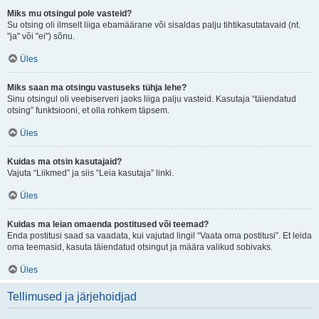
Miks mu otsingul pole vasteid?
Su otsing oli ilmselt liiga ebamäärane või sisaldas palju tihtikasutatavaid (nt.
"ja" või "ei") sõnu.
Üles
Miks saan ma otsingu vastuseks tühja lehe?
Sinu otsingul oli veebiserveri jaoks liiga palju vasteid. Kasutaja “täiendatud
otsing” funktsiooni, et olla rohkem täpsem.
Üles
Kuidas ma otsin kasutajaid?
Vajuta “Liikmed” ja siis “Leia kasutaja” linki.
Üles
Kuidas ma leian omaenda postitused või teemad?
Enda postitusi saad sa vaadata, kui vajutad lingil “Vaata oma postitusi”. Et leida
oma teemasid, kasuta täiendatud otsingut ja määra valikud sobivaks.
Üles
Tellimused ja järjehoidjad