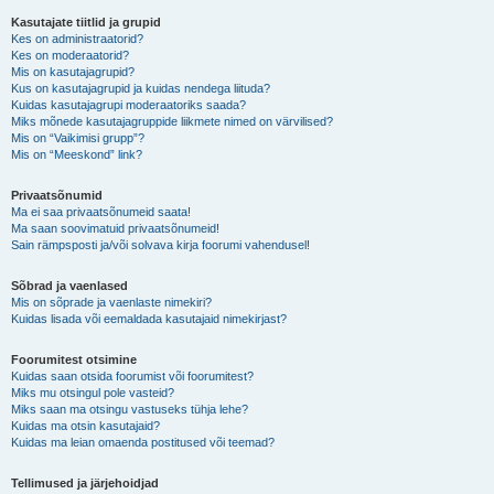
Kasutajate tiitlid ja grupid
Kes on administraatorid?
Kes on moderaatorid?
Mis on kasutajagrupid?
Kus on kasutajagrupid ja kuidas nendega liituda?
Kuidas kasutajagrupi moderaatoriks saada?
Miks mõnede kasutajagruppide liikmete nimed on värvilised?
Mis on “Vaikimisi grupp”?
Mis on “Meeskond” link?
Privaatsõnumid
Ma ei saa privaatsõnumeid saata!
Ma saan soovimatuid privaatsõnumeid!
Sain rämpsposti ja/või solvava kirja foorumi vahendusel!
Sõbrad ja vaenlased
Mis on sõprade ja vaenlaste nimekiri?
Kuidas lisada või eemaldada kasutajaid nimekirjast?
Foorumitest otsimine
Kuidas saan otsida foorumist või foorumitest?
Miks mu otsingul pole vasteid?
Miks saan ma otsingu vastuseks tühja lehe?
Kuidas ma otsin kasutajaid?
Kuidas ma leian omaenda postitused või teemad?
Tellimused ja järjehoidjad