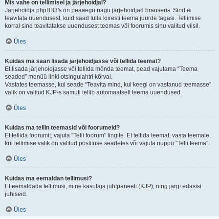
Mis vahe on tellimisel ja järjehoidjal?
Järjehoidja phpBB3's on peaaegu nagu järjehoidjad brauseris. Sind ei
teavitata uuendusest, kuid saad tulla kiiresti teema juurde tagasi. Tellimise
korral sind teavitatakse uuendusest teemas või foorumis sinu valitud viisil.
Üles
Kuidas ma saan lisada järjehoidjasse või tellida teemat?
Et lisada järjehoidjasse või tellida mõnda teemat, pead vajutama “Teema
seaded” menüü linki otsingulahtri kõrval.
Vastates teemasse, kui seade “Teavita mind, kui keegi on vastanud teemasse”
valik on valitud KJP-s samuti tellib automaatselt teema uuendused.
Üles
Kuidas ma tellin teemasid või foorumeid?
Et tellida foorumit, vajuta "Telli foorum" lingile. Et tellida teemat, vasta teemale,
kui tellimise valik on valitud postituse seadetes või vajuta nuppu "Telli teema".
Üles
Kuidas ma eemaldan tellimusi?
Et eemaldada tellimusi, mine kasutaja juhtpaneeli (KJP), ning järgi edasisi
juhiseid.
Üles