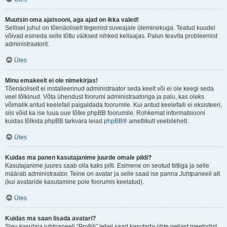
Muutsin oma ajatsooni, aga ajad on ikka valed!
Sellisel juhul on tõenäoliselt tegemist suveajale üleminekuga. Teatud kuudel
võivad esineda selle tõttu väiksed nihked kellaajas. Palun teavita probleemist
administraatorit.
Üles
Minu emakeelt ei ole nimekirjas!
Tõenäoliselt ei installeerinud administraator seda keelt või ei ole keegi seda
veel tõlkinud. Võta ühendust foorumi administraatoriga ja palu, kas oleks
võimalik antud keelefail paigaldada foorumile. Kui antud keelefaili ei eksisteeri,
siis võid ka ise luua uue tõlke phpBB foorumile. Rohkemat informatsiooni
kuidas tõlkida phpBB tarkvara leiad
phpBB
® ametlikult veebilehelt.
Üles
Kuidas ma panen kasutajanime juurde omale pildi?
Kasutajanime juures saab olla kaks pilti. Esimene on seotud tiitliga ja selle
määrab administraator. Teine on avatar ja selle saad ise panna
Juhtpaneel
i alt
(kui avataride kasutamine pole foorumis keelatud).
Üles
Kuidas ma saan lisada avatari?
Sinu kasutaja juhtpaneeli “Profiili” lehel saad kasutada ühte neljast meetodist,