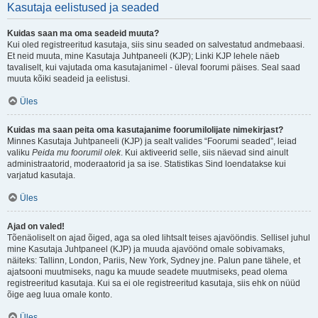
Kasutaja eelistused ja seaded
Kuidas saan ma oma seadeid muuta?
Kui oled registreeritud kasutaja, siis sinu seaded on salvestatud andmebaasi.
Et neid muuta, mine Kasutaja Juhtpaneeli (KJP); Linki KJP lehele näeb
tavaliselt, kui vajutada oma kasutajanimel - üleval foorumi päises. Seal saad
muuta kõiki seadeid ja eelistusi.
Üles
Kuidas ma saan peita oma kasutajanime foorumilolijate nimekirjast?
Minnes Kasutaja Juhtpaneeli (KJP) ja sealt valides “Foorumi seaded”, leiad
valiku
Peida mu foorumil olek
. Kui aktiveerid selle, siis näevad sind ainult
administraatorid, moderaatorid ja sa ise. Statistikas Sind loendatakse kui
varjatud kasutaja.
Üles
Ajad on valed!
Tõenäoliselt on ajad õiged, aga sa oled lihtsalt teises ajavööndis. Sellisel juhul
mine Kasutaja Juhtpaneel (KJP) ja muuda ajavöönd omale sobivamaks,
näiteks: Tallinn, London, Pariis, New York, Sydney jne. Palun pane tähele, et
ajatsooni muutmiseks, nagu ka muude seadete muutmiseks, pead olema
registreeritud kasutaja. Kui sa ei ole registreeritud kasutaja, siis ehk on nüüd
õige aeg luua omale konto.
Üles