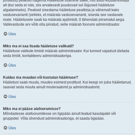
postitust) peaksid nägema
Hääletuse lisamine
sakki, mis asub kirjutamisvälja
all (kui seda ei näe, siis arvatavasti puuduvad sul õigused hääletuse
algatamiseks). Peaksid sisestama hääletuse pealkirja ja vähemalt kaks
vastusevarianti (selleks, et määrata vastusevarianti, sisesta see vastavale
reale. Hääletusele saab ka määrata ajalimiidi, 0 tähendab piiramatut aega.
Valikvastuste arv võib olla piiratud, selle määrab foorumi administraator.
Üles
Miks ma ei saa lisada hääletuse valikuid?
Hääletuse valikute limiidi määrab administraator. Kui tunned vajadust ületada
seda limiiti, kontakteeru administraatoriga.
Üles
Kuidas ma muudan või kustutan hääletuse?
Hääletusi saab muuta, muutes esimest postitust. Kui keegi on juba hääletanud,
saavad seda muuta ainult moderaatorid ja administraatorid.
Üles
Miks ma ei pääse alafoorumisse?
Mõndadesse alafoorumitesse on ligipääs ainult teatud kasutajatel või
gruppidel. Võta ühendust administraatoriga, et saada ligipääs.
Üles