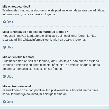
Mis on teadeanded?
Teadeanded ilmuvad alafoorumis teiste postituste kohale ja sisaldavad tähtsat
informatsiooni, mida sa peaksid lugema.
Üles
Mida tähendavad kleebisega märgitud teemad?
Kleepsud ilmuvad teadaannete all ja vaid esimesel lehel foorumis. Nad
sisaldavad tihti tähtsat informatsiooni, mida sa peaksid lugema.
Üles
Mis on suletud teemad?
Suletud teemad on sellised teemad, kuhu kasutaja ei saa enam postitada.
Teemasid võidakse sulgeda mitmetel põhjustel. Ka võid sa saada sulgeda
omaenda teemasid, kui selleks on sul õigused.
Üles
Mis on teemaikoonid
Teemaikoonid on autori poolt valitud pildikesed, mis ilmuvad teema nime
kõrval foorumis ja näitavad, mis sisuga teema on.
Üles