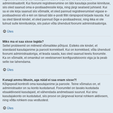
administraatorilt. Kui foorumi registreerumine on läbi kasutaja poolse kinnituse,
siis oled saanud oma e-postiaadressile kirja, ning järgi sealseid juhiseid. Kui
sa ei ole kirja saanud siis võimalik, et oled pannud registreerumisel vigase e-
postiaadressi või e-kiri on läinud läbi e-posti filtri rämpspost kirjade kausta. Kui
sa oled täiesti kindel, et oled pannud õige e-postiaadressi, ning ikka ei ole
tulnud sulle kinnituskirja, siis palun võta ühendust foorumi administraatoriga.
Üles
Miks ma ei saa sisse logida?
Sellel probleemil on mitmeid võimalikke põhjusi. Esiteks ole kindel, et
sisestasid kasutajanime ja parooli korrektselt. Kui on korrektsed, võta ühendust
foorumi administraatoriga, et teada saada, kas oled saanud keelu foorumile.
Ka on võimalik, et omanikul on veebiserveri konfiguratsioonis viga ja ta peab
selle ise lahendama.
Üles
Kunagi ammu liitusin, aga nüüd ei saa enam sisse?!
Kõigepealt kontrolli oma kasutajanime ja paroole. Teine võimalus on, et
administraator on su konto kustutanud. Foorumitel on tavaks kustutada
ebaaktiivseid kasutajaid, et vähendada andmebaasi suurust. Kui sinu
kasutajakonto on kustutatud, siis proovi on järgneval korral rohkem aktiivsem,
ning võtta rohkem osa vestlustest.
Üles