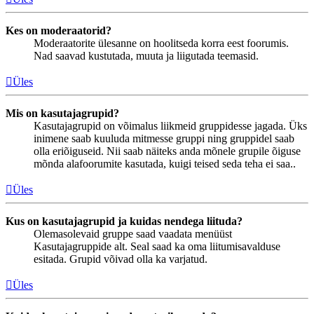
Kes on moderaatorid?
Moderaatorite ülesanne on hoolitseda korra eest foorumis.
Nad saavad kustutada, muuta ja liigutada teemasid.
Üles
Mis on kasutajagrupid?
Kasutajagrupid on võimalus liikmeid gruppidesse jagada. Üks
inimene saab kuuluda mitmesse gruppi ning gruppidel saab
olla eriõiguseid. Nii saab näiteks anda mõnele grupile õiguse
mõnda alafoorumite kasutada, kuigi teised seda teha ei saa..
Üles
Kus on kasutajagrupid ja kuidas nendega liituda?
Olemasolevaid gruppe saad vaadata menüüst
Kasutajagruppide alt. Seal saad ka oma liitumisavalduse
esitada. Grupid võivad olla ka varjatud.
Üles