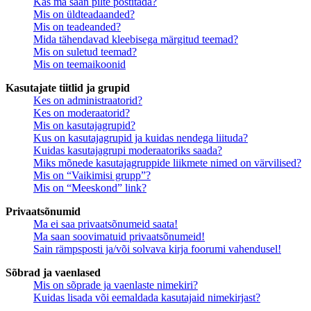
Kas ma saan pilte postitada?
Mis on üldteadaanded?
Mis on teadeanded?
Mida tähendavad kleebisega märgitud teemad?
Mis on suletud teemad?
Mis on teemaikoonid
Kasutajate tiitlid ja grupid
Kes on administraatorid?
Kes on moderaatorid?
Mis on kasutajagrupid?
Kus on kasutajagrupid ja kuidas nendega liituda?
Kuidas kasutajagrupi moderaatoriks saada?
Miks mõnede kasutajagruppide liikmete nimed on värvilised?
Mis on “Vaikimisi grupp”?
Mis on “Meeskond” link?
Privaatsõnumid
Ma ei saa privaatsõnumeid saata!
Ma saan soovimatuid privaatsõnumeid!
Sain rämpsposti ja/või solvava kirja foorumi vahendusel!
Sõbrad ja vaenlased
Mis on sõprade ja vaenlaste nimekiri?
Kuidas lisada või eemaldada kasutajaid nimekirjast?