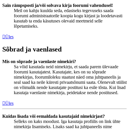
Sain rämpsposti ja/või solvava kirja foorumi vahendusel!
Meil on kahju kuulda seda, edasiseks tegevuseks saada
foorumi administraatorile koopia kogu kirjast ja loodetavasti
kasutab ta enda käsutuses olevaid meetmeid selle
lõpetamiseks.
Üles
Sõbrad ja vaenlased
Mis on sõprade ja vaenlaste nimekiri?
Sa võid kasutada neid nimekirju, et saada parem ülevaade
foorumi kasutajatest. Kasutajate, kes on su sõprade
nimekirjas, foorumiloleku staatust näed oma juhtpaneelis ja
seal saad ka neile kiiresti privaatsõnumi saata. Olenevalt stiilist
on võimalik nende kasutajate postitusi ka esile tõsta. Kui lisad
kasutaja vaenlaste nimekirja, peidetakse nende postitused.
Üles
Kuidas lisada või eemaldada kasutajaid nimekirjast?
Selleks on kaks moodust. Iga kasutaja profiilis on link ühte
nimekirja lisamiseks. Lisaks saad ka juhtpaneelis nime