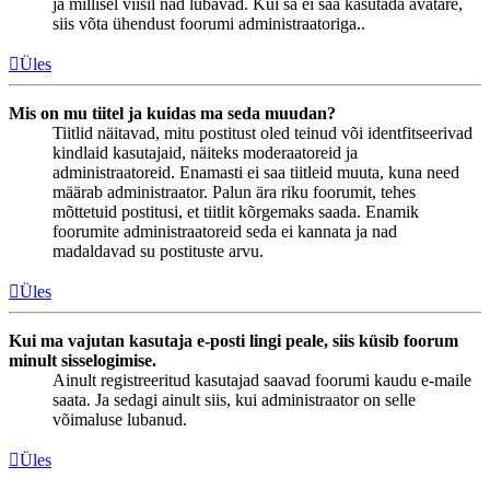
ja millisel viisil nad lubavad. Kui sa ei saa kasutada avatare,
siis võta ühendust foorumi administraatoriga..
Üles
Mis on mu tiitel ja kuidas ma seda muudan?
Tiitlid näitavad, mitu postitust oled teinud või identfitseerivad
kindlaid kasutajaid, näiteks moderaatoreid ja
administraatoreid. Enamasti ei saa tiitleid muuta, kuna need
määrab administraator. Palun ära riku foorumit, tehes
mõttetuid postitusi, et tiitlit kõrgemaks saada. Enamik
foorumite administraatoreid seda ei kannata ja nad
madaldavad su postituste arvu.
Üles
Kui ma vajutan kasutaja e-posti lingi peale, siis küsib foorum
minult sisselogimise.
Ainult registreeritud kasutajad saavad foorumi kaudu e-maile
saata. Ja sedagi ainult siis, kui administraator on selle
võimaluse lubanud.
Üles