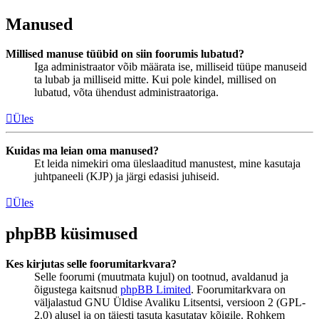
Manused
Millised manuse tüübid on siin foorumis lubatud?
Iga administraator võib määrata ise, milliseid tüüpe manuseid
ta lubab ja milliseid mitte. Kui pole kindel, millised on
lubatud, võta ühendust administraatoriga.
Üles
Kuidas ma leian oma manused?
Et leida nimekiri oma üleslaaditud manustest, mine kasutaja
juhtpaneeli (KJP) ja järgi edasisi juhiseid.
Üles
phpBB küsimused
Kes kirjutas selle foorumitarkvara?
Selle foorumi (muutmata kujul) on tootnud, avaldanud ja
õigustega kaitsnud
phpBB Limited
. Foorumitarkvara on
väljalastud GNU Üldise Avaliku Litsentsi, versioon 2 (GPL-
2.0) alusel ja on täiesti tasuta kasutatav kõigile. Rohkem