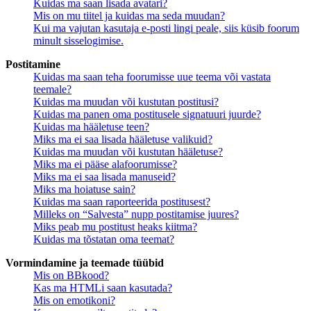
Kuidas ma saan lisada avatari?
Mis on mu tiitel ja kuidas ma seda muudan?
Kui ma vajutan kasutaja e-posti lingi peale, siis küsib foorum
minult sisselogimise.
Postitamine
Kuidas ma saan teha foorumisse uue teema või vastata
teemale?
Kuidas ma muudan või kustutan postitusi?
Kuidas ma panen oma postitusele signatuuri juurde?
Kuidas ma hääletuse teen?
Miks ma ei saa lisada hääletuse valikuid?
Kuidas ma muudan või kustutan hääletuse?
Miks ma ei pääse alafoorumisse?
Miks ma ei saa lisada manuseid?
Miks ma hoiatuse sain?
Kuidas ma saan raporteerida postitusest?
Milleks on “Salvesta” nupp postitamise juures?
Miks peab mu postitust heaks kiitma?
Kuidas ma tõstatan oma teemat?
Vormindamine ja teemade tüübid
Mis on BBkood?
Kas ma HTMLi saan kasutada?
Mis on emotikoni?