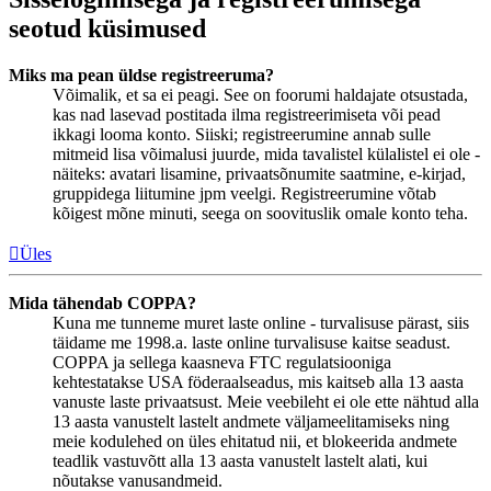
seotud küsimused
Miks ma pean üldse registreeruma?
Võimalik, et sa ei peagi. See on foorumi haldajate otsustada,
kas nad lasevad postitada ilma registreerimiseta või pead
ikkagi looma konto. Siiski; registreerumine annab sulle
mitmeid lisa võimalusi juurde, mida tavalistel külalistel ei ole -
näiteks: avatari lisamine, privaatsõnumite saatmine, e-kirjad,
gruppidega liitumine jpm veelgi. Registreerumine võtab
kõigest mõne minuti, seega on soovituslik omale konto teha.
Üles
Mida tähendab COPPA?
Kuna me tunneme muret laste online - turvalisuse pärast, siis
täidame me 1998.a. laste online turvalisuse kaitse seadust.
COPPA ja sellega kaasneva FTC regulatsiooniga
kehtestatakse USA föderaalseadus, mis kaitseb alla 13 aasta
vanuste laste privaatsust. Meie veebileht ei ole ette nähtud alla
13 aasta vanustelt lastelt andmete väljameelitamiseks ning
meie kodulehed on üles ehitatud nii, et blokeerida andmete
teadlik vastuvõtt alla 13 aasta vanustelt lastelt alati, kui
nõutakse vanusandmeid.