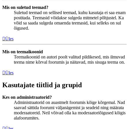
Mis on suletud teemad?
Suletud teemad on sellised teemad, kuhu kasutaja ei saa enam
postitada. Teemasid võidakse sulgeda mitmetel põhjustel. Ka
võid sa saada sulgeda omaenda teemasid, kui selleks on sul
õigused.
Üles
Mis on teemaikoonid
Teemaikoonid on autori poolt valitud pildikesed, mis ilmuvad
teema nime kõrval foorumis ja näitavad, mis sisuga teema on.
Üles
Kasutajate tiitlid ja grupid
Kes on administraatorid?
Administraatorid on auastmelt foorumis kõige kõrgemal. Nad
saavad sättida foorumi väljanägemist ja seadeid ning määrata
moderaatoreid. Neil võivad olla ka moderaatoriõigused kõigis
alafoorumites.
Üles