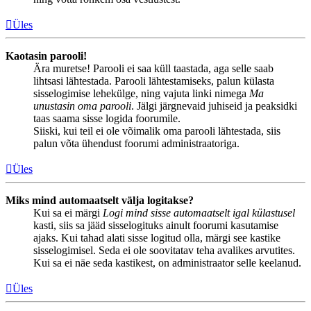
Üles
Kaotasin parooli!
Ära muretse! Parooli ei saa küll taastada, aga selle saab
lihtsasi lähtestada. Parooli lähtestamiseks, palun külasta
sisselogimise lehekülge, ning vajuta linki nimega
Ma
unustasin oma parooli
. Jälgi järgnevaid juhiseid ja peaksidki
taas saama sisse logida foorumile.
Siiski, kui teil ei ole võimalik oma parooli lähtestada, siis
palun võta ühendust foorumi administraatoriga.
Üles
Miks mind automaatselt välja logitakse?
Kui sa ei märgi
Logi mind sisse automaatselt igal külastusel
kasti, siis sa jääd sisselogituks ainult foorumi kasutamise
ajaks. Kui tahad alati sisse logitud olla, märgi see kastike
sisselogimisel. Seda ei ole soovitatav teha avalikes arvutites.
Kui sa ei näe seda kastikest, on administraator selle keelanud.
Üles