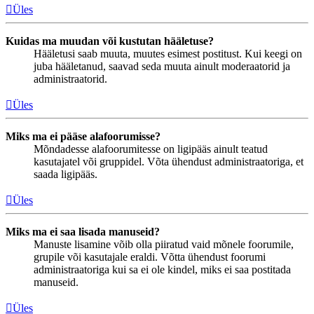
Üles
Kuidas ma muudan või kustutan hääletuse?
Hääletusi saab muuta, muutes esimest postitust. Kui keegi on
juba hääletanud, saavad seda muuta ainult moderaatorid ja
administraatorid.
Üles
Miks ma ei pääse alafoorumisse?
Mõndadesse alafoorumitesse on ligipääs ainult teatud
kasutajatel või gruppidel. Võta ühendust administraatoriga, et
saada ligipääs.
Üles
Miks ma ei saa lisada manuseid?
Manuste lisamine võib olla piiratud vaid mõnele foorumile,
grupile või kasutajale eraldi. Võtta ühendust foorumi
administraatoriga kui sa ei ole kindel, miks ei saa postitada
manuseid.
Üles