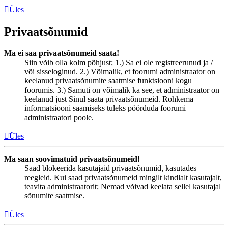
Üles
Privaatsõnumid
Ma ei saa privaatsõnumeid saata!
Siin võib olla kolm põhjust; 1.) Sa ei ole registreerunud ja /
või sisseloginud. 2.) Võimalik, et foorumi administraator on
keelanud privaatsõnumite saatmise funktsiooni kogu
foorumis. 3.) Samuti on võimalik ka see, et administraator on
keelanud just Sinul saata privaatsõnumeid. Rohkema
informatsiooni saamiseks tuleks pöörduda foorumi
administraatori poole.
Üles
Ma saan soovimatuid privaatsõnumeid!
Saad blokeerida kasutajaid privaatsõnumid, kasutades
reegleid. Kui saad privaatsõnumeid mingilt kindlalt kasutajalt,
teavita administraatorit; Nemad võivad keelata sellel kasutajal
sõnumite saatmise.
Üles