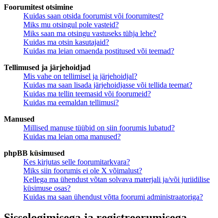
Foorumitest otsimine
Kuidas saan otsida foorumist või foorumitest?
Miks mu otsingul pole vasteid?
Miks saan ma otsingu vastuseks tühja lehe?
Kuidas ma otsin kasutajaid?
Kuidas ma leian omaenda postitused või teemad?
Tellimused ja järjehoidjad
Mis vahe on tellimisel ja järjehoidjal?
Kuidas ma saan lisada järjehoidjasse või tellida teemat?
Kuidas ma tellin teemasid või foorumeid?
Kuidas ma eemaldan tellimusi?
Manused
Millised manuse tüübid on siin foorumis lubatud?
Kuidas ma leian oma manused?
phpBB küsimused
Kes kirjutas selle foorumitarkvara?
Miks siin foorumis ei ole X võimalust?
Kellega ma ühendust võtan solvava materjali ja/või juriidilise
küsimuse osas?
Kuidas ma saan ühendust võtta foorumi administraatoriga?
Sisselogimisega ja registreerumisega