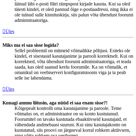
läinud läbi e-posti filtri rämpspost kirjade kausta. Kui sa oled
täiesti kindel, et oled pannud õige e-postiaadressi, ning ikka ei
ole tulnud sulle kinnituskirja, siis palun võta ühendust foorumi
administraatoriga.
Üles
Miks ma ei saa sisse logida?
Sellel probleemil on mitmeid võimalikke põhjusi. Esiteks ole
kindel, et sisestasid kasutajanime ja parooli korrektselt. Kui on
korrektsed, võta ühendust foorumi administraatoriga, et teada
saada, kas oled saanud keelu foorumile. Ka on võimalik, et
omanikul on veebiserveri konfiguratsioonis viga ja ta peab
selle ise lahendama.
Üles
Kunagi ammu liitusin, aga nüüd ei saa enam sisse?!
Kõigepealt kontrolli oma kasutajanime ja paroole. Teine
võimalus on, et administraator on su konto kustutanud.
Foorumitel on tavaks kustutada ebaaktiivseid kasutajaid, et
vähendada andmebaasi suurust. Kui sinu kasutajakonto on
kustutatud, siis proovi on järgneval korral rohkem aktiivsem,
ning võtta rohkem osa vestlustest.