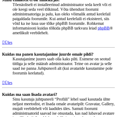
Tõenäoliselt ei installeerinud administraator seda keelt või ei
ole keegi seda veel tõlkinud. Võta ühendust foorumi
administraatoriga ja palu, kas oleks võimalik antud keelefail
paigaldada foorumile. Kui antud keelefaili ei eksisteeri, siis
võid ka ise luua uue tõlke phpBB foorumile. Rohkemat
informatsiooni kuidas tõlkida phpBB tarkvara leiad
phpBB
®
ametlikult veebilehelt.
Üles
Kuidas ma panen kasutajanime juurde omale pildi?
Kasutajanime juures saab olla kaks pilti. Esimene on seotud
tiitliga ja selle määrab administraator. Teine on avatar ja selle
saad ise panna
Juhtpaneel
i alt (kui avataride kasutamine pole
foorumis keelatud).
Üles
Kuidas ma saan lisada avatari?
Sinu kasutaja juhtpaneeli “Profiili” lehel saad kasutada ühte
neljast meetodist, et lisada omale avataripilt: Gravatar, Gallery,
mujalt veebilehelt või laadides üles. Samuti foorumi
administraatorid saavad ise otsustada, kas nad lubavad avatare