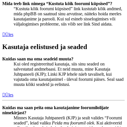
Mida teeb link nimega “Kustuta kõik foorumi küpsised”?
“Kustuta kõik foorumi küpsised” link kustutab kõik andmed,
mida phpBB on saatnud sinu arvutisse, näiteks hoida meeles
kasutajanime ja parooli. Kui sul esineb sisselogimises või
väljalogimises probleeme, siis võib see link Sind aidata.
Üles
Kasutaja eelistused ja seaded
Kuidas saan ma oma seadeid muuta?
Kui oled registreeritud kasutaja, siis sinu seaded on
salvestatud andmebaasi. Et neid muuta, mine Kasutaja
Juhtpaneeli (KJP); Linki KJP lehele näeb tavaliselt, kui
vajutada oma kasutajanimel - üleval foorumi päises. Seal saad
muuta kõiki seadeid ja eelistusi.
Üles
Kuidas ma saan peita oma kasutajanime foorumilolijate
nimekirjast?
Minnes Kasutaja Juhtpaneeli (KJP) ja sealt valides “Foorumi
seaded”, leiad valiku
Peida mu foorumil olek
. Kui aktiveerid