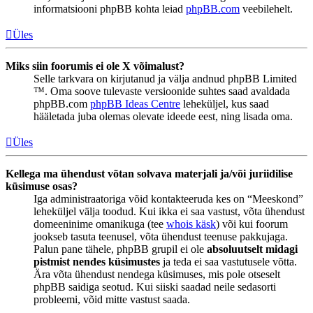
informatsiooni phpBB kohta leiad
phpBB.com
veebilehelt.
Üles
Miks siin foorumis ei ole X võimalust?
Selle tarkvara on kirjutanud ja välja andnud phpBB Limited
™. Oma soove tulevaste versioonide suhtes saad avaldada
phpBB.com
phpBB Ideas Centre
leheküljel, kus saad
hääletada juba olemas olevate ideede eest, ning lisada oma.
Üles
Kellega ma ühendust võtan solvava materjali ja/või juriidilise
küsimuse osas?
Iga administraatoriga võid kontakteeruda kes on “Meeskond”
leheküljel välja toodud. Kui ikka ei saa vastust, võta ühendust
domeeninime omanikuga (tee
whois käsk
) või kui foorum
jookseb tasuta teenusel, võta ühendust teenuse pakkujaga.
Palun pane tähele, phpBB grupil ei ole
absoluutselt midagi
pistmist nendes küsimustes
ja teda ei saa vastutusele võtta.
Ära võta ühendust nendega küsimuses, mis pole otseselt
phpBB saidiga seotud. Kui siiski saadad neile sedasorti
probleemi, võid mitte vastust saada.