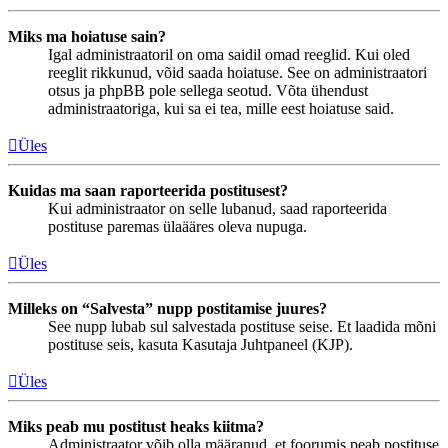
Miks ma hoiatuse sain?
Igal administraatoril on oma saidil omad reeglid. Kui oled
reeglit rikkunud, võid saada hoiatuse. See on administraatori
otsus ja phpBB pole sellega seotud. Võta ühendust
administraatoriga, kui sa ei tea, mille eest hoiatuse said.
Üles
Kuidas ma saan raporteerida postitusest?
Kui administraator on selle lubanud, saad raporteerida
postituse paremas ülaääres oleva nupuga.
Üles
Milleks on “Salvesta” nupp postitamise juures?
See nupp lubab sul salvestada postituse seise. Et laadida mõni
postituse seis, kasuta Kasutaja Juhtpaneel (KJP).
Üles
Miks peab mu postitust heaks kiitma?
Administraator võib olla määranud, et foorumis peab postituse