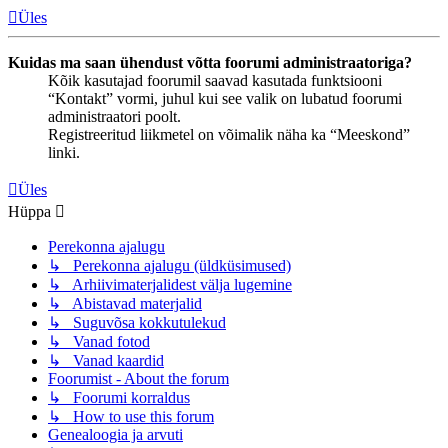
Üles
Kuidas ma saan ühendust võtta foorumi administraatoriga?
Kõik kasutajad foorumil saavad kasutada funktsiooni
“Kontakt” vormi, juhul kui see valik on lubatud foorumi
administraatori poolt.
Registreeritud liikmetel on võimalik näha ka “Meeskond”
linki.
Üles
Hüppa
Perekonna ajalugu
↳ Perekonna ajalugu (üldküsimused)
↳ Arhiivimaterjalidest välja lugemine
↳ Abistavad materjalid
↳ Suguvõsa kokkutulekud
↳ Vanad fotod
↳ Vanad kaardid
Foorumist - About the forum
↳ Foorumi korraldus
↳ How to use this forum
Genealoogia ja arvuti