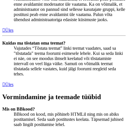
enne avaldamist moderaator üle vaatama. Ka on võimalik, et
administraator on pannud sind sellesse kasutajate gruppi, kelle
postitusi peab enne avaldamist üle vaatama. Palun võta
ühendust administraatoriga edasiste küsimuste jaoks.
Üles
Kuidas ma tõstatan oma teemat?
Vajutades “Tõstata teemat” linki teemat vaadates, saad sa
"tõstatada" teema foorumi esimesele lehele. Kui sa seda linki
ei näe, on see moodus ilmselt keelatud või tõstatamiste
intervall on veel liiga väike. Samuti on võimalik teemat
tõstatada sellele vastates, kuid jälgi foorumi reegleid seda
tehes.
Üles
Vormindamine ja teemade tüübid
Mis on BBkood?
BBkood on kood, mis põhineb HTMLil ning mis on abiks
postitamisel. Seda saab postitustes keelata. Täpsemad juhised
saab lingilt postitamise lehel.