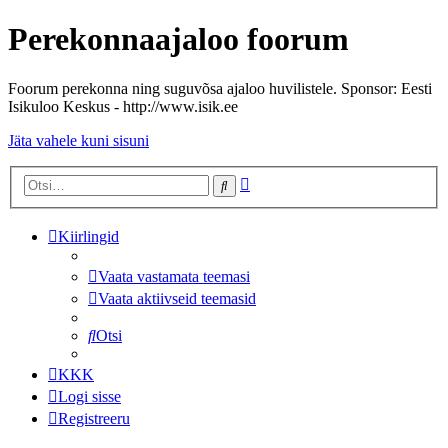
Perekonnaajaloo foorum
Foorum perekonna ning suguvõsa ajaloo huvilistele. Sponsor: Eesti
Isikuloo Keskus - http://www.isik.ee
Jäta vahele kuni sisuni
Täiendatud
Otsi
otsing
Kiirlingid
Vaata vastamata teemasi
Vaata aktiivseid teemasid
Otsi
KKK
Logi sisse
Registreeru