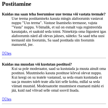
Postitamine
Kuidas ma saan teha foorumisse uue teema või vastata teemale?
Uue teema postitamiseks kasuta mingis alafoorumis vastavat
nuppu "Uus teema". Vastuse lisamiseks teemasse, vajuta
"Vasta" nuppu. Võimalik, et sul on esmalt vaja registreerida
kasutajaks, et saaksid seda toimi. Nimekirja oma õigustest igas
alafoorumis näed all olevas jaluses, näiteks: Sa saad teha uusi
teemasid siin foorumis, Sa saad postitada siin foorumis
manuseid, jne.
Üles
Kuidas ma muudan või kustutan postitusi?
Kui sa pole moderaator, saad sa kustutada ja muuta ainult oma
postitusi. Muutmiseks kasuta postituse kõrval olevat nuppu.
Kui keegi on su teatele vastanud, sa seda enam kustutada ei
saa ja muutes tuleb teate alla kiri selle kohta, millal sa seda
viimati muutsid. Moderaatorite muutmisest enamasti märki ei
jää, kuid nad võivad selle omal soovil lisada.
Üles