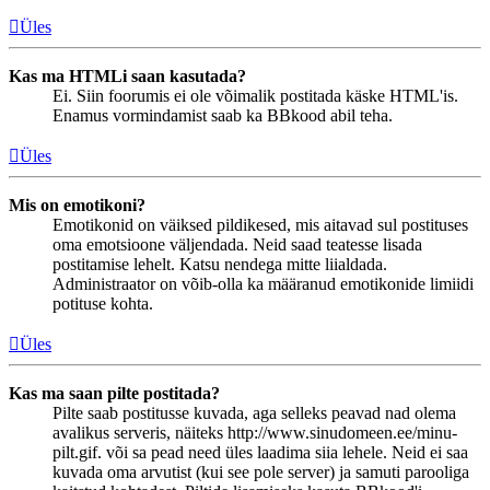
Üles
Kas ma HTMLi saan kasutada?
Ei. Siin foorumis ei ole võimalik postitada käske HTML'is.
Enamus vormindamist saab ka BBkood abil teha.
Üles
Mis on emotikoni?
Emotikonid on väiksed pildikesed, mis aitavad sul postituses
oma emotsioone väljendada. Neid saad teatesse lisada
postitamise lehelt. Katsu nendega mitte liialdada.
Administraator on võib-olla ka määranud emotikonide limiidi
potituse kohta.
Üles
Kas ma saan pilte postitada?
Pilte saab postitusse kuvada, aga selleks peavad nad olema
avalikus serveris, näiteks http://www.sinudomeen.ee/minu-
pilt.gif. või sa pead need üles laadima siia lehele. Neid ei saa
kuvada oma arvutist (kui see pole server) ja samuti parooliga