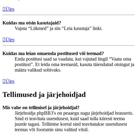
Üles
Kuidas ma otsin kasutajaid?
Vajuta “Liikmed” ja siis “Leia kasutaja” linki.
Üles
Kuidas ma leian omaenda postitused või teemad?
Enda postitusi saad sa vaadata, kui vajutad lingil “Vaata oma
postitusi”. Et leida oma teemasid, kasuta täiendatud otsingut ja
määra valikud sobivaks.
Üles
Tellimused ja järjehoidjad
Mis vahe on tellimisel ja järjehoidjal?
Järjehoidja phpBB3's on peaaegu nagu järjehoidjad brauseris.
Sind ei teavitata uuendusest, kuid saad tulla kiiresti teema
juurde tagasi. Tellimise korral sind teavitatakse uuendusest
teemas või foorumis sinu valitud viisil.