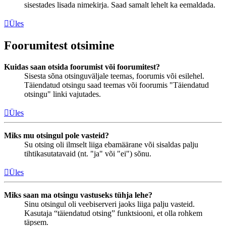
sisestades lisada nimekirja. Saad samalt lehelt ka eemaldada.
Üles
Foorumitest otsimine
Kuidas saan otsida foorumist või foorumitest?
Sisesta sõna otsinguväljale teemas, foorumis või esilehel.
Täiendatud otsingu saad teemas või foorumis "Täiendatud
otsingu" linki vajutades.
Üles
Miks mu otsingul pole vasteid?
Su otsing oli ilmselt liiga ebamäärane või sisaldas palju
tihtikasutatavaid (nt. "ja" või "ei") sõnu.
Üles
Miks saan ma otsingu vastuseks tühja lehe?
Sinu otsingul oli veebiserveri jaoks liiga palju vasteid.
Kasutaja “täiendatud otsing” funktsiooni, et olla rohkem
täpsem.