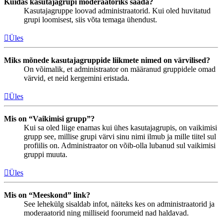
Kuidas kasutajagrupi moderaatoriks saada?
Kasutajagruppe loovad administraatorid. Kui oled huvitatud
grupi loomisest, siis võta temaga ühendust.
Üles
Miks mõnede kasutajagruppide liikmete nimed on värvilised?
On võimalik, et administraator on määranud gruppidele omad
värvid, et neid kergemini eristada.
Üles
Mis on “Vaikimisi grupp”?
Kui sa oled liige enamas kui ühes kasutajagrupis, on vaikimisi
grupp see, millise grupi värvi sinu nimi ilmub ja mille tiitel sul
profiilis on. Administraator on võib-olla lubanud sul vaikimisi
gruppi muuta.
Üles
Mis on “Meeskond” link?
See lehekülg sisaldab infot, näiteks kes on administraatorid ja
moderaatorid ning milliseid foorumeid nad haldavad.