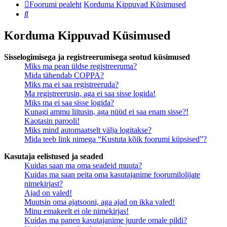
Foorumi pealeht
Korduma Kippuvad Küsimused
Otsi
Korduma Kippuvad Küsimused
Sisselogimisega ja registreerumisega seotud küsimused
Miks ma pean üldse registreeruma?
Mida tähendab COPPA?
Miks ma ei saa registreeruda?
Ma registreerusin, aga ei saa sisse logida!
Miks ma ei saa sisse logida?
Kunagi ammu liitusin, aga nüüd ei saa enam sisse?!
Kaotasin parooli!
Miks mind automaatselt välja logitakse?
Mida teeb link nimega “Kustuta kõik foorumi küpsised”?
Kasutaja eelistused ja seaded
Kuidas saan ma oma seadeid muuta?
Kuidas ma saan peita oma kasutajanime foorumilolijate
nimekirjast?
Ajad on valed!
Muutsin oma ajatsooni, aga ajad on ikka valed!
Minu emakeelt ei ole nimekirjas!
Kuidas ma panen kasutajanime juurde omale pildi?