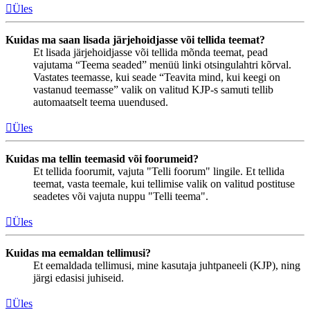
Üles
Kuidas ma saan lisada järjehoidjasse või tellida teemat?
Et lisada järjehoidjasse või tellida mõnda teemat, pead
vajutama “Teema seaded” menüü linki otsingulahtri kõrval.
Vastates teemasse, kui seade “Teavita mind, kui keegi on
vastanud teemasse” valik on valitud KJP-s samuti tellib
automaatselt teema uuendused.
Üles
Kuidas ma tellin teemasid või foorumeid?
Et tellida foorumit, vajuta "Telli foorum" lingile. Et tellida
teemat, vasta teemale, kui tellimise valik on valitud postituse
seadetes või vajuta nuppu "Telli teema".
Üles
Kuidas ma eemaldan tellimusi?
Et eemaldada tellimusi, mine kasutaja juhtpaneeli (KJP), ning
järgi edasisi juhiseid.
Üles