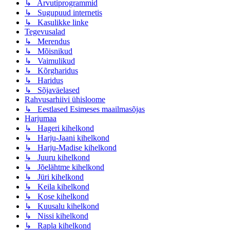
↳ Arvutiprogrammid
↳ Sugupuud internetis
↳ Kasulikke linke
Tegevusalad
↳ Merendus
↳ Mõisnikud
↳ Vaimulikud
↳ Kõrgharidus
↳ Haridus
↳ Sõjaväelased
Rahvusarhiivi ühisloome
↳ Eestlased Esimeses maailmasõjas
Harjumaa
↳ Hageri kihelkond
↳ Harju-Jaani kihelkond
↳ Harju-Madise kihelkond
↳ Juuru kihelkond
↳ Jõelähtme kihelkond
↳ Jüri kihelkond
↳ Keila kihelkond
↳ Kose kihelkond
↳ Kuusalu kihelkond
↳ Nissi kihelkond
↳ Rapla kihelkond