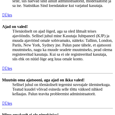
selle, siis näevad sind ainult administraatorid, moderaatorid ja
sa ise. Statistikas Sind loendatakse kui varjatud kasutaja.
Üles
Ajad on valed!
Tõenäoliselt on ajad õiged, aga sa oled lihtsalt teises
ajavööndis. Sellisel juhul mine Kasutaja Juhtpaneel (KJP) ja
muuda ajavöönd omale sobivamaks, näiteks: Tallinn, London,
Pariis, New York, Sydney jne. Palun pane tähele, et ajatsooni
muutmiseks, nagu ka muude seadete muutmiseks, pead olema
registreeritud kasutaja. Kui sa ei ole registreeritud kasutaja,
siis ehk on nüüd õige aeg luua omale konto.
Üles
Muutsin oma ajatsooni, aga ajad on ikka valed!
Sellisel juhul on tõenäoliselt tegemist suveajale üleminekuga.
Teatud kuudel võivad esineda selle tõttu väiksed nihked
kellaajas. Palun teavita probleemist administraatorit.
Üles
Minu emakeelt ei ole nimekirjas!