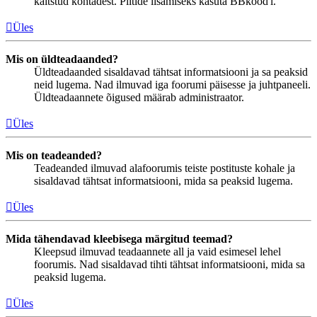
kaitstud kohtadest. Piltide lisamiseks kasuta BBkood'i.
Üles
Mis on üldteadaanded?
Üldteadaanded sisaldavad tähtsat informatsiooni ja sa peaksid
neid lugema. Nad ilmuvad iga foorumi päisesse ja juhtpaneeli.
Üldteadaannete õigused määrab administraator.
Üles
Mis on teadeanded?
Teadeanded ilmuvad alafoorumis teiste postituste kohale ja
sisaldavad tähtsat informatsiooni, mida sa peaksid lugema.
Üles
Mida tähendavad kleebisega märgitud teemad?
Kleepsud ilmuvad teadaannete all ja vaid esimesel lehel
foorumis. Nad sisaldavad tihti tähtsat informatsiooni, mida sa
peaksid lugema.
Üles